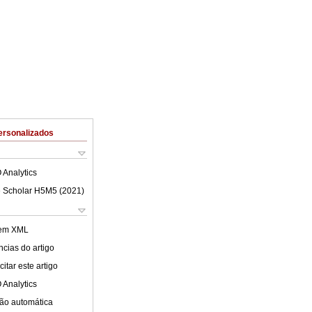
ersonalizados
 Analytics
 Scholar H5M5 (
2021
)
 em XML
cias do artigo
itar este artigo
 Analytics
ão automática