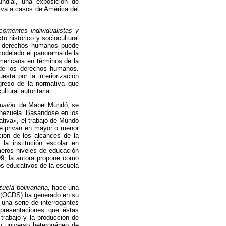
undial, una exposición de
tiva a casos de América del
rrientes individualistas y
 histórico y sociocultural
 de derechos humanos puede
n modelado el panorama de la
americana en términos de la
 de los derechos humanos.
esta por la interiorización
ogreso de la normativa que
ltural autoritaria.
usión,
de Mabel Mundó, se
enezuela. Basándose en los
ativa», el trabajo de Mundó
ue privan en mayor o menor
ción de los alcances de la
la institución escolar en
imeros niveles de educación
99, la autora propone como
dos educativos de la escuela
uela bolivariana,
hace una
es (OCDS) ha generado en su
 una serie de interrogantes
epresentaciones que éstas
 trabajo y la producción de
un universo heterogéneo de