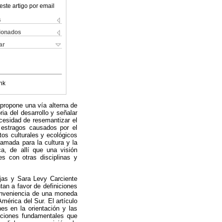
este artigo por email
s
cionados
ar
nk
propone una vía alterna de
ria del desarrollo y señalar
ecesidad de resemantizar el
s estragos causados por el
xtos culturales y ecológicos
amada para la cultura y la
a, de allí que una visión
es con otras disciplinas y
jas y Sara Levy Carciente
an a favor de definiciones
conveniencia de una moneda
érica del Sur. El artículo
nes en la orientación y las
ecciones fundamentales que