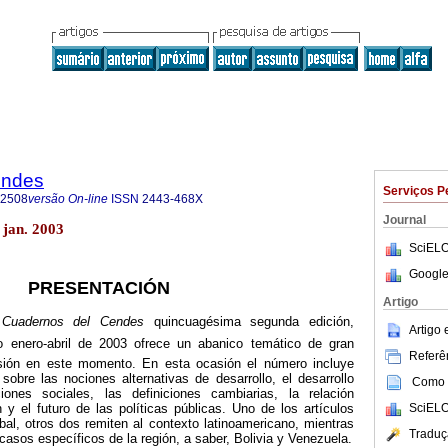
endes
Serviços P
-2508
versão On-line
ISSN
2443-468X
Journal
 jan. 2003
SciELO
Google
PRESENTACIÓN
Artigo
e
Cuadernos del Cendes
quincuagésima segunda edición,
Artigo
o enero-abril de 2003 ofrece un abanico temático de gran
Referên
usión en este momento. En esta ocasión el número incluye
sobre las nociones alternativas de desarrollo, el desarrollo
Como c
iones sociales, las definiciones cambiarias, la relación
SciELO
 y el futuro de las políticas públicas. Uno de los artículos
obal, otros dos remiten al contexto latinoamericano, mientras
Traduç
 casos específicos de la región, a saber, Bolivia y Venezuela.