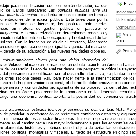
Enviar 
rdaje para una discusión que, en opinión del autor, da sus
culo de Carlos Mascareño
Las políticas públicas ante las
Indicadore
tas para la discusión
se adentra en una reflexión en torno al
 orientaciones de la acción pública. Esta tarea pasa por la
Links rela
sis del Estado de bienestar, las posturas ante ciertas
Compartilh
áneas en materia de gestión pública, en particular el
anagement,
y la caracterización de determinados procesos y
Mais
 incide notablemente en la concepción y la efectividad de las
Mais
úblicas. Con la intención de eludir el recetario, Mascareño
recisiones que reconocen por igual la vigencia del marco de
Permali
 exigencia de su adaptación a las nuevas realidades globales.
n cultura-ambiente: claves para una visión alternativa del
vier Velasco, ubicado en el marco de un debate reciente en América Latina, 
a del desarrollo. Luego de analizar desde una perspectiva crítica la trayecto
i
del pensamiento identificado con el desarrollo alternativo, se plantea la n
de otras racionalidades. Así, para hacer frente a la intensificación de lo
tancia de la globalización neoliberal, el desarrollo debe enraizarse en conte
as personas y comunidades protagonistas de su proceso. La centralidad recl
ctiva no es óbice para recordar la importancia de la dimensión económic
o exige una economía política abierta a la posibilidad de conexiones plural
para Suramérica: esbozos teóricos y opciones de política,
Luis Mata Molle
l de propiciar la conformación de regímenes cambiarios estables y argument
 la influencia de los aspectos financieros. Bajo esta óptica se señala la 
mente en el camino hacia una mayor independencia para las economías de Am
re elementos históricos y teóricos con el objeto de evitar las contradiccio
ones políticas, monetarias y fiscales. El texto se estructura en cinco s