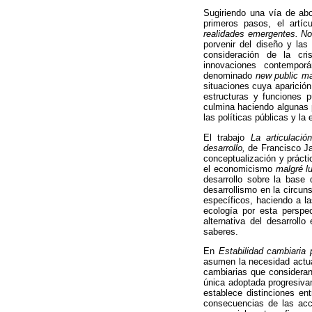
Sugiriendo una vía de abo
primeros pasos, el artí
realidades emergentes. No
porvenir del diseño y las
consideración de la cri
innovaciones contempor
denominado
new public m
situaciones cuya aparición
estructuras y funciones p
culmina haciendo algunas p
las políticas públicas y la
El trabajo
La articulació
desarrollo,
de Francisco Ja
conceptualización y práctic
el economicismo
malgré lu
desarrollo sobre la base 
desarrollismo en la circuns
específicos, haciendo a l
ecología por esta perspe
alternativa del desarroll
saberes.
En
Estabilidad cambiaria 
asumen la necesidad actua
cambiarias que consideran
única adoptada progresiva
establece distinciones ent
consecuencias de las acci