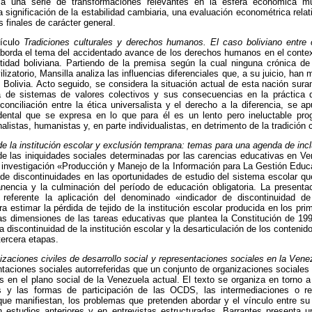
 a una serie de transformaciones relevantes en la esfera económica m
 significación de la estabilidad cambiaria, una evaluación econométrica rela
 finales de carácter general.
tículo
Tradiciones culturales y derechos humanos. El caso boliviano entre co
borda el tema del accidentado avance de los derechos humanos en el contexto
ntidad boliviana. Partiendo de la premisa según la cual ninguna crónica
ilizatorio, Mansilla analiza las influencias diferenciales que, a su juicio, ha
de Bolivia. Acto seguido, se considera la situación actual de esta nación sur
ria de sistemas de valores colectivos y sus consecuencias en la práctica
nciliación entre la ética universalista y el derecho a la diferencia, se apu
dental que se expresa en lo que para él es un lento pero ineluctable pr
listas, humanistas y, en parte individualistas, en detrimento de la tradición cu
de la institución escolar y exclusión temprana: temas para una agenda de incl
 de las iniquidades sociales determinadas por las carencias educativas en V
 investigación «Producción y Manejo de la Información para La Gestión Educ
 de discontinuidades en las oportunidades de estudio del sistema escolar q
nencia y la culminación del período de educación obligatoria. La presenta
referente la aplicación del denominado «indicador de discontinuidad de 
a estimar la pérdida de tejido de la institución escolar producida en los pr
as dimensiones de las tareas educativas que plantea la Constitución de 19
la discontinuidad de la institución escolar y la desarticulación de los conteni
tercera etapas.
zaciones civiles de desarrollo social y representaciones sociales en la Venez
ntaciones sociales autorreferidas que un conjunto de organizaciones social
as en el plano social de la Venezuela actual. El texto se organiza en torno a
es y las formas de participación de las OCDS, las intermediaciones o r
que manifiestan, los problemas que pretenden abordar y el vínculo entre su
 estudios anteriores y en entrevistas estructuradas, Barrantes presenta 