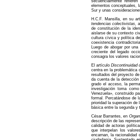
secuencialmente refieren
elementos conceptuales, la
Sur y unas consideraciones
H.C.F. Mansilla, en su ar
tendencias colectivistas,
a
de constitución de la ide
aislarse de su contexto civ
cultura cívica y política 
coexistencia contradicto
Luego de abogar por una co
creciente del legado occi
consagra los valores raciona
El artículo
Discontinuidad 
centra en la problemática
resultados del proyecto de
da cuenta de la detección
grado el acceso, la perma
investigación toma como 
Venezuela», construido par
formal. Percatándose de l
prioridad la superación de 
básica entre la segunda y 
César Barrantes, en
Organi
descripción de las represe
calidad de actoras polític
que interpelan los valor
encarnan, la racionalidad 
ciudadanía. Sustentado en