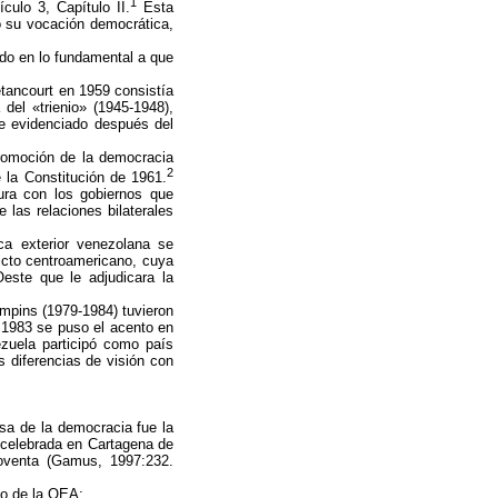
1
culo 3, Capítulo II.
Esta
o su vocación democrática,
do en lo fundamental a que
etancourt en 1959 consistía
 del «trienio» (1945-1948),
te evidenciado después del
promoción de la democracia
2
e la Constitución de 1961.
tura con los gobiernos que
 las relaciones bilaterales
ca exterior venezolana se
licto centroamericano, cuya
Oeste que le adjudicara la
ampins (1979-1984) tuvieron
e 1983 se puso el acento en
ezuela participó como país
s diferencias de visión con
sa de la democracia fue la
 celebrada en Cartagena de
oventa (Gamus, 1997:232.
mo de la OEA: