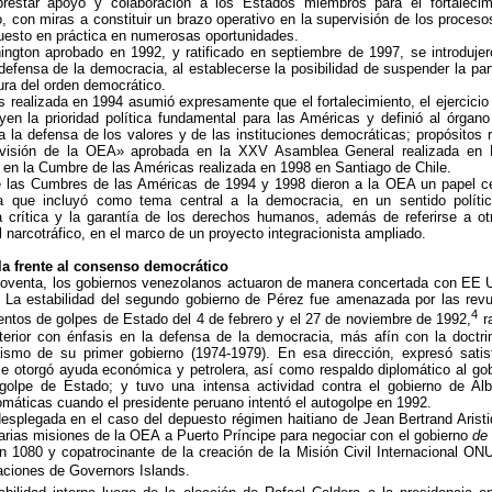
restar apoyo y colaboración a los Estados miembros para el fortalecimi
, con miras a constituir un brazo operativo en la supervisión de los proceso
uesto en práctica en numerosas oportunidades.
ngton aprobado en 1992, y ratificado en septiembre de 1997, se introduj
defensa de la democracia, al establecerse la posibilidad de suspender la pa
tura del orden democrático.
realizada en 1994 asumió expresamente que el fortalecimiento, el ejercicio 
en la prioridad política fundamental para las Américas y definió al órgano
 la defensa de los valores y de las instituciones democráticas; propósitos 
isión de la OEA» aprobada en la XXV Asamblea General realizada en 
 en la Cumbre de las Américas realizada en 1998 en Santiago de Chile.
e las Cumbres de las Américas de 1994 y 1998 dieron a la OEA un papel ce
 que incluyó como tema central a la democracia, en un sentido políti
a crítica y la garantía de los derechos humanos, además de referirse a o
l narcotráfico, en el marco de un proyecto integracionista ampliado.
a frente al consenso democrático
noventa, los gobiernos venezolanos actuaron de manera concertada con EE
. La estabilidad del segundo gobierno de Pérez fue amenazada por las revu
4
entos de golpes de Estado del 4 de febrero y el 27 de noviembre de 1992,
ra
exterior con énfasis en la defensa de la democracia, más afín con la doctr
ismo de su primer gobierno (1974-1979). En esa dirección, expresó satisf
e otorgó ayuda económica y petrolera, así como respaldo diplomático al g
golpe de Estado; y tuvo una intensa actividad contra el gobierno de Alb
lomáticas cuando el presidente peruano intentó el autogolpe en 1992.
desplegada en el caso del depuesto régimen haitiano de Jean Bertrand Arist
arias misiones de la OEA a Puerto Príncipe para negociar con el gobierno
de 
ón 1080 y copatrocinante de la creación de la Misión Civil Internacional O
ciones de Governors Islands.