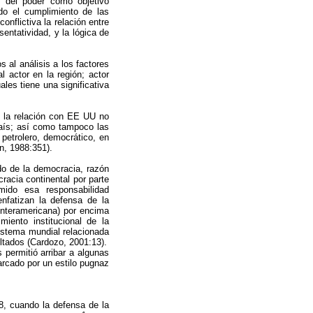
n del poder como objetivo
ado el cumplimiento de las
nflictiva la relación entre
entatividad, y la lógica de
 al análisis a los factores
 actor en la región; actor
ales tiene una significativa
e la relación con EE UU no
país; así como tampoco las
petrolero, democrático, en
ón, 1988:351).
do de la democracia, razón
racia continental por parte
ido esa responsabilidad
nfatizan la defensa de la
Interamericana) por encima
miento institucional de la
istema mundial relacionada
ultados (Cardozo, 2001:13).
permitió arribar a algunas
arcado por un estilo pugnaz
8, cuando la defensa de la