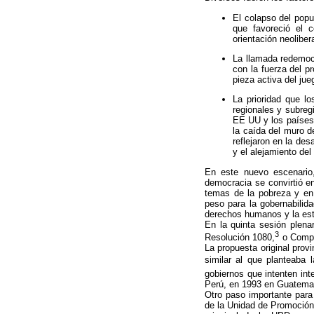
El colapso del popu
que favoreció el 
orientación neolibe
La llamada redemoc
con la fuerza del 
pieza activa del jue
La prioridad que l
regionales y subreg
EE UU y los países 
la caída del muro d
reflejaron en la de
y el alejamiento del
En este nuevo escenario,
democracia se convirtió e
temas de la pobreza y en 
peso para la gobernabilid
derechos humanos y la estr
En la quinta sesión plena
3
Resolución 1080,
o Compro
La propuesta original prov
similar al que planteaba 
gobiernos que intenten in
Perú, en 1993 en Guatema
Otro paso importante para
de la Unidad de Promoción