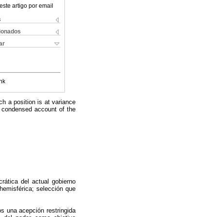
este artigo por email
s
cionados
ar
nk
h a position is at variance
a condensed account of the
crática del actual gobierno
hemisférica; selección que
os una acepción restringida