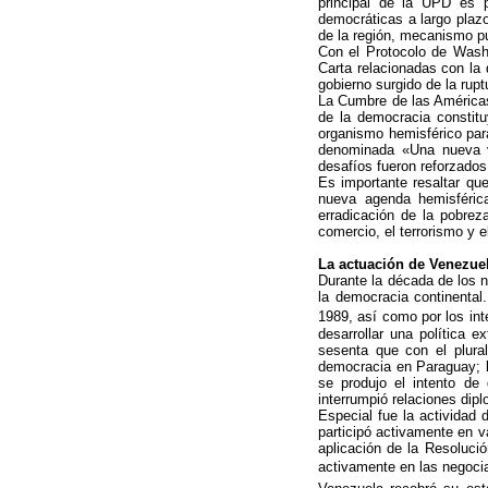
principal de la UPD es p
democráticas a largo plazo
de la región, mecanismo p
Con el Protocolo de Washi
Carta relacionadas con la 
gobierno surgido de la rup
La Cumbre de las Américas 
de la democracia constituy
organismo hemisférico para
denominada «Una nueva v
desafíos fueron reforzados
Es importante resaltar qu
nueva agenda hemisférica
erradicación de la pobrez
comercio, el terrorismo y e
La actuación de Venezuel
Durante la década de los 
la democracia continental
1989, así como por los int
desarrollar una política 
sesenta que con el plural
democracia en Paraguay; l
se produjo el intento de 
interrumpió relaciones dip
Especial fue la actividad 
participó activamente en v
aplicación de la Resoluci
activamente en las negocia