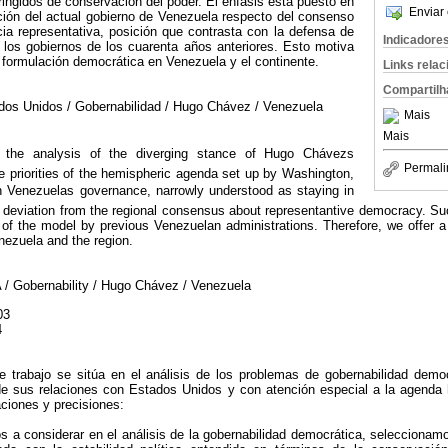
ringidos de conservación del poder. El énfasis está puesto en
Enviar 
iación del actual gobierno de Venezuela respecto del consenso
ia representativa, posición que contrasta con la defensa de
Indicadore
 los gobiernos de los cuarenta años anteriores. Esto motiva
 formulación democrática en Venezuela y el continente.
Links rela
Compartilh
dos Unidos / Gobernabilidad / Hugo Chávez / Venezuela
Mais
Mais
 the analysis of the diverging stance of Hugo Chávezs
Permali
he priorities of the hemispheric agenda set up by Washington,
on Venezuelas governance, narrowly understood as staying in
 deviation from the regional consensus about representantive democracy. Suc
e of the model by previous Venezuelan administrations. Therefore, we offer 
nezuela and the region.
/ Gobernability / Hugo Chávez / Venezuela
03
4
te trabajo se sitúa en el análisis de los problemas de gobernabilidad demo
e sus relaciones con Estados Unidos y con atención especial a la agenda 
aciones y precisiones:
os a considerar en el análisis de la gobernabilidad democrática, seleccionam