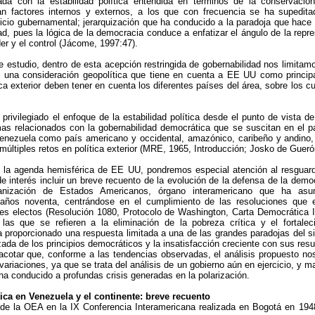
ada con la estabilidad política entendida en términos de la conservació
inan factores internos y externos, a los que con frecuencia se ha supedit
cicio gubernamental; jerarquización que ha conducido a la paradoja que hace co
d, pues la lógica de la democracia conduce a enfatizar el ángulo de la repres
der y el control (Jácome, 1997:47).
e estudio, dentro de esta acepción restringida de gobernabilidad nos limitamos
 una consideración geopolítica que tiene en cuenta a EE UU como principal
ca exterior deben tener en cuenta los diferentes países del área, sobre los cu
rivilegiado el enfoque de la estabilidad política desde el punto de vista d
emas relacionados con la gobernabilidad democrática que se suscitan en el 
Venezuela como país americano y occidental, amazónico, caribeño y andino, 
a múltiples retos en política exterior (MRE, 1965, Introducción; Josko de Guer
de la agenda hemisférica de EE UU, pondremos especial atención al resguar
e interés incluir un breve recuento de la evolución de la defensa de la democ
nización de Estados Americanos, órgano interamericano que ha asum
años noventa, centrándose en el cumplimiento de las resoluciones que e
nes electos (Resolución 1080, Protocolo de Washington, Carta Democrática 
as que se refieren a la eliminación de la pobreza crítica y el fortaleci
 proporcionado una respuesta limitada a una de las grandes paradojas del s
zada de los principios democráticos y la insatisfacción creciente con sus res
cotar que, conforme a las tendencias observadas, el análisis propuesto nos 
ariaciones, ya que se trata del análisis de un gobierno aún en ejercicio, y m
ha conducido a profundas crisis generadas en la polarización.
ca en Venezuela y el continente: breve recuento
n de la OEA en la IX Conferencia Interamericana realizada en Bogotá en 194