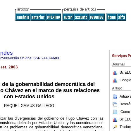
endes
Serviços P
-2508
versão On-line
ISSN
2443-468X
Journal
set. 2003
SciELO
Google
de la gobernabilidad democrática del
Artigo
o Chávez en el marco de sus relaciones
con Estados Unidos
Artigo
Referên
RAQUEL GAMUS GALLEGO
Como c
lizar las divergencias del gobierno de Hugo Chávez con las
SciELO
emisférica definida por Estados Unidos y las consideraciones
Traduç
en los problemas de gobernabilidad democrática venezolana,