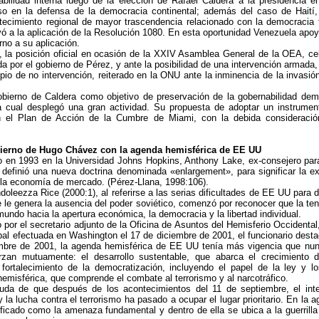
bilidad interna luego de la elección de Rafael Caldera a la presidencia 
o en la defensa de la democracia continental; además del caso de Haití,
ecimiento regional de mayor trascendencia relacionado con la democracia 
ó a la aplicación de la Resolución 1080. En esta oportunidad Venezuela apo
rno a su aplicación.
í, la posición oficial en ocasión de la XXIV Asamblea General de la OEA, c
a por el gobierno de Pérez, y ante la posibilidad de una intervención armada, s
pio de no intervención, reiterado en la ONU ante la inminencia de la invasió
obierno de Caldera como objetivo de preservación de la gobernabilidad demo
la cual desplegó una gran actividad. Su propuesta de adoptar un instrument
en el Plan de Acción de la Cumbre de Miami, con la debida consideració
bierno de Hugo Chávez con la agenda hemisférica de EE UU
o en 1993 en la Universidad Johns Hopkins, Anthony Lake, ex-consejero par
n, definió una nueva doctrina denominada «enlargement», para significar la e
 la economía de mercado. (Pérez-Llana, 1998:106).
oleezza Rice (2000:1), al referirse a las serias dificultades de EE UU para de
e le genera la ausencia del poder soviético, comenzó por reconocer que la ten
mundo hacia la apertura económica, la democracia y la libertad individual.
 por el secretario adjunto de la Oficina de Asuntos del Hemisferio Occidental
pal efectuada en Washington el 17 de diciembre de 2001, el funcionario des
iembre de 2001, la agenda hemisférica de EE UU tenía más vigencia que n
erzan mutuamente: el desarrollo sustentable, que abarca el crecimiento d
 fortalecimiento de la democratización, incluyendo el papel de la ley y
hemisférica, que comprende el combate al terrorismo y al narcotráfico.
da de que después de los acontecimientos del 11 de septiembre, el inte
la lucha contra el terrorismo ha pasado a ocupar el lugar prioritario. En la 
tificado como la amenaza fundamental y dentro de ella se ubica a la guerrilla