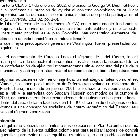
yor relevancia.
 ante la OEA el 17 de enero de 2002, el presidente George W. Bush ratificó l
e al reafirmar su intención de ayudar al gobierno colombiano en su lucha
ompromiso con la democracia como único sistema que puede participar en el
o (
El Universal
, 18.1.02, pp. 1-8).
e Libre Comercio de las Américas (ALCA) como instrumento fundamental p
 supervisada a través de la OEA como instrumento político, y en el aspecto
o instrumento principal es el plan Colombia, han constituido elementos de 
5
dades de la agenda hemisférica estadounidense.
nas que mayor preocupación generan en Washington fueron presentadas por
siguientes:
ia, el acercamiento de Caracas hacia el régimen de Fidel Castro, la ac
a a la política de combate al narcotráfico, las alusiones a la necesidad de c
na confederación de ejércitos latinoamericanos sin el concurso del país del no
ermundistas y antiimperialistas, más el acercamiento político a los países m
algunas actuaciones de menor significación estratégica, tales como el re
Vargas, solicitada por el ministro de Defensa venezolano en diciembre de 1
 Fuerte Tiuna, anunciado en julio de 2001; el rechazo a los sobrevuelos de 
ávez a Irak y la entrevista con Saddam Hussein con motivo de la cumbre d
000, actuaciones con frecuencia rodeadas de un discurso beligerante hacia 
entro del área de las relaciones con EE UU, el contenido de algunos de los
rcanos a una concepción socialista de control económico del Estado, es
hacia el régimen venezolano.
Colombia
s el gobierno venezolano manifestó sus objeciones al Plan Colombia destaca
alecimiento de la fuerza pública colombiana para realizar labores de contra
guerrillas para evitar un desequilibrio estratégico, lo cual podría conducir 