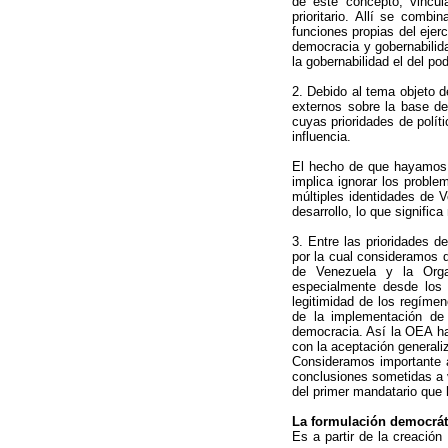
de este concepto, vincul
prioritario. Allí se comb
funciones propias del ejer
democracia y gobernabilida
la gobernabilidad el del po
2. Debido al tema objeto d
externos sobre la base de
cuyas prioridades de políti
influencia.
El hecho de que hayamos p
implica ignorar los probl
múltiples identidades de 
desarrollo, lo que signific
3. Entre las prioridades 
por la cual consideramos d
de Venezuela y la Orga
especialmente desde los 
legitimidad de los regíme
de la implementación de l
democracia. Así la OEA ha
con la aceptación generali
Consideramos importante a
conclusiones sometidas a v
del primer mandatario que 
La formulación democráti
Es a partir de la creació