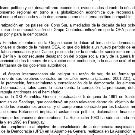
lismo político y del desarrollismo económico, evidenciados durante la décad
consenso regional en torno a la globalización económica que reconocí
ral como el adecuado y a la democracia como el sistema político compatible.
ratización en los países del Cono Sur, a mediados de la década de los och
proceso de democratización del Grupo Contadora influyó en que la OEA pasa
go por y para la democracia.
os Estados miembros de la Organización le daban al tema de la democraci
ionales o dentro de la misma OEA, lo que dio inicio a un nuevo período de e
latinoamericanos y del Caribe, propiciado por la derrota del sandinismo en l
e Berlín y la consecuente desaparición del bloque socialista y de la guerra f
saparición de los temores de revolución en el continente, a lo cual se unió el
 fantasma de los gobiernos autoritarios.
 el órgano interamericano vio peligrar su razón de ser, de tal forma que
n uno de sus objetivos centrales en los años noventa (Jácome, 2001:201), 
la promoción, fortalecimiento y consolidación de la democracia. Igualment
ad democrática, tales como la lucha contra la corrupción, la promoción, def
ategia antidrogas en el hemisferio.
ria de la XXI Asamblea General, efectuada el 5 de junio de 1991 en Santi
miso de Santiago, que constituyó un paso relevante dentro del objetivo de
ino de los presidentes andinos, y el compromiso contraído por los Estados 
la doctrina Betancourt implica el aislamiento político, diplomático, financi
terrumpir los procesos democráticos. La Resolución 1080 ha sido aplicada en
la y en 1996 en Paraguay.
 dar cumplimiento al objetivo de consolidación de la democracia auspiciado 
 de la Democracia (UPD) en la Asamblea General realizada en La Asunción en