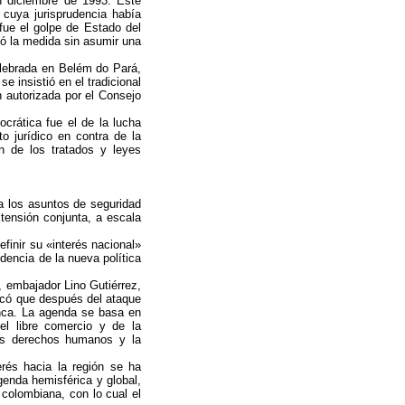
en diciembre de 1993. Este
 cuya jurisprudencia había
fue el golpe de Estado del
yó la medida sin asumir una
elebrada en Belém do Pará,
e insistió en el tradicional
n autorizada por el Consejo
crática fue el de la lucha
o jurídico en contra de la
n de los tratados y leyes
a los asuntos de seguridad
xtensión conjunta, a escala
finir su «interés nacional»
dencia de la nueva política
, embajador Lino Gutiérrez,
tacó que después del ataque
unca. La agenda se basa en
el libre comercio y de la
 los derechos humanos y la
rés hacia la región se ha
agenda hemisférica y global,
 colombiana, con lo cual el