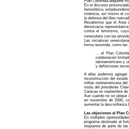
Plan Colombia adquiere ma
En el discurso pronunciado
hemisférica estadounidens
violencia, así mismo el c
la defensa del libre mercad
Resaltemos que el Área d
democracia representativa
contra el terrorismo, cuy
venezolano con las priori
Las iniciativas venezola
forma resumida, como las 
... el Plan Colomb
colaboración limitad
latinoamericano y u
y definiciones terc
A ellas podemos agregar 
reconstrucción del estado 
militar norteamericana del
visita del presidente Ch
Caracas en septiembre de 2
Aun cuando no se ubique d
en noviembre de 2000, ce
aumentar la desconfianza 
Las objeciones al Plan 
En múltiples oportunidade
programa destinado al fort
respuesta de parte de las 