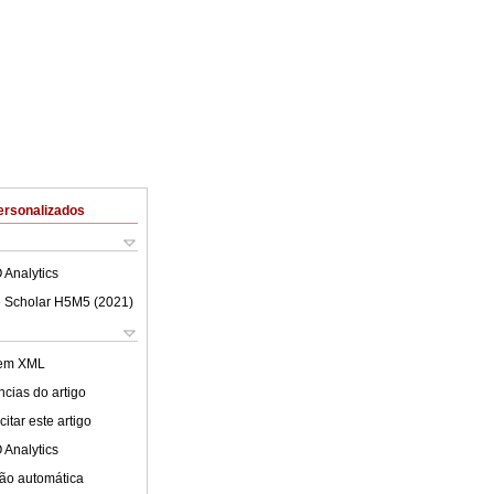
ersonalizados
 Analytics
 Scholar H5M5 (
2021
)
 em XML
cias do artigo
itar este artigo
 Analytics
ão automática