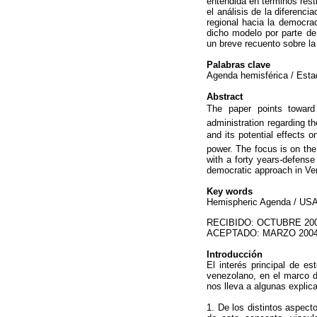
entendida en términos rest
el análisis de la diferenc
regional hacia la democrac
dicho modelo por parte de
un breve recuento sobre la
Palabras clave
Agenda hemisférica / Esta
Abstract
The paper points toward
administration regarding t
and its potential effects 
power. The focus is on the
with a forty years-defens
democratic approach in Ve
Key words
Hemispheric Agenda / USA 
RECIBIDO: OCTUBRE 20
ACEPTADO: MARZO 200
Introducción
El interés principal de es
venezolano, en el marco d
nos lleva a algunas explic
1. De los distintos aspect