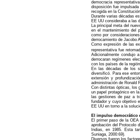
democracia representativa 
disposición fue impulsada
recogida en la Constitució
Durante varias décadas es
EE UU consideraba a las d
La principal meta del nuev
en el mantenimiento del po
como por consideraciones 
derrocamiento de Jacobo 
Como expresión de las exp
representativa fue retomad
Adicionalmente condujo a 
derrocaran regímenes elect
con los países de la regió
En las décadas de los se
diversificó. Para ese ento
extensión y profundizació
administración de Ronald 
Con distintas ópticas, los
un papel protagónico en la
las gestiones de paz a tr
fundador y cuyo objetivo e
EE UU en torno a la soluci
El impulso democrático 
El primer paso de la OEA 
aprobación del Protocolo 
Indias, en 1985. Esta t
Suniaga, 2000:69).
Diversos fueron los factor