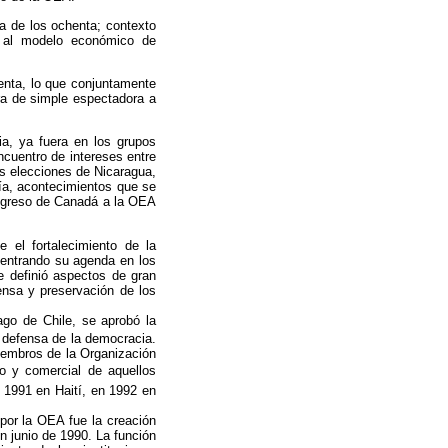
a de los ochenta; contexto
a al modelo económico de
enta, lo que conjuntamente
ra de simple espectadora a
a, ya fuera en los grupos
ncuentro de intereses entre
as elecciones de Nicaragua,
ría, acontecimientos que se
 ingreso de Canadá a la OEA
 el fortalecimiento de la
centrando su agenda en los
e definió aspectos de gran
ensa y preservación de los
ago de Chile, se aprobó la
 defensa de la democracia.
miembros de la Organización
ero y comercial de aquellos
 1991 en Haití, en 1992 en
por la OEA fue la creación
 junio de 1990. La función