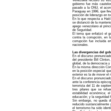
Venezuela recobró su esta
gobierno fue más cautelos
pasado a la ONU, el acont
Paraguay en 1996, que llev
posición de liderazgo en to
En lo que respecta a Hait
se distanció de la mantenid
apego venezolano al princi
de Seguridad.
El tema que enfatizó el g
contra la corrupción, en 
corrupción fue incluida 
nacionales.
Las divergencias del go
En el discurso pronunciad
del presidente Bill Clinto
global, de la democracia y
En la misma dirección Cond
en la posición especial qu
exterior es la de mover el 
En el discurso pronunciado
ante la conferencia episco
terrorista del 11 de sept
tres pilares que se refu
estabilidad económica; el
educación; y la seguridad 
Sin embargo, no queda du
reducido sustancialmente y 
el terrorismo ha sido iden