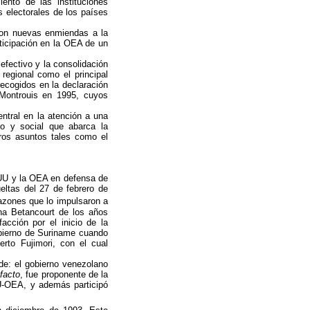
ento de las instituciones
s electorales de los países
eron nuevas enmiendas a la
rticipación en la OEA de un
efectivo y la consolidación
 regional como el principal
recogidos en la declaración
Montrouis en 1995, cuyos
ntral en la atención a una
co y social que abarca la
tros asuntos tales como el
 UU y la OEA en defensa de
eltas del 27 de febrero de
zones que lo impulsaron a
ina Betancourt de los años
acción por el inicio de la
obierno de Suriname cuando
erto Fujimori, con el cual
ide: el gobierno venezolano
facto
, fue proponente de la
NU-OEA, y además participó