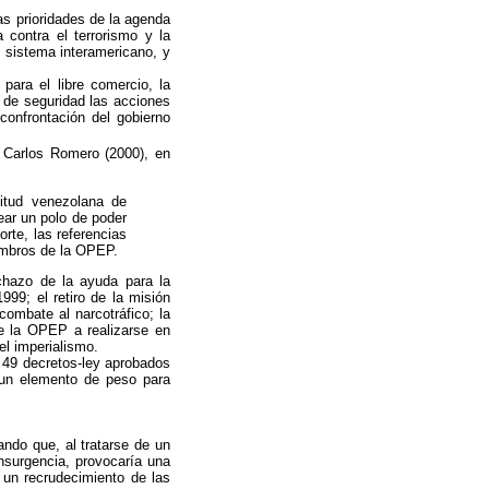
as prioridades de la agenda
 contra el terrorismo y la
 sistema interamericano, y
ara el libre comercio, la
 de seguridad las acciones
confrontación del gobierno
 Carlos Romero (2000), en
titud venezolana de
rear un polo de poder
rte, las referencias
iembros de la OPEP.
chazo de la ayuda para la
999; el retiro de la misión
combate al narcotráfico; la
e la OPEP a realizarse en
el imperialismo.
 49 decretos-ley aprobados
 un elemento de peso para
ndo que, al tratarse de un
insurgencia, provocaría una
a un recrudecimiento de las