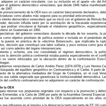
adquiere un carácter vinculante, con su inclusión en el aparte «d» del Artí
 por el gobierno democrático venezolano, que desde 1945 había manifestad
n de 1947.
te pronunciamiento de la OEA tuvo un carácter básicamente declarativo, debi
ictaduras como aliados más seguros para su prioridad anticomunista.
o intento democrático venezolano que se inició con el gobierno de Rómulo B
der, decisión influida tanto por la asimilación de la fracasada experiencia
que podrían vincularse al llamado el «fatalismo geopolítico», especialmen
Arbenz en Guatemala en 1956.
ectativas del gobierno venezolano durante la década de los sesenta, la 
a como objetivo prioritario de política exterior e incluida en el preámbulo d
la puesta en práctica de la «doctrina Betancourt», que implicaba la rup
os, decisión que constituyó una labor solitaria y poco exitosa como guía de
n así como adentro del órgano interamericano.
tenta y ochenta, una vez consolidado el régimen democrático, la políti
nces la atención política continental estaba puesta especialmente en el conf
n se vieron reforzados por la ubicación dentro de la confrontación Este-
Reagan.
 gobiernos venezolanos de Carlos Andrés Pérez (1974-1979) y Luis Herrera C
 búsqueda del equilibrio geopolítico en Centroamérica y el Caribe. A partir d
avés de la alternativa mediadora del Grupo de Contadora, en el cual Ven
ra una salida negociada que garantizara la institucionalidad democrática. La
ón del conflicto centroamericano no adquirieron un carácter de confrontación.
de la OEA
para retomar sus propuestas originales con respecto a la promoción y defen
de Enmiendas a la Carta de 1948 por parte de la Asamblea General Especial
area fue asumida como prioridad de la OEA especialmente en los años n
es que influyeron en el impulso a la democracia tanto por parte de EE UU co