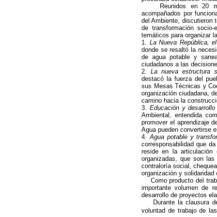
Reunidos en 20 mesas 
acompañados por funcionar
del Ambiente, discutieron 
de transformación socio-
temáticos para organizar l
1.
La Nueva República, el
donde se resaltó la necesi
de agua potable y sanea
ciudadanos a las decisione
2.
La nueva estructura s
destacó la fuerza del pue
sus Mesas Técnicas y Coo
organización ciudadana, de
camino hacia la construcci
3.
Educación y desarrollo
Ambiental, entendida com
promover el aprendizaje d
Agua pueden convertirse en
4.
Agua potable y transf
corresponsabilidad que da 
reside en la articulació
organizadas, que son las 
contraloría social, cheque
organización y solidaridad 
Como producto del trabajo
importante volumen de re
desarrollo de proyectos e
Durante la clausura del 
voluntad de trabajo de la