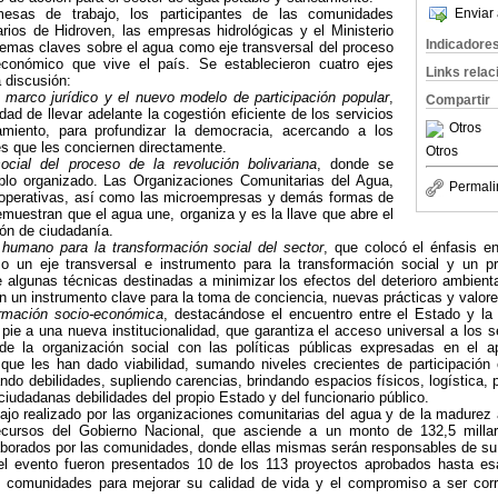
Enviar 
de trabajo, los participantes de las comunidades
ios de Hidroven, las empresas hidrológicas y el Ministerio
Indicadore
temas claves sobre el agua como eje transversal del proceso
económico que vive el país. Se establecieron cuatro ejes
Links rela
a discusión:
 marco jurídico y el nuevo modelo de participación popular
,
Compartir
dad de llevar adelante la cogestión eficiente de los servicios
Otros
miento, para profundizar la democracia, acercando a los
s que les conciernen directamente.
Otros
ocial del proceso de la revolución bolivariana
, donde se
blo organizado. Las Organizaciones Comunitarias del Agua,
Permali
perativas, así como las microempresas y demás formas de
muestran que el agua une, organiza y es la llave que abre el
ón de ciudadanía.
 humano para la transformación social del sector
, que colocó el énfasis e
o un eje transversal e instrumento para la transformación social y un p
e algunas técnicas destinadas a minimizar los efectos del deterioro ambien
 un instrumento clave para la toma de conciencia, nuevas prácticas y valore
ormación socio-económica
, destacándose el encuentro entre el Estado y l
pie a una nueva institucionalidad, que garantiza el acceso universal a los se
n de la organización social con las políticas públicas expresadas en el 
que les han dado viabilidad, sumando niveles crecientes de participación 
ando debilidades, supliendo carencias, brindando espacios físicos, logística, 
ciudadanas debilidades del propio Estado y del funcionario público.
 realizado por las organizaciones comunitarias del agua y de la madurez
cursos del Gobierno Nacional, que asciende a un monto de 132,5 millar
laborados por las comunidades, donde ellas mismas serán responsables de su
evento fueron presentados 10 de los 113 proyectos aprobados hasta esa
s comunidades para mejorar su calidad de vida y el compromiso a ser corr