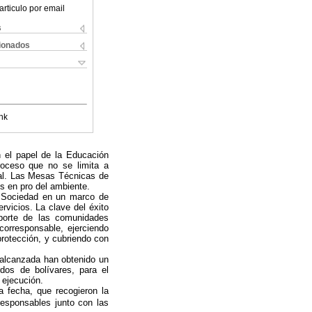
articulo por email
s
cionados
nk
n el papel de la Educación
roceso que no se limita a
tal. Las Mesas Técnicas de
s en pro del ambiente.
a Sociedad en un marco de
rvicios. La clave del éxito
aporte de las comunidades
corresponsable, ejerciendo
protección, y cubriendo con
 alcanzada han obtenido un
dos de bolívares, para el
 ejecución.
 fecha, que recogieron la
esponsables junto con las