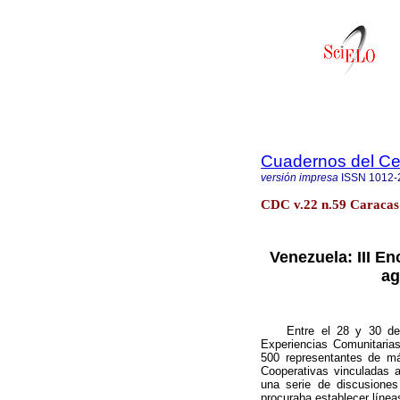
Cuadernos del C
versión impresa
ISSN
1012-
CDC v.22 n.59 Caraca
Venezuela: III E
ag
Entre el 28 y 30 de ju
Experiencias Comunitari
500 representantes de m
Cooperativas vinculadas al
una serie de discusiones 
procuraba establecer línea