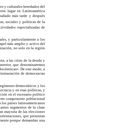
es y culturales heredados del
eron lugar en Latinoamérica
mpañado más tarde y después
, sociales y políticas de la
ctividades especializadas de
les, y particularmente a los
papel más amplio y activo del
ización, no solo en la región
a, a las crisis de la deuda y
 anterior, que denominaremos
docéntricas». De este modo, a
a instauración de democracias
 regímenes democráticos y los
cracia y en esas políticas, y
ción en el escenario político
uerte componente poblacional
a los países latinoamericanos
tantes segmentos de la clase
ran mayoría de las elecciones
 orientaciones, que presentan
mplemente porque demandan una