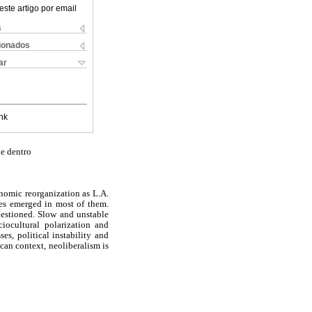
este artigo por email
s
cionados
ar
nk
de dentro
onomic reorganization as L.A.
es emerged in most of them.
uestioned. Slow and unstable
iocultural polarization and
es, political instability and
can context, neoliberalism is