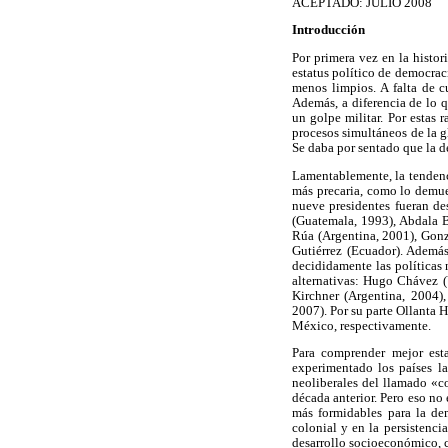
ACEPTADO: JULIO 2008
Introducción
Por primera vez en la histo
estatus político de democrac
menos limpios. A falta de c
Además, a diferencia de lo q
un golpe militar. Por estas 
procesos simultáneos de la g
Se daba por sentado que la d
Lamentablemente, la tendenci
más precaria, como lo demues
nueve presidentes fueran des
(Guatemala, 1993), Abdala 
Rúa (Argentina, 2001), Gonz
Gutiérrez (Ecuador). Además
decididamente las políticas
alternativas: Hugo Chávez (
Kirchner (Argentina, 2004)
2007). Por su parte Ollanta 
México, respectivamente.
Para comprender mejor esta
experimentado los países la
neoliberales del llamado «c
década anterior. Pero eso no 
más formidables para la de
colonial y en la persistenci
desarrollo socioeconómico, cu