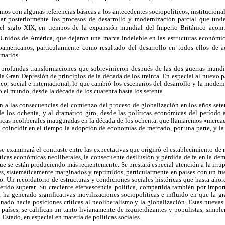
s con algunas referencias básicas a los antecedentes sociopolíticos, institucional
dar posteriormente los procesos de desarrollo y modernización parcial que tuvi
el siglo XIX, en tiempos de la expansión mundial del Imperio Británico aco
Unidos de América, que dejaron una marca indeleble en las estructuras económicas
oamericanos, particularmente como resultado del desarrollo en todos ellos de a
marios.
 profundas transformaciones que sobrevinieron después de las dos guerras mundia
 la Gran Depresión de principios de la década de los treinta. En especial al nuevo 
, social e internacional, lo que cambió los escenarios del desarrollo y la modern
 el mundo, desde la década de los cuarenta hasta los setenta.
 a las consecuencias del comienzo del proceso de globalización en los años setent
 de los ochenta, y al dramático giro, desde las políticas económicas del período
íticas neoliberales inauguradas en la década de los ochenta, que llamaremos «merca
a coincidir en el tiempo la adopción de economías de mercado, por una parte, y l
 se examinará el contraste entre las expectativas que originó el establecimiento de
íticas económicas neoliberales, la consecuente desilusión y pérdida de fe en la demo
que se están produciendo más recientemente. Se prestará especial atención a la irrup
es, sistemáticamente marginados y reprimidos, particularmente en países con un f
o. Un recordatorio de estructuras y condiciones sociales históricas que hasta ahor
ido superar. Su creciente efervescencia política, compartida también por impor
, ha generado significativas movilizaciones sociopolíticas e influido en que la g
inado hacia posiciones críticas al neoliberalismo y la globalización. Estas nuevas
s países, se califican un tanto livianamente de izquierdizantes y populistas, si
Estado, en especial en materia de políticas sociales.