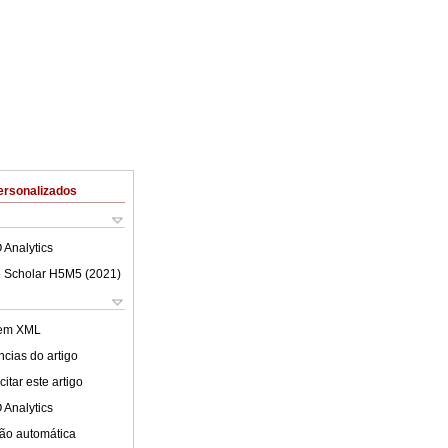
ersonalizados
 Analytics
 Scholar H5M5 (
2021
)
 em XML
cias do artigo
itar este artigo
 Analytics
ão automática