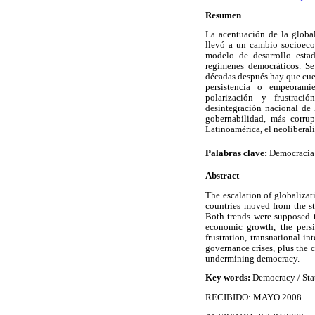
Resumen
La acentuación de la global
llevó a un cambio socioeco
modelo de desarrollo estad
regímenes democráticos. S
décadas después hay que cues
persistencia o empeorami
polarización y frustració
desintegración nacional de l
gobernabilidad, más corrup
Latinoamérica, el neoliberal
Palabras clave:
Democracia /
Abstract
The escalation of globalizat
countries moved from the s
Both trends were supposed t
economic growth, the persi
frustration, transnational i
governance crises, plus the 
undermining democracy.
Key words:
Democracy / Stat
RECIBIDO: MAYO 2008