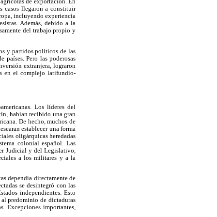
s agrícolas de exportación. En
 casos llegaron a constituir
uropa, incluyendo experiencia
resistas. Además, debido a la
samente del trabajo propio y
s y partidos políticos de las
e países. Pero las poderosas
nversión extranjera, lograron
a en el complejo latifundio-
oamericanas. Los líderes del
ín, habían recibido una gran
mericana. De hecho, muchos de
desearan establecer una forma
ciales oligárquicas heredadas
stema colonial español. Las
r Judicial y del Legislativo,
ciales a los militares y a la
ntas dependía directamente de
ctadas se desintegró con las
stados independientes. Esto
 al predominio de dictaduras
as. Excepciones importantes,