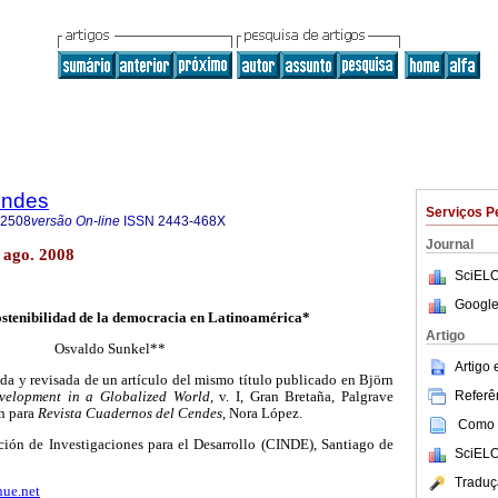
endes
Serviços P
-2508
versão On-line
ISSN
2443-468X
Journal
 ago. 2008
SciELO
Google
ostenibilidad de la democracia en Latinoamérica*
Artigo
Osvaldo Sunkel**
Artigo
ida y revisada de un artículo del mismo título publicado en Björn
Referên
velopment in a Globalized World
, v. I, Gran Bretaña, Palgrave
n para
Revista Cuadernos del Cendes
, Nora López.
Como c
ción de Investigaciones para el Desarrollo (CINDE), Santiago de
SciELO
Traduç
ue.net