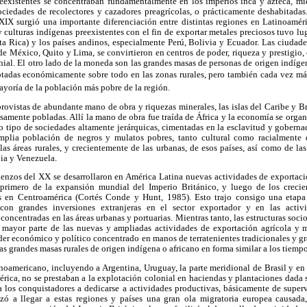
eexistentes se concentraban fundamentalmente en los imperios inca y azteca, mie
ciedades de recolectores y cazadores preagrícolas, o prácticamente deshabitadas
 XIX surgió una importante diferenciación entre distintas regiones en Latinoamér
 culturas indígenas preexistentes con el fin de exportar metales preciosos tuvo 
 Rica) y los países andinos, especialmente Perú, Bolivia y Ecuador. Las ciudades
e México, Quito y Lima, se convirtieron en centros de poder, riqueza y prestigio,
nial. El otro lado de la moneda son las grandes masas de personas de origen indíg
otadas económicamente sobre todo en las zonas rurales, pero también cada vez más
ayoría de la población más pobre de la región.
provistas de abundante mano de obra y riquezas minerales, las islas del Caribe y Br
scasamente pobladas. Allí la mano de obra fue traída de África y la economía se orga
ro tipo de sociedades altamente jerárquicas, cimentadas en la esclavitud y gobern
plia población de negros y mulatos pobres, tanto cultural como racialmente 
as áreas rurales, y crecientemente de las urbanas, de esos países, así como de las
ia y Venezuela.
ienzos del XX se desarrollaron en América Latina nuevas actividades de exportaci
primero de la expansión mundial del Imperio Británico, y luego de los crecie
s en Centroamérica (Cortés Conde y Hunt, 1985). Esto trajo consigo una etap
 con grandes inversiones extranjeras en el sector exportador y en las activi
ncentradas en las áreas urbanas y portuarias. Mientras tanto, las estructuras sociop
a mayor parte de las nuevas y ampliadas actividades de exportación agrícola y
der económico y político concentrado en manos de terratenientes tradicionales y g
as grandes masas rurales de origen indígena o africano en forma similar a los tiempo
noamericano, incluyendo a Argentina, Uruguay, la parte meridional de Brasil y en 
ica, no se prestaban a la explotación colonial en haciendas y plantaciones dada 
 a los conquistadores a dedicarse a actividades productivas, básicamente de super
 a llegar a estas regiones y países una gran ola migratoria europea causada, 