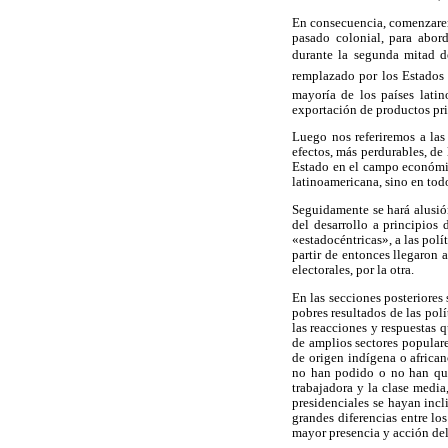
En consecuencia, comenzaremo
pasado colonial, para abor
durante la segunda mitad d
remplazado por los Estados 
mayoría de los países latin
exportación de productos pri
Luego nos referiremos a las
efectos, más perdurables, de
Estado en el campo económico
latinoamericana, sino en todo
Seguidamente se hará alusión
del desarrollo a principios
«estadocéntricas», a las pol
partir de entonces llegaron 
electorales, por la otra.
En las secciones posteriores
pobres resultados de las pol
las reacciones y respuestas 
de amplios sectores popular
de origen indígena o african
no han podido o no han quer
trabajadora y la clase media
presidenciales se hayan incl
grandes diferencias entre lo
mayor presencia y acción del 