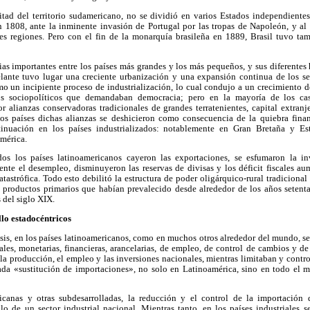
mitad del territorio sudamericano, no se dividió en varios Estados independiente
n 1808, ante la inminente invasión de Portugal por las tropas de Napoleón, y al e
es regiones. Pero con el fin de la monarquía brasileña en 1889, Brasil tuvo ta
ias importantes entre los países más grandes y los más pequeños, y sus diferentes h
lante tuvo lugar una creciente urbanización y una expansión continua de los se
mo un incipiente proceso de industrialización, lo cual condujo a un crecimiento de
s sociopolíticos que demandaban democracia; pero en la mayoría de los cas
 alianzas conservadoras tradicionales de grandes terratenientes, capital extranj
hos países dichas alianzas se deshicieron como consecuencia de la quiebra fina
inuación en los países industrializados: notablemente en Gran Bretaña y Est
mérica.
s los países latinoamericanos cayeron las exportaciones, se esfumaron la in
ente el desempleo, disminuyeron las reservas de divisas y los déficit fiscales au
tastrófica. Todo esto debilitó la estructura de poder oligárquico-rural tradicional
 productos primarios que habían prevalecido desde alrededor de los años setent
s del siglo XIX.
llo estadocéntricos
risis, en los países latinoamericanos, como en muchos otros alrededor del mundo, se
ales, monetarias, financieras, arancelarias, de empleo, de control de cambios y d
a producción, el empleo y las inversiones nacionales, mientras limitaban y contr
da «sustitución de importaciones», no solo en Latinoamérica, sino en todo el m
icanas y otras subdesarrolladas, la reducción y el control de la importación 
lo de un sector industrial nacional. Mientras tanto, en los países industriales 