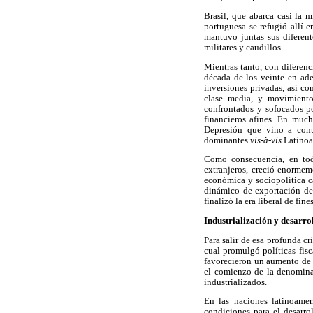
Brasil, que abarca casi la 
portuguesa se refugió allí e
mantuvo juntas sus diferent
militares y caudillos.
Mientras tanto, con diferenc
década de los veinte en ade
inversiones privadas, así co
clase media, y movimiento
confrontados y sofocados por
financieros afines. En muc
Depresión que vino a cont
dominantes
vis-à-vis
Latinoa
Como consecuencia, en todo
extranjeros, creció enormem
económica y sociopolítica ca
dinámico de exportación de
finalizó la era liberal de fine
Industrialización y desarro
Para salir de esa profunda c
cual promulgó políticas fisc
favorecieron un aumento de l
el comienzo de la denomina
industrializados.
En las naciones latinoamer
condiciones para el desarrol