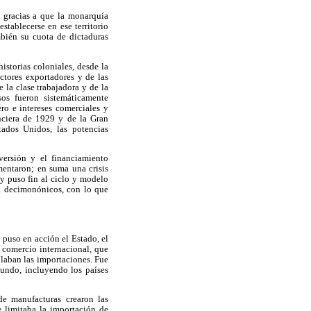
s gracias a que la monarquía
stablecerse en ese territorio
mbién su cuota de dictaduras
istorias coloniales, desde la
ctores exportadores y de las
 la clase trabajadora y de la
os fueron sistemáticamente
ero e intereses comerciales y
nciera de 1929 y de la Gran
ados Unidos, las potencias
versión y el financiamiento
mentaron; en suma una crisis
 y puso fin al ciclo y modelo
a decimonónicos, con lo que
 puso en acción el Estado, el
e comercio internacional, que
olaban las importaciones. Fue
undo, incluyendo los países
de manufacturas crearon las
se limitaba la importación de