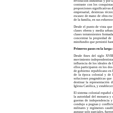
revolución industrial y por l
contraste con los conquista
proporciones significativas 
empresarial, destrezas técni
escasez de mano de obra esc
de la familia, en sus esfuerzo
Desde el punto de vista que 
clases obrera y media urban
clases terratenientes formad
concentrar la propiedad de 
minifundio que persistió has
Primeros pasos en la larga
Desde fines del siglo XVIII
movimiento independentista,
influencia de los ideales de
ellos participaron en los do
de gobierno republicano en L
de la época colonial y de 
soluciones pragmáticas que a
destinar la representación d
Iglesia Católica, y establece
El sistema colonial español 
la autoridad del monarca y 
guerras de independencia y
condujo a pugnas y conflict
militares y regímenes caudi
aunque solo parciales, fuero