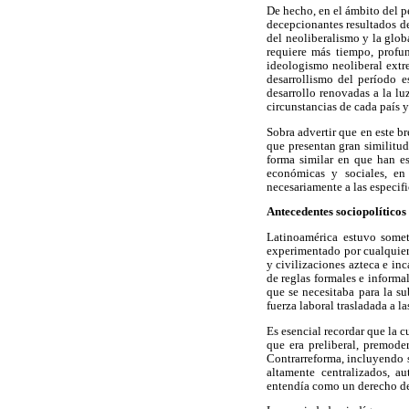
De hecho, en el ámbito del p
decepcionantes resultados de
del neoliberalismo y la glob
requiere más tiempo, profun
ideologismo neoliberal extre
desarrollismo del período e
desarrollo renovadas a la lu
circunstancias de cada país 
Sobra advertir que en este b
que presentan gran similitu
forma similar en que han e
económicas y sociales, en 
necesariamente a las especifi
Antecedentes sociopolíticos 
Latinoamérica estuvo somet
experimentado por cualquier
y civilizaciones azteca e inc
de reglas formales e informa
que se necesitaba para la su
fuerza laboral trasladada a l
Es esencial recordar que la 
que era preliberal, premode
Contrarreforma, incluyendo su
altamente centralizados, aut
entendía como un derecho de