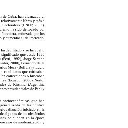
ón de Cuba, han alcanzado el
 relativamente libres y más o
s electorales» (UNDP, 2005).
obierno ha sido derrocado por
floreciera, reforzada por los
do y aumentar el del mercado.
 ha debilitado y se ha vuelto
an significado que desde 1990
i (Perú, 1992), Jorge Serrano
ador, 2000), Fernando de la
arlos Meza (Bolivia) y Lucio
on candidatos que criticaban
nían correcciones o buscaban
rrea (Ecuador, 2006), Néstor
ndez de Kirchner (Argentina
ones presidenciales de Perú y
nes socioeconómicas que han
generalizada de las política
globalización iniciado en la
s de algunos de los obstáculos
icas, se hunden en la época
e procesos de modernización y