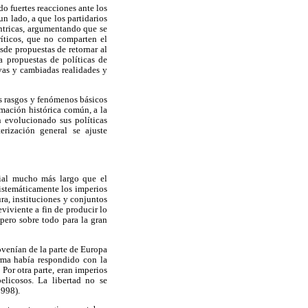
o fuertes reacciones ante los
n lado, a que los partidarios
éntricas, argumentando que se
ríticos, que no comparten el
sde propuestas de retornar al
a propuestas de políticas de
evas y cambiadas realidades y
os rasgos y fenómenos básicos
mación histórica común, a la
 evolucionado sus políticas
erización general se ajuste
nial mucho más largo que el
istemáticamente los imperios
ura, instituciones y conjuntos
viviente a fin de producir lo
 pero sobre todo para la gran
ovenían de la parte de Europa
orma había respondido con la
 Por otra parte, eran imperios
 belicosos. La libertad no se
1998).