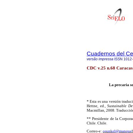
Cuadernos del C
versão impressa
ISSN
1012
CDC v.25 n.68 Caracas
La precaria s
* Esta es una versión traduc
Hettne, ed.,
Sustainable De
Macmillan, 2008. Traducció
** Presidente de la Corpora
Chile. Chile.
Correo-e:
osunkel@manqueh