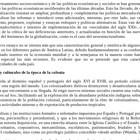
ensamiento socioeconómico y de las políticas económicas y sociales se han generad
 las políticas económicas neoliberales de las últimas décadas. Esto ha llevado, de u
alización insistan en ampliar, profundizar y complementar las políticas mercadoc
dizar las reformas e introducir otras adicionales, mientras, por otro lado, sus c
mo, proponen, exploran y ensayan enfoques y políticas alternativas. Estas van de
stadocéntrico e intentos de implementación de un «socialismo del siglo XXI», 
z de la crítica de sus deficiencias anteriores, y actualizadas en función de las nu
y del fenómeno de la globalización, como es el caso del neoestructuralismo.
reve ensayo no se intenta más que una caracterización general y sintética de algun
d en los diferentes países de América Latina, debido fundamentalmente a su confor
stado insertos en la economía mundial y a la semejanza en la manera como han
especial las más recientes. Es evidente que no se pretende que esta caract
cidades de cada país.
y culturales de la época de la colonia
ida al dominio español y portugués del siglo XVI al XVIII, un periodo colo
 otra región del mundo. Los colonizadores ibéricos destruyeron y desarticularon s
a que encontraron a su llegada. Al erigir nuevos sistemas sociales crearon una cult
les
ad hoc
, facilitando así la explotación de la abundante población indígena sobre
bsistencia de la población colonial, particularmente de la elite de colonizadores,
as actividades mineras y de exportación de productos tropicales.
cultura y las instituciones formales o informales impuestas por España y Portugal pr
rna, precientífica y preindustrial, y que a los movimientos religiosos de la Ref
 notoria Inquisición, en una estrecha alianza entre la Iglesia Católica y el Estado.
oritarios, corporativos, mercantilistas, escolásticos, patrimoniales, feudales y
l ciudadano, sino como un privilegio jurídico concedido «desde arriba» (Wiarda, 