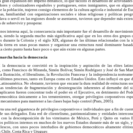
a gran expansión del Imperio Británico, lo que facilitó el desarrollo de actividade
dores y colonizadores españoles y portugueses, estos inmigrantes, que en algunos
de la población, trajeron consigo elementos de la cultura agrícola e industrial de E
cas, familiaridad con organizaciones sociales e ideas religiosas y políticas prog
lava o servil en las regiones donde se asentaron, tuvieron que depender más exten
s de sobrevivir y prosperar.
nos interesa aquí, la consecuencia más importante fue el desarrollo de movimiento
a, siendo la segunda mucho más significativa aquí que en los otros dos grupos d
as durante la Colonia y el siglo XIX, algunas de las últimas relacionadas con la i
la tierra en unas pocas manos y organizar una estructura rural dominante basad
ta cierto punto hasta hace poco o que aún existe en algunas partes.
 marcha hacia la democracia
 la democracia se convirtió en la inspiración y aspiración de las elites latin
 como Francisco de Miranda, Simón Bolívar, Simón Rodríguez y José de San Mart
 la Ilustración, el liberalismo, la Revolución Francesa y la independencia nortea
s últimos procesos, tanto en Europa como en Estados Unidos. Esto influyó en que 
atinoamérica. No obstante, tuvieron que encarar la dura realidad de estructuras so
las tendencias de fragmentación y desintegración inherentes al derrumbe del si
plicaron fueron concentrar todo el poder en el Ejecutivo, en detrimento del Pode
emocrática únicamente a los terratenientes, otorgar privilegios corporativos espe
r mecanismos para mantener a las clases bajas bajo control (Prats, 2005).
era una red gigantesca de privilegios corporativos e individuales que a fin de cue
de sus delegados. Esta red de clientelismo, patrimonialismo y entidades intercone
 con la descomposición de los virreinatos de México, Perú y Quito en varios E
os políticos internos en muchos de los nuevos Estados durante más de un siglo, y
llescos, con unos pocos interludios de gobiernos democráticos altamente elitist
n Chile, Costa Rica y Uruguay.