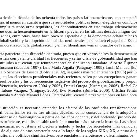
ria desde la década de los ochenta todos los países latinoamericanos, con excepci
ias, al menos en cuanto a que sus autoridades políticas fueron elegidas en comicios
umplir muchos otros requisitos, las denominaremos en este trabajo «democracia
ue ocurría frecuentemente en la historia previa, en las últimas décadas ningún G
razones, entre otras, hasta hace poco se esperaba que la democracia echara raíces y 
lobalización y la adopción de medidas neoliberales para reducir el papel del Esta
emocratización, la globalización y el neoliberalismo venían tomados de la mano.
a pareciera ir en dirección contraria, puesto que en varios países la democracia se
tran con patente claridad las frecuentes y serias crisis de gobernabilidad que h
tituidos o tuvieran que renunciar antes de finalizar su mandato: Alberto Fujimor
Bucaram (Ecuador, 1997), Luis María Argaña (Paraguay, 1999), Jamil Mahuad (Ecu
alo Sánchez de Losada (Bolivia, 2002), seguidos más recientemente (2005) por C
, en las elecciones presidenciales más recientes, salvo pocas excepciones ganar
 neoliberales y las consecuencias negativas del proceso de globalización, y propo
Venezuela, reelecto en 2004 y 2006), Daniel Ortega (Nicaragua, 2006), Rafael Co
, Tabaré Vázquez (Uruguay, 2005), Evo Morales (Bolivia, 2006), Cristina Ferná
Humala y Andrés Manuel López Obrador obtuvieron fuertes votaciones en las elecci
 situación es necesario entender los efectos de las profundas transformacio
tinoamericanos en las tres últimas décadas, como consecuencia de la adopción 
onsenso de Washington» a partir de los años ochenta, y del acelerado proceso de 
es suficiente, es indispensable también ir mucho más atrás en la historia. Las raíce
mocracia, no obstante el creciente anhelo y lucha por sociedades más democrát
a de algunas de esas características a lo largo de los siglos XIX y XX, a pesar d
ltural y políticos significativos, pero parciales, heterogéneos y discriminatorios.