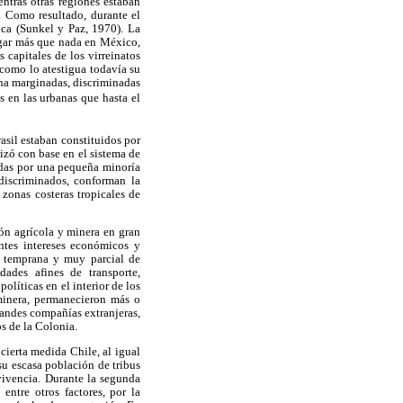
ntras otras regiones estaban
. Como resultado, durante el
ica (Sunkel y Paz, 1970). La
lugar más que nada en México,
 capitales de los virreinatos
 como lo atestigua todavía su
ena marginadas, discriminadas
 en las urbanas que hasta el
asil estaban constituidos por
nizó con base en el sistema de
adas por una pequeña minoría
discriminados, conforman la
 zonas costeras tropicales de
ón agrícola y minera en gran
ntes intereses económicos y
a temprana y muy parcial de
dades afines de transporte,
olíticas en el interior de los
 minera, permanecieron más o
randes compañías extranjeras,
s de la Colonia.
cierta medida Chile, al igual
su escasa población de tribus
vivencia. Durante la segunda
entre otros factores, por la