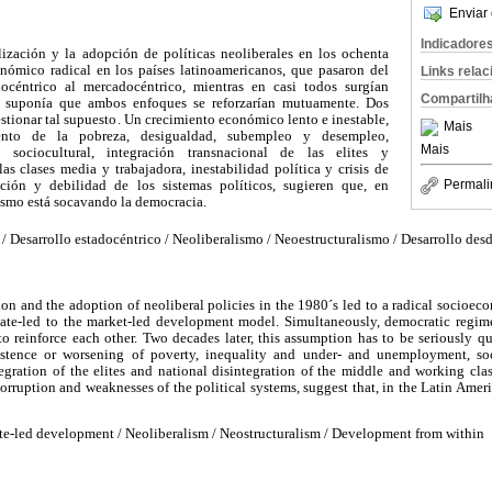
Enviar 
Indicadore
ización y la adopción de políticas neoliberales en los ochenta
nómico radical en los países latinoamericanos, que pasaron del
Links rela
océntrico al mercadocéntrico, mientras en casi todos surgían
Compartilh
e suponía que ambos enfoques se reforzarían mutuamente. Dos
tionar tal supuesto. Un crecimiento económico lento e inestable,
Mais
ento de la pobreza, desigualdad, subempleo y desempleo,
Mais
n sociocultural, integración transnacional de las elites y
as clases media y trabajadora, inestabilidad política y crisis de
Permali
ción y debilidad de los sistemas políticos, sugieren que, en
ismo está socavando la democracia.
 Desarrollo estadocéntrico / Neoliberalismo / Neoestructuralismo / Desarrollo des
ion and the adoption of neoliberal policies in the 1980´s led to a radical socioec
tate-led to the market-led development model. Simultaneously, democratic regim
o reinforce each other. Two decades later, this assumption has to be seriously q
stence or worsening of poverty, inequality and under- and unemployment, soc
ntegration of the elites and national disintegration of the middle and working class
corruption and weaknesses of the political systems, suggest that, in the Latin Ameri
e-led development / Neoliberalism / Neostructuralism / Development from within