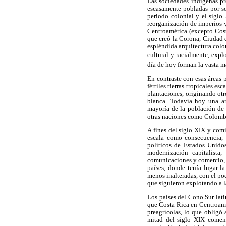
Las sociedades indígenas pr
escasamente pobladas por so
periodo colonial y el siglo
reorganización de imperios y
Centroamérica (excepto Costa
que creó la Corona, Ciudad d
espléndida arquitectura colo
cultural y racialmente, expl
día de hoy forman la vasta m
En contraste con esas áreas 
fértiles tierras tropicales e
plantaciones, originando ot
blanca. Todavía hoy una am
mayoría de la población de l
otras naciones como Colomb
A fines del siglo XIX y com
escala como consecuencia, 
políticos de Estados Unido
modernización capitalista,
comunicaciones y comercio, co
países, donde tenía lugar l
menos inalteradas, con el po
que siguieron explotando a l
Los países del Cono Sur lati
que Costa Rica en Centroamér
preagrícolas, lo que obligó
mitad del siglo XIX comenzó