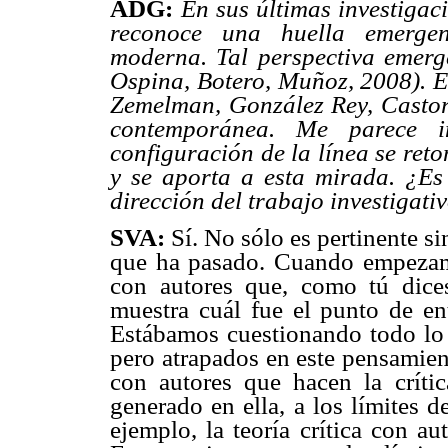
ADG:
En sus últimas investigac
reconoce una huella emergen
moderna. Tal perspectiva emerge
Ospina, Botero, Muñoz, 2008). E
Zemelman, González Rey, Castor
contemporánea. Me parece i
configuración de la línea se ret
y se aporta a esta mirada. ¿Es 
dirección del trabajo investigati
SVA:
Sí. No sólo es pertinente si
que ha pasado. Cuando empezamos
con autores que, como tú dic
muestra cuál fue el punto de en
Estábamos cuestionando todo lo r
pero atrapados en este pensamie
con autores que hacen la críti
generado en ella, a los límites d
ejemplo, la teoría crítica con a