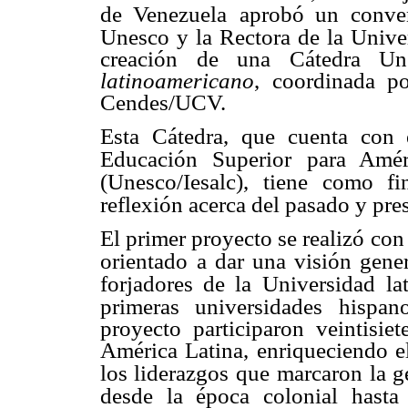
de Venezuela
aprobó un conven
Unesco y la Rectora de la Unive
creación de una Cátedra U
latinoamericano
, coordinada p
Cendes/UCV.
Esta Cátedra, que cuenta con e
Educación Superior
para Amér
(Unesco/Iesalc), tiene como fi
reflexión acerca del pasado y pre
El primer proyecto se realizó co
orientado
a dar una visión gene
forjadores de la Universidad
la
primeras universidades hispan
proyecto participaron veintisie
América Latina, enriqueciendo e
los liderazgos que
marcaron la g
desde la época colonial hasta