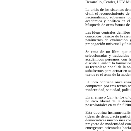
Desarrollo, Cendes, UCV. Mi
La crisis de los sistemas de
civil, el reconocimiento de
nacionalismo, soberanía p
académica y política en el
búsqueda de otras formas de 
Las ideas centrales del libro
conceptos básicos de la cie
parámetros de evaluación 
propagación universal y únic
Se trata de un libro que 
seleccionadas y traducidas
académicos peruanos con la
discute el autor: la formaci
su reemplazo por el de la s
subalternos para actuar en s
textos es el tema de la moder
El libro contiene once ensa
compuesto por tres textos se
modernidad, sociedad, políti
En el ensayo
Quinientos añ
político liberal de la dem
poscoloniales en su fin últi
Esta doctrina instrumentali
(ideas de democracia partic
democráticas mucho mas compl
proyecto de modernidad europ
emergentes orientadas haci