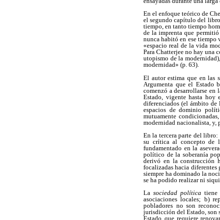
ensayadas durante una larga 
En el enfoque teórico de Che
el segundo capítulo del libr
tiempo, en tanto tiempo homo
de la imprenta que permitió
nunca habitó en ese tiempo 
«espacio real de la vida mo
Para Chatterjee no hay una c
utopismo de la modernidad),
modernidad» (p. 63).
El autor estima que en las 
Argumenta que el Estado ba
comenzó a desarrollarse en l
Estado, vigente hasta hoy 
diferenciados (el ámbito de l
espacios de dominio políti
mutuamente condicionadas, l
modernidad nacionalista, y, 
En la tercera parte del libro:
su crítica al concepto de 
fundamentado en la aseverac
político de la soberanía pop
derivó en la construcción 
focalizadas hacia diferentes
siempre ha dominado la noci
se ha podido realizar ni siqui
La
sociedad política
tiene
asociaciones locales; b) re
pobladores
no son reconoci
jurisdicción del Estado, son
Estado
que requiere renova