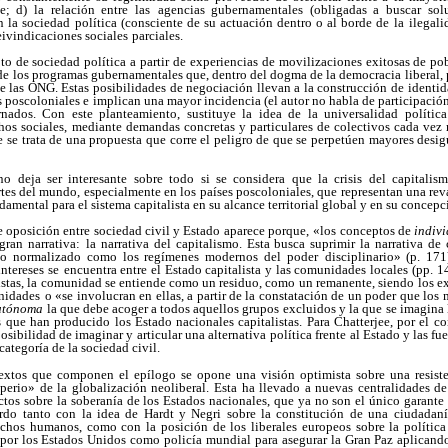
; d) la relación entre las
agencias gubernamentales (obligadas a buscar sol
n la sociedad política (consciente de su actuación dentro o al borde de la
ilegali
eivindicaciones sociales
parciales.
to de sociedad política a partir de experiencias de movilizaciones exitosas de p
 de los programas gubernamentales que, dentro del dogma de la democracia liberal, p
 de las ONG. Estas posibilidades de negociación llevan a la construcción de identida
s poscoloniales e implican una mayor incidencia (el autor no habla de participación)
ados. Con este planteamiento, sustituye la idea de la universalidad polític
hos sociales, mediante demandas concretas y particulares de colectivos cada vez 
e se trata de una propuesta que corre el peligro de que se perpetúen mayores des
no deja ser interesante sobre todo si se considera que la crisis del capitali
tes del mundo, especialmente en los países poscoloniales, que representan una re
amental para el sistema capitalista en su alcance territorial global y en su concepc
e oposición entre sociedad civil y Estado aparece porque,
«los conceptos de
indiv
gran narrativa:
la narrativa del capitalismo. Esta busca suprimir la narrativa 
duo normalizado como los regímenes modernos del poder
disciplinario» (p. 17
ntereses se
encuentra entre el Estado capitalista y las comunidades locales (pp. 
istas, la comunidad se entiende como un residuo, como
un remanente, siendo los e
nidades
o «se involucran en ellas, a partir de la constatación de un poder que los 
autónoma
la que debe acoger a todos aquellos grupos
excluidos y la que se imagina 
s
que han producido los Estado nacionales capitalistas. Para Chatterjee, por el con
posibilidad de imaginar y articular una alternativa
política frente al Estado y las fu
categoría de la sociedad civil.
extos que componen el epílogo se opone una visión optimista sobre una resisten
mperio» de la globalización neoliberal. Esta ha llevado a nuevas centralidades 
ectos sobre la soberanía de los Estados nacionales, que ya no son el único garant
erdo tanto con la idea de Hardt y Negri sobre la constitución de una ciudadan
echos humanos, como con la posición de los liberales europeos sobre la política
por los Estados Unidos como policía mundial para asegurar la Gran Paz aplicando p