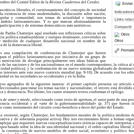
embro del Comité Editor de la
Revista Cuadernos del Cendes
.
Enviar 
mocráticos liberales, el cuestionamiento del concepto de sociedad
Indicadore
 la existencia de otras modernidades, la discusión sobre nación,
opular y comunidad, son temas de actualidad e importancia
Links rela
 ámbito latinoamericano. Y es que marcan afortunadamente la
participación y de sistemas democráticos más auténticos.
Compartir
 de Partha Chatterjee aquí reseñado son reflexiones críticas sobre
Otros
ncia política estadounidense y europea dominante, convertidos en
Otros
y medición de cualquier desarrollo nacional en nombre de la
a de la democracia liberal.
Permali
es una compilación de conferencias de Chatterjee que fueron
 para el público latinoamericano por iniciativa de un grupo de
 motivación de divulgar principalmente tres ideas básicas que
ón de las naciones y de los nacionalismos en el mundo contemporáneo; la crítica al 
ociedad política); y la conformación de un nuevo sistema globalizado de dominació
us intereses ante este nuevo contexto mundial (pp. 9-10). De acuerdo con los editor
nidad en las sociedades no occidentales y en la India.
yos agrupados de la siguiente manera: el primer capítulo presenta un artículo 
leccionados para tratar los temas nación y nacionalismo; el tercero está dividido e
ca y democracia. Por último, los cuatro restantes textos conforman el epílogo.
os de amor y miedo
, seleccionado como texto de apertura, el autor parte de una posi
ocracia occidental y al «arte de la gubernamentabilidad» (p. 37) que fueron i
mo como instrumento del circuito costo-beneficio a favor del poder del Estado.
sta erosionó, según Chatterjee, los fundamentos morales de la política moderna 
ipativa y de soberanía popular activa). Hoy nos encontramos frente a formas organ
ejas que requieren nuevas conceptualizaciones teóricas capaces de interpretar, en
ea basado sobre la idea de una identidad nacional y el orden capitalista liberal, l
a la construcción de nuevos modelos de orden social, económico y político fu