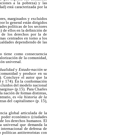
uciones a la pobreza) y las
dad) está caracterizada por la
obres, marginados y excluidos
or lo general están dirigidos
des políticas de los sectores
 de ellos en la definición de
a de los derechos por la de
mas centrados en torno a los
igualdades dependiendo de las
smo tiene como consecuencia
valorización de la comunidad,
ión universal.
idualidad
y
Estado-nación
se
de comunidad y produce
en su
1). Concluye el autor que la
14 y 174). En la conformación
xcluidos del modelo nacional
margina» (p.15).
Para Charles
la nación de formas distintas,
trario, es «
la
historia de la
erzas del capitalismo» (p. 15),
cia global articulada de la
de poder económico (ciudades
e de los derechos humanos. El
ía universal que demanda la
 internacional de defensa de
olíticas antiterroristas con