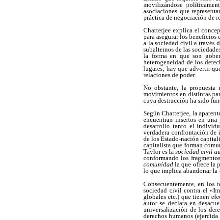
movilizándose políticamente
asociaciones
que representa
práctica de negociación de r
Chatterjee explica el concep
para asegurar los beneficios
a la sociedad civil a través
subalternos de las sociedade
la forma en que son gobern
heterogeneidad de los derec
lugares; hay que advertir qu
relaciones de poder.
No obstante, la propuesta 
movimientos en distintas par
cuya destrucción ha sido fund
Según Chatterjee, la aparent
encuentran insertos en una 
desarrollo tanto el indivi
verdadera confrontación de i
de los Estado-nación capital
capitalista que forman comu
Taylor es la
sociedad civil 
conformando los fragmento
comunidad
la que ofrece la 
lo que implica abandonar la
Consecuentemente, en los t
sociedad civil contra el «I
globales etc.) que tienen ef
autor se declara en desacu
universalización de los der
derechos humanos (ejercida 