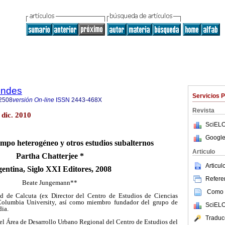
endes
Servicios 
2508
versión On-line
ISSN
2443-468X
Revista
dic. 2010
SciELO
Google
empo heterogéneo y otros estudios subalternos
Articulo
Partha Chatterjee
*
Articu
entina, Siglo XXI Editores, 2008
Referen
Beate Jungemann
**
Como c
ad de Calcuta (ex Director del Centro de Estudios de Ciencias
 Columbia University, así como miembro fundador del grupo de
SciELO
dia.
Traduc
el Área de Desarrollo Urbano Regional del Centro de Estudios del