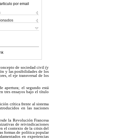
articulo por email
s
cionados
nk
concepto de sociedad civil (y
n y las posibilidades de los
es, el eje transversal de los
de apertura; el segundo está
n tres ensayos bajo el título
ción crítica frente al sistema
ntroducidos en las naciones
desde la Revolución Francesa
izativas de reivindicaciones
 el contexto de la crisis del
as formas de política popular
ndamentados en experiencias