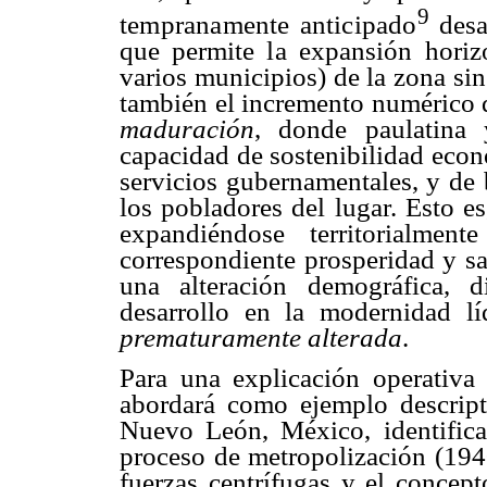
9
tempranamente anticipado
desa
que permite
la
expansión horiz
varios municipios) de la zona sin
también el incremento numérico d
maduración
, donde paulatina 
capacidad de sostenibilidad econ
servicios gubernamentales, y de 
los pobladores del lugar. Esto es
expandiéndose territorialme
correspondiente prosperidad y
sa
una alteración demográfica, 
desarrollo en la modernidad l
prematuramente alterada
.
Para una explicación operativa
abordará como ejemplo descript
Nuevo León, México, identific
proceso de metropolización (194
fuerzas centrífugas y el concept