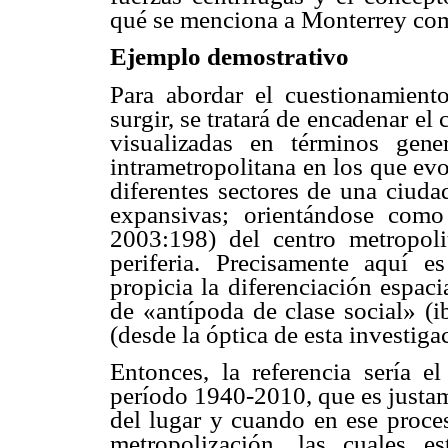
qué se menciona a Monterrey co
Ejemplo demostrativo
Para abordar el cuestionamient
surgir, se tratará de encadenar el
visualizadas en términos gene
intrametropolitana
en los que evo
diferentes sectores de una ciuda
expansivas; orientándose como
2003:198) del centro metropoli
periferia. Precisamente aquí 
propicia la diferenciación espaci
de «antípoda de clase social» (i
(desde la óptica de esta investiga
Entonces, la referencia sería e
período 1940-2010, que es justam
del lugar y cuando en ese proces
metropolización
, las cuales es