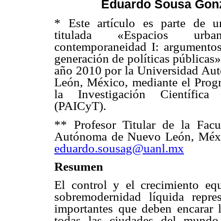
Eduardo Sousa Gonz
* Este artículo es parte de u
titulada «Espacios ur
contemporaneidad I: argumentos 
generación de políticas públicas»
año 2010 por la Universidad A
León, México, mediante el Pro
la Investigación Científica
(
PAICyT
).
** Profesor Titular de la Facu
Autónoma de Nuevo León, Méx
eduardo.sousag@uanl.mx
Resumen
El control y el crecimiento eq
sobremodernidad
líquida repre
importantes que deben encarar l
todas las ciudades del mundo. 