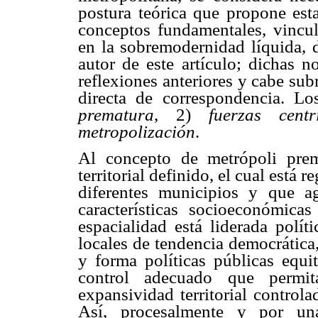
postura teórica que propone esta
conceptos fundamentales, vincul
en la
sobremodernidad
líquida, 
autor de este artículo; dichas n
reflexiones anteriores y cabe sub
directa de correspondencia. L
prematura
, 2)
fuerzas centr
metropolización
.
Al concepto de metrópoli prem
territorial definido, el cual está
diferentes municipios y que 
características socioeconómica
espacialidad está liderada polít
locales de tendencia democrática
y forma políticas públicas equi
control adecuado que permi
expansividad
territorial controla
Así, procesalmente y por una