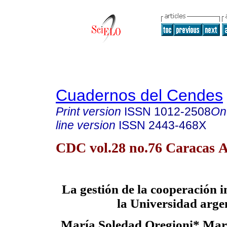
Cuadernos del Cendes
Print version
ISSN
1012-2508
On
line version
ISSN
2443-468X
CDC vol.28 no.76 Caracas A
La gestión de la cooperación i
la Universidad arge
María Soledad Oregioni
*
M
ar