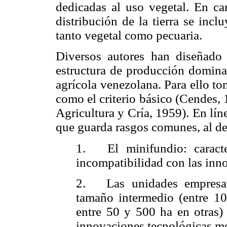
dedicadas al uso vegetal. En ca
distribución de la tierra se incl
tanto vegetal como pecuaria.
Diversos autores han diseñado t
estructura de producción dominan
agrícola venezolana. Para ello t
como el criterio básico (
Cendes
,
Agricultura y Cría, 1959). En lín
que guarda rasgos comunes, al def
1.
El minifundio:
carac
incompatibilidad con las inno
2.
Las unidades empresar
tamaño intermedio (entre 10
entre 50 y 500 ha en otras) 
innovaciones tecnológicas m