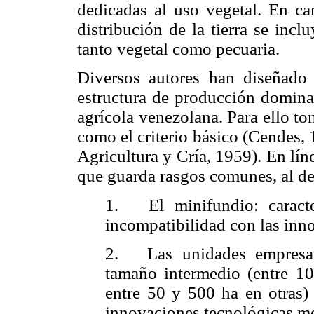
dedicadas al uso vegetal. En ca
distribución de la tierra se incl
tanto vegetal como pecuaria.
Diversos autores han diseñado t
estructura de producción dominan
agrícola venezolana. Para ello t
como el criterio básico (
Cendes
,
Agricultura y Cría, 1959). En lín
que guarda rasgos comunes, al def
1.
El minifundio:
carac
incompatibilidad con las inno
2.
Las unidades empresar
tamaño intermedio (entre 10
entre 50 y 500 ha en otras) 
innovaciones tecnológicas m