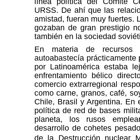
línea política del Comité C
URSS. De ahí que las relacio
amistad, fueran muy fuertes. 
gozaban de gran prestigio no
también en la sociedad soviét
En materia de recursos n
autoabastecía prácticamente 
por Latinoamérica estaba lej
enfrentamiento bélico direct
comercio
extrarregional
respo
como carne, granos, café, so
Chile, Brasil y Argentina. En e
política de red de bases mili
planeta, los rusos emple
desarrollo de cohetes pesado
de la Destrucción nuclear