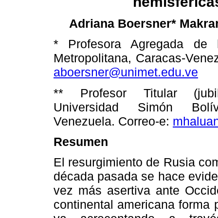
hemisférica
Makra
Adriana Boersner*
* Profesora Agregada de l
Metropolitana, Caracas
-Vene
aboersner@unimet.edu.ve
**
Profesor Titular (ju
Universidad Simón Bolí
Venezuela
.
Correo-e:
mhalua
Resumen
El resurgimiento de Rusia co
década pasada se hace eviden
vez más asertiva ante Occide
continental americana forma p