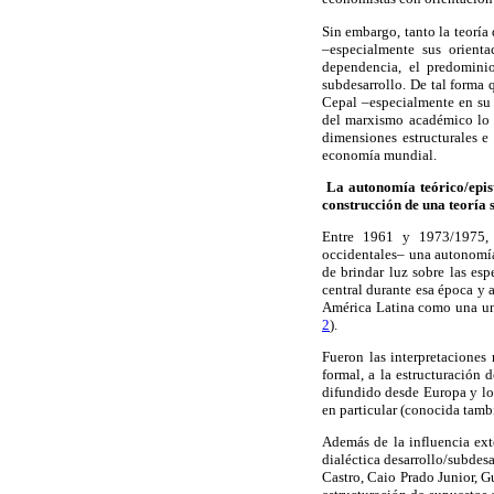
Sin embargo, tanto la teorí
–especialmente sus orienta
dependencia, el predominio
subdesarrollo. De tal forma q
Cepal –especialmente en su 
del marxismo académico lo q
dimensiones estructurales e
economía mundial.
La autonomía teórico/episte
construcción de una teoría s
Entre 1961 y 1973/1975, la
occidentales– una autonomía 
de brindar luz sobre las esp
central durante esa época y 
América Latina como una uni
2
).
Fueron las interpretaciones
formal, a la estructuración d
difundido desde Europa y los
en particular (conocida tamb
Además de la influencia ext
dialéctica desarrollo/subdesa
Castro, Caio Prado Junior, G