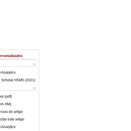
ersonalizados
 Analytics
 Scholar H5M5 (
2021
)
ol (pdf)
 em XML
cias do artigo
itar este artigo
 Analytics