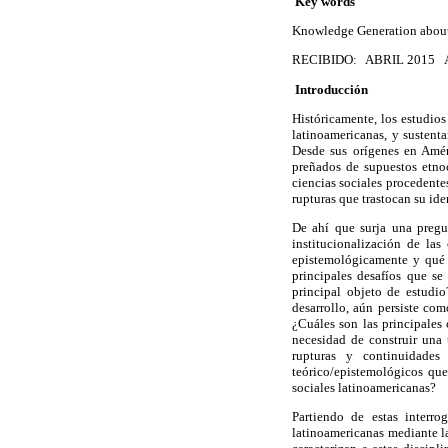
Key words
Knowledge Generation about
RECIBIDO: ABRIL 2015
Introducción
Históricamente, los estudios
latinoamericanas, y sustenta
Desde sus orígenes en Améri
preñados de supuestos etnocé
ciencias sociales procedente
rupturas que trastocan su ide
De ahí que surja una pregu
institucionalización de la
epistemológicamente y qué 
principales desafíos que se
principal objeto de estudi
desarrollo, aún persiste co
¿Cuáles son las principales 
necesidad de construir una 
rupturas y continuidades 
teórico/epistemológicos qu
sociales latinoamericanas?
Partiendo de estas interro
latinoamericanas mediante la