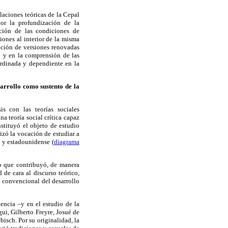
aciones teóricas de la Cepal
por la profundización de la
ación de las condiciones de
ciones al interior de la misma
ición de versiones renovadas
o y en la comprensión de las
ordinada y dependiente en la
sarrollo como sustento de la
is con las teorías sociales
a teoría social crítica capaz
nstituyó el objeto de estudio
izó la vocación de estudiar a
 y estadounidense (
diagrama
lo que contribuyó, de manera
d de cara al discurso teórico,
a convencional del desarrollo
encia –y en el estudio de la
gui, Gilberto Freyre, Josué de
isch. Por su originalidad, la