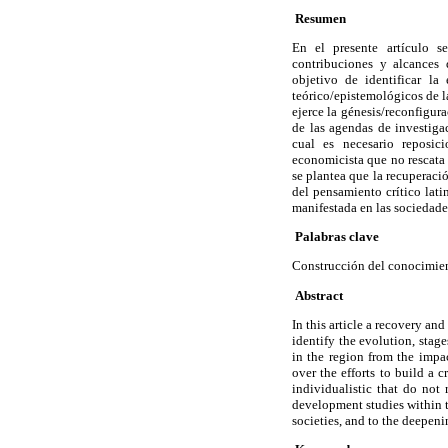
Resumen
En el presente artículo se
contribuciones y alcances 
objetivo de identificar la 
teórico/epistemológicos de la
ejerce la génesis/reconfigura
de las agendas de investigac
cual es necesario reposic
economicista que no rescata 
se plantea que la recuperació
del pensamiento crítico lati
manifestada en las sociedade
Palabras clave
Construcción del conocimient
Abstract
In this article a recovery a
identify the evolution, stage
in the region from the impa
over the efforts to build a 
individualistic that do not 
development studies within t
societies, and to the deepen