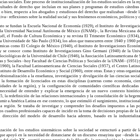
ncias sociales. Este proceso de institucionalización de los estudios sociales en la 
acultades de derecho que incluían en sus planes y programas de estudios cátedras 
 o bien, respecto a los abogados y estudiosos del derecho que realizaban –desde las
tiva– reflexiones sobre la realidad social y sus fenómenos económicos, políticos y c
ato se fundan la Escuela Nacional de Economía (1929), el Instituto de Investigac
 la Universidad Nacional Autónoma de México (UNAM)–, la Revista Mexicana de
uél, el Fondo de Cultura Económica y su revista El Trimestre Económico (1934), 
a Universidade de São Paulo (1934), los años que transcurren entre 1940 y 1960 pr
émicas como El Colegio de México (1940), el Instituto de Investigaciones Econó
y se conoce como Instituto de Investigaciones Gino Germani (1940) de la Univ
 Sociológicas de la Universidad de Chile (1946), la Asociación Latinoamericana de 
cas y Sociales –hoy Facultad de Ciencias Políticas y Sociales de la UNAM– (1951) 
1960), la Facultad Latinoamericana de Ciencias Sociales (1957), el Centro Lati
nstituto de Desarrollo Económico y Social (1960), entre otras. Estas y otras organi
ofesionalización a la enseñanza, investigación y divulgación de las ciencias social
 la formación de licenciados en estas disciplinas (carreras como economía, cien
idades de la región), y la configuración de comunidades científicas dedicadas 
 necesidad de entender y explicar la emergencia de un nuevo contexto histórico
 la redefinición de las relaciones internacionales y la consolidación de la hege
umir a América Latina en ese contexto, lo que estimuló el surgimiento, instituciona
 la región. Se trataba de investigar y comprender los desafíos impuestos a las po
os cuadros profesionales capaces de incidir en la toma de decisiones propias de la 
dirección del modelo de desarrollo hacia adentro, basado en la industrializa
ización de los estudios sistemáticos sobre la sociedad se estructuró a partir de
que apoyó en la necesidad de distanciarse de un discurso ensayista que –desde la
as del siglo XX– asumió rasgos propios de la filosofía, la especulación y la jurisprud