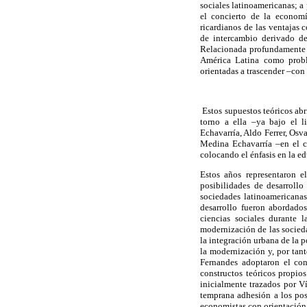
sociales latinoamericanas; a 
el concierto de la economí
ricardianos de las ventajas 
de intercambio derivado de
Relacionada profundamente c
América Latina como proble
orientadas a trascender –con 
Estos supuestos teóricos abr
torno a ella –ya bajo el l
Echavarría, Aldo Ferrer, Osv
Medina Echavarría –en el co
colocando el énfasis en la e
Estos años representaron e
posibilidades de desarrollo
sociedades latinoamericanas
desarrollo fueron abordados
ciencias sociales durante 
modernización de las sociedad
la integración urbana de la 
la modernización y, por tant
Fernandes adoptaron el con
constructos teóricos propio
inicialmente trazados por V
temprana adhesión a los pos
economistas con orientación