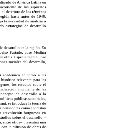
bordinado de América Latina en
acorriente de los supuestos
 el deterioro de los términos
región hasta antes de 1940.
o la necesidad de analizar a
o estrategias de desarrollo
e desarrollo en la región. En
 Celso Furtado, José Medina
re otros. Especialmente, José
nes sociales del desarrollo,
or académico en torno a las
histórico relevante para las
genes, los estudios sobre el
nalización incipiente de las
concepto de desarrollo a la
olíticas públicas sectoriales,
ni, se introduce la teoría de
ien pensadores como Florestan
la «revolución burguesa» en
tudios sobre el desarrollo –
, entre otros– presentan una
 con la difusión de obras de