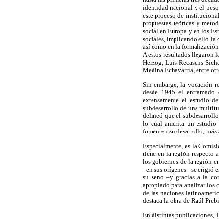
identidad nacional y el peso
este proceso de instituciona
propuestas teóricas y metod
social en Europa y en los Es
sociales, implicando ello la 
así como en la formalización 
A estos resultados llegaron 
Herzog, Luis Recasens Siches
Medina Echavarría, entre otr
Sin embargo, la vocación re
desde 1945 el entramado d
extensamente el estudio de 
subdesarrollo de una multitu
delineó que el subdesarrollo
lo cual amerita un estudio 
fomenten su desarrollo; más 
Especialmente, es la Comis
tiene en la región respecto 
los gobiernos de la región en
–en sus orígenes– se erigió 
su seno –y gracias a la co
apropiado para analizar los 
de las naciones latinoameri
destaca la obra de Raúl Prebi
En distintas publicaciones, 