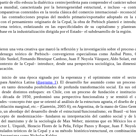
partir de ello esboza la dialéctica centro/periferia para comprender el carácter su
a mundial, caracterizada por la heterogeneidad estructural, e incluso –a contr
comparativas contenidos en la teoría clásica del comercio internacional– reconoció
 las contradicciones propias del modelo primario/exportador adoptado en la 
on el pensamiento originario de la Cepal, la obra de Prebisch planteó e introduj
ma teórico, enfatizando en las especificidades de su capitalismo y planteand
base en la industrialización dirigida por el Estado– el subdesarrollo de la región.
ieron una veta creativa que marcó la reflexión y la investigación sobre el proceso d
iderazgo teórico de Prebisch– convergieron especialistas como Aníbal Pinto,
aldo Sunkel, Fernando Henrique Cardoso, Juan F. Noyola Vázquez, Aldo Solari, ent
ntexto de la Cepal– introduce, desde una perspectiva sociológica, las dimensio
ducación.
l inicio de una época signada por la esperanza y el optimismo entre el sect
 para América Latina (
diagrama 1
). El desarrollo fue asumido como un proceso 
 en tanto denotaba posibilidades de profunda transformación social. En sus orí
 desde distintos enfoques: en Chile, con un proceso de fundación e institucio
la década de 1950, predominó una perspectiva funcionalista y se remitió el 
es –concepto éste que se orientó al análisis de la estructura agraria, el diseño de p
población marginal, etc.– (Garretón, 2005:6); en Argentina, de la mano de Gino Germa
o, un abordaje del desarrollo desde el estructural/funcionalismo; en Brasil –si b
cepto de modernización– fundaron su interpretación del cambio social y de 
s del marxismo y de la sociología de Max Weber; mientras que en México los es
íctor L. Urquidi, Horacio Flores de la Peña, Felipe Pazos y Roque, Juan F. Noyola
tulados teóricos de la Cepal y a su método histórico/estructural, en combinación
 keynesiana como Nicholas Kaldor.