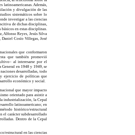
des latinoamericanas. Además,
milación y divulgación de las
tudios sistemáticos sobre lo
nde investigar a las ciencias
scitiva de dichas disciplinas,
 básicos en estas disciplinas.
z, Alfonso Reyes, Jesús Silva
, Daniel Cosío Villegas, José
ernacionales que conformaron
 esta que también promovió
ltivo– al interesarse por el
ea General en 1948 y 1949, se
 naciones desarrolladas, todo
y ejercicio de políticas que
sarrollo económico y social.
rnacional que mayor impacto
ismo orientado para asistir a
la industrialización, la Cepal
esarrollo latinoamericano; en
étodo histórico/estructural
n el carácter subdesarrollado
rolladas. Dentro de la Cepal
o/estructural en las ciencias