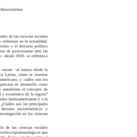
Ethnocentrism
umbo de las ciencias sociales
s enfrentan en la actualidad.
orías y el discurso político
apaz de posicionarse ante las
lo –desde 1950– se enfrenta a
ue asume –al menos desde la
ca Latina, cómo se insertan
americano, y cuáles son los
l proceso de desarrollo como
e transforma el concepto de
al y económico de la región?
iales latinoamericanas y a la
 ¿Cuáles son las principales
factores sociohistóricos y
vestigación en las ciencias
ón de las ciencias sociales
s teórico/epistemológicos que