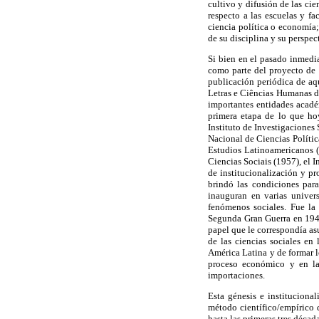
cultivo y difusión de las cie
respecto a las escuelas y f
ciencia política o economía;
de su disciplina y su perspec
Si bien en el pasado inmedi
como parte del proyecto de
publicación periódica de aq
Letras e Ciências Humanas d
importantes entidades acad
primera etapa de lo que ho
Instituto de Investigaciones
Nacional de Ciencias Políti
Estudios Latinoamericanos (
Ciencias Sociais (1957), el I
de institucionalización y pr
brindó las condiciones para
inauguran en varias univers
fenómenos sociales. Fue la
Segunda Gran Guerra en 1945,
papel que le correspondía as
de las ciencias sociales en
América Latina y de formar l
proceso económico y en la 
importaciones.
Esta génesis e institucional
método científico/empírico 
hasta las primeras tres décad