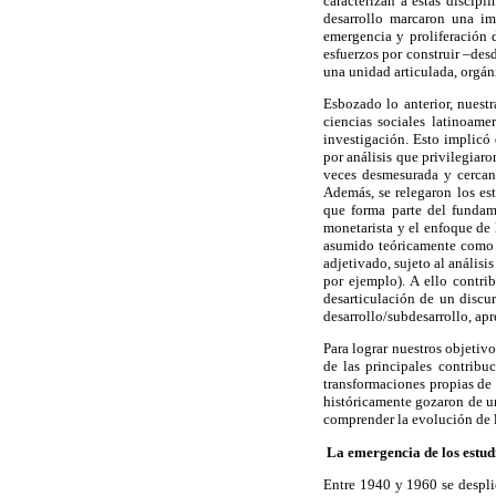
caracterizan a estas discipl
desarrollo marcaron una im
emergencia y proliferación d
esfuerzos por construir –des
una unidad articulada, orgán
Esbozado lo anterior, nuestr
ciencias sociales latinoame
investigación. Esto implicó 
por análisis que privilegiaro
veces desmesurada y cercana
Además, se relegaron los es
que forma parte del fundame
monetarista y el enfoque de 
asumido teóricamente como u
adjetivado, sujeto al análisi
por ejemplo). A ello contri
desarticulación de un discur
desarrollo/subdesarrollo, ap
Para lograr nuestros objetivo
de las principales contribu
transformaciones propias de 
históricamente gozaron de un
comprender la evolución de lo
La emergencia de los estudio
Entre 1940 y 1960 se despli