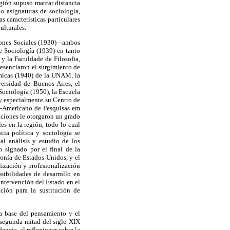
región supuso marcar distancia
o asignaturas de sociología,
 características particulares
ulturales.
iones Sociales (1930) –ambos
 Sociología (1939) en tanto
y la Faculdade de Filosofia,
esenciaron el surgimiento de
micas (1940) de la UNAM, la
ersidad de Buenos Aires, el
Sociología (1950), la Escuela
y especialmente su Centro de
no-Americano de Pesquisas em
zaciones le otorgaron un grado
es en la región, todo lo cual
cia política y sociología se
al análisis y estudio de los
 signado por el final de la
monía de Estados Unidos, y el
lización y profesionalización
sibilidades de desarrollo en
intervención del Estado en el
ción para la sustitución de
 la base del pensamiento y el
 segunda mitad del siglo XIX
encia, al reflexionar sobre la