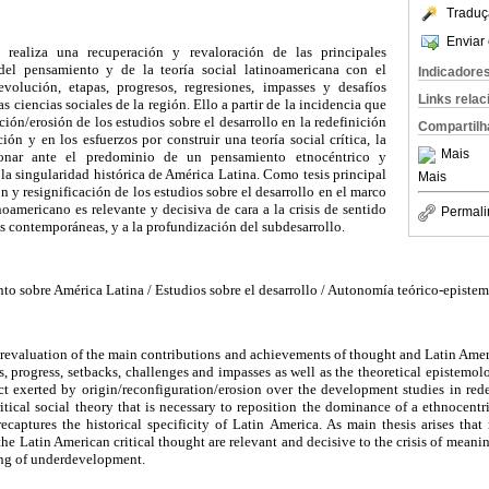
Traduç
Enviar 
 realiza una recuperación y revaloración de las principales
del pensamiento y de la teoría social latinoamericana con el
Indicadore
evolución, etapas, progresos, regresiones, impasses y desafíos
Links rela
s ciencias sociales de la región. Ello a partir de la incidencia que
ción/erosión de los estudios sobre el desarrollo en la redefinición
Compartilh
ión y en los esfuerzos por construir una teoría social crítica, la
Mais
ionar ante el predominio de un pensamiento etnocéntrico y
la singularidad histórica de América Latina. Como tesis principal
Mais
n y resignificación de los estudios sobre el desarrollo en el marco
noamericano es relevante y decisiva de cara a la crisis de sentido
Permali
s contemporáneas, y a la profundización del subdesarrollo.
o sobre América Latina / Estudios sobre el desarrollo / Autonomía teórico-episte
nd revaluation of the main contributions and achievements of thought and Latin Ameri
s, progress, setbacks, challenges and impasses as well as the theoretical epistemol
ct exerted by origin/reconfiguration/erosion over the development studies in red
critical social theory that is necessary to reposition the dominance of a ethnocent
recaptures the historical specificity of Latin America. As main thesis arises that
he Latin American critical thought are relevant and decisive to the crisis of mean
ing of underdevelopment.