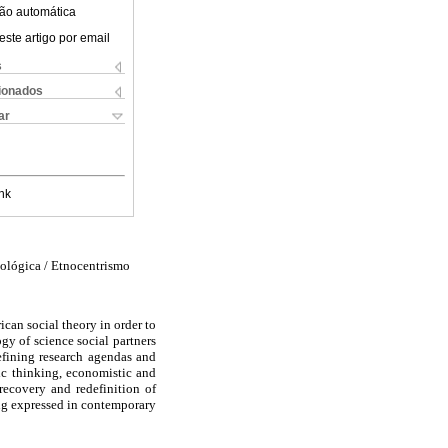
ão automática
este artigo por email
s
cionados
ar
nk
mológica / Etnocentrismo
can social theory in order to
ogy of science social partners
efining research agendas and
ric thinking, economistic and
 recovery and redefinition of
ing expressed in contemporary