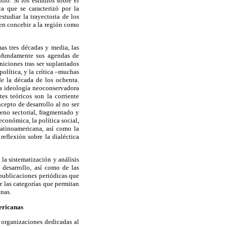
llo. Si los estudios sobre el
a que se caracterizó por la
studiar la trayectoria de los
 en concebir a la región como
mas tres décadas y media, las
profundamente sus agendas de
niciones tras ser suplantados
política, y la crítica –muchas
de la década de los ochenta.
la ideología neoconservadora
es teóricos son la corriente
cepto de desarrollo al no ser
eno sectorial, fragmentado y
económica, la política social,
latinoamericana, así como la
reflexión sobre la dialéctica
 la sistematización y análisis
 desarrollo, así como de las
 publicaciones periódicas que
r las categorías que permitan
anas.
mericanas
 organizaciones dedicadas al