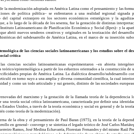
a de la modernización adoptada en América Latina como el pensamiento y las formul
ciones de política pública– se enfrentaron a una realidad regional signada 
 del capital extranjero en los sectores económicos estratégicos y la agudiz
ue, a lo largo de la década de los sesenta, fue la gestación de distintas interpreta
Instituto Latinoamericano de Planificación Económica y Social (Ilpes)– y la apar
ue abrió nuevos senderos creativos y originales en la teorización del desarroll
 históricas del subdesarrollo de América Latina, en el marco de su inserción sub
mológica de las ciencias sociales latinoamericanas y los estudios sobre el de
ocial crítica
s ciencias sociales latinoamericanas experimentaron –en abierta intergénes
teórico/epistemológica a partir de los esfuerzos orientados a la construcción de un
ecificidades propias de América Latina. La dialéctica desarrollo/subdesarrollo co
articuló en torno suyo a una amplia y diversa comunidad científica, la cual interior
dad y como un todo articulado y sui generis, distinto de las sociedades europeas
 renovadas del marxismo y la gestación de la llamada teoría de la dependencia 
e una teoría social crítica latinoamericana, caracterizada por definir una identida
 Estados Unidos, a través de la teoría económica y social en general y de la teorí
ién como teoría de la modernización).
erna de la obra y el pensamiento de Paul Baran (1975), en la teoría de la depend
rrollo en general– converge y se sintetiza el legado teórico de José Carlos Mariáte
uerreiro Ramos, José Medina Echavarría, Florestan Fernandes y del mismo Raúl Preb