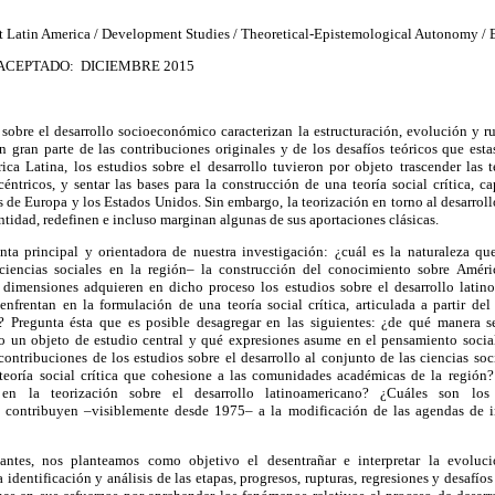
 Latin America / Development Studies / Theoretical-Epistemological Autonomy / 
ACEPTADO:
DICIEMBRE 2015
 sobre el desarrollo socioeconómico caracterizan la estructuración, evolución y r
n gran parte de las contribuciones originales y de los desafíos teóricos que esta
ca Latina, los estudios sobre el desarrollo tuvieron por objeto trascender las te
ntricos, y sentar las bases para la construcción de una teoría social crítica, c
s de Europa y los Estados Unidos. Sin embargo, la teorización en torno al desarrol
ntidad, redefinen e incluso marginan algunas de sus aportaciones clásicas.
nta principal y orientadora de nuestra investigación: ¿cuál es la naturaleza q
s ciencias sociales en la región– la construcción del conocimiento sobre Améri
dimensiones adquieren en dicho proceso los estudios sobre el desarrollo latino
 enfrentan en la formulación de una teoría social crítica, articulada a partir de
o? Pregunta ésta que es posible desagregar en las siguientes: ¿de qué manera s
mo un objeto de estudio central y qué expresiones asume en el pensamiento soci
contribuciones de los estudios sobre el desarrollo al conjunto de las ciencias soc
teoría social crítica que cohesione a las comunidades académicas de la región?
en la teorización sobre el desarrollo latinoamericano? ¿Cuáles son los 
e contribuyen –visiblemente desde 1975– a la modificación de las agendas de in
gantes, nos planteamos como objetivo el desentrañar e interpretar la evoluci
 identificación y análisis de las etapas, progresos, rupturas, regresiones y desafío