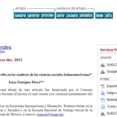
endes
Serviços P
68X
Journal
cas dez. 2015
SciELO
Google
rollo en los senderos de las ciencias sociales latinoamericanas*
Artigo
Isaac Enríquez Pérez**
Espanh
stá detrás de este artículo fue financiada por el Consejo
Artigo
Sociales (Clacso), el cual cuenta con versiones preliminares del
Referên
r en Economía Internacional y Desarrollo. Profesor titular en la
Como c
cas y Sociales y en la Escuela Nacional de Trabajo Social de la
SciELO
oma de México. Correo-e:
isaacep@unam.mx