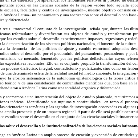
inas en sus esfuerzos por aprehender los fenómenos relativos al proceso de desarro
portante época en las ciencias sociales de la región –sobre todo aquella époc
e escuelas, facultades y centros de investigación–, nuestro objetivo consiste en e
de América Latina– un pensamiento y una teorización sobre el desarrollo con base
ica y diferenciada.
a tesis –transversal al conjunto de la investigación– señala que, durante las últi
ricanas reformularon y diversificaron sus objetos de estudio y transformaron 
que los estudios sobre el desarrollo experimentaran impasses, regresiones y redefi
n la democratización de los sistemas políticos nacionales, el fomento de la cultura 
 a la denuncia– de las políticas de ajuste y cambio estructural adoptadas des
tudios sobre el desarrollo por el predominio del pensamiento posmoderno y por 
ntalismo de mercado, fomentado por las políticas deflacionarias cuyos referent
las expectativas racionales. Ello en su conjunto propició la transformación del con
n proceso dialéctico, integral, contradictorio y polarizante, sino como un fenóm
s de una determinada esfera de la realidad social (el medio ambiente, la integración 
buyó la erosión sistemática de la autonomía epistemológica de la teoría crítica 
so teórico y de una constelación de comunidades científicas que, con base en la 
rehendieron a América Latina como una totalidad orgánica y diferenciada.
s y acercarnos a una interpretación del objeto de estudio planteado, recurriremos a
ciones teóricas –identificando sus rupturas y continuidades– en torno al proceso
las orientaciones temáticas y las agendas de investigación observadas en algunas
a amplia presencia y de un impacto regional. A partir de ello será posible construi
s estudios sobre el desarrollo en el conjunto de las ciencias sociales latinoameric
s sobre el desarrollo y la institucionalización de las ciencias sociales latinoa
ega en América Latina un amplio proceso de creación y expansión de entidades y