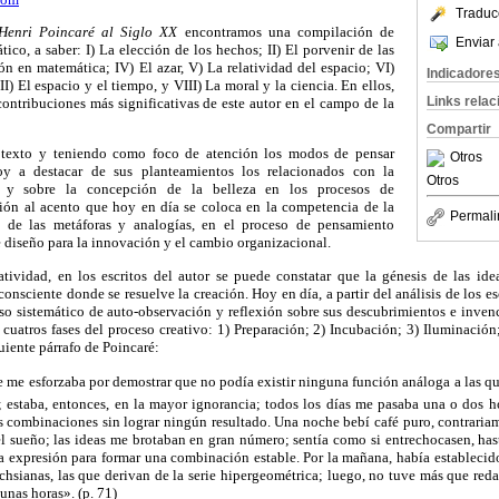
Traduc
 Henri
Poincaré
al Siglo XX
encontramos una compilación de
Enviar 
ico, a saber: I) La elección de los hechos; II) El porvenir de las
ón en matemática; IV) El azar, V) La relatividad del espacio; VI)
Indicadore
I) El espacio y el tiempo, y VIII) La moral y la ciencia. En ellos,
Links rela
contribuciones más significativas de este autor en el campo de la
Compartir
el texto y teniendo como foco de atención los modos de pensar
Otros
voy a destacar de sus planteamientos los relacionados con la
Otros
 y sobre la concepción de la belleza en los procesos de
ción al acento que hoy en día se coloca en la competencia de la
Permali
a de las metáforas y analogías, en el proceso de pensamiento
 diseño para la innovación y el cambio organizacional.
atividad, en los escritos del autor se puede constatar que la génesis de las ide
onsciente donde se resuelve la creación. Hoy en día, a partir del análisis de los e
eso sistemático de auto-observación y reflexión sobre sus descubrimientos e inven
 cuatros fases del proceso creativo: 1) Preparación; 2) Incubación; 3) Iluminación;
guiente párrafo de
Poincaré
:
ue me esforzaba por demostrar que no podía existir ninguna función análoga a las q
; estaba, entonces, en la mayor ignorancia; todos los días me pasaba una o dos ho
combinaciones sin lograr ningún resultado. Una noche bebí café puro, contraria
el sueño; las ideas me brotaban en gran número; sentía como si entrechocasen, hast
a expresión para formar una combinación estable. Por la mañana, había establecido
chsianas
, las que derivan de la serie
hipergeométrica
; luego, no tuve más que redac
unas horas». (p. 71)