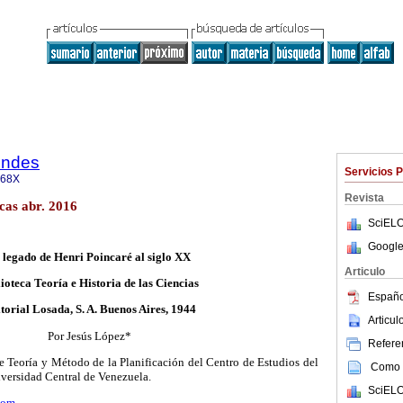
endes
Servicios 
468X
Revista
cas abr. 2016
SciELO
Google
 legado de Henri
Poincaré
al siglo XX
Articulo
ioteca Teoría e Historia de las Ciencias
Españo
torial Losada, S. A. Buenos Aires, 1944
Articu
Por
J
esús
L
ópez
*
Referen
de Teoría y Método de la Planificación del Centro de Estudios del
Como c
niversidad Central de Venezuela.
SciELO
com