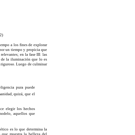
2)
iempo a los fines de explorar
 por un tiempo y propicia que
levantes; en la fase III: las
de la iluminación que lo es
co riguroso. Luego de culminar
eligencia pura puede
manidad, quizá, que el
ce elegir los hechos
modelo, aquellos que
tético es lo que determina la
 que muestra la belleza del