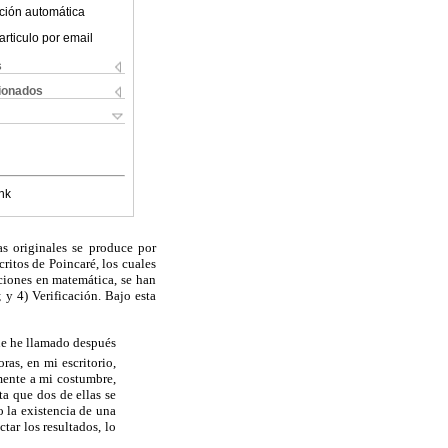
ción automática
articulo por email
s
cionados
nk
as originales se produce por
scritos de
Poincaré
, los cuales
ciones en matemática, se han
 y 4) Verificación. Bajo esta
ue he llamado después
ras, en mi escritorio,
mente a mi costumbre,
a que dos de ellas se
 la existencia de una
tar los resultados, lo