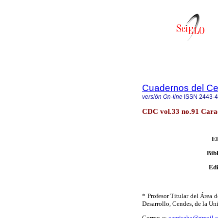
Cuadernos del C
versión On-line
ISSN
2443-
CDC vol.33 no.91 Cara
El
Bibl
Edi
* Profesor Titular del Área 
Desarrollo,
Cendes
, de la U
Correo-e:
camiseba@gmail.