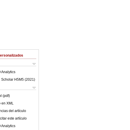
Personalizados
 Analytics
 Scholar H5M5 (
2021
)
l (pdf)
lo en XML
cias del artículo
itar este artículo
 Analytics