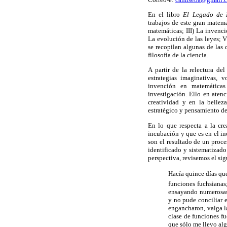
En el libro
El Legado de
trabajos de este gran matemát
matemáticas; III) La invenci
La evolución de las leyes; VI
se recopilan algunas de las 
filosofía de la ciencia.
A partir de la relectura d
estrategias imaginativas, 
invención en matemáticas
investigación. Ello en aten
creatividad y en la bellez
estratégico y pensamiento de
En lo que respecta a la cre
incubación y que es en el inc
son el resultado de un proc
identificado y sistematizado
perspectiva, revisemos el si
Hacía quince días q
funciones
fuchsianas
ensayando numerosas 
y no pude conciliar 
engancharon, valga l
clase de funciones
fu
que sólo me llevo alg