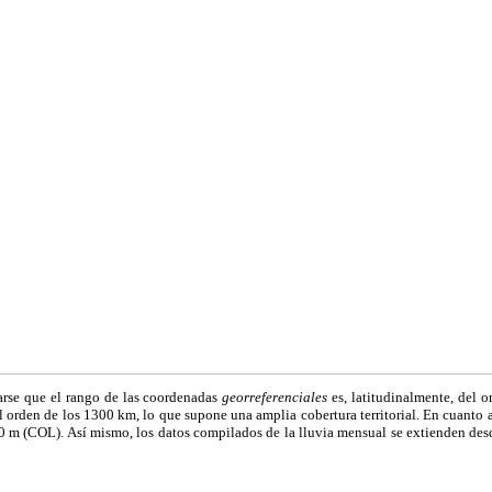
arse que el rango de las coordenadas
georreferenciales
es, latitudinalmente, del 
 orden de los 1300 km, lo que supone una amplia cobertura territorial. En cuanto a 
90 m (COL). Así mismo, los datos compilados de la lluvia mensual se extienden d