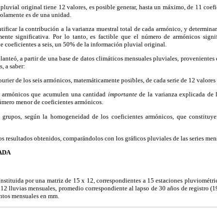
 pluvial original tiene 12 valores, es posible generar, hasta un máximo, de 11 coefi
solamente es de una unidad.
tificar la contribución a la varianza muestral total de cada armónico, y determin
mente significativa. Por lo tanto, es factible que el número de armónicos signi
 coeficientes a seis, un 50% de la información pluvial original.
 planteó, a partir de una base de datos climáticos mensuales pluviales, proveniente
, a saber:
ourier de los seis armónicos, matemáticamente posibles, de cada serie de 12 valores 
de armónicos que acumulen una cantidad
importante
de la varianza explicada de l
mero menor de coeficientes armónicos.
 grupos, según la homogeneidad de los coeficientes armónicos, que constituye
os resultados obtenidos, comparándolos con los gráficos pluviales de las series men
ADA
nstituida por una matriz de 15 x 12, correspondientes a 15 estaciones pluviométrica
s 12 lluvias mensuales, promedio correspondiente al lapso de 30 años de registro (
ontos mensuales en mm.