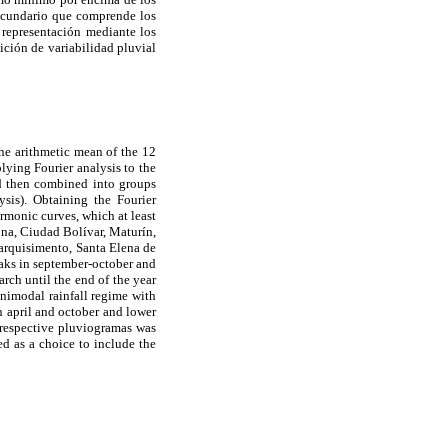
ecundario que comprende los
 representación mediante los
ición de variabilidad pluvial
the arithmetic mean of the 12
lying Fourier analysis to the
and then combined into groups
sis). Obtaining the Fourier
armonic curves, which at least
ona, Ciudad Bolívar, Maturín,
Barquisimento, Santa Elena de
aks in september-october and
ch until the end of the year
nimodal rainfall regime with
 april and october and lower
 respective pluviogramas was
ed as a choice to include the