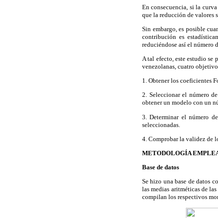
En consecuencia, si la curva
que la reducción de valores 
Sin embargo, es posible cuan
contribución es estadística
reduciéndose así el número de
A tal efecto, este estudio se
venezolanas, cuatro objetivos
1. Obtener los coeficientes F
2. Seleccionar el número 
obtener un modelo con un nú
3. Determinar el número de
seleccionadas.
4. Comprobar la validez de l
METODOLOGÍA EMPLE
Base de datos
Se hizo una base de datos co
las medias aritméticas de la
compilan los respectivos m