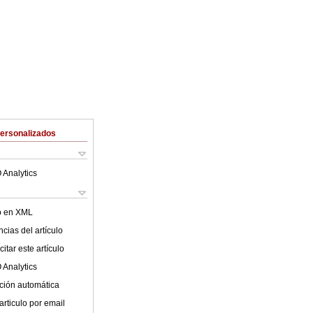
Personalizados
 Analytics
lo en XML
cias del artículo
itar este artículo
 Analytics
ción automática
articulo por email