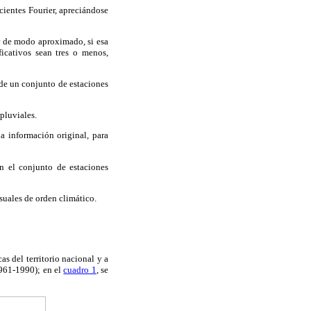
cientes Fourier, apreciándose
ar de modo aproximado, si esa
ficativos sean tres o menos,
s de un conjunto de estaciones
pluviales.
a información original, para
n el conjunto de estaciones
suales de orden climático.
s del territorio nacional y a
1961-1990); en el
cuadro 1
, se