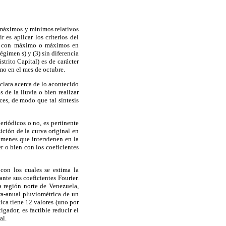
s máximos y mínimos relativos
 es aplicar los criterios del
 (1) con máximo o máximos en
gimen s) y (3) sin diferencia
strito Capital) es de carácter
o en el mes de octubre.
clara acerca de lo acontecido
s de la lluvia o bien realizar
es, de modo que tal síntesis
periódicos o no, es pertinente
ción de la curva original en
ímenes que intervienen en la
 o bien con los coeficientes
con los cuales se estima la
nte sus coeficientes Fourier.
 región norte de Venezuela,
ra-anual pluviométrica de un
ica tiene 12 valores (uno por
gador, es factible reducir el
al.