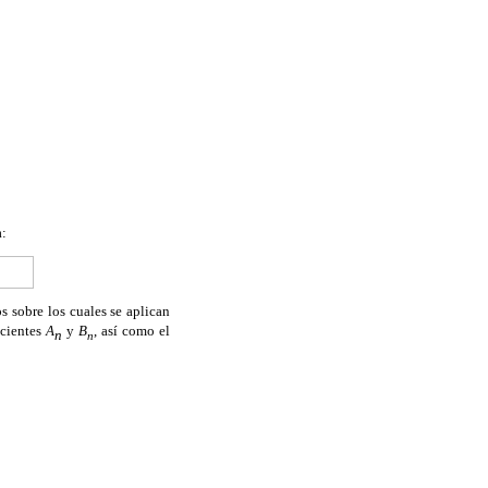
a:
os sobre los cuales se aplican
icientes
A
y
B
, así como el
n
n