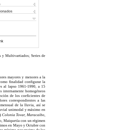
s
cionados
nk
 y Multivartiados; Series de
alores mayores y menores a la
como finalidad configurar la
tes al lapso 1961-1990, a 15
ntos internamente homogéneos
nción de los coeficientes de
lores correspondientes a las
mensual de la lluvia, así se
luvial unimodal y máximo en
3)
Colonia Tovar, Maracaibo,
o, Maiquetía con un régimen
imos en Mayo y Octubre con
mo mínimo por encima de los