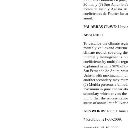
30 mm y (7)
San Antonio d
meses de Julio y Agosto. Al
coeficientes de Fourier fue 
anual.
PALABRAS CLAVE
: Lluvi
A
BSTRACT
To describe the climate regi
monthly values and extreme r
climate record, covering the
internally homogeneous but
coefficients by multiple regr
explained in more 90% of the
San Fernando de Apure, which
Uairén, with maximum in jun
another secondary maximum i
(5) Merida presents a bimod
maximum in june and far abo
secondary which covers the 
found that the representatio
status of annual rainfall varia
KEYWORDS
: Rain, Climat
* Recibido: 21-03-2009.
Aceptado: 15-10-2009.