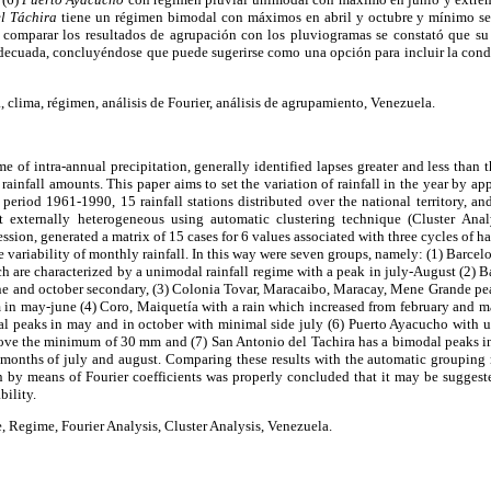
el Táchira
tiene un régimen bimodal con máximos en abril y octubre y mínimo s
 comparar los resultados de agrupación con los pluviogramas se constató que su
adecuada, concluyéndose que puede sugerirse como una opción para incluir la cond
a, clima, régimen, análisis de Fourier, análisis de agrupamiento, Venezuela.
me of intra-annual precipitation, generally identified lapses greater and less than 
ainfall amounts. This paper aims to set the variation of rainfall in the year by app
 period 1961-1990, 15 rainfall stations distributed over the national territory, 
 externally heterogeneous using automatic clustering technique (Cluster Analy
ession, generated a matrix of 15 cases for 6 values associated with three cycles of h
 variability of monthly rainfall. In this way were seven groups, namely: (1) Barcel
 are characterized by a unimodal rainfall regime with a peak in july-August (2) 
e and october secondary, (3) Colonia Tovar, Maracaibo, Maracay, Mene Grande pe
n may-june (4) Coro, Maiquetía with a rain which increased from february and mar
al peaks in may and in october with minimal side july (6) Puerto Ayacucho with u
ve the minimum of 30 mm and (7) San Antonio del Tachira has a bimodal peaks in
months of july and august. Comparing these results with the automatic grouping
n by means of Fourier coefficients was properly concluded that it may be suggest
bility.
e, Regime, Fourier Analysis, Cluster Analysis, Venezuela.