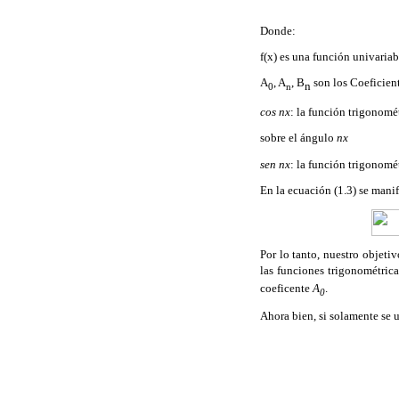
Donde:
f(x) es una función univariab
A
, A
, B
son los Coeficien
n
0
n
cos nx
: la función trigonomé
sobre el ángulo
nx
sen nx
: la función trigonomé
En la ecuación (1.3) se manif
Por lo tanto, nuestro objeti
las funciones trigonométrica
coeficente
A
.
0
Ahora bien, si solamente se 