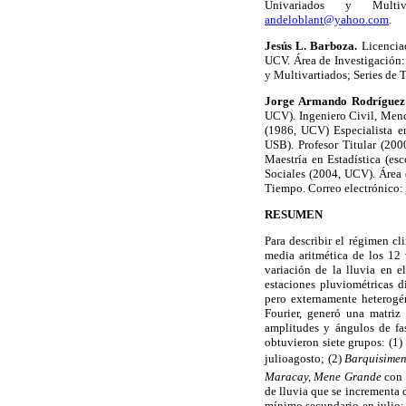
Univariados y Multiv
andeloblant@yahoo.com
.
Jesús L. Barboza.
Licenciad
UCV. Área de Investigación:
y Multivartiados; Series de 
Jorge Armando Rodrígue
UCV). Ingeniero Civil, Menc
(1986, UCV) Especialista en
USB). Profesor Titular (20
Maestría en Estadística (es
Sociales (2004, UCV). Área 
Tiempo. Correo electrónico:
RESUMEN
Para describir el régimen cl
media aritmética de los 12 
variación de la lluvia en e
estaciones pluviométricas d
pero externamente heterogé
Fourier, generó una matriz 
amplitudes y ángulos de fas
obtuvieron siete grupos: (1)
julioagosto; (2)
Barquisimen
Maracay, Mene Grande
con 
de lluvia que se incrementa 
mínimo secundario en julio;