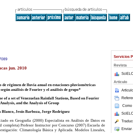
Servicios 
7089
Revista
acas jun. 2010
SciELO
Articulo
o de régimen de lluvia anual en estaciones pluviométricas
según análisis de Fourier y el análisis de grupo*
Articu
Referen
 of a set of Venezuelan Rainfall Stations, Based on Fourier
Analysis, and the Analysis of Group
Como c
 Blanco, Jesús Barboza, Jorge Rodríguez
SciELO
iado en Geografía (2000) Especialista en Análisis de Datos en
Traduc
ad completa) Profesor Instructor por Concurso (2007) Escuela de
Enviar 
estigación: Climatología Básica y Aplicada. Modelos Lineales,