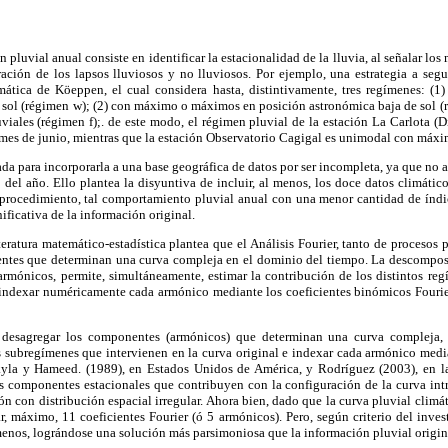
 pluvial anual consiste en identificar la estacionalidad de la lluvia, al señalar lo
ción de los lapsos lluviosos y no lluviosos. Por ejemplo, una estrategia a seguir
imática de Köeppen, el cual considera hasta, distintivamente, tres regímenes:
 sol (régimen w); (2) con máximo o máximos en posición astronómica baja de sol (ré
viales (régimen f);. de este modo, el régimen pluvial de la estación La Carlota (Di
es de junio, mientras que la estación Observatorio Cagigal es unimodal con máxim
da para incorporarla a una base geográfica de datos por ser incompleta, ya que no a
 del año. Ello plantea la disyuntiva de incluir, al menos, los doce datos climático
procedimiento, tal comportamiento pluvial anual con una menor cantidad de índic
ificativa de la información original.
teratura matemático-estadística plantea que el Análisis Fourier, tanto de procesos 
ntes que determinan una curva compleja en el dominio del tiempo. La descomposi
rmónicos, permite, simultáneamente, estimar la contribución de los distintos reg
, indexar numéricamente cada armónico mediante los coeficientes binómicos Fourier
e desagregar los componentes (armónicos) que determinan una curva compleja, 
s subregímenes que intervienen en la curva original e indexar cada armónico media
kyla y Hameed. (1989), en Estados Unidos de América, y Rodríguez (2003), en la
 componentes estacionales que contribuyen con la configuración de la curva int
ón con distribución espacial irregular. Ahora bien, dado que la curva pluvial climát
, máximo, 11 coeficientes Fourier (ó 5 armónicos). Pero, según criterio del investi
enos, lográndose una solución más parsimoniosa que la información pluvial origin