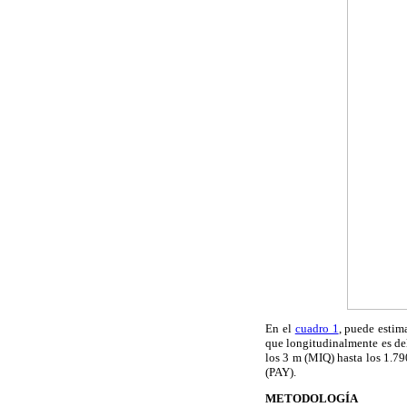
En el
cuadro 1
, puede estim
que longitudinalmente es del
los 3 m (MIQ) hasta los 1.7
(PAY).
METODOLOGÍA