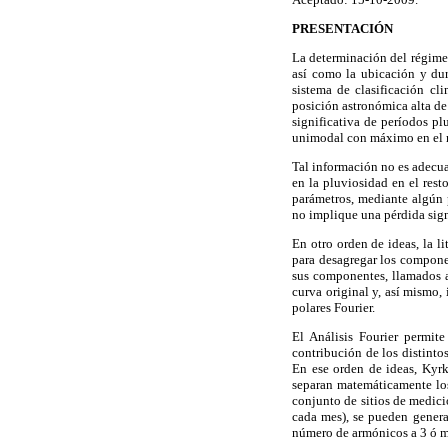
PRESENTACIÓN
La determinación del régimen
así como la ubicación y dura
sistema de clasificación cl
posición astronómica alta de
significativa de períodos plu
unimodal con máximo en el m
Tal información no es adecua
en la pluviosidad en el resto
parámetros, mediante algún 
no implique una pérdida sign
En otro orden de ideas, la li
para desagregar los compone
sus componentes, llamados a
curva original y, así mismo
polares Fourier.
El Análisis Fourier permit
contribución de los distinto
En ese orden de ideas, Kyr
separan matemáticamente los
conjunto de sitios de medici
cada mes), se pueden generar
número de armónicos a 3 ó m