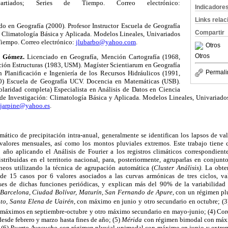
artiados; Series de Tiempo. Correo electrónico:
Indicadore
Links rela
o en Geografía (2000). Profesor Instructor Escuela de Geografía
Compartir
 Climatología Básica y Aplicada. Modelos Lineales, Univariados
Tiempo. Correo electrónico:
jlubarbo@yahoo.com
.
Otros
Otros
z Gómez.
Licenciado en Geografía, Mención Cartografía (1968,
ión Estructuras (1983, USM). Magíster Scientiarum en Geografía
Permali
 Planificación e Ingeniería de los Recursos Hidráulicos (1991,
00) Escuela de Geografía UCV. Docencia en Matemáticas (USB).
colaridad completa) Especialista en Análisis de Datos en Ciencia
de Investigación: Climatología Básica y Aplicada. Modelos Lineales, Univariados
jarpine@yahoo.es
.
imático de precipitación intra-anual, generalmente se identifican los lapsos de v
valores mensuales, así como los montos pluviales extremos. Este trabajo tiene 
l año aplicando el Análisis de Fourier a los registros climáticos correspondien
istribuidas en el territorio nacional, para, posteriormente, agruparlas en conju
neos utilizando la técnica de agrupación automática (
Cluster Análisis)
. La obte
de 15 casos por 6 valores asociados a las curvas armónicas de tres ciclos, va
es de dichas funciones periódicas, y explican más del 90% de la variabilidad 
Barcelona, Ciudad Bolívar, Maturín, San Fernando de Apure
, con un régimen p
to, Santa Elena de Uairén
, con máximo en junio y otro secundario en octubre; (
máximos en septiembre-octubre y otro máximo secundario en mayo-junio; (4) Cor
desde febrero y marzo hasta fines de año; (5)
Mérida
con régimen bimodal con máx
 (6)
Puerto Ayacucho
con régimen pluvial unimodal con máximo en junio y extre