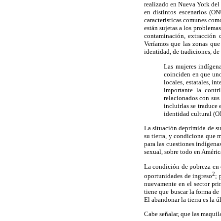
realizado en Nueva York del 
en distintos escenarios (ON
características comunes como
están sujetas a los problemas
contaminación, extracción d
Veríamos que las zonas que 
identidad, de tradiciones, de
Las mujeres indígena
coinciden en que uno
locales, estatales, i
importante la contr
relacionados con sus 
incluirlas se traduce
identidad cultural (O
La situación deprimida de su
su tierra, y condiciona que
para las cuestiones indígenas
sexual, sobre todo en Améric
La condición de pobreza en 
2
oportunidades de ingreso
; 
nuevamente en el sector prim
tiene que buscar la forma de
El abandonar la tierra es la
Cabe señalar, que las maqui