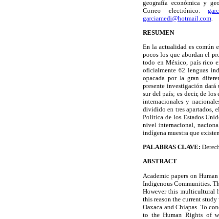
geografía económica y geop
Correo electrónico:
gar
garciamedi@hotmail.com
.
RESUMEN
En la actualidad es común e
pocos los que abordan el pr
todo en México, país rico e
oficialmente 62 lenguas ind
opacada por la gran difere
presente investigación dará
sur del país; es decir, de lo
internacionales y nacional
dividido en tres apartados, e
Política de los Estados Unid
nivel internacional, naciona
indígena muestra que existen
PALABRAS CLAVE:
Derech
ABSTRACT
Academic papers on Human R
Indigenous Communities. This
However this multicultural 
this reason the current stud
Oaxaca and Chiapas. To condu
to the Human Rights of wo