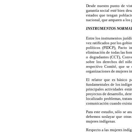
Desde nuestro punto de vist
garantía social esté bien de
estados que tengan població
nacional, que amparen a los
INSTRUMENTOS NORMAT
Entre los instrumentos juríd
vez ratificados por los gobie
políticos (PIDCP), Pacto i
eliminación de todas las for
o degradantes (CCT), Conve
sobre los derechos del niñ
respectivo Comité, que se 
organizaciones de mujeres in
El relator que es básico p
fundamentales de los indíge
principales actividades está
proyectos de desarrollo, der
localizado problemas, tratan
comunicación cuando existan
Para este estudio, sólo se a
debemos soslayar que otras
mujeres indígenas.
Respecto a las mujeres indíg