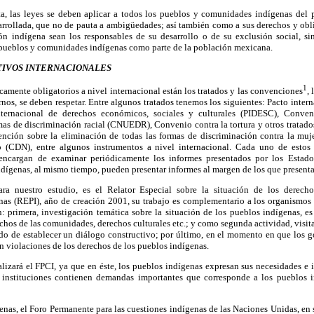
a, las leyes se deben aplicar a todos los pueblos y comunidades indígenas del p
sarrollada, que no de pauta a ambigüedades; así también como a sus derechos y ob
n indígena sean los responsables de su desarrollo o de su exclusión social, si
 pueblos y comunidades indígenas como parte de la población mexicana.
IVOS INTERNACIONALES
1
icamente obligatorios a nivel internacional están los tratados y las convenciones
,
rnos, se deben respetar. Entre algunos tratados tenemos los siguientes: Pacto inter
nternacional de derechos económicos, sociales y culturales (PIDESC), Conven
mas de discriminación racial (CNUEDR), Convenio contra la tortura y otros tratad
nción sobre la eliminación de todas las formas de discriminación contra la m
o (CDN), entre algunos instrumentos a nivel internacional. Cada uno de estos
encargan de examinar periódicamente los informes presentados por los Estados
dígenas, al mismo tiempo, pueden presentar informes al margen de los que presenta
ara nuestro estudio, es el Relator Especial sobre la situación de los derech
nas (REPI), año de creación 2001, su trabajo es complementario a los organismos 
n: primera, investigación temática sobre la situación de los pueblos indígenas, es
echos de las comunidades, derechos culturales etc.; y como segunda actividad, visita
do de establecer un diálogo constructivo; por último, en el momento en que los go
 violaciones de los derechos de los pueblos indígenas.
nalizará el FPCI, ya que en éste, los pueblos indígenas expresan sus necesidades e
 instituciones contienen demandas importantes que corresponde a los pueblos i
enas, el Foro Permanente para las cuestiones indígenas de las Naciones Unidas, en s