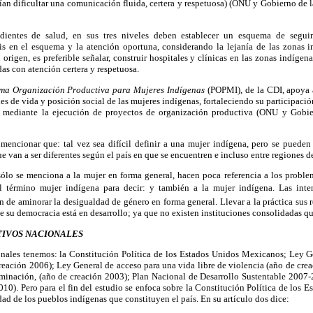
ían dificultar una comunicación fluida, certera y respetuosa) (ONU y Gobierno de 
ndientes de salud, en sus tres niveles deben establecer un esquema de segu
is en el esquema y la atención oportuna, considerando la lejanía de las zonas 
rigen, es preferible señalar, construir hospitales y clínicas en las zonas indígena
s con atención certera y respetuosa.
ma Organización Productiva para Mujeres Indígenas
(POPMI), de la CDI, apoya 
es de vida y posición social de las mujeres indígenas, fortaleciendo su participac
o, mediante la ejecución de proyectos de organización productiva (ONU y Gobie
mencionar que: tal vez sea difícil definir a una mujer indígena, pero se pueden 
que van a ser diferentes según el país en que se encuentren e incluso entre regiones 
 sólo se menciona a la mujer en forma general, hacen poca referencia a los proble
el término mujer indígena para decir: y también a la mujer indígena. Las int
in de aminorar la desigualdad de género en forma general. Llevar a la práctica sus 
de su democracia está en desarrollo; ya que no existen instituciones consolidadas q
IVOS NACIONALES
onales tenemos: la Constitución Política de los Estados Unidos Mexicanos; Ley Ge
eación 2006); Ley General de acceso para una vida libre de violencia (año de cre
riminación, (año de creación 2003); Plan Nacional de Desarrollo Sustentable 2007
10). Pero para el fin del estudio se enfoca sobre la Constitución Política de los
dad de los pueblos indígenas que constituyen el país. En su artículo dos dice: