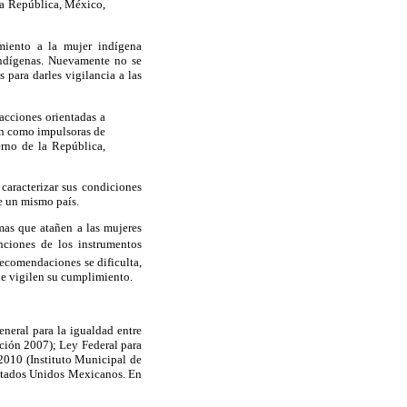
la República, México,
imiento a la mujer indígena
indígenas. Nuevamente no se
s para darles vigilancia a las
acciones orientadas a
ión como impulsoras de
rno de la República,
caracterizar sus condiciones
de un mismo país.
mas que atañen a las mujeres
enciones de los instrumentos
recomendaciones se dificulta,
ue vigilen su cumplimiento.
neral para la igualdad entre
ación 2007); Ley Federal para
-2010 (Instituto Municipal de
 Estados Unidos Mexicanos. En