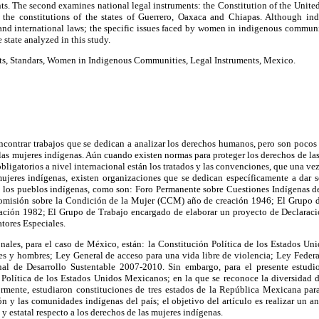
nts. The second examines national legal instruments: the Constitution of the United
s the constitutions of the states of Guerrero, Oaxaca and Chiapas. Although in
 and international laws; the specific issues faced by women in indigenous communiti
 state analyzed in this study.
, Standars, Women in Indigenous Communities, Legal Instruments, Mexico.
ncontrar trabajos que se dedican a analizar los derechos humanos, pero son pocos
as mujeres indígenas. Aún cuando existen normas para proteger los derechos de las
ligatorios a nivel internacional están los tratados y las convenciones, que una vez
 mujeres indígenas, existen organizaciones que se dedican específicamente a dar 
e los pueblos indígenas, como son: Foro Permanente sobre Cuestiones Indígenas d
omisión sobre la Condición de la Mujer (CCM) año de creación 1946; El Grupo d
ación 1982; El Grupo de Trabajo encargado de elaborar un proyecto de Declaraci
atores Especiales.
onales, para el caso de México, están: la Constitución Política de los Estados U
es y hombres; Ley General de acceso para una vida libre de violencia; Ley Federal
nal de Desarrollo Sustentable 2007-2010. Sin embargo, para el presente estudi
n Política de los Estados Unidos Mexicanos; en la que se reconoce la diversidad 
ormente, estudiaron constituciones de tres estados de la República Mexicana para
n y las comunidades indígenas del país; el objetivo del artículo es realizar un a
 y estatal respecto a los derechos de las mujeres indígenas.