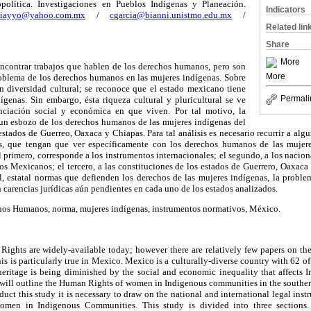
olítica. Investigaciones en Pueblos Indígenas y Planeación.
Indicators
ciayyo@yahoo.com.mx
/
cgarcia@bianni.unistmo.edu.mx
/
Related lin
Share
More
ncontrar trabajos que hablen de los derechos humanos, pero son
More
oblema de los derechos humanos en las mujeres indígenas. Sobre
n diversidad cultural; se reconoce que el estado mexicano tiene
Permali
ígenas. Sin embargo, ésta riqueza cultural y pluricultural se ve
nciación social y económica en que viven. Por tal motivo, la
 un esbozo de los derechos humanos de las mujeres indígenas del
s estados de Guerreo, Oaxaca y Chiapas. Para tal análisis es necesario recurrir a a
es, que tengan que ver específicamente con los derechos humanos de las mujeres
l primero, corresponde a los instrumentos internacionales; el segundo, a los nacion
os Mexicanos; el tercero, a las constituciones de los estados de Guerrero, Oaxac
l, estatal normas que defienden los derechos de las mujeres indígenas, la proble
 carencias jurídicas aún pendientes en cada uno de los estados analizados.
os Humanos, norma, mujeres indígenas, instrumentos normativos, México.
ights are widely-available today; however there are relatively few papers on t
 is particularly true in Mexico. Mexico is a culturally-diverse country with 62 o
heritage is being diminished by the social and economic inequality that affects
y will outline the Human Rights of women in Indigenous communities in the souther
ct this study it is necessary to draw on the national and international legal instru
men in Indigenous Communities. This study is divided into three sections. 