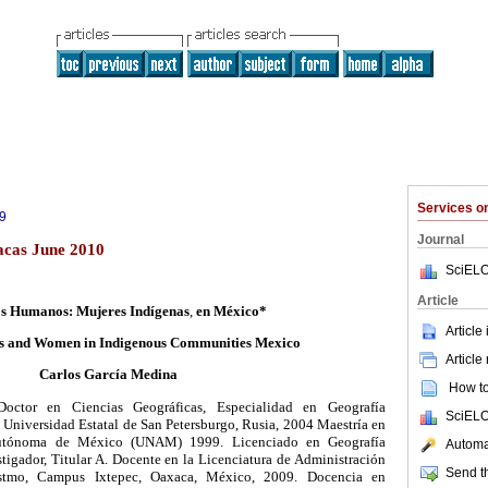
Services 
9
Journal
acas June 2010
SciELO
Article
s Humanos: Mujeres Indígenas
,
en México*
Article
 and Women in Indigenous Communities Mexico
Article
Carlos García Medina
How to 
ctor en Ciencias Geográficas, Especialidad en Geografía
SciELO
, Universidad Estatal de San Petersburgo, Rusia, 2004 Maestría en
Autónoma de México (UNAM) 1999. Licenciado en Geografía
Automat
igador, Titular A. Docente en la Licenciatura de Administración
Send th
Istmo, Campus Ixtepec, Oaxaca, México, 2009. Docencia en