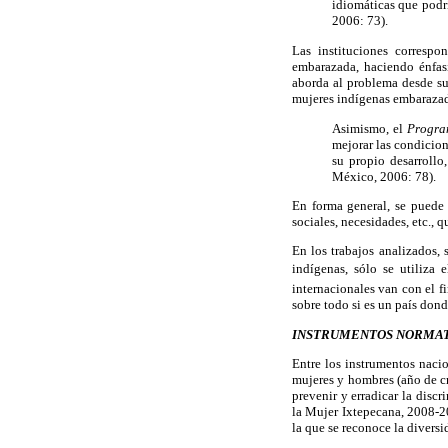
idiomáticas que podr
2006: 73).
Las instituciones correspo
embarazada, haciendo énfas
aborda al problema desde su o
mujeres indígenas embarazada
Asimismo, el
Progra
mejorar las condicion
su propio desarroll
México, 2006: 78).
En forma general, se puede 
sociales, necesidades, etc., 
En los trabajos analizados,
indígenas, sólo se utiliza 
internacionales van con el f
sobre todo si es un país don
INSTRUMENTOS NORMAT
Entre los instrumentos naci
mujeres y hombres (año de cr
prevenir y erradicar la disc
la Mujer Ixtepecana, 2008-20
la que se reconoce la diversi