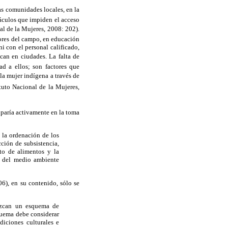
las comunidades locales, en la
táculos que impiden el acceso
nal de la Mujeres, 2008: 202).
bores del campo, en educación
i con el personal calificado,
ican en ciudades. La falta de
ad a ellos; son factores que
la mujer indígena a través de
ituto Nacional de la Mujeres,
ciparía activamente en la toma
 la ordenación de los
ción de subsistencia,
to de alimentos y la
ón del medio ambiente
6), en su contenido, sólo se
blezcan un esquema de
quema debe considerar
diciones culturales e