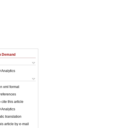
on Demand
 Analytics
 in xml format
 references
cite this article
 Analytics
ic translation
is article by e-mail