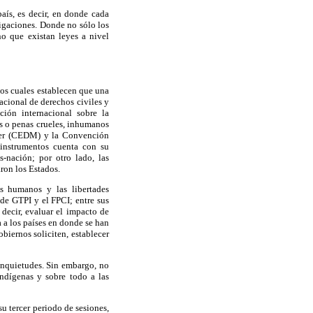
aís, es decir, en donde cada
ligaciones. Donde no sólo los
no que existan leyes a nivel
 los cuales establecen que una
nacional de derechos civiles y
ción internacional sobre la
os o penas crueles, inhumanos
ujer (CEDM) y la Convención
 instrumentos cuenta con su
-nación; por otro lado, las
ron los Estados.
os humanos y las libertades
de GTPI y el FPCI; entre sus
 decir, evaluar el impacto de
 a los países en donde se han
biernos soliciten, establecer
 inquietudes. Sin embargo, no
ndígenas y sobre todo a las
u tercer periodo de sesiones,