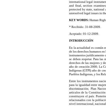
international legal instrume
and final, section examine
protected by state, national
unresolved legal issues in the
KEY WORDS:
Human Rights
* Recibido: 31-08-2009.
Aceptado: 01-12-2009.
INTRODUCCIÓN
En la actualidad es común e
de los derechos humanos en l
instrumentos jurídicamente ob
se deben respetar. Para las
derechos de las mujeres y d
año de creación 2000; La C
Indígenas (GTPI) año de cre
Pueblos Indígenas, y los Rel
Entre los instrumentos naci
para la igualdad entre mujer
discriminación; Plan Nacio
artículos de la Constitució
constituyen el país. Posteri
relacionados con la població
nivel internacional, nacional