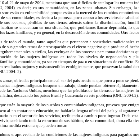
10 al 21 de mayo de 2004, menciona que: son difíciles de catalogar las mujeres in
U, 2004), es decir, en sus comunidades, en las zonas urbanas. Sin embargo, la
 son: están en vulnerabilidad porque están a la merced de los cambios económicos
 de sus comunidades, es decir: a la pobreza, poco acceso a los servicios de salud, 
e sus recursos, pérdidas de sus tierras, además sufren la discriminación, humil
habitan se encuentran en una situación, que podríamos llamar deprimida; lo que
 los lazos familiares, y en general, en la destrucción de sus comunidades. Otro factor
s de todo el mundo, tanto aquellas que pertenecen a sociedades tradicionales c
 de sus grandes temas de preocupación es el efecto negativo que produce el hecho
ntergubernamentales o civiles, las excluyan de los procesos para tomar decisiones q
ibución de las mujeres indígenas en todos los niveles de negociación y pla
familias y comunidades, ya sea en tiempos de paz o en situaciones de conflicto. E
 en resultados mejores y más sostenibles ecológicamente, que preservan la salud d
NU, 2004: 2).
s zonas, ubicadas principalmente al sur del país ocasiona que poco a poco se pierda 
 muchas mujeres indígenas busquen un trabajo, donde puedan obtener rápidamente 
 de las Naciones Unidas, menciona que las pérdidas de las tierras de las mujeres in
a latina, destacando los países Brasil y Guatemala en este problema (ONU, 2004:2).
que están la mayoría de los pueblos y comunidades indígenas, provoca que emigre
pero al no contar con educación, no hablar la lengua oficial del país y al agotarse s
ario o en el sector de los servicios, recibiendo a cambio poco ingreso. Dada esta
 vivir, cambiando toda la estructura de sus hábitos, de su comunidad, ahora ella tie
 última medida extrema que pueden tomar.
ladoras se aprovechan de las condiciones de las mujeres indígenas para pagarles m