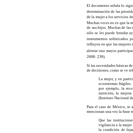
El documento señala lo siguie
determinación de las priorid
de la mujer a los servicios d
Muchas veces no es que la mu
de sus hijos. Muchas de las 
sólo se les puede brindar ay
instrumentos sofisticados p
influyen en que las mujeres 
alentar una mayor participa
2008: 239).
Si las necesidades básicas de
de decisiones, como se ve ref
La mujer, y en parti
ecosistemas frágiles
por ejemplo, la rec
nutrición, la mejora
(Instituto Nacional d
Para el caso de México, se 
mencionan una vez la frase m
Que las institucione
vigilancia a la muje
la condición de leja