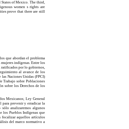
 States of Mexico. The third,
digenous women s rights are
es prove that there are still
 los que abordan el problema
 mujeres indígenas. Entre los
 ratificados por lo gobiernos,
seguimiento al avance de los
e las Naciones Unidas (FPCI)
e Trabajo sobre Poblaciones
ón sobre los Derechos de los
nidos Mexicanos; Ley General
 para prevenir y erradicar la
o sólo analizaremos algunos
de los Pueblos Indígenas que
 focalizar aquellos artículos
nálisis del marco normativo a