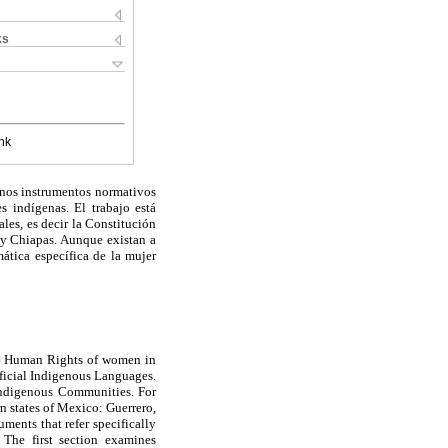
ks
nk
lgunos instrumentos normativos
 indígenas. El trabajo está
ales, es decir la Constitución
a y Chiapas. Aunque existan a
mática específica de la mujer
he Human Rights of women in
fficial Indigenous Languages.
 Indigenous Communities. For
n states of Mexico: Guerrero,
ments that refer specifically
The first section examines