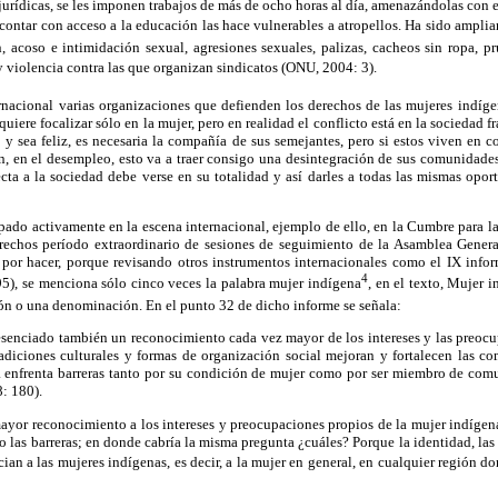
jurídicas, se les imponen trabajos de más de ocho horas al día, amenazándolas con 
 contar con acceso a la educación las hace vulnerables a atropellos. Ha sido ampl
, acoso e intimidación sexual, agresiones sexuales, palizas, cacheos sin ropa, p
 violencia contra las que organizan sindicatos (ONU, 2004: 3).
rnacional varias organizaciones que defienden los derechos de las mujeres indíge
quiere focalizar sólo en la mujer, pero en realidad el conflicto está en la sociedad f
 sea feliz, es necesaria la compañía de sus semejantes, pero si estos viven en c
n, en el desempleo, esto va a traer consigo una desintegración de sus comunidade
cta a la sociedad debe verse en su totalidad y así darles a todas las mismas opo
pado activamente en la escena internacional, ejemplo de ello, en la Cumbre para la
echos período extraordinario de sesiones de seguimiento de la Asamblea Gener
or hacer, porque revisando otros instrumentos internacionales como el IX infor
4
5), se menciona sólo cinco veces la palabra mujer indígena
, en el texto, Mujer 
ón o una denominación. En el punto 32 de dicho informe se señala:
esenciado también un reconocimiento cada vez mayor de los intereses y las preocu
radiciones culturales y formas de organización social mejoran y fortalecen las 
a enfrenta barreras tanto por su condición de mujer como por ser miembro de comu
: 180).
ayor reconocimiento a los intereses y preocupaciones propios de la mujer indígena
o las barreras; en donde cabría la misma pregunta ¿cuáles? Porque la identidad, las 
ician a las mujeres indígenas, es decir, a la mujer en general, en cualquier región 