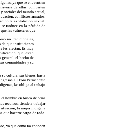
dígenas, ya que se encuentran
 mayoría de ellas, comparten
 y sociales del mundo actual,
educación, conflictos armados,
lación y explotación sexual.
 se traduce en la pérdida de
 que las vulnera es que:
omo no tradicionales,
 de que instituciones
ue les afectan. Es muy
nificación que estén
n general, el hecho de
e sus comunidades y su
su cultura, sus bienes, hasta
ingresos. El Foro Permanente
dígenas, las obliga al trabajo
 el hombre en busca de otras
us recursos, tiende a trabajar
 situación, la mujer indígena
ne que hacerse cargo de todo.
enos, ya que como no conocen