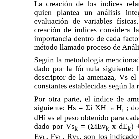
La creación de los índices rela
quien plantea un análisis inte
evaluación de variables físicas,
creación de índices considera l
importancia dentro de cada facto
método llamado proceso de Anális
Según la metodología mencionada,
dado por la fórmula siguiente: 
descriptor de la amenaza, Vs el 
constantes establecidas según la 
Por otra parte, el índice de am
siguiente: Hs = Σi XH
H
; d
i
*
i
dHi es el peso obtenido para cada
dado por Vs
= (ΣiEv
x dE
) 
k
k
k
Ev
, Fv
, Rv
, son los indicado
k
k
k