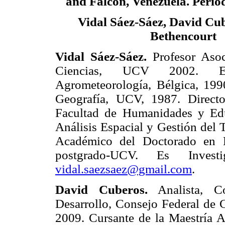
and Falcón, Venezuela.
Perio
Vidal Sáez-Sáez, David Cu
Bethencourt
Vidal Sáez-Sáez.
Profesor Aso
Ciencias, UCV 2002. Esp
Agrometeorología, Bélgica, 199
Geografía, UCV, 1987. Direct
Facultad de Humanidades y Edu
Análisis Espacial y Gestión del
Académico del Doctorado en 
postgrado-UCV. Es Investi
vidal.saezsaez@gmail.com
.
David Cuberos.
Analista, Co
Desarrollo, Consejo Federal de 
2009. Cursante de la Maestría An