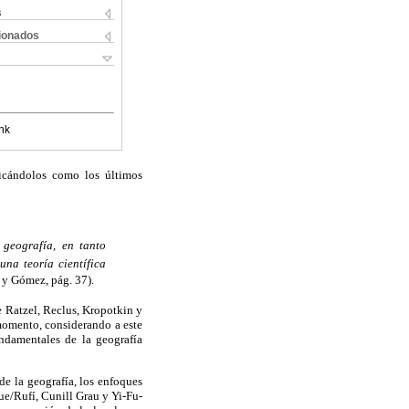
s
cionados
nk
ficándolos como los últimos
 geografía, en tanto
na teoría científica
 y Gómez, pág. 37).
e Ratzel, Reclus, Kropotkin y
 momento, considerando a este
undamentales de la geografía
de la geografía, los enfoques
ue/Rufí, Cunill Grau y Yi-Fu-