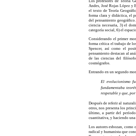
Los profesores de Teoría G
Andes, José Rojas López y 
el texto de Teoría Geográfi
forma clara y didáctica, el 
del pensamiento geográfico.
ciencia necesaria, 3) el dom
categoría social, 6) el espaci
Considerando el primer mom
forma crítica el trabajo de l
Spencer, así como el posi
pensamiento destacan al análi
de las ciencias del filóso
cosmógrafos.
Entrando en un segundo mome
El evolucionismo f
fundamentaba teorét
respetable y que, por
Después de referir al natura
otros, nos presenta los prin
último, a partir del períod
cuantitativa, y haciendo una 
Los autores esbozan, como op
radical y humanista que cono