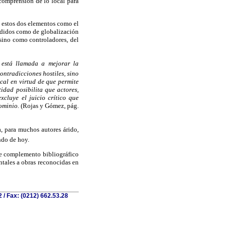
 comprensión de lo local para
e estos dos elementos como el
ndidos como de globalización
 sino como controladores, del
 está llamada a mejorar la
contradicciones hostiles, sino
cal en virtud de que permite
tidad posibilita que actores,
cluye el juicio crítico que
ominio.
(Rojas y Gómez, pág.
 para muchos autores árido,
ndo de hoy.
nte complemento bibliográfico
ntales a obras reconocidas en
 / Fax: (0212) 662.53.28