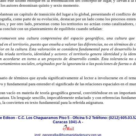
ado este último enfoque en la reformulación del concepto de lugar, y llevan a la
ue los autores denominan quinto y sexto momento.
antean un capítulo de transición del lugar a lo global, presentando el conflicto d
grafía, como parte de su evolución, destacan por un lado como los procesos ente
rios, y por otro lado, presentan como los territorios no actúan como catalizadores,
ra concluir con un planteamiento de equilibrio cuando señalan:
promueven una cultura comprensiva del espacio geográfico, una cultura que
d en el territorio, puesto que enseña a valorar las diferencias, no en términos de 
r en la cultura. Esta valoración se considera fundamental para el desarrollo lo
la triada territorio, identidad y actores: el territorio genera identidad y la iden
n acordarse en torno a un proyecto de desarrollo común. Esta tolerancia no ex
rtamientos sociales, originados por la ignorancia o las posiciones de fuerza o d
ario de términos que ayuda significativamente al lector a involucrarse en el tema,
o y fundamental para entender el significado de las relaciones espaciales en el mu
gran vacío en materia de teoría geográfica general, convirtiéndose en un importa
gnatura. Un lenguaje sencillo, impecablemente redactado y con referencias fundame
a, la convierten en texto fundamental para la referida asignatura.
e Edison - C.C. Los Chaguaramos Piso 5 - Oficina 5-2 Teléfono: (0212) 605.03.52
Caracas 1041-A -
inst_geografia@humanidadesucv.org.ve