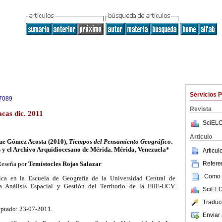
Servicios 
7089
Revista
cas dic. 2011
SciELO
Articulo
que Gómez Acosta (2010),
Tiempos del Pensamiento Geográfico
.
 y el Archivo Arquidiocesano de Mérida. Mérida, Venezuela*
Articu
Referen
eseña por
Temístocles Rojas Salazar
Como c
ica en la Escuela de Geografía de la Universidad Central de
a Análisis Espacial y Gestión del Territorio de la FHE-UCV.
SciELO
Traduc
eptado: 23-07-2011.
Enviar 