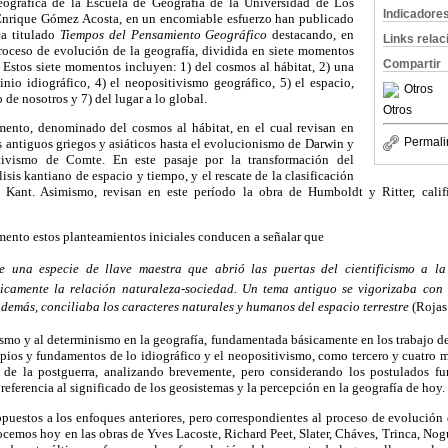
eográfica de la Escuela de Geografía de la Universidad de Los
Indicadore
Enrique Gómez Acosta, en un encomiable esfuerzo han publicado
ca titulado
Tiempos del Pensamiento Geográfico
destacando, en
Links rela
proceso de evolución de la geografía, dividida en siete momentos
Compartir
 Estos siete momentos incluyen: 1) del cosmos al hábitat, 2) una
inio idiográfico, 4) el neopositivismo geográfico, 5) el espacio,
Otros
o de nosotros y 7) del lugar a lo global.
Otros
ento, denominado del cosmos al hábitat, en el cual revisan en
Permali
os antiguos griegos y asiáticos hasta el evolucionismo de Darwin y
tivismo de Comte. En este pasaje por la transformación del
sis kantiano de espacio y tiempo, y el rescate de la clasificación
fo Kant. Asimismo, revisan en este período la obra de Humboldt y Ritter, cali
nto estos planteamientos iniciales conducen a señalar que
ue una especie de llave maestra que abrió las puertas del cientificismo a la
icamente la relación naturaleza-sociedad. Un tema antiguo se vigorizaba con u
 demás, conciliaba los caracteres naturales y humanos del espacio terrestre
(Rojas
lismo y al determinismo en la geografía, fundamentada básicamente en los trabajo d
cipios y fundamentos de lo idiográfico y el neopositivismo, como tercero y cuatro
o de la postguerra, analizando brevemente, pero considerando los postulados f
referencia al significado de los geosistemas y la percepción en la geografía de hoy.
uestos a los enfoques anteriores, pero correspondientes al proceso de evolución 
cemos hoy en las obras de Yves Lacoste, Richard Peet, Slater, Cháves, Trinca, Nog