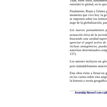
Tuan, entre otros, fundament
entender lo global, en lo q
Finalmente, Rojas y Gómez pl
momento que vive hoy la geo
se imponen sobre los territo
auge de la globalización, pa
Los nuevos pensamientos 
actuación ética de la socieda
buscando una unidad superio
apreciar el papel activo de 
incluso antagónicos, pueda
ameritan determinados compo
157).
Los autores incluyen un glos
pero indudablemente atractiv
Esta obra viene a llenar un 
en los cursos sobre esta asi
la historia y teoría geográfic
Avenida Neverí con call