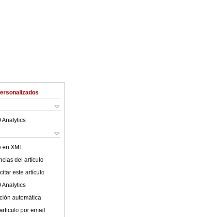
Personalizados
 Analytics
lo en XML
cias del artículo
itar este artículo
 Analytics
ción automática
articulo por email