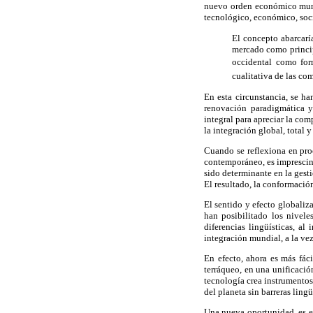
nuevo orden económico mundi
tecnológico, económico, soci
El concepto abarcarí
mercado como princip
occidental como for
cualitativa de las co
En esta circunstancia, se h
renovación paradigmática y
integral para apreciar la com
la integración global, total 
Cuando se reflexiona en pro
contemporáneo, es imprescin
sido determinante en la gesti
El resultado, la conformació
El sentido y efecto globaliz
han posibilitado los nivel
diferencias lingüísticas, al
integración mundial, a la ve
En efecto, ahora es más fáci
terráqueo, en una unificació
tecnología crea instrumentos 
del planeta sin barreras lingü
Una nueva oportunidad, es el