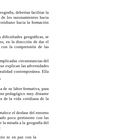
grafía, deberían facilitar la
l de los razonamientos hacia
cotidiano hacia la formación
dificultades geográficas, se
os, en la dirección de dar el
e con la comprensión de las
omplicadas circunstancias del
que explican las adversidades
 realidad contemporánea. Ella
.
a de su labor formativa, para
dente pedagógico muy distante
s de la vida cotidiana de la
talece el desfase del entorno
zado poco pertinente con las
 la mirada a la geografía del
:
rio ni en paz con la