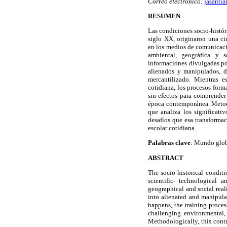
Correo electrónico:
jasanti
RESUMEN
Las condiciones socio-histór
siglo XX, originaron una ci
en los medios de comunicació
ambiental, geográfica y s
informaciones divulgadas por
alienados y manipulados, d
mercantilizado. Mientras e
cotidiana, los procesos form
sin efectos para comprender 
época contemporánea. Metodo
que analiza los significat
desafíos que esa transforma
escolar cotidiana.
Palabras clave
: Mundo globa
ABSTRACT
The socio-historical condit
scientific- technological 
geographical and social real
into alienated and manipula
happens, the training proce
challenging environmental,
Methodologically, this contr