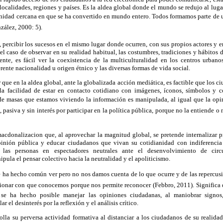
 localidades, regiones y países. Es la aldea global donde el mundo se redujo al luga
munidad cercana en que se ha convertido en mundo entero. Todos formamos parte de u
nzález, 2000: 5).
, percibir los sucesos en el mismo lugar donde ocurren, con sus propios actores y
 el caso de observar en su realidad habitual, las costumbres, tradiciones y hábitos
te, es fácil ver la coexistencia de la multiculturalidad en los centros urbano
rente nacionalidad u origen étnico y las diversas formas de vida social.
 que en la aldea global, ante la globalizada acción mediática, es factible que los c
la facilidad de estar en contacto cotidiano con imágenes, íconos, símbolos y c
a de masas que estamos viviendo la información es manipulada, al igual que la op
 pasiva y sin interés por participar en la política pública, porque no la entiende o 
 macdonalizacion que, al aprovechar la magnitud global, se pretende internalizar p
pinión pública y educar ciudadanos que vivan su cotidianidad con indiferencia
 las personas en espectadores neutrales ante el desenvolvimiento de circ
pula el pensar colectivo hacia la neutralidad y el apoliticismo.
se ha hecho común ver pero no nos damos cuenta de lo que ocurre y de las repercus
ionar con que conocemos porque nos permite reconocer (Febbro, 2011). Significa q
 se ha hecho posible manejar las opiniones ciudadanas, al maniobrar signos,
r el desinterés por la reflexión y el análisis crítico.
olla su perversa actividad formativa al distanciar a los ciudadanos de su realid