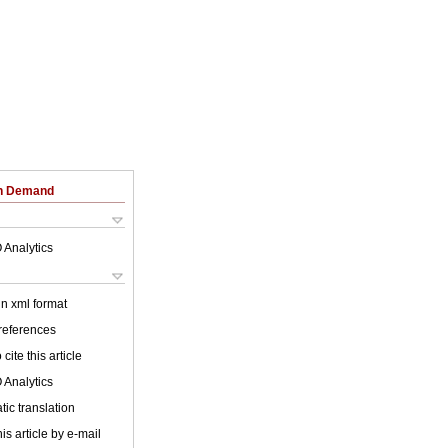
on Demand
 Analytics
 in xml format
 references
cite this article
 Analytics
ic translation
is article by e-mail