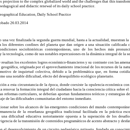
cs projection to the complex globalized world and the challenges that this transform
dagogical and didactic renewal of its daily school practice.
eographical Education, Daily School Practice
robado 26.03.2014
 una vez finalizada la segunda guerra mundial, hasta a la actualidad, muestran la
a los diferentes confines del planeta que dan origen a una situación calificada 
ondiciones sociohistóricas contemporáneas, uno de los hechos más pronunci
y la tecnología, como de sus notables repercusiones en la dinámica integral de la s
e resaltan los excelentes logros económico-finan­cieros y su contraste con las amena
geográfica, originada por el aprovechamiento irracional de los recursos de la natur
 motivo de inquietud colectiva, debido a la problemática que, en forma cotidi
omo una notable dificultad, efecto del desequilibrio ecológico planetario.
ción a esta circunstancia de la época, donde coexiste la opulencia económica con 
ita renovar la formación integral del ciudadano hacia la consciencia crítica sobre e
las reformas curriculares, se deberían aportan fundamentos teóricos y estrategias d
rdaje de las dificultades comunitarias del entorno inmediato.
lexionar sobre los alcances de las emergentes condiciones del mundo contemporáne
manencia de la enseñanza geográfica tradicional facilitada en la práctica esco
 una dificultad educativa notoriamente opuesta a la superación de los desafío
igencia de la transmisión de contenidos programáticos de acento abstracto y desfas
on el desenvolvimiento de un circuito pedagógico rutinario, fundado en conocimi