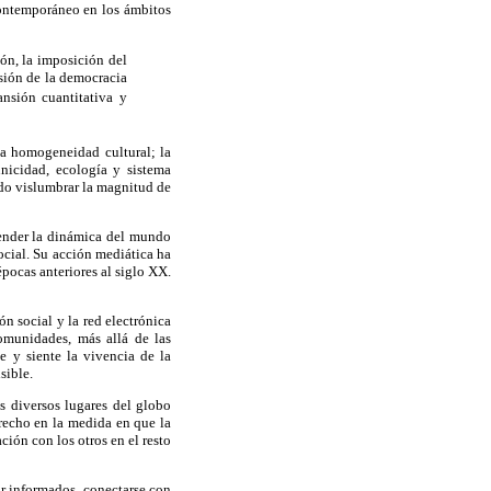
contemporáneo en los ámbitos
ón, la imposición del
sión de la democracia
nsión cuantitativa y
la homogeneidad cultural; la
nicidad, ecología y sistema
sido vislumbrar la magnitud de
render la dinámica del mundo
cial. Su acción mediática ha
épocas anteriores al siglo XX.
n social y la red electrónica
omunidades, más allá de las
be y siente la vivencia de la
sible.
os diversos lugares del globo
trecho en la medida en que la
ción con los otros en el resto
ar informados, conectarse con