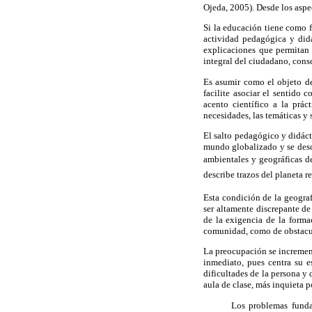
Ojeda, 2005). Desde los aspe
Si la educación tiene como f
actividad pedagógica y didá
explicaciones que permitan 
integral del ciudadano, consc
Es asumir como el objeto de
facilite asociar el sentido 
acento científico a la prá
necesidades, las temáticas y 
El salto pedagógico y didáct
mundo globalizado y se desca
ambientales y geográficas de
describe trazos del planeta r
Esta condición de la geograf
ser altamente discrepante de
de la exigencia de la forma
comunidad, como de obstacul
La preocupación se increment
inmediato, pues centra su e
dificultades de la persona y
aula de clase, más inquieta 
Los problemas funda