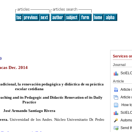
Services 
9
Journal
acas Dec. 2014
SciELO
Article
adicional, la renovación pedagógica y didáctica de su práctica
escolar cotidiana
Article
Article
eachin
g
and i
t
s
P
eda
g
o
g
ic and
D
idac
t
ic
R
enova
t
ion of i
t
s
D
aily
P
rac
t
ice
How to 
J
osé
A
rm
a
ndo
Sa
nti
a
go
R
iver
a
SciELO
ivera.
Universidad de los Andes. Núcleo Universitario Dr. Pedro
Automat
Send th