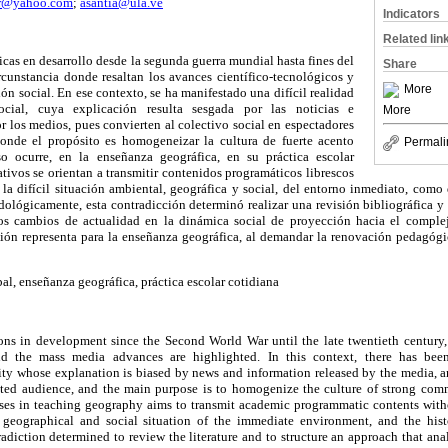
ar@yahoo.com
;
asantia@ula.ve
Indicators
Related lin
icas en desarrollo desde la segunda guerra mundial hasta fines del
Share
rcunstancia donde resaltan los avances científico-tecnológicos y
More
n social. En ese contexto, se ha manifestado una difícil realidad
ocial, cuya explicación resulta sesgada por las noticias e
More
 los medios, pues convierten al colectivo social en espectadores
onde el propósito es homogeneizar la cultura de fuerte acento
Permali
so ocurre, en la enseñanza geográfica, en su práctica escolar
ativos se orientan a transmitir contenidos programáticos librescos
la difícil situación ambiental, geográfica y social, del entorno inmediato, como 
lógicamente, esta contradicción determinó realizar una revisión bibliográfica y 
ivos cambios de actualidad en la dinámica social de proyección hacia el compl
ción representa para la enseñanza geográfica, al demandar la renovación pedagógic
l, enseñanza geográfica, práctica escolar cotidiana
ions in development since the Second World War until the late twentieth century, 
and the mass media advances are highlighted. In this context, there has been
ity whose explanation is biased by news and information released by the media, a
ted audience, and the main purpose is to homogenize the culture of strong com
sses in teaching geography aims to transmit academic programmatic contents witho
 geographical and social situation of the immediate environment, and the histo
adiction determined to review the literature and to structure an approach that ana