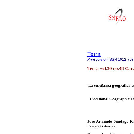
Terra
Print version
ISSN
1012-708
Terra vol.30 no.48 Car
L
a enseñanza geográfica tr
Tradi
t
ional Geo
g
raphic T
José Armando Santiago R
Rincón Gutiérrez