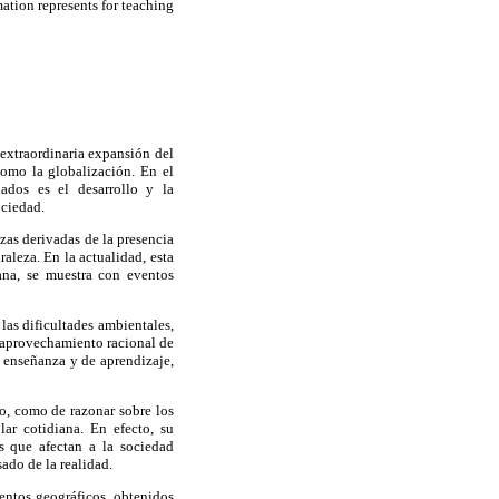
ation represents for teaching
 extraordinaria expansión del
como la globalización. En el
ados es el desarrollo y la
ociedad.
zas derivadas de la presencia
aleza. En la actualidad, esta
ana, se muestra con eventos
las dificultades ambientales,
l aprovechamiento racional de
e enseñanza y de aprendizaje,
o, como de razonar sobre los
lar cotidiana. En efecto, su
s que afectan a la sociedad
ado de la realidad.
entos geográficos, obtenidos