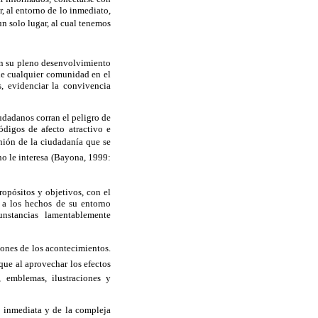
r, al entorno de lo inmediato,
n solo lugar, al cual tenemos
 en su pleno desenvolvimiento
 de cualquier comunidad en el
s, evidenciar la convivencia
iudadanos corran el peligro de
ódigos de afecto atractivo e
inión de la ciudadanía que se
no le interesa (Bayona, 1999:
ropósitos y objetivos, con el
 a los hechos de su entorno
unstancias lamentablemente
iones de los acontecimientos.
ue al aprovechar los efectos
 emblemas, ilustraciones y
ad inmediata y de la compleja