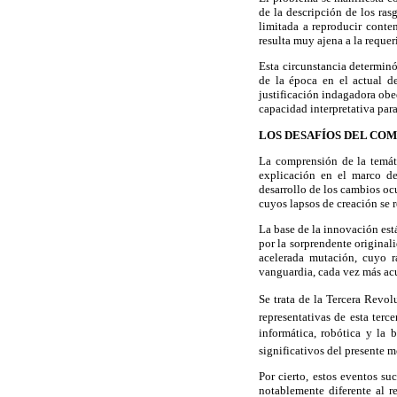
de la descripción de los rasg
limitada a reproducir conten
resulta muy ajena a la reque
Esta circunstancia determinó
de la época en el actual d
justificación indagadora obe
capacidad interpretativa par
LOS DESAFÍOS DEL CO
La comprensión de la temáti
explicación en el marco de
desarrollo de los cambios oc
cuyos lapsos de creación se 
La base de la innovación está
por la sorprendente original
acelerada mutación, cuyo r
vanguardia, cada vez más acu
Se trata de la Tercera Revol
representativas de esta terc
informática, robótica y la 
significativos del presente 
Por cierto, estos eventos s
notablemente diferente al r