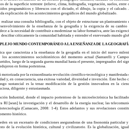
os de la superficie terrestre (relieve, clima, hidrografía, vegetación, suelos, entre
idos programáticos y librescos con el dictado, el dibujo, la copia y el calcado.
rida explicación de los acontecimientos geográficos del mundo globalizado.
 realizar una consulta bibliografía, con el objeto de estructurar un planteamiento 
esenvolvimiento de la enseñanza de la geografía y la exigencia de su cambio
dece a la necesidad de contribuir a modernizar su labor formativa, ante las exigen
a descifrar críticamente la comunidad habitada y entender el enrevesado mundo glo
MPLEJO MUNDO CONTEMPORÁNEO A LA ENSEÑANZA DE LA GEOGRAFÍ
ca que caracteriza a la enseñanza de la geografía en el inicio del nuevo mileni
 los acontecimientos sociohistóricos del momento actual (Santarelli y Campos
urridos, luego de la segunda guerra mundial hasta el presente, impregnados del sig
redujeron en forma portentosa.
 motorizada por la extraordinaria revolución cien­tífico-tecnológica y manifestada 
idad y, en consecuencia, una exitosa variedad, diversidad e invención. Este hecho c
asgo sustancial es la tenaz modificación de la gestión innovadora en la cienc
ciosa, diligente y entusiasmada.
ución Industrial, donde el impacto portentoso de la microelectrónica ha facilitado 
era RI [sean] la investigación y el desarrollo de la energía nuclear, las telecomuni
biotecnología (Camacaro, 2008: 1-4). Estos adelantos y sus revelaciones const
momento histórico.
uceden en un escenario de condiciones aseguradoras de una fisonomía particular 
esto de la evolución histórica, cultural y civilizatorio. Es la globalización, ig