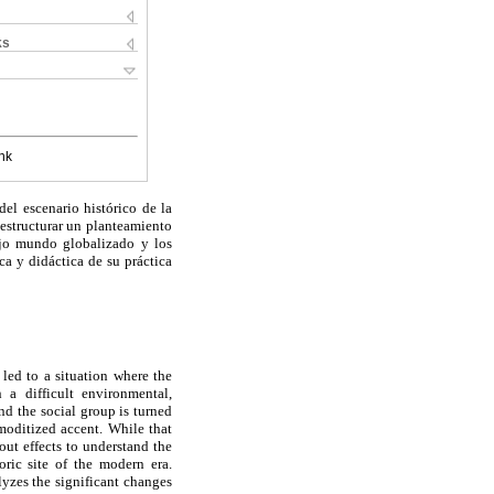
ks
nk
del escenario histórico de la
estructurar un planteamiento
ejo mundo globalizado y los
a y didáctica de su práctica
led to a situation where the
 a difficult environmental,
nd the social group is turned
moditized accent. While that
ut effects to understand the
ric site of the modern era.
lyzes the significant changes