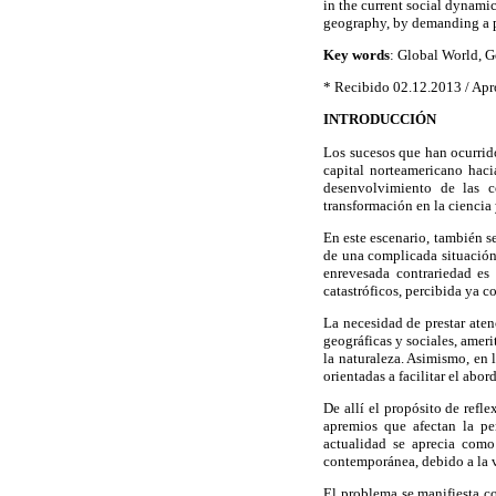
in the current social dynami
geography, by demanding a pe
Key words
: Global World, G
* Recibido 02.12.2013 / Ap
INTRODUCCIÓN
Los sucesos que han ocurrido
capital norteamericano haci
desenvolvimiento de las c
transformación en la ciencia 
En este escenario, también s
de una complicada situación 
enrevesada contrariedad es
catastróficos, percibida ya c
La necesidad de prestar aten
geográficas y sociales, amer
la naturaleza. Asimismo, en 
orientadas a facilitar el abo
De allí el propósito de ref
apremios que afectan la per
actualidad se aprecia como
contemporánea, debido a la v
El problema se manifiesta c