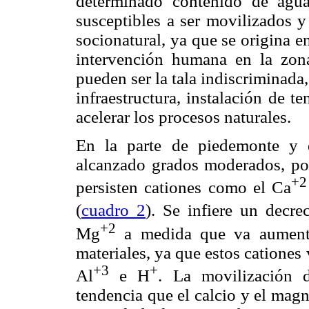
determinado contenido de ag
susceptibles a ser movilizados y
socionatural, ya que se origina e
intervención humana en la zona
pueden ser la tala indiscriminada
infraestructura, instalación de te
acelerar los procesos naturales.
En la parte de piedemonte y d
alcanzado grados moderados, por
+2
persisten cationes como el Ca
(
cuadro 2
). Se infiere un decr
+2
Mg
a medida que va aumenta
materiales, ya que estos cationes
+3
+
Al
e H
. La movilización d
tendencia que el calcio y el magn