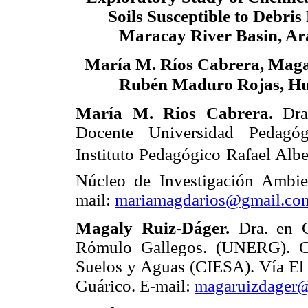
Soils Susceptible to Debris
Maracay River Basin, Ar
M
M. R
C
, M
aría
íos
abrera
ag
R
M
R
, H
ubén
aduro
ojas
María M. Ríos Cabrera.
Dra.
Docente Universidad Pedagóg
Instituto Pedagógico Rafael Alb
Núcleo de Investigación Ambie
mail:
mariamagdarios@gmail.co
Magaly Ruiz-Dáger.
Dra. en C
Rómulo Gallegos. (UNERG). Ce
Suelos y Aguas (CIESA). Vía El 
Guárico. E-mail:
magaruizdager