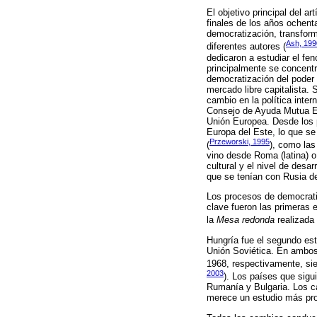
El objetivo principal del a
finales de los años ochent
democratización, transform
Ash, 199
diferentes autores (
dedicaron a estudiar el fe
principalmente se concentr
democratización del poder 
mercado libre capitalista. 
cambio en la política inte
Consejo de Ayuda Mutua Eco
Unión Europea. Desde los p
Europa del Este, lo que se
Przeworski, 1995
(
), como las
vino desde Roma (latina) o
cultural y el nivel de des
que se tenían con Rusia de
Los procesos de democrati
clave fueron las primeras 
la
Mesa redonda
realizada 
Hungría fue el segundo es
Unión Soviética. En ambos 
1968, respectivamente, si
2003
). Los países que sigu
Rumanía y Bulgaria. Los 
merece un estudio más pro