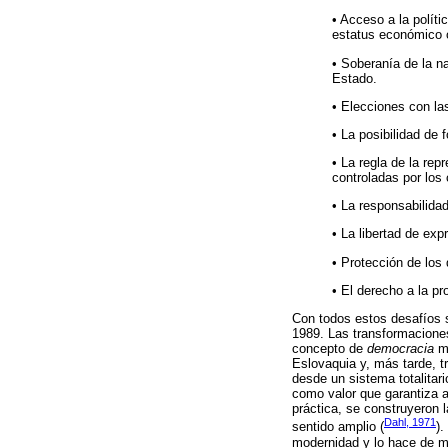
• Acceso a la políti
estatus económico o
• Soberanía de la na
Estado.
• Elecciones con la
• La posibilidad de 
• La regla de la re
controladas por los
• La responsabilidad
• La libertad de exp
• Protección de los
• El derecho a la pr
Con todos estos desafíos s
1989. Las transformacione
concepto de
democracia
me
Eslovaquia y, más tarde, t
desde un sistema totalitar
como valor que garantiza a 
práctica, se construyeron 
Dahl, 1971
sentido amplio (
)
modernidad y lo hace de m