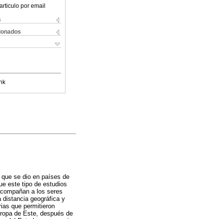
articulo por email
s
cionados
nk
n que se dio en países de
ue este tipo de estudios
 acompañan a los seres
a distancia geográfica y
rias que permitieron
uropa de Este, después de