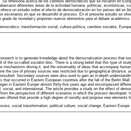
n. Se reflexiona acerca de los cambios democráticos que se iniciaron en Euro
 abarcaron diferentes áreas de la actividad humana: políticas, económicas, cul
o ofrece un estudio sobre el efecto de democratización en los países del ex b
es escenarios en que se desarrolló el proceso. En el presente estudio se ofre
lto grado de novedad y proponen nuevos elementos para el debate académico.
emocrático; transformación social; cultura política; cambios sociales; Europa
 research is to generate knowledge about the democratization process that too
l of the so-called socialist bloc. There is a strong belief that this type of stud
the mechanisms driving it, and the universality of ideas that accompany human
 the use of primary sources was restricted due to geographical distance, an
consulted. Secondary sources were also used to gain an in-depth understandin
 that occurred in Eastern European countries after the fall of the Berlin Wall
gan in Eastern Europe almost thirty-five years ago and encompassed differen
l, social, and international. The article provides a study on the effect of democ
from the perspective of different scenarios in which the process developed. In
s are offered that provide a high degree of novelty and propose new elements 
cess; social transformation; political culture; social change; Eastern Europe