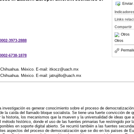
Enviar 
Indicadore
Links rela
Compartir
Otros
-0002-3973-2888
Otros
Permali
-0002-6738-1878
 Chihuahua. México. E-mail: itkocz@uach.mx
Chihuahua. México. E-mail: jatrujillo@uach.mx
sta investigación es generar conocimiento sobre el proceso de democratizació
e la caída del llamado bloque socialista. Se tiene una fuerte convicción de q
 la historia, los mecanismos que la mueven y la universalidad de ideas que
método histórico, donde el uso de las fuentes primarias fue restringido por l
ponibles en soporte digital abierto. Se recurrió también a las fuentes secunda
entes aspectos del proceso de democratización que se dio en los países de E