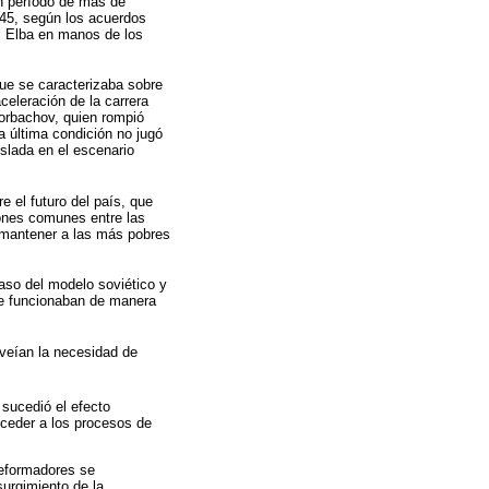
n período de más de
45, según los acuerdos
el Elba en manos de los
que se caracterizaba sobre
celeración de la carrera
Gorbachov, quien rompió
a última condición no jugó
slada en el escenario
 el futuro del país, que
iones comunes entre las
 mantener a las más pobres
aso del modelo soviético y
que funcionaban de manera
 veían la necesidad de
sucedió el efecto
a ceder a los procesos de
reformadores se
surgimiento de la