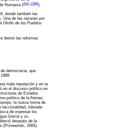
Ash, 1990
 de Rumanía (
).
8, donde también las
s. Una de las razones por
el
Otoño de los Pueblos
se dieron las reformas
o de democracia, que
 1989.
una mala reputación y en la
 en el discurso político en
structuras de Estados
ema político de la Atenas
 tiempo, la nueva forma de
 faccionalidad, tolerada
ásica de expresar los
igua Grecia y su
ableció después de la
s (Przeworski, 2005).