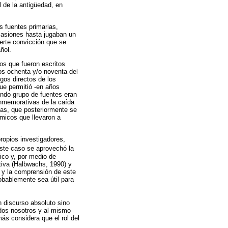
 de la antigüedad, en
s fuentes primarias,
ocasiones hasta jugaban un
uerte convicción que se
ñol.
os que fueron escritos
ños ochenta y/o noventa del
igos directos de los
ue permitió -en años
ndo grupo de fuentes eran
nmemorativas de la caída
nas, que posteriormente se
micos que llevaron a
ropios investigadores,
 este caso se aprovechó la
ico y, por medio de
ctiva (Halbwachs, 1990) y
o y la comprensión de este
obablemente sea útil para
un discurso absoluto sino
odos nosotros y al mismo
ás considera que el rol del