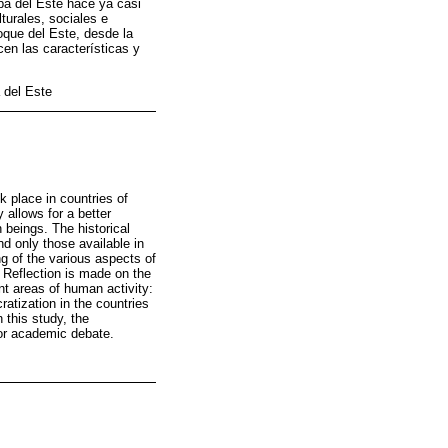
pa del Este hace ya casi
turales, sociales e
loque del Este, desde la
cen las características y
 del Este
k place in countries of
y allows for a better
 beings. The historical
d only those available in
g of the various aspects of
. Reflection is made on the
t areas of human activity:
ratization in the countries
 this study, the
for academic debate.