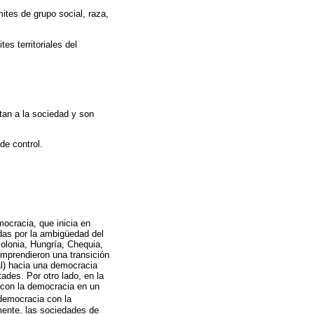
ímites de grupo social, raza,
es territoriales del
ntan a la sociedad y son
de control.
ocracia, que inicia en
das por la ambigüedad del
olonia, Hungría, Chequia,
emprendieron una transición
al) hacia una democracia
ades. Por otro lado, en la
n con la democracia en un
democracia con la
mente, las sociedades de