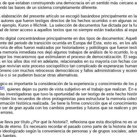
s de que estaban construyendo una democracia en un sentido más cercano al
iendo las bases de un sistema completamente diferente.
elaboración del presente artículo se escogió basándose principalmente en la
 autores que fueron testigos directos de los hechos ocurridos o en algunas 
or ejemplo, Kuron o Michnik. La selección de documentos fue dictada por la f
ad de tener acceso a aquellos textos que no siempre están traducidos al espa
erto digital concentrándose principalmente en dos tipos de documentos: Aquell
nte del periodo de transición ocurrida en Europa del Este, esto es, en los a
ría de ellos fueron realizados por historiadores y politólogos que fueron test
 memoria inmediata nos dejó algunos trabajos de análisis de lo ocurrido, lo q
ejor los mecanismos que estimularon el proceso de democratización. El segu
 en los años dos mil en adelante, relacionados en su mayoría con fechas co
 que revivían este proceso sociopolítico tan complicado de esperanzas huma
meno con muchos retrocesos democráticos y fallos administrativos y econó
vía o si se pudieron buscar otras alternativas.
ico es importante la consideración de la experiencia y conocimiento de los p
84)
, quienes dejan su punto de vista subjetivo en el trabajo que realizan. En
las investigadoras que tuvo la oportunidad de ser testigo de este hecho histór
ambién los recuerdos de otros protagonistas para estructurar la memoria cole
formación histórica realizada. Se tiene la firme convicción que el conocimient
de ser de gran ayuda con los cambios presentes y futuros que se realicen y pr
errores.
e lleva por título
¿Por qué la historia
?, reflexiona que esta disciplina no es 
da de eterno. Es necesario recordar el pasado como parte de la historia de t
 e ideologizado según la conveniencia de personas y de grupos sociales; adem
as fuentes.