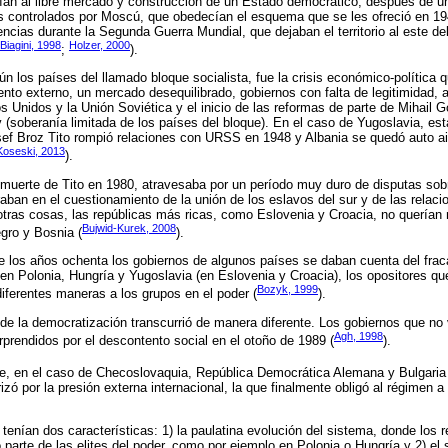
an al libre mercado y construcción de un Estado democrático, después de u
s controlados por Moscú, que obedecían el esquema que se les ofreció en 19
encias durante la Segunda Guerra Mundial, que dejaban el territorio al este d
Biagini, 1998
Holzer, 2000
;
).
 los países del llamado bloque socialista, fue la crisis económico-política 
ento externo, un mercado desequilibrado, gobiernos con falta de legitimidad, a
 Unidos y la Unión Soviética y el inicio de las reformas de parte de Mihail 
v (soberanía limitada de los países del bloque). En el caso de Yugoslavia, est
sef Broz Tito rompió relaciones con URSS en 1948 y Albania se quedó auto ai
Koseski, 2013
).
muerte de Tito en 1980, atravesaba por un período muy duro de disputas sobre
aban en el cuestionamiento de la unión de los eslavos del sur y de las relac
otras cosas, las repúblicas más ricas, como Eslovenia y Croacia, no querían
Bujwid-Kurek, 2008
ro y Bosnia (
).
e los años ochenta los gobiernos de algunos países se daban cuenta del frac
, en Polonia, Hungría y Yugoslavia (en Eslovenia y Croacia), los opositores 
Bozyk, 1999
iferentes maneras a los grupos en el poder (
).
de la democratización transcurrió de manera diferente. Los gobiernos que no
Agh, 1998
rprendidos por el descontento social en el otoño de 1989 (
).
, en el caso de Checoslovaquia, República Democrática Alemana y Bulgaria 
izó por la presión externa internacional, la que finalmente obligó al régimen 
enían dos características: 1) la paulatina evolución del sistema, donde los 
arte de las elites del poder, como por ejemplo en Polonia o Hungría y 2) el 