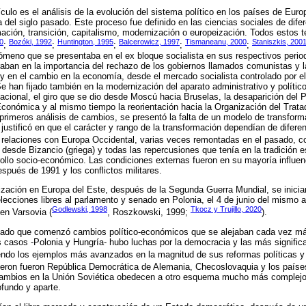
rtículo es el análisis de la evolución del sistema político en los países de Eur
a del siglo pasado. Este proceso fue definido en las ciencias sociales de di
ación, transición, capitalismo, modernización o europeización. Todos estos 
0
Bozóki, 1992
Huntington, 1995
Balcerowicz, 1997
Tismaneanu, 2000
Staniszkis, 200
;
;
;
;
;
nómeno que se presentaba en el ex bloque socialista en sus respectivos perio
aban en la importancia del rechazo de los gobiernos llamados comunistas y l
y en el cambio en la economía, desde el mercado socialista controlado por el 
Se han fijado también en la modernización del aparato administrativo y polític
rnacional, el giro que se dio desde Moscú hacia Bruselas, la desaparición del 
nómica y al mismo tiempo la reorientación hacia la Organización del Tratado
rimeros análisis de cambios, se presentó la falta de un modelo de transform
 justificó en que el carácter y rango de la transformación dependían de difere
 relaciones con Europa Occidental, varias veces remontadas en el pasado, co
 desde Bizancio (griega) y todas las repercusiones que tenía en la tradición e
arrollo socio-económico. Las condiciones externas fueron en su mayoría influen
spués de 1991 y los conflictos militares.
zación en Europa del Este, después de la Segunda Guerra Mundial, se inicia
elecciones libres al parlamento y senado en Polonia, el 4 de junio del mism
Godlewski, 1998
Tkocz y Trujillo, 2020
en Varsovia (
, Roszkowski, 1999;
).
tado que comenzó cambios político-económicos que se alejaban cada vez más 
casos -Polonia y Hungría- hubo luchas por la democracia y las más significa
endo los ejemplos más avanzados en la magnitud de sus reformas políticas 
ieron fueron República Democrática de Alemania, Checoslovaquia y los paíse
cambios en la Unión Soviética obedecen a otro esquema mucho más complejo
fundo y aparte.