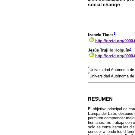
social change
1
Izabela Tkocz
http://orcid.org/0000
2
Jesús Trujillo Holguín
http://orcid.org/0000
1
Universidad Autónoma de
2
Universidad Autónoma de 
RESUMEN
El objetivo principal de e
Europa del Este, después d
permiten comprender mejor
humanos. Se trabaja con el 
solo se consultaron las dis
conocer a fondo los difer