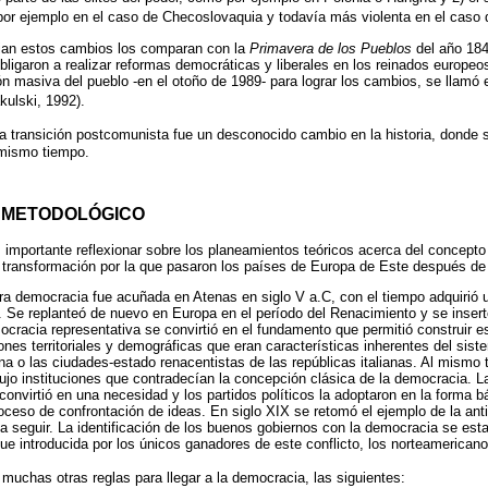
por ejemplo en el caso de Checoslovaquia y todavía más violenta en el caso
ian estos cambios los comparan con la
Primavera de los Pueblos
del año 184
igaron a realizar reformas democráticas y liberales en los reinados europeo
ión masiva del pueblo -en el otoño de 1989- para lograr los cambios, se llamó 
kulski, 1992).
la transición postcomunista fue un desconocido cambio en la historia, donde 
 mismo tiempo.
 METODOLÓGICO
 importante reflexionar sobre los planeamientos teóricos acerca del concept
a transformación por la que pasaron los países de Europa de Este después de
ra democracia fue acuñada en Atenas en siglo V a.C, con el tiempo adquirió 
Se replanteó de nuevo en Europa en el período del Renacimiento y se insertó
cracia representativa se convirtió en el fundamento que permitió construir e
iones territoriales y demográficas que eran características inherentes del sist
na o las ciudades-estado renacentistas de las repúblicas italianas. Al mismo
dujo instituciones que contradecían la concepción clásica de la democracia. La
onvirtió en una necesidad y los partidos políticos la adoptaron en la forma b
roceso de confrontación de ideas. En siglo XIX se retomó el ejemplo de la ant
seguir. La identificación de los buenos gobiernos con la democracia se est
ue introducida por los únicos ganadores de este conflicto, los norteamericano
muchas otras reglas para llegar a la democracia, las siguientes: