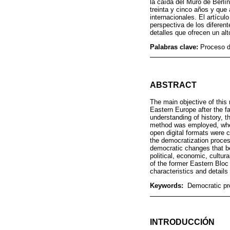
la caída del Muro de Berlí
treinta y cinco años y que
internacionales. El artícul
perspectiva de los diferent
detalles que ofrecen un a
Palabras clave:
Proceso d
ABSTRACT
The main objective of this
Eastern Europe after the fal
understanding of history, 
method was employed, where
open digital formats were 
the democratization process
democratic changes that be
political, economic, cultura
of the former Eastern Bloc 
characteristics and detail
Keywords:
Democratic pro
INTRODUCCIÓN