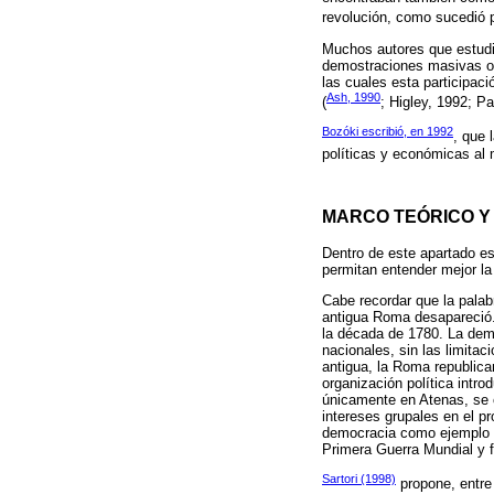
revolución, como sucedió 
Muchos autores que estud
demostraciones masivas obl
las cuales esta participac
Ash, 1990
(
; Higley, 1992; Pa
Bozóki escribió, en 1992
, que 
políticas y económicas al
MARCO TEÓRICO Y
Dentro de este apartado es
permitan entender mejor l
Cabe recordar que la palab
antigua Roma desapareció. 
la década de 1780. La demo
nacionales, sin las limitac
antigua, la Roma republica
organización política intro
únicamente en Atenas, se c
intereses grupales en el p
democracia como ejemplo a 
Primera Guerra Mundial y f
Sartori (1998)
propone, entre 