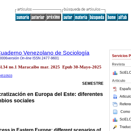
 Cuaderno Venezolano de Sociología
Servicios 
0006
versión On-line
ISSN
2477-9601
Revista
34 no.1 Maracaibo mar. 2025 Epub 30-Mayo-2025
SciELO
.14510503
Articulo
SEMESTRE
Españo
atización en Europa del Este: diferentes
Articu
bios sociales
Referen
Como c
SciELO
Traduc
ess in Eastern Europe: different scenarios of