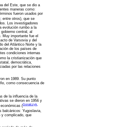
opa del Este, que se dio a
ferentes maneras como:
términos fueron usados por
1
; entre otros), que se
dos. Los investigadores
a evolución rumbo a la
gobierno central, al
o. Muy importante fue el
Pacto de Varsovia y del
 del Atlántico Norte y la
ación de los países de
ntes condiciones internas
mo la cristianización que
statal, democrática,
ciadas por las relaciones
ron en 1989. Su punto
o año, como consecuencia de
de la influencia de la
tivas se dieron en 1956 y
Goralczyk,
y económicas (
s balcánicos: Yugoslavia,
 y complicado, que