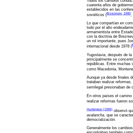
Todos los cambios conducí
cuarenta años de gobierno
establecidos en las confer
Brzezinski, 1990
soviéticos (
;
Lo que compartían en común
todo por el alto endeudami
armamentista entre Estados
con la doctrina de Breznie
un rol importante, pues Jo
internacional desde 1978 (
Yugoslavia, después de la 
principalmente se concentr
repúblicas. Entre muchas 
como Macedonia, Monteneg
Aunque ya desde finales d
trataban realizar reformas
semilegal presionaban de d
En otros países el camino 
realizar reformas fueron so
Huntington (1995)
observó que
avalancha
, que se caracter
democratización.
Generalmente los cambios t
encontraban también como p