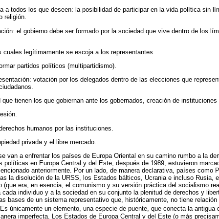
ca a todos los que deseen: la posibilidad de participar en la vida política sin l
 religión.
ción: el gobierno debe ser formado por la sociedad que vive dentro de los límit
s cuales legítimamente se escoja a los representantes.
formar partidos políticos (multipartidismo).
presentación: votación por los delegados dentro de las elecciones que represe
 ciudadanos.
 que tienen los que gobiernan ante los gobernados, creación de instituciones 
resión.
 derechos humanos por las instituciones.
opiedad privada y el libre mercado.
e van a enfrentar los países de Europa Oriental en su camino rumbo a la dem
s políticas en Europa Central y del Este, después de 1989, estuvieron marca
ncionado anteriormente. Por un lado, de manera declarativa, países como P
ras la disolución de la URSS, los Estados bálticos, Ucrania e incluso Rusia, 
io (que era, en esencia, el comunismo y su versión práctica del socialismo re
cada individuo y a la sociedad en su conjunto la plenitud de derechos y libert
las bases de un sistema representativo que, históricamente, no tiene relació
. Es únicamente un elemento, una especie de puente, que conecta la antigua 
anera imperfecta. Los Estados de Europa Central y del Este (o más precisa