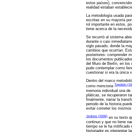
estos países), convencido
realidad estaban establec
La metodología usada para 
escritas en su mayoría por
rol importante en estos, p
tiene acerca de la necesid
Se recurrió al sistema abi
durante o casi inmediatame
siglo pasado; donde la mayo
cambios que ocurrían. Esta
posteriores- comprender m
los documentos publicados
del Muro de Berlín, en los
pudo contemplar como fenó
cuestionar si era la única 
Dentro del marco metodológ
Topolski (19
como menciona
memoria individual una de 
pláticas, se recuperaron t
finalmente, narrar la trans
periodo de la historia pue
evitar cometer los mismos 
Jenkins (2006)
en su texto qu
continuo y que no tiene na
tiempo se le ha mitificado
historiador es interpretar l