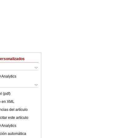
Personalizados
 Analytics
l (pdf)
lo en XML
cias del artículo
itar este artículo
 Analytics
ción automática