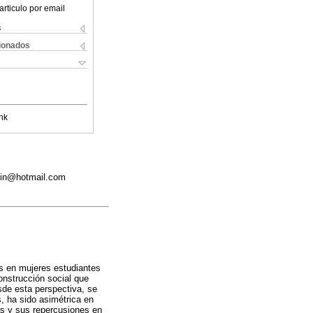
articulo por email
s
cionados
nk
min@hotmail.com
as en mujeres estudiantes
onstrucción social que
sde esta perspectiva, se
, ha sido asimétrica en
cas y sus repercusiones en