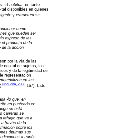
es. El
habitus
, en tanto
pital disponibles en quienes
agente
y
estructura
se
 funcionar como
iones que pueden ser
nio expreso de las
 el producto de la
o de la acción
son por la vía de las
e capital de sujetos, los
icos y de la legitimidad de
 de representación
materializan en las
Junqueira, 2006
(
:167). Esto
da -lo que, en
scrito en punteado en
juego se está
s carreras se
a refugio que va a
 a través de la
ormación sobre los
ciones óptimas sus
mediaciones a través