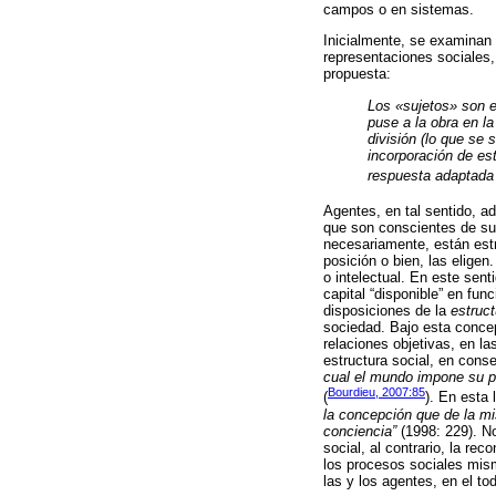
campos o en sistemas.
Inicialmente, se examinan
representaciones sociales,
propuesta:
Los «sujetos» son e
puse a la obra en la
división (lo que se 
incorporación de es
respuesta adaptada
Agentes, en tal sentido, 
que son conscientes de sus
necesariamente, están est
posición o bien, las elige
o intelectual. En este sent
capital “disponible” en fu
disposiciones de la
estruct
sociedad. Bajo esta concep
relaciones objetivas, en la
estructura social, en con
cual el mundo impone su pr
Bourdieu, 2007:85
(
). En esta 
la concepción que de la m
conciencia”
(1998: 229). No
social, al contrario, la r
los procesos sociales mism
las y los agentes, en el t