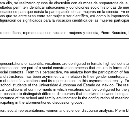
Para ello, se realizaron grupos de discusión con alumnas de preparatoria de l
ltados permiten identificar situaciones y condiciones socio históricas de nue
ocaciones para que exista la participación de las mujeres en la ciencia. En e
rsos que se entrelazan entre ser mujer y ser científica, así como la importanci
nfiguración de significados para la vocación científica de las mujeres particip
 científicas; representaciones sociales; mujeres y ciencia; Pierre Bourdieu; 
presentations of scientific vocations are configured in female high school stu
esentations are part of a social construction process that results in forms of 
social contexts. From this perspective, we analyze how the participation of fe
nd structures, has been asymmetrical in relation to their gender counterpart; t
on of scientific vocations and its repercussions in this asymmetrical reality. F
 school students of the Universidad Autónoma del Estado de México. The resul
ical conditions of our informants in which vocations can be configured for the 
t is possible to distinguish different discourses that intertwine between being
mportance of the school and family environment in the configuration of meanings
icipating in the aforementioned discussion groups.
ation; social representations; women and science; discourse analysis; Pierre 