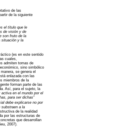
tativo de las
rtir de la siguiente
 el título que le
os de visión y de
 son fruto de la
 situación y la
áctico (es en este sentido
as cuales,
tes admiten tomas de
o económico, sino simbólico
al manera, se genera el
está enlazada con las
los miembros de la
gente
forman parte de las
. Así, para el sujeto, la
 activa en el mundo por el
has, para ser dichas”
ial debe explicarse no por
 substraen a la
tructiva de la realidad
da por las estructuras de
concretas que desarrollan
ieu, 2007).