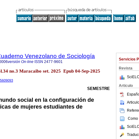
 Cuaderno Venezolano de Sociología
Servicios 
0006
versión On-line
ISSN
2477-9601
Revista
34 no.3 Maracaibo set. 2025 Epub 04-Sep-2025
SciELO
.15609093
Articulo
SEMESTRE
Españo
mundo social en la configuración de
Articu
ficas de mujeres estudiantes de
Referen
Como c
SciELO
Traduc