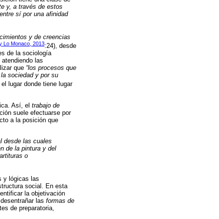
e y, a través de estos
tre sí por una afinidad
cimientos y de creencias
y Lo Monaco, 2013
:24), desde
 de la sociología
l atendiendo las
alizar que
“los procesos que
 la sociedad y por su
el lugar donde tiene lugar
ica. Así, el
trabajo de
ación suele efectuarse por
cto a la posición que
al desde las cuales
n de la pintura y del
rtituras o
 y lógicas las
tructura social. En esta
tificar la objetivación
 desentrañar las
formas de
tes de preparatoria,