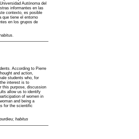
a Universidad Autónoma del
stras informantes en las
ste contexto, es posible
a que tiene el entorno
antes en los grupos de
habitus.
dents. According to Pierre
thought and action,
male students who, for
he interest is to
or this purpose, discussion
ts allow us to identify
participation of women in
 a woman and being a
 for the scientific
Bourdieu;
habitus