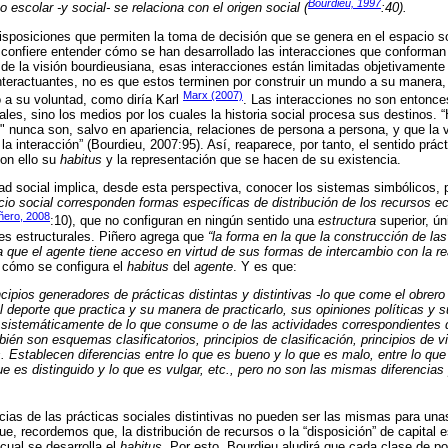
Bourdieu, 1997
o escolar -y social- se relaciona con el origen social (
:40).
isposiciones que permiten la toma de decisión que se genera en el espacio so
confiere entender cómo se han desarrollado las interacciones que conforman l
sde la visión bourdieusiana, esas interacciones están limitadas objetivamente
interactuantes, no es que estos terminen por construir un mundo a su manera, 
Marx (2007)
 a su voluntad, como diría Karl
. Las interacciones no son entonce
ales, sino los medios por los cuales la historia social procesa sus destinos. 
s" nunca son, salvo en apariencia, relaciones de persona a persona, y que la v
la interacción” (Bourdieu, 2007:95). Así, reaparece, por tanto, el sentido prác
con ello su
habitus
y la representación que se hacen de su existencia.
dad social implica, desde esta perspectiva, conocer los sistemas simbólicos, 
cio social corresponden formas específicas de distribución de los recursos e
ñero, 2008
:10), que no configuran en ningún sentido una
estructura
superior, ún
es estructurales. Piñero agrega que
“la forma en la que la construcción de la
la que el agente tiene acceso en virtud de sus formas de intercambio con la re
 cómo se configura el
habitus
del
agente
. Y es que:
cipios generadores de prácticas distintas y distintivas -lo que come el obrero
l deporte que practica y su manera de practicarlo, sus opiniones políticas y 
n sistemáticamente de lo que consume o de las actividades correspondientes 
mbién son esquemas clasificatorios, principios de clasificación, principios de vi
s. Establecen diferencias entre lo que es bueno y lo que es malo, entre lo que 
que es distinguido y lo que es vulgar, etc., pero no son las mismas diferencias
cias de las prácticas sociales distintivas no pueden ser las mismas para una
ue, recordemos que, la distribución de recursos o la “disposición” de capital 
 cual se desarrolla el
habitus
. Por esto, Bourdieu aludirá que cada clase de po