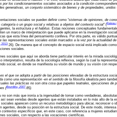
s por los condicionamientos sociales asociados a la condición correspondient
es generativas, un conjunto sistemático de bienes y de propiedades, unidos en
.
sentaciones sociales se pueden definir como
“sistemas de opiniones, de cono
Rateau 
 categoría o un grupo social y relativas a objetos del contexto social”
(
gentes,
la
estructura y
el
habitus.
Estas nociones conceptuales fundamentales
iten un marco de interpretación que puede aplicarse en la investigación socia
cas que esta línea del pensamiento conlleva. Por otra parte, es válido puntu
de las representaciones sociales están marcados a la vez por la actualidad de
, 2013
:26). De manera que el concepto de espacio social está implicado como 
aciones sociales.
es sociales que aquí se aborda tiene particular interés en la mirada sociológ
 interpretativo, resulta de la sociología reflexiva, según la cual la represent
ndo social, en donde se manifiesta su visión de mundo y su visión con respe
es el que se adopta a partir de las posiciones elevadas de la estructura soci
a como una representación -en el sentido de la filosofía idealista pero tambié
cuales las prácticas no son otra cosa que papeles teatrales, ejecuciones de pa
Bourdieu, 2007
nes (
:85).
 no son más que ironía a la ingenuidad de tomar como verdaderas, absolutas
 así sean venidas desde agentes que están instalados en lo más alto de la es
s sociales aparecen como un recurso metodológico para ubicar, reconocer o iden
 agentes, desde su posición en la estructura social. De este modo, interesa
 contextos específicos que
, en este caso, con referencia a mujeres estudian
nes sociales, con respecto a las vocaciones científicas.