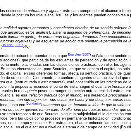
 las nociones de
estructura y agente
, esto para comprender el alcance interpre
 desde la postura bourdieusiana. Así, las y los agentes pueden concebirse a pa
n realidad agentes actuantes y conscientes dotados de un sentido práctico (es
 que desarrolló estos análisis), sistema adquirido de preferencias, de principi
suele llamar un gusto), de estructuras cognitivas duraderas (que esencialmente
tructuras objetivas) y de esquemas de acción que orientan la percepción de la
Bourdieu, 1997
(
:40).
Bourdieu (2007)
además de actuantes, cuentan con lo que
señala como sentido pr
 acciones), que participa de los esquemas de percepción y de apreciación, l
rechamente relacionadas con las disposiciones prácticas; con ello, los agen
n. En estas circunstancias, para Bourdieu, es que se genera el capital, no sól
ido, el capital, en sus diferentes formas, afecta su sentido práctico, y de igu
nción de su posición. Ciertamente, se confiere a agentes una subjetividad que 
ura
que, (estructurada y estructurante), está constituida en las prácticas de 
ción, la propuesta reconoce el punto de vista, según el cual la
estructura
o
a
s cuales la o el
agente
posee un margen de acción ante la realidad estructurada
secuencia, es esa
“relación práctica con el mundo, esa presencia preocupada y
esencia, con sus urgencias, sus cosas por hacer y por decir, sus cosas hec
Durkheim
línea, junto con
“estimamos que es fecunda la idea de que la vida soc
isma se hacen quienes toman parte de ella, sino por causas profundas que se
 se trata tampoco de que Bourdieu niegue la subjetividad ni la dimensión cons
econoce, pero las ubica como procesos en permanente historización, condiciona
os, en el tiempo y espacio. Por estructura, el autor entiende las posiciones 
odo social, en el que actúan a nivel de sistema o de campo de actividad (Bourd