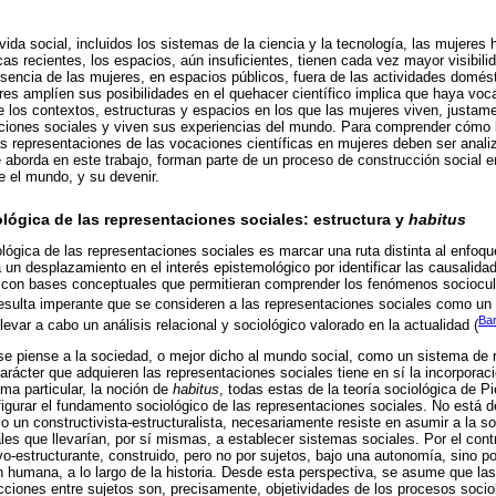
ida social, incluidos los sistemas de la ciencia y la tecnología, las mujeres
s recientes, los espacios, aún insuficientes, tienen cada vez mayor visibili
esencia de las mujeres, en espacios públicos, fuera de las actividades domésti
es amplíen sus posibilidades en el quehacer científico implica que haya voca
los contextos, estructuras y espacios en los que las mujeres viven, justam
ciones sociales y viven sus experiencias del mundo. Para comprender cómo
las representaciones de las vocaciones científicas en mujeres deben ser anal
aborda en este trabajo, forman parte de un proceso de construcción social 
 el mundo, y su devenir.
ológica de las representaciones sociales: estructura y
habitus
ológica de las representaciones sociales es marcar una ruta distinta al enfoq
 un desplazamiento en el interés epistemológico por identificar las causalida
r con bases conceptuales que permitieran comprender los fenómenos sociocu
esulta imperante que se consideren a las representaciones sociales como un 
Bar
evar a cabo un análisis relacional y sociológico valorado en la actualidad (
se piense a la sociedad, o mejor dicho al mundo social, como un sistema de
 carácter que adquieren las representaciones sociales tiene en sí la incorpor
rma particular, la noción de
habitus
, todas estas de la teoría sociológica de P
igurar el fundamento sociológico de las representaciones sociales. No está 
 un constructivista-estructuralista, necesariamente resiste en asumir a la 
ales que llevarían, por sí mismas, a establecer sistemas sociales. Por el contra
vo-estructurante, construido, pero no por sujetos, bajo una autonomía, sino po
 humana, a lo largo de la historia. Desde esta perspectiva, se asume que la
cciones entre sujetos son, precisamente, objetividades de los procesos socio