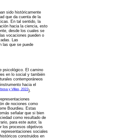
 han sido históricamente
dad que da cuenta de la
cas. En tal sentido, la
ción hacia la ciencia, esto
ente, desde los cuales se
 las vocaciones pueden o
izadas. Las
en las que se puede
ue psicológico. El camino
des en lo social y también
lturales contemporáneos
instrumento hacia el
bosa y Villas, 2022
).
 representaciones
ación de nociones como
ierre Bourdieu. Estas
demás señalar que si bien
sociedad como resultado de
rio, para este autor, la
r los procesos objetivos
s representaciones sociales
históricos construidos en