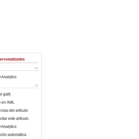
Personalizados
 Analytics
l (pdf)
lo en XML
cias del artículo
itar este artículo
 Analytics
ción automática