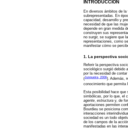
INTRODUCCIÓN
En diversos ámbitos de la v
subrepresentadas. En época
capacidad, desarrollo y pr
necesidad de que las mujer
depende en gran medida de 
construyen sus representa
no surgir, se sugiere que 
representaciones, como se 
manifestar cómo se percibe
1. La perspectiva soci
Referir la perspectiva soci
sociológico surgió debido a
por la necesidad de conta
Junqueira, 2006
(
). Además, r
conocimiento que permita ll
Esta posibilidad hace que 
simbólicas, por lo que, el
agente
,
estructura
y, de fo
aportaciones permiten conf
Bourdieu se posiciona como
interacciones interindividu
sociedad es un todo objeti
de los campos de la acción
manifestadas en las intera