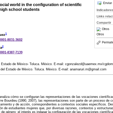
Enviar 
cial world in the configuration of scientific
 high school students
Indicadore
Links rela
Compartir
Otros
1
Otros
uez
-0001-8031-3602
Permali
2
ca
-0001-8387-7139
l Estado de México- Toluca. México. E-mail: cgonzalezd@uaemex.mx/cgdo
s del Estado de México. Toluca. México. E-mail: anamaruri.m@gmail.com
 analiza cómo se configuran las representaciones de las vocaciones científic
rre Bourdieu (1990, 2007), las representaciones son parte de un proceso de c
amiento y de acción, correspondientes a contextos sociales específicos. De
ión de estudiantes mujeres que, por diversas razones, contextos y estructuras
 de género; el interés es indagar la configuración de las vocaciones científi