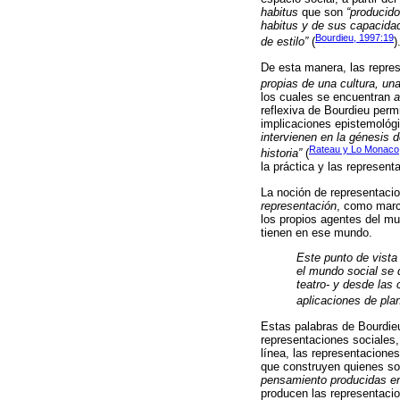
habitus
que son
“producido
habitus y de sus capacidad
Bourdieu, 1997:19
de estilo”
(
)
De esta manera, las repre
propias de una cultura, una
los cuales se encuentran
a
reflexiva de Bourdieu perm
implicaciones epistemológi
intervienen en la génesis 
Rateau y Lo Monaco
historia”
(
la práctica y las represent
La noción de representacion
representación
, como marco
los propios agentes del mu
tienen en ese mundo.
Este punto de vista 
el mundo social se d
teatro- y desde las 
aplicaciones de pla
Estas palabras de Bourdieu
representaciones sociales,
línea, las representacione
que construyen quienes son
pensamiento producidas en
producen las representacio