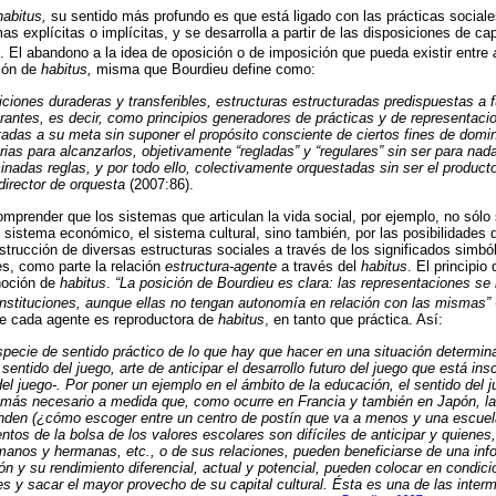
habitus,
su sentido más profundo es que está ligado con las prácticas social
s explícitas o implícitas, y se desarrolla a partir de las disposiciones de ca
). El abandono a la idea de oposición o de imposición que pueda existir entre
ción de
habitus,
misma que Bourdieu define como:
ciones duraderas y transferibles, estructuras estructuradas predispuestas a
urantes, es decir, como principios generadores de prácticas y de representac
adas a su meta sin suponer el propósito consciente de ciertos fines de domi
as para alcanzarlos, objetivamente “regladas” y “regulares” sin ser para nada
inadas reglas, y por todo ello, colectivamente orquestadas sin ser el product
director de orquesta
(2007:86).
comprender que los sistemas que articulan la vida social, por ejemplo, no sólo 
el sistema económico, el sistema cultural, sino también, por las posibilidades d
strucción de diversas estructuras sociales a través de los significados simból
es, como parte la relación
estructura-agente
a través del
habitus
. El principio
noción de
habitus
.
“La posición de Bourdieu es clara: las representaciones se 
 instituciones, aunque ellas no tengan autonomía en relación con las mismas”
de cada agente es reproductora de
habitus
, en tanto que práctica. Así:
specie de sentido práctico de lo que hay que hacer en una situación determina
 sentido del juego, arte de anticipar el desarrollo futuro del juego que está in
el juego-. Por poner un ejemplo en el ámbito de la educación, el sentido del 
más necesario a medida que, como ocurre en Francia y también en Japón, la
unden (¿cómo escoger entre un centro de postín que va a menos y una escuel
os de la bolsa de los valores escolares son difíciles de anticipar y quienes,
rmanos y hermanas, etc., o de sus relaciones, pueden beneficiarse de una inf
ión y su rendimiento diferencial, actual y potencial, pueden colocar en condi
es y sacar el mayor provecho de su capital cultural. Ésta es una de las inter