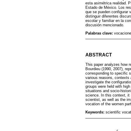
esta asimétrica realidad. 
Estado de México. Los resu
que se pueden configurar v
distinguir diferentes discu
escolar y familiar en la co
discusión mencionado.
Palabras clave:
vocaciones
ABSTRACT
This paper analyzes how re
Bourdieu (1990, 2007), repr
corresponding to specific 
various reasons, contexts a
investigate the configurati
groups were held with high
situations and socio-histor
science. In this context, i
scientist, as well as the i
vocation of the women part
Keywords:
scientific voc