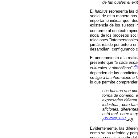
de las cuales el éxit
El
habitus
representa las d
social de esta manera nos 
importante indicar que, de
existencia de los sujetos 
conforme al contexto ajeno
nodal de los procesos soci
relaciones "interpersonale
jamás reside por entero en 
desarrollan, configurando 
El acercamiento a la reali
presente que
“a cada espa
Pi
culturales y simbólicos”
(
dependen de las condicion
se liga a la información a 
lo que permite comprender
Los habitus son prin
forma de comerlo, e
expresarlas difiere
industrial-; pero ta
aficiones, diferente
está mal, entre lo 
Bourdieu, 1997
(
:20).
Evidentemente, las diferen
como se ha referido y porq
espacio social, a partir del