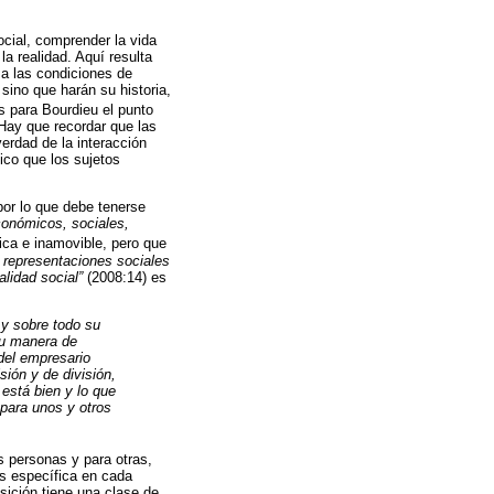
cial, comprender la vida
a realidad. Aquí resulta
 a las condiciones de
sino que harán su historia,
s para Bourdieu el punto
“Hay que recordar que las
erdad de la interacción
tico que los sujetos
por lo que debe tenerse
conómicos, sociales,
ica e inamovible, pero que
s representaciones sociales
alidad social”
(2008:14) es
 y sobre todo su
su manera de
del empresario
sión y de división,
está bien y lo que
 para unos y otros
s personas y para otras,
es específica en cada
sición tiene una clase de