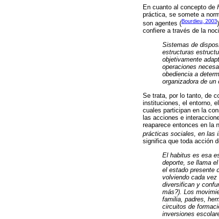
En cuanto al concepto de
práctica, se somete a norma
Bourdieu, 2003
son agentes (
confiere a través de la no
Sistemas de disposi
estructuras estruct
objetivamente adapt
operaciones necesari
obediencia a determ
organizadora de un 
Se trata, por lo tanto, de 
instituciones, el entorno, 
cuales participan en la con
las acciones e interaccion
reaparece entonces en la 
prácticas sociales, en las
significa que toda acción 
El habitus es esa e
deporte, se llama el
el estado presente d
volviendo cada vez 
diversifican y conf
más?). Los movimient
familia, padres, he
circuitos de formac
inversiones escolar