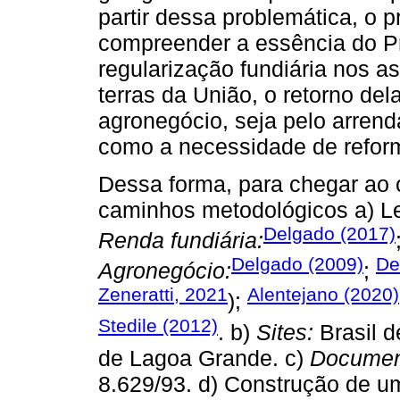
partir dessa problemática, o 
compreender a essência do Pro
regularização fundiária nos 
terras da União, o retorno de
agronegócio, seja pelo arren
como a necessidade de reform
Dessa forma, para chegar ao o
caminhos metodológicos a) Lei
Delgado (2017)
Renda fundiária:
Delgado (2009)
De
Agronegócio:
;
Zeneratti, 2021
Alentejano (2020)
);
Stedile (2012)
. b)
Sites:
Brasil d
de Lagoa Grande. c)
Documen
8.629/93. d) Construção de u