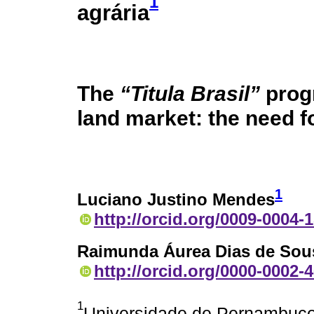
1
agrária
The
“Titula Brasil”
progr
land market: the need f
1
Luciano Justino Mendes
http://orcid.org/0009-0004-
Raimunda Áurea Dias de Sou
http://orcid.org/0000-0002-
1
Universidade de Pernambuco. 