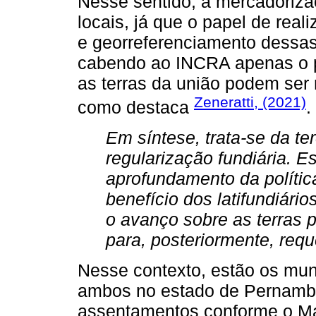
Nesse sentido, a mercadorizaç
locais, já que o papel de reali
e georreferenciamento dessas 
cabendo ao INCRA apenas o p
as terras da união podem ser 
Zeneratti, (2021)
como destaca
.
Em síntese, trata-se da te
regularização fundiária. E
aprofundamento da polític
benefício dos latifundiári
o avanço sobre as terras 
para, posteriormente, requer
Nesse contexto, estão os mun
ambos no estado de Pernamb
assentamentos conforme o Ma