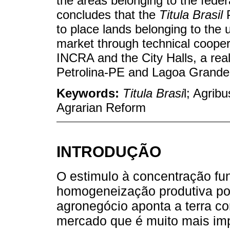
the areas belonging to the feder
concludes that the
Titula Brasil
P
to place lands belonging to the
market through technical coope
INCRA and the City Halls, a reali
Petrolina-PE and Lagoa Grande
Keywords:
Titula Brasi
l; Agrib
Agrarian Reform
INTRODUÇÃO
O estimulo à concentração fun
homogeneização produtiva por
agronegócio aponta a terra c
mercado que é muito mais im