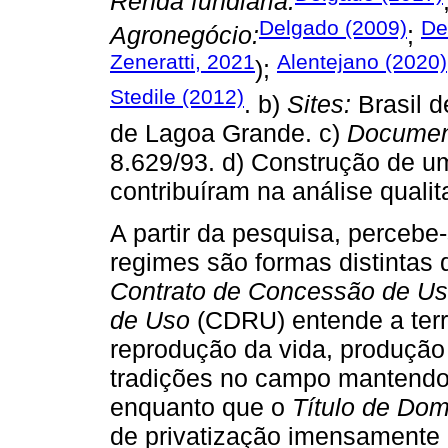
Renda fundiária:
Delgado (2009)
De
Agronegócio:
;
Zeneratti, 2021
Alentejano (2020)
);
Stedile (2012)
. b)
Sites:
Brasil d
de Lagoa Grande. c)
Documen
8.629/93. d) Construção de u
contribuíram na análise qualit
A partir da pesquisa, percebe-
regimes são formas distintas 
Contrato de Concessão de U
de Uso
(CDRU) entende a ter
reprodução da vida, produção
tradições no campo mantendo 
enquanto que o
Título de Dom
de privatização imensamente i