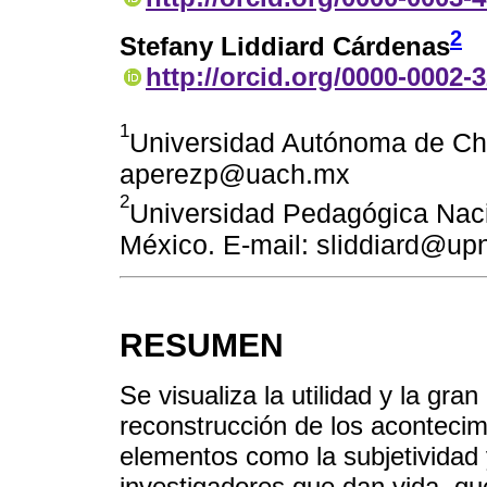
2
Stefany Liddiard Cárdenas
http://orcid.org/0000-0002-
1
Universidad Autónoma de Chi
aperezp@uach.mx
2
Universidad Pedagógica Naci
México. E-mail: sliddiard@u
RESUMEN
Se visualiza la utilidad y la gra
reconstrucción de los acontecimi
elementos como la subjetividad y
investigadores que dan vida, qu