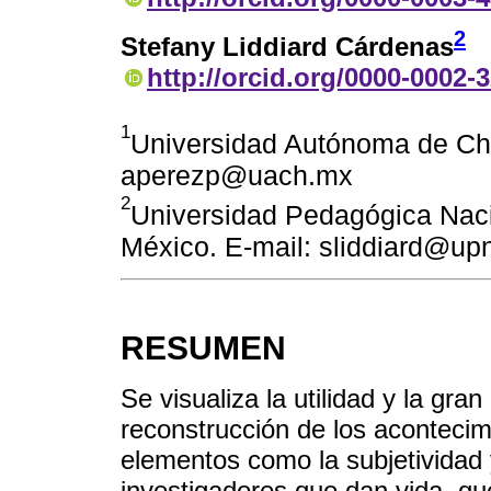
2
Stefany Liddiard Cárdenas
http://orcid.org/0000-0002-
1
Universidad Autónoma de Chi
aperezp@uach.mx
2
Universidad Pedagógica Naci
México. E-mail: sliddiard@u
RESUMEN
Se visualiza la utilidad y la gra
reconstrucción de los acontecimi
elementos como la subjetividad y
investigadores que dan vida, qu