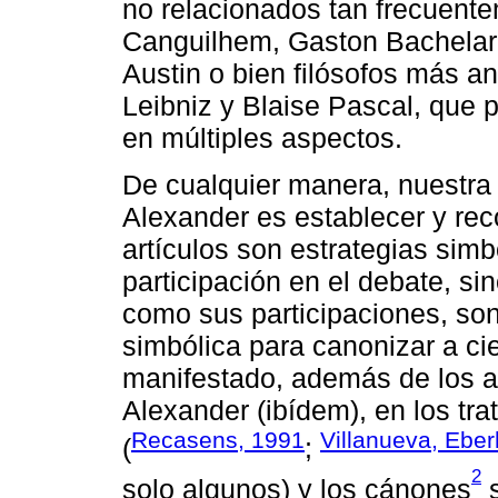
no relacionados tan frecuent
Canguilhem, Gaston Bachelar
Austin o bien filósofos más a
Leibniz y Blaise Pascal, que p
en múltiples aspectos.
De cualquier manera, nuestra t
Alexander es establecer y rec
artículos son estrategias sim
participación en el debate, si
como sus participaciones, so
simbólica para canonizar a cie
manifestado, además de los a
Alexander (ibídem), en los tr
Recasens, 1991
Villanueva, Eber
(
;
2
solo algunos) y los cánones
s