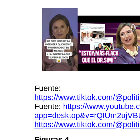
Fuente:
https://www.tiktok.com/@pol
Fuente:
https://www.youtube.
app=desktop&v=rQIUm2ujVB
https://www.tiktok.com/@pol
Figuras 4