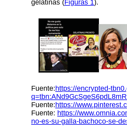
gelatinas (
Figuras 1
).
Fuente:
https://encrypted-tbn0
q=tbn:ANd9GcSgeS6pdL8mR
Fuente:
https://www.pinteres
Fuente:
https://www.omnia.com
no-es-su-galla-bachoco-se-de