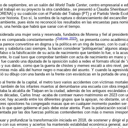
co de septiembre, en un salón del
World Trade Center
, centro empresarial e ed
al trabajó en su proyecto la otra candidata-, se presentó a Claudia Sheinbau
RENA) y su coalición con el Partido del Trabajo (PT) y el Partido Verde Ec
er historia. Eso sí, la sombra de la ruptura o distanciamiento del excancille
 ambiente, pues éste no reconoció los resultados en las encuestas para nomi
o, una herida que habrá que sanar con el tiempo.
iderada una mujer seria y reservada, fundadora de Morena y fiel al preside
Quiroga, 2023
n es comparada constantemente- (
), se presenta como académica, 
 parece convertirse en dogma y la política en un ring de boxeo, con lo cual
es y sabiduría casi siempre, la hacen considerar “politiquerías” algunos ata
 falso o la falsificación de su acta de nacimiento que también lo fue, o la acu
dente, lo cual tuvo que comprobar también con acta de nacimiento en mano y
 fue cuando una diputada de la oposición subió a redes el formato oficial de “
o y sus datos, como que la guerra de chistes y
memes
escaló a otro nivel, pe
 miras más allá del humor negro o macabro del asunto. Y cuando la agresivi
ió su dibujo con una banda en la frente con esvásticas en la portada de una 
 al frente de la capital, el metro tuvo varios accidentes con víctimas mortale
 también de los infantes muertos al derrumbarse una escuela con obra irregul
taba la alcaldía de Tlalpan en la ciudad, además de los antiguos escándalos 
res décadas, Carlos Imaz -acaba de contraer nuevo matrimonio en 2023 con 
recer, hay acuerdo entre los diferentes grupos que la apoyan, no obstante, un
ctores opositores ha congregado masas que en cualquier momento pueden ser d
a lo que quien gobierne el país debe estar atenta. Pues la polarización socia
imentada por las dos fuerzas políticas contendientes con más o menos irrespon
uar y profundizar la transformación iniciada en 2018, de sostener y dirigir el 
e con sus errores y aciertos ha mantenido estabilidad económica general, a