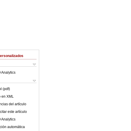
Personalizados
 Analytics
l (pdf)
lo en XML
cias del artículo
itar este artículo
 Analytics
ción automática