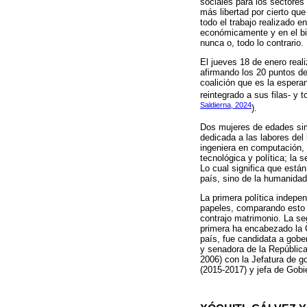
sociales para los sectores 
más libertad por cierto qu
todo el trabajo realizado e
económicamente y en el bie
nunca o, todo lo contrario.
El jueves 18 de enero real
afirmando los 20 puntos de
coalición que es la espera
reintegrado a sus filas- y 
Saldierna, 2024
).
Dos mujeres de edades simi
dedicada a las labores del
ingeniera en computación, e
tecnológica y política; la 
Lo cual significa que están
país, sino de la humanidad
La primera política indepe
papeles, comparando esto 
contrajo matrimonio. La se
primera ha encabezado la C
país, fue candidata a gobe
y senadora de la Repúblic
2006) con la Jefatura de g
(2015-2017) y jefa de Gobie