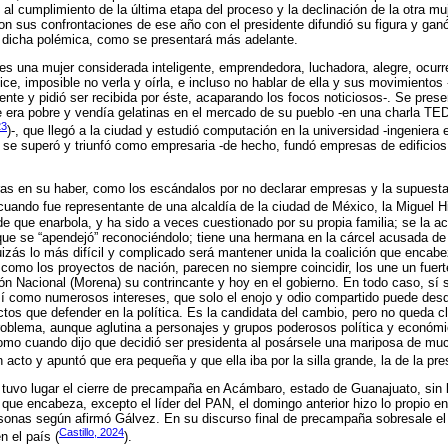
l cumplimiento de la última etapa del proceso y la declinación de la otra muje
on sus confrontaciones de ese año con el presidente difundió su figura y gan
e dicha polémica, como se presentará más adelante.
es una mujer considerada inteligente, emprendedora, luchadora, alegre, ocurre
ce, imposible no verla y oírla, e incluso no hablar de ella y sus movimientos
ente y pidió ser recibida por éste, acaparando los focos noticiosos-. Se pre
e era pobre y vendía gelatinas en el mercado de su pueblo -en una charla TED
23
)-, que llegó a la ciudad y estudió computación en la universidad -ingeniera
, se superó y triunfó como empresaria -de hecho, fundó empresas de edificios
s en su haber, como los escándalos por no declarar empresas y la supuesta 
cuando fue representante de una alcaldía de la ciudad de México, la Miguel Hi
de que enarbola, y ha sido a veces cuestionado por su propia familia; se la a
 que se “apendejó” reconociéndolo; tiene una hermana en la cárcel acusada d
izás lo más difícil y complicado será mantener unida la coalición que encabe
í como los proyectos de nación, parecen no siempre coincidir, los une un fuer
n Nacional (Morena) su contrincante y hoy en el gobierno. En todo caso, sí 
así como numerosos intereses, que solo el enojo y odio compartido puede desdi
tos que defender en la política. Es la candidata del cambio, pero no queda cl
problema, aunque aglutina a personajes y grupos poderosos política y económ
omo cuando dijo que decidió ser presidenta al posársele una mariposa de mu
n acto y apuntó que era pequeña y que ella iba por la silla grande, la de la pre
 tuvo lugar el cierre de precampaña en Acámbaro, estado de Guanajuato, sin 
n que encabeza, excepto el líder del PAN, el domingo anterior hizo lo propio 
rsonas según afirmó Gálvez. En su discurso final de precampaña sobresale el
Castillo, 2024
n el país (
).