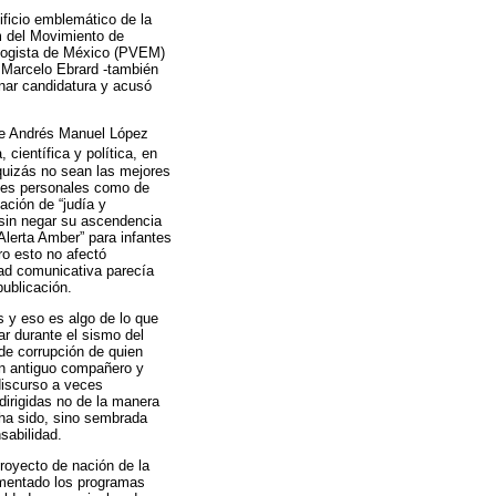
ificio emblemático de la
m del Movimiento de
ologista de México (PVEM)
r Marcelo Ebrard -también
nar candidatura y acusó
nte Andrés Manuel López
científica y política, en
 quizás no sean las mejores
ques personales como de
sación de “judía y
 sin negar su ascendencia
Alerta Amber” para infantes
ro esto no afectó
dad comunicativa parecía
publicación.
s y eso es algo de lo que
ar durante el sismo del
de corrupción de quien
un antiguo compañero y
 discurso a veces
irigidas no de la manera
l ha sido, sino sembrada
sabilidad.
proyecto de nación de la
umentado los programas