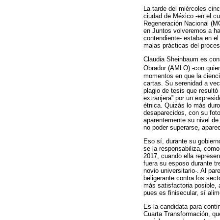
La tarde del miércoles cin
ciudad de México -en el cu
Regeneración Nacional (MO
en Juntos volveremos a hac
contendiente- estaba en el
malas prácticas del proces
Claudia Sheinbaum es cons
Obrador (AMLO) -con quie
momentos en que la ciencia
cartas. Su serenidad a vec
plagio de tesis que resultó
extranjera” por un expresi
étnica. Quizás lo más duro
desaparecidos, con su fot
aparentemente su nivel de
no poder superarse, aparec
Eso sí, durante su gobierno
se la responsabiliza, como
2017, cuando ella represen
fuera su esposo durante t
novio universitario-. Al pa
beligerante contra los se
más satisfactoria posible, 
pues es finisecular, sí al
Es la candidata para contin
Cuarta Transformación, qu