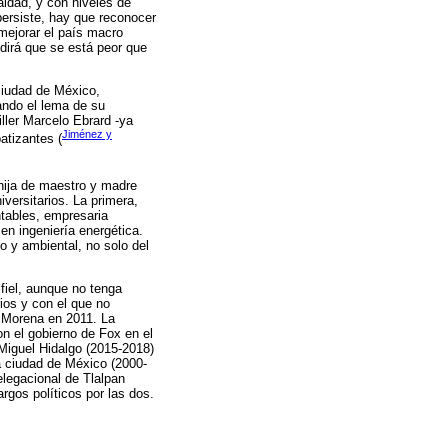
aldad, y con niveles de
persiste, hay que reconocer
 mejorar el país macro
dirá que se está peor que
ciudad de México,
ando el lema de su
ller Marcelo Ebrard -ya
Jiménez y
atizantes (
 hija de maestro y madre
versitarios. La primera,
entables, empresaria
en ingeniería energética.
co y ambiental, no solo del
 fiel, aunque no tenga
ios y con el que no
e Morena en 2011. La
n el gobierno de Fox en el
 Miguel Hidalgo (2015-2018)
a ciudad de México (2000-
legacional de Tlalpan
rgos políticos por las dos.