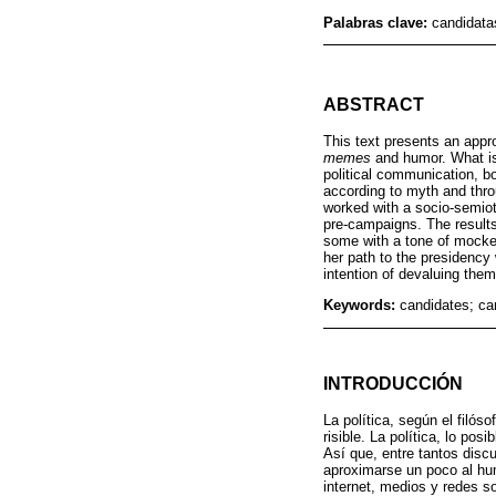
Palabras clave:
candidata
ABSTRACT
This text presents an appr
memes
and humor. What is 
political communication, bot
according to myth and thr
worked with a socio-semiot
pre-campaigns. The results
some with a tone of mocker
her path to the presidency 
intention of devaluing them
Keywords:
candidates; c
INTRODUCCIÓN
La política, según el filós
risible. La política, lo po
Así que, entre tantos disc
aproximarse un poco al hum
internet, medios y redes so