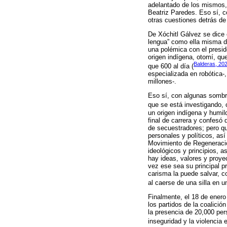
adelantado de los mismos, a
Beatriz Paredes. Eso sí, c
otras cuestiones detrás d
De Xóchitl Gálvez se dice 
lengua” como ella misma di
una polémica con el presid
origen indígena, otomí, qu
Balderas, 20
que 600 al día (
especializada en robótica-
millones-.
Eso sí, con algunas sombra
que se está investigando, 
un origen indígena y humil
final de carrera y confesó
de secuestradores; pero qu
personales y políticos, as
Movimiento de Regeneració
ideológicos y principios, 
hay ideas, valores y proyec
vez ese sea su principal 
carisma la puede salvar, c
al caerse de una silla en u
Finalmente, el 18 de enero
los partidos de la coalició
la presencia de 20,000 pe
inseguridad y la violencia e