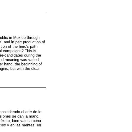
ublic in Mexico through
, and in part production of
tion of the hero's path
ral campaigns? This is
re-candidates during the
and meaning was varied,
r hand, the beginning of
gins, but with the clear
considerado el arte de lo
casiones se dan la mano.
éxico, bien vale la pena
mes
y en las mentes, en