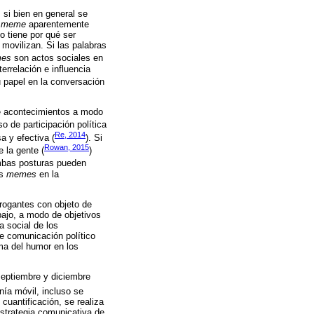
, si bien en general se
n
meme
aparentemente
o tiene por qué ser
 movilizan. Si las palabras
es
son actos sociales en
errelación e influencia
u papel en la conversación
e acontecimientos a modo
 de participación política
Re, 2014
a y efectiva (
). Si
Rowan, 2015
e la gente (
)
ambas posturas pueden
os
memes
en la
rrogantes con objeto de
bajo, a modo de objetivos
a social de los
e comunicación político
ma del humor en los
septiembre y diciembre
nía móvil, incluso se
cuantificación, se realiza
estrategia comunicativa de