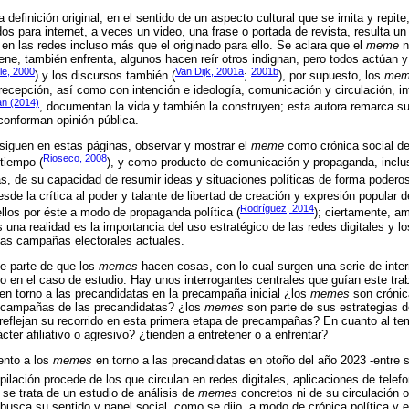
definición original, en el sentido de un aspecto cultural que se imita y repite
os para internet, a veces un video, una frase o portada de revista, resulta u
 en las redes incluso más que el originado para ello. Se aclara que el
meme
n
iene, también enfrenta, algunos hacen reír otros indignan, pero todos actúan y
le, 2000
Van Dijk, 2001a
2001b
) y los discursos también (
;
), por supuesto, los
mem
ecepción, así como con intención e ideología, comunicación y circulación, int
an (2014)
, documentan la vida y también la construyen; esta autora remarca s
 conforman opinión pública.
siguen en estas páginas, observar y mostrar el
meme
como crónica social d
Rioseco, 2008
 tiempo (
), y como producto de comunicación y propaganda, incluso
s, de su capacidad de resumir ideas y situaciones políticas de forma poderos
esde la crítica al poder y talante de libertad de creación y expresión popular d
Rodríguez, 2014
ellos por éste a modo de propaganda política (
); ciertamente, 
es una realidad es la importancia del uso estratégico de las redes digitales y l
las campañas electorales actuales.
se parte de que los
memes
hacen cosas, con lo cual surgen una serie de inte
co en el caso de estudio. Hay unos interrogantes centrales que guían este tra
en torno a las precandidatas en la precampaña inicial ¿los
memes
son crónic
ecampañas de las precandidatas? ¿los
memes
son parte de sus estrategias d
reflejan su recorrido en esta primera etapa de precampañas? En cuanto al te
ter afiliativo o agresivo? ¿tienden a entretener o a enfrentar?
ento a los
memes
en torno a las precandidatas en otoño del año 2023 -entre 
pilación procede de los que circulan en redes digitales, aplicaciones de telefo
se trata de un estudio de análisis de
memes
concretos ni de su circulación o 
e busca su sentido y papel social, como se dijo, a modo de crónica política y 