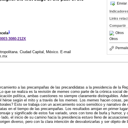
Enviar 
Indicadore
Links rela
Compartir
1
Otros
ncela
-0003-3080-212X
Otros
Permali
ropolitana. Ciudad Capital, México. E-mail
m.mx
rcamiento a las precampañas de las precandidatas a la presidencia de la Re
Lo que se realiza es la revisión de
memes
como parte de la crónica social de
icación política, ambas cuestiones no siempre claramente distinguibles. Ade
l héroe según el mito y a través de los
memes
. Los
memes
hacen cosas, pe
orales? Esto se trabaja con un acercamiento socio semiótico y narrativo de
atas en el tiempo de las precampañas. Los resultados arrojan en primer lugar
mensaje y significado de estos fue variado, unos con tono de burla y humor, y 
lado, el inicio de su camino hacia la presidencia estuvo lleno de acusacione
origen diverso, pero con la clara intención de desvalorizarlas y ser objeto de 