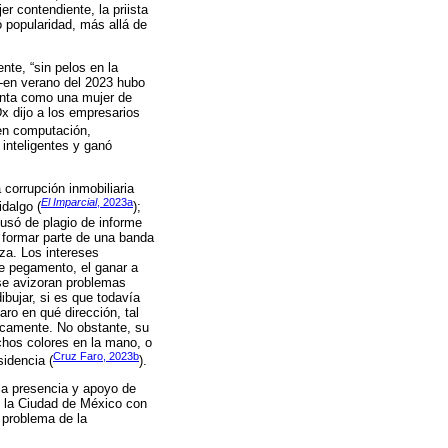
r contendiente, la priista
ó popularidad, más allá de
nte, “sin pelos en la
 -en verano del 2023 hubo
senta como una mujer de
x dijo a los empresarios
 en computación,
 inteligentes y ganó
corrupción inmobiliaria
El Imparcial
, 2023a
dalgo (
);
cusó de plagio de informe
e formar parte de una banda
za. Los intereses
te pegamento, el ganar a
se avizoran problemas
bujar, si es que todavía
aro en qué dirección, tal
icamente. No obstante, su
chos colores en la mano, o
Cruz Faro, 2023b
sidencia (
).
la presencia y apoyo de
en la Ciudad de México con
 problema de la