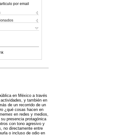
articulo por email
s
cionados
nk
pública en México a través
 actividades, y también en
más de un recorrido de un
ro ¿qué cosas hacen en
memes
en redes y medios,
 su presencia protagónica
otros con tono agresivo y
s, no directamente entre
burla o incluso de odio en