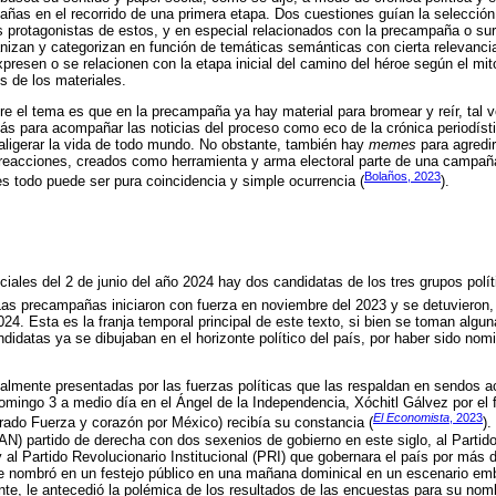
ñas en el recorrido de una primera etapa. Dos cuestiones guían la selección,
s protagonistas de estos, y en especial relacionados con la precampaña o su
anizan y categorizan en función de temáticas semánticas con cierta relevancia
xpresen o se relacionen con la etapa inicial del camino del héroe según el mit
is de los materiales.
e el tema es que en la precampaña ya hay material para bromear y reír, tal ve
zás para acompañar las noticias del proceso como eco de la crónica periodísti
aligerar la vida de todo mundo. No obstante, también hay
memes
para agredir
 reacciones, creados como herramienta y arma electoral parte de una campañ
Bolaños, 2023
es todo puede ser pura coincidencia y simple ocurrencia (
).
ciales del 2 de junio del año 2024 hay dos candidatas de los tres grupos polí
Las precampañas iniciaron con fuerza en noviembre del 2023 y se detuvieron, 
24. Esta es la franja temporal principal de este texto, si bien se toman algu
didatas ya se dibujaban en el horizonte político del país, por haber sido nom
ialmente presentadas por las fuerzas políticas que las respaldan en sendos a
omingo 3 a medio día en el Ángel de la Independencia, Xóchitl Gálvez por el f
El Economista
, 2023
ado Fuerza y corazón por México) recibía su constancia (
).
AN) partido de derecha con dos sexenios de gobierno en este siglo, al Partid
 al Partido Revolucionario Institucional (PRI) que gobernara el país por más 
e nombró en un festejo público en una mañana dominical en un escenario emb
nte, le antecedió la polémica de los resultados de las encuestas para su nom