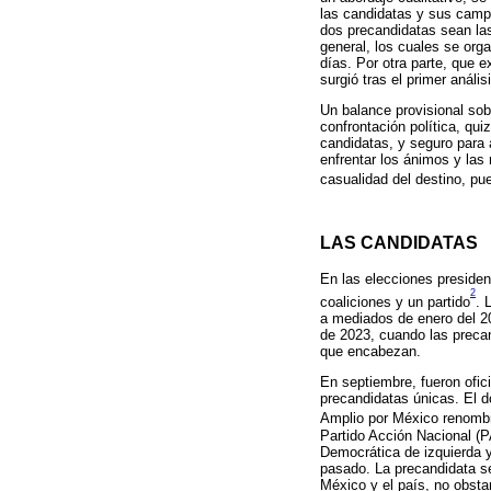
las candidatas y sus campa
dos precandidatas sean la
general, los cuales se org
días. Por otra parte, que e
surgió tras el primer anális
Un balance provisional sobr
confrontación política, qui
candidatas, y seguro para 
enfrentar los ánimos y las
casualidad del destino, pu
LAS CANDIDATAS
En las elecciones presiden
2
coaliciones y un partido
. 
a mediados de enero del 20
de 2023, cuando las precan
que encabezan.
En septiembre, fueron ofic
precandidatas únicas. El d
Amplio por México renombr
Partido Acción Nacional (P
Democrática de izquierda y
pasado. La precandidata s
México y el país, no obsta