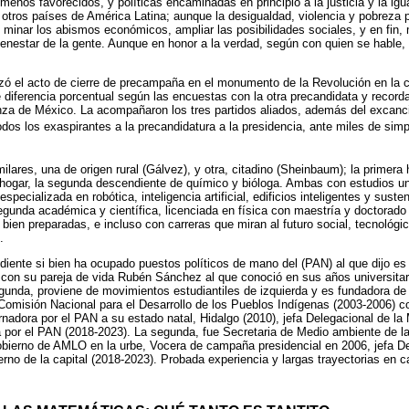
menos favorecidos, y políticas encaminadas en principio a la justicia y la igu
e otros países de América Latina; aunque la desigualdad, violencia y pobreza 
n minar los abismos económicos, ampliar las posibilidades sociales, y en fin,
nestar de la gente. Aunque en honor a la verdad, según con quien se hable, 
izó el acto de cierre de precampaña en el monumento de la Revolución en la 
 diferencia porcentual según las encuestas con la otra precandidata y record
nza de México. La acompañaron los tres partidos aliados, además del excanci
todos los exaspirantes a la precandidatura a la presidencia, ante miles de simp
lares, una de origen rural (Gálvez), y otra, citadino (Sheinbaum); la primera
 hogar, la segunda descendiente de químico y bióloga. Ambas con estudios uni
specializada en robótica, inteligencia artificial, edificios inteligentes y sust
segunda académica y científica, licenciada en física con maestría y doctorado 
 bien preparadas, e incluso con carreras que miran al futuro social, tecnológi
.
ndiente si bien ha ocupado puestos políticos de mano del (PAN) al que dijo es
con su pareja de vida Rubén Sánchez al que conoció en sus años universitar
gunda, proviene de movimientos estudiantiles de izquierda y es fundadora d
omisión Nacional para el Desarrollo de los Pueblos Indígenas (2003-2006) co
rnadora por el PAN a su estado natal, Hidalgo (2010), jefa Delegacional de la
a por el PAN (2018-2023). La segunda, fue Secretaria de Medio ambiente de l
obierno de AMLO en la urbe, Vocera de campaña presidencial en 2006, jefa De
rno de la capital (2018-2023). Probada experiencia y largas trayectorias en ca