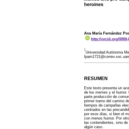
heroines
Ana María Fernández Po
http://orcid.org/0000
1
Universidad Autónoma Met
fpam1721@correo.xoc.ua
RESUMEN
Este texto presenta un ace
de los
memes
y el humor. 
parte producción de comun
primer tramo del camino de
tiempos de campañas elect
centrados en las precandid
por esos días, si bien el 
con menos humor. Por otro 
las contendientes, sino de 
algún caso.