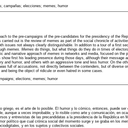
s; campañas; elecciones; memes; humor
oach to the pre-campaigns of the pre-candidates for the presidency of the Rep
carried out is the review of memes as part of the social chronicle of activities
h issues not always clearly distinguishable. In addition to a tour of a first sec
ough
memes. Memes
do things, but what things do they do in times of electo
ic and narrative approach of
memes
in networks and media, focused on the p
 show first his leading presence during those days, although their message 
y and humor, and others with an aggressive tone and less humor. On the othe
was full of accusations, not directly between the contenders, but of diverse ori
 and being the object of ridicule or even hatred in some cases.
ampaigns; elections; memes; humor
ofo griego, es el arte de lo posible. El humor y lo cómico, entonces, puede ser 
sible, aunque a veces improbable, y lo risible como arte y comunicación, en o
ursos y entrevistas de las precandidatas a la presidencia de la República en M
or político que cual crónica social del momento surge y se graba en los
me
ciodigitales, y en los sujetos y colectivos sociales.