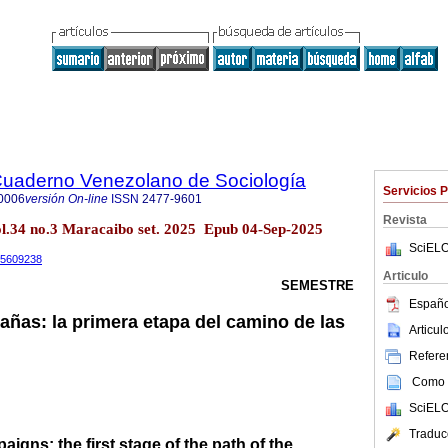
 Cuaderno Venezolano de Sociología
Servicios 
0006
versión On-line
ISSN
2477-9601
Revista
34 no.3 Maracaibo set. 2025 Epub 04-Sep-2025
SciELO
.15609238
Articulo
SEMESTRE
Españo
ñas: la primera etapa del camino de las
Articu
Referen
Como c
SciELO
Traduc
igns: the first stage of the path of the