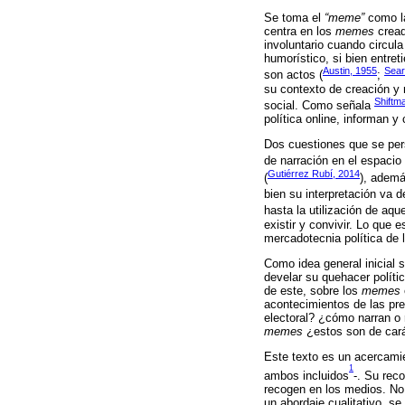
Se toma el
“meme”
como la 
centra en los
memes
cread
involuntario cuando circula
humorístico, si bien entret
Austin, 1955
Sear
son actos (
;
su contexto de creación y r
Shiftm
social. Como señala
política online, informan y
Dos cuestiones que se per
de narración en el espacio
Gutiérrez Rubí, 2014
(
), ademá
bien su interpretación va d
hasta la utilización de aqu
existir y convivir. Lo que 
mercadotecnia política de 
Como idea general inicial 
develar su quehacer políti
de este, sobre los
memes
acontecimientos de las pr
electoral? ¿cómo narran o 
memes
¿estos son de carác
Este texto es un acercami
1
ambos incluidos
-. Su reco
recogen en los medios. No 
un abordaje cualitativo, s