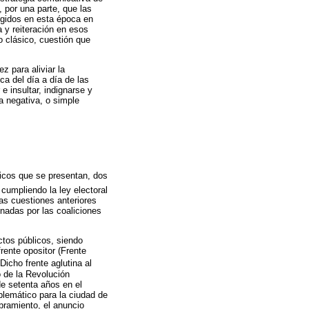
 por una parte, que las
rgidos en esta época en
 y reiteración en esos
o clásico, cuestión que
z para aliviar la
ca del día a día de las
 e insultar, indignarse y
a negativa, o simple
ticos que se presentan, dos
cumpliendo la ley electoral
nas cuestiones anteriores
inadas por las coaliciones
ctos públicos, siendo
rente opositor (Frente
 Dicho frente aglutina al
o de la Revolución
de setenta años en el
lemático para la ciudad de
bramiento, el anuncio