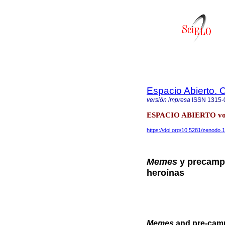
Espacio Abierto.
versión impresa
ISSN
1315-
ESPACIO ABIERTO vol.
https://doi.org/10.5281/zenodo
Memes
y precampa
heroínas
Memes
and pre-campa