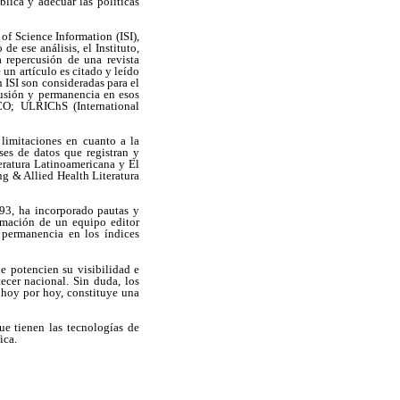
blica y adecuar las políticas
of Science Information (ISI),
e ese análisis, el Instituto,
a repercusión de una revista
un artículo es citado y leído
 ISI son consideradas para el
clusión y permanencia en esos
CO; ULRIChS (International
 limitaciones en cuanto a la
ses de datos que registran y
eratura Latinoamericana y El
& Allied Health Literatura
993, ha incorporado pautas y
ormación de un equipo editor
 permanencia en los índices
ue potencien su visibilidad e
ecer nacional. Sin duda, los
, hoy por hoy, constituye una
ue tienen las tecnologías de
ica.