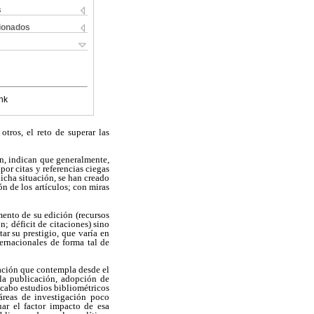
s
cionados
nk
otros, el reto de superar las
ión, indican que generalmente,
por citas y referencias ciegas
dicha situación, se han creado
ón de los artículos; con miras
mento de su edición (recursos
; déficit de citaciones) sino
ar su prestigio, que varía en
ternacionales de forma tal de
uación que contempla desde el
e la publicación, adopción de
a cabo estudios bibliométricos
 áreas de investigación poco
uar el factor impacto de esa