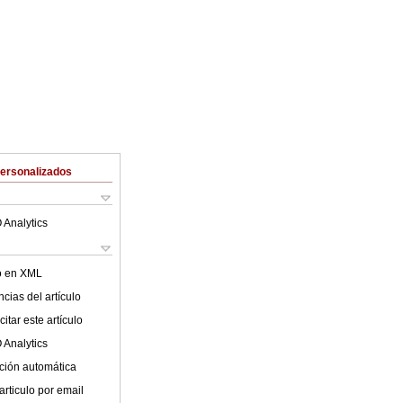
Personalizados
 Analytics
lo en XML
cias del artículo
itar este artículo
 Analytics
ción automática
articulo por email