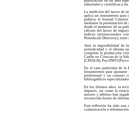
publicación en un área espec
editoriales y científicas a la
La medición del factor de im
aplica un instrumento para c
publica el Journal Citation
mediante la presentación de 
desde el momento de su publi
cálculo del factor de impact
índices internacionales co
Periodicals Directory), entre 
Ante la imposibilidad de la
periodicidad y el idioma (a
compilan la producción cien
Caribe en Ciencias de la 
(CINALH), PsycINFO (Psycolo
En el caso particular de la
lineamientos para ajustarse
profesional y un consejo c
bibliográficos especializados
En los últimos años, la revi
impacto, así como la creaci
autores y árbitros han jugad
reconocida fuente de inform
Esta reflexión ha sido una 
comunicación e información, a