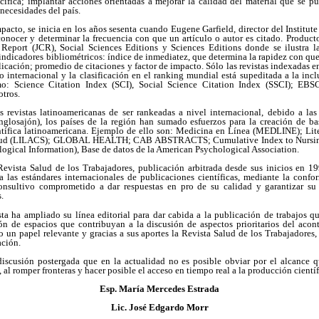
ífica; implantar acciones orientadas a mejorar la calidad del material que se pu
s necesidades del país.
pacto, se inicia en los años sesenta cuando Eugene Garfield, director del Institute 
onocer y determinar la frecuencia con que un artículo o autor es citado. Producto d
 Report (JCR), Social Sciences Editions y Sciences Editions donde se ilustra l
indicadores bibliométricos: índice de inmediatez, que determina la rapidez con que 
cación; promedio de citaciones y factor de impacto. Sólo las revistas indexadas en
o internacional y la clasificación en el ranking mundial está supeditada a la in
mo: Science Citation Index (SCI), Social Science Citation Index (SSCI); EBS
otros.
s revistas latinoamericanas de ser rankeadas a nivel internacional, debido a las
nglosajón), los países de la región han sumado esfuerzos para la creación de ba
tífica latinoamericana. Ejemplo de ello son: Medicina en Línea (MEDLINE); Lit
Salud (LILACS); GLOBAL HEALTH; CAB ABSTRACTS; Cumulative Index to Nursing 
gical Information), Base de datos de la American Psychological Association.
 Revista Salud de los Trabajadores, publicación arbitrada desde sus inicios en 1
 a las estándares internacionales de publicaciones científicas, mediante la conf
onsultivo comprometido a dar respuestas en pro de su calidad y garantizar su
.
sta ha ampliado su línea editorial para dar cabida a la publicación de trabajos q
ón de espacios que contribuyan a la discusión de aspectos prioritarios del acont
o un papel relevante y gracias a sus aportes la Revista Salud de los Trabajadores
ación.
discusión postergada que en la actualidad no es posible obviar por el alcance q
l romper fronteras y hacer posible el acceso en tiempo real a la producción científ
Esp. María Mercedes Estrada
Lic. José Edgardo Morr