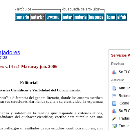
ajadores
Servicios 
0138
Revista
res v.14 n.1 Maracay jun. 2006
SciELO
Articulo
Editorial
Articu
vistas Científicas y Visibilidad del Conocimiento.
Referen
ibir?, a diferencia del género literario, donde los autores escriben
ar sus creaciones, dar rienda suelta a su creatividad, la esperanza
Como c
SciELO
fianza y solidez en la medida que responde a criterios éticos,
tándares del quehacer científico; escribe para cumplir con una
Traduc
Enviar 
sus hallazgos o resultados de sus estudios, contribuyendo así, con