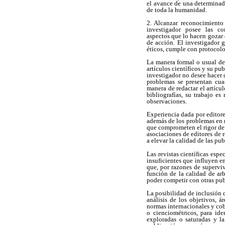
el avance de una determinad
de toda la humanidad.
2. Alcanzar reconocimiento
investigador posee las co
aspectos que lo hacen gozar 
de acción. El investigador 
éticos, cumple con protocolo
La manera formal o usual de 
artículos científicos y su pu
investigador no desee hacer 
problemas se presentan cua
manera de redactar el artícu
bibliografías, su trabajo es
observaciones.
Experiencia dada por editores
además de los problemas en re
que comprometen el rigor de l
asociaciones de editores de r
a elevar la calidad de las pu
Las revistas científicas esp
insuficientes que influyen e
que, por razones de superviv
función de la calidad de arb
poder competir con otras pub
La posibilidad de inclusión 
análisis de los objetivos, á
normas internacionales y cobe
o cienciométricos, para ide
exploradas o saturadas y la