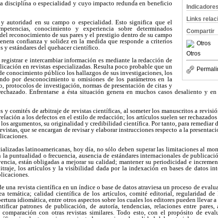
a disciplina o especialidad y cuyo impacto redunda en beneficio
Indicadore
Links rela
 y autoridad en su campo o especialidad. Esto significa que el
mpetencias, conocimiento y experiencia sobre determinados
Compartir
del reconocimiento de sus pares y el prestigio dentro de su campo
genera confianza y solidez en la medida que responde a criterios
Otros
s y estándares del quehacer científico.
Otros
registrar e intercambiar información es mediante la redacción de
blicación en revistas especializadas. Resulta poco probable que un
Permali
de conocimiento público los hallazgos de sus investigaciones, los
ndo por desconocimiento u omisiones de los parámetros en la
lo, protocolos de investigación, normas de presentación de citas y
 rechazado. Enfrentarse a ésta situación genera en muchos casos desaliento y en 
 y comités de arbitraje de revistas científicas, al someter los manuscritos a revis
lación a los defectos en el estilo de redacción; los artículos suelen ser rechazados 
os argumentos, su originalidad y credibilidad científica. Por tanto, para remediar 
evistas, que se encargan de revisar y elaborar instrucciones respecto a la presentaci
blicaciones.
ecializadas latinoamericanas, hoy día, no sólo deben superar las limitaciones al mo
n la puntualidad o frecuencia, ausencia de estándares internacionales de publicación
encia, están obligadas a mejorar su calidad; mantener su periodicidad e increment
itraje, los artículos y la visibilidad dada por la indexación en bases de datos in
licaciones.
de una revista científica en un índice o base de datos atraviesa un proceso de eval
rea temática; calidad científica de los artículos, comité editorial, regularidad d
rtura idiomática, entre otros aspectos sobre los cuales los editores pueden llevar 
ntificar patrones de publicación, de autoría, tendencias, relaciones entre pares,
 comparación con otras revistas similares. Todo esto, con el propósito de eval