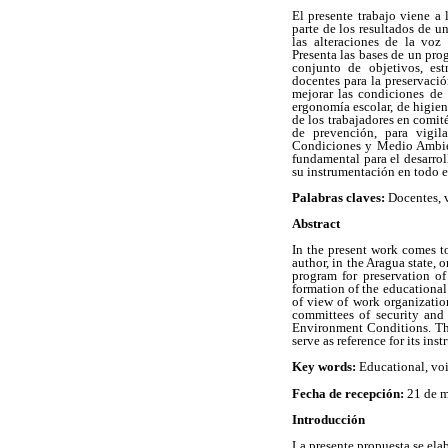
El presente trabajo viene a
parte de los resultados de u
las alteraciones de la voz
Presenta las bases de un pro
conjunto de objetivos, est
docentes para la preservació
mejorar las condiciones de 
ergonomía escolar, de higien
de los trabajadores en comit
de prevención, para vigil
Condiciones y Medio Ambie
fundamental para el desarroll
su instrumentación en todo el
Palabras claves:
Docentes, 
Abstract
In the present work comes to
author, in the Aragua state, 
program for preservation of
formation of the educational
of view of work organization
committees of security and
Environment Conditions. The
serve as reference for its inst
Key words:
Educational, voi
Fecha de recepción:
21 de 
Introducción
La presente propuesta se ela