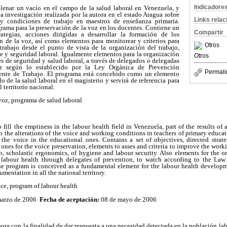
Indicadore
 llenar un vacío en el campo de la salud laboral en Venezuela, y
na investigación realizada por la autora en el estado Aragua sobre
Links rela
 y condiciones de trabajo en maestros de enseñanza primaria.
grama para la preservación de la voz en los docentes. Contiene un
Compartir
rategias, acciones dirigidas a desarrollar la formación de los
n de la voz, así como elementos para monitorear y criterios para
Otros
trabajo desde el punto de vista de la organización del trabajo,
e y seguridad laboral. Igualmente elementos para la organización
Otros
és de seguridad y salud laboral, a través de delegados o delegadas
ar según lo establecido por la Ley Orgánica de Prevención
Permali
nte de Trabajo. El programa está concebido como un elemento
o de la salud laboral en el magisterio y servirá de referencia para
 territorio nacional.
voz, programa de salud laboral
 fill the emptiness in the labour health field in Venezuela, part of the results of
on the alterations of the voice and working conditions in teachers of primary educati
 the voice in the educational ones. Contains a set of objectives, directed strate
 ones for the voice preservation, elements to asses and criteria to improve the work
, scholastic ergonomics, of hygiene and labour security. Also elements for the o
 labour health through delegates of prevention, to watch according to the La
 program is conceived as a fundamental element for the labour health developm
rumentation in all the national territory.
ce, program of labour health
marzo de 2006
Fecha de aceptación:
08 de mayo de 2006
bora con la finalidad de dar respuesta a una necesidad detectada en la población lab