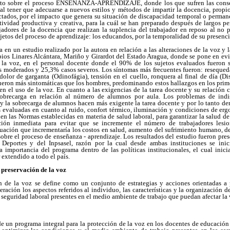
mpacto sobre el proceso ENSEÑANZA-APRENDIZAJE, donde los que sufren las conse
al tener que adecuarse a nuevos estilos y métodos de impartir la docencia, propio
ectados, por el impacto que genera su situación de discapacidad temporal o perman
ctividad productiva y creativa, para la cuál se han preparado después de largos p
ajadores de la docencia que realizan la suplencia del trabajador en reposo al no 
ujetos del proceso de aprendizaje: los educandos, por la temporalidad de su presenci
en un estudio realizado por la autora en relación a las alteraciones de la voz y 
ios Linares Alcántara, Mariño y Girardot del Estado Aragua, donde se pone en evid
 la voz, en el personal docente donde el 90% de los sujetos evaluados fueron 
s moderados y 25,3% casos severos. Los síntomas más frecuentes fueron: resequedad
dolor de garganta (Odinofágia), tensión en el cuello, ronquera al final de día (Di
fueron más sintomáticas que los hombres, predominando estos hallazgos en los pri
n el uso de la voz. En cuanto a las exigencias de la tarea docente y su relación c
obrecarga en relación al número de alumnos por aula. Los problemas de indis
s y la sobrecarga de alumnos hacen más exigente la tarea docente y por lo tanto d
 evaluadas en cuanto al ruido, confort térmico, iluminación y condiciones de er
n las Normas establecidas en materia de salud laboral, para garantizar la salud de l
ión inmediata para evitar que se incremente el número de trabajadores lesi
uación que incrementaría los costos en salud, aumento del sufrimiento humano, det
sobre el proceso de enseñanza - aprendizaje. Los resultados del estudio fueron pres
Deportes y del Inpsasel, razón por la cual desde ambas instituciones se ini
importancia del programa dentro de las políticas institucionales, el cual inicia
 extendido a todo el país.
 preservación de la voz
 de la voz se define como un conjunto de estrategias y acciones orientadas a 
ación los aspectos referidos al individuo, las características y la organización de
 seguridad laboral presentes en el medio ambiente de trabajo que puedan afectar la 
de un programa integral para la protección de la voz en los docentes de educación