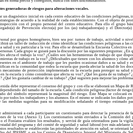
as en forma precoz y corregirlos, nunca con fines discriminatorios.
entes generadoras de riesgos para alteraciones vocales.
ar un diagnóstico inicial en cada centro educativo de las condiciones peligrosas, 
estrategias de acuerdo a la realidad de cada establecimiento. Con el objeto de pro
a inspección con el propio personal del centro educativo. Para ello el grupo bás
egado(a) de Prevención electo(a) por los (as) trabajadores(as) y el Director(a)
rsonal por grupos homogéneos, bien sea por: turnos de trabajo, actividad o niv
irá un taller de inducción de cómo identificar las condiciones peligrosas a las c
la salud y en particular a la voz. Para ello se desarrollará la Encuesta Colectiva 
sonas. Cada grupo se guiará para la discusión por las siguientes preguntas: ¿En q
es afecta el trabajo la voz? ¿Cuáles son las herramientas de trabajo de que dis
ramientas de trabajo en la voz? ¿Dificultades que tienen con los alumnos y cómo af
esentes en el ambiente de trabajo que les pueden ocasionar daños a su salud y en
fican en la comunidad que rodea la escuela que pueda afectar la salud de los doce
ún mecanismo de protección implementado en la escuela para proteger su salud 
 en la escuela y cómo consideran que afecta su voz? ¿Qué les gusta de su trabajo? 
o? ¿Qué les gustaría cambiar de su trabajo? ¿Qué sugieren para mejorar las problem
tenida debe representar el consenso del grupo y con ella se elaborará un Mapa de R
dependiendo del tamaño de la escuela. Cada condición peligrosa (factor de riesgo)
año del símbolo representará la magnitud del riesgo. Este Mapa se colocará en 
do por todos los trabajadores y los alumnos. En el mismo se indicarán los daños pote
y las medidas sugeridas para su modificación señalando el tiempo estimado par
se administrará a cada participante un cuestionario para detectar la presencia de f
iones de la voz (Anexo 1). Los cuestionarios serán enviados a la Comisión del 
 el Foníatra evalúen los resultados, y servirá de guía orientadora para la vigil
estadal del programa y del comité de seguridad y salud laboral (ver más adelante l
tos resultados se establecerán las prioridades de atención en salud, se orientará la
ades del IPASME o en los Centros de Diagnóstico Integral del Ministerio de Sal