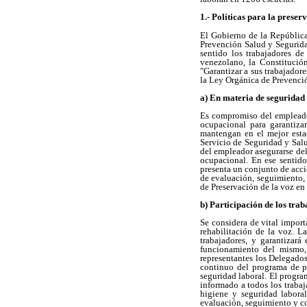
1.- Políticas para la preser
El Gobierno de la República
Prevención Salud y Segurida
sentido los trabajadores de
venezolano, la Constitució
"Garantizar a sus trabajador
la Ley Orgánica de Prevenci
a) En materia de seguridad y
Es compromiso del empleador
ocupacional para garantizar
mantengan en el mejor estad
Servicio de Seguridad y Salu
del empleador asegurarse del
ocupacional. En ese sentido
presenta un conjunto de acci
de evaluación, seguimiento, 
de Preservación de la voz en 
b) Participación de los trab
Se considera de vital import
rehabilitación de la voz. L
trabajadores, y garantizar
funcionamiento del mismo, 
representantes los Delegado
continuo del programa de pr
seguridad laboral. El progra
informado a todos los trabaj
higiene y seguridad labora
evaluación, seguimiento y c