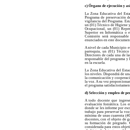
c) Órgano de ejecución y a
La Zona Educativa del Estad
Programa de preservación de
vigilancia del Programa. Es
un (01) Técnico de Higiene y
Ocupacional, un (01) Repre
Superior en Informática o 
Comisión será responsable
enunciados en este documento
A nivel de cada Municipio e
parroquia, un (01) Técnic
Directores de cada una de la
responsable del programa y 
en la escuela.
La Zona Educativa del Estad
los niveles. Dispondrá de un
la comunicación y cooperació
la voz. A su vez proporciona
el programa satisfactoriamen
d) Selección y empleo de pe
A todo docente que ingrese
evaluación foniátrica. Los e
donde se les informe por esc
trabajo para preservar la vo
mínima de unas cuarenta (40)
docentes, con el objeto de 
su formación de pregrado. 
considerada para estos objet