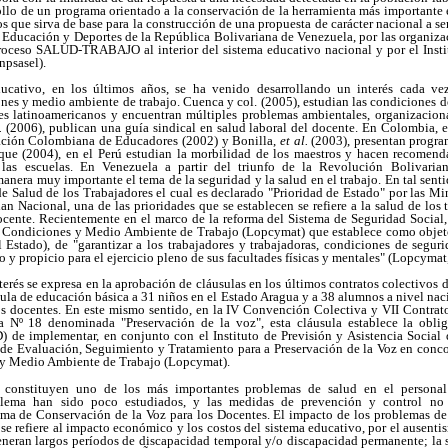
ollo de un programa orientado a la conservación de la herramienta más importante e
s que sirva de base para la construcción de una propuesta de carácter nacional a se
e Educación y Deportes de la República Bolivariana de Venezuela, por las organiza
roceso SALUD-TRABAJO al interior del sistema educativo nacional y por el Inst
npsasel).
ucativo, en los últimos años, se ha venido desarrollando un interés cada v
nes y medio ambiente de trabajo. Cuenca y col. (2005), estudian las condiciones de
ses latinoamericanos y encuentran múltiples problemas ambientales, organizaciona
l.
(2006), publican una guía sindical en salud laboral del docente. En Colombia, e
ración Colombiana de Educadores (2002) y Bonilla,
et al.
(2003), presentan progra
oque (2004), en el Perú estudian la morbilidad de los maestros y hacen recomen
las escuelas. En Venezuela a partir del triunfo de la Revolución Bolivaria
anera muy importante el tema de la seguridad y la salud en el trabajo. En tal senti
e Salud de los Trabajadores el cual es declarado "Prioridad de Estado" por las Mi
an Nacional, una de las prioridades que se establecen se refiere a la salud de los 
ocente. Recientemente en el marco de la reforma del Sistema de Seguridad Social,
Condiciones y Medio Ambiente de Trabajo (Lopcymat) que establece como objeto 
l Estado), de "garantizar a los trabajadores y trabajadoras, condiciones de segur
y propicio para el ejercicio pleno de sus facultades físicas y mentales" (Lopcymat,
nterés se expresa en la aprobación de cláusulas en los últimos contratos colectivos 
la de educación básica a 31 niños en el Estado Aragua y a 38 alumnos a nivel naci
os docentes. En este mismo sentido, en la IV Convención Colectiva y VII Contrat
la Nº 18 denominada "Preservación de la voz", esta cláusula establece la oblig
de implementar, en conjunto con el Instituto de Previsión y Asistencia Social
e Evaluación, Seguimiento y Tratamiento para a Preservación de la Voz en conc
 y Medio Ambiente de Trabajo (Lopcymat).
z constituyen uno de los más importantes problemas de salud en el personal
blema han sido poco estudiados, y las medidas de prevención y control no 
a de Conservación de la Voz para los Docentes. El impacto de los problemas de 
, se refiere al impacto económico y los costos del sistema educativo, por el ausent
 generan largos períodos de discapacidad temporal y/o discapacidad permanente; la