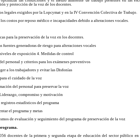
optimizar las condiciones y el medio ambiente de trabajo presentes en las esc
ón y protección de la voz de los docentes.
tos legales exigidos por la Lopcymat y en la IV Convención Colectiva de Trabajo.
 los costos por reposo médico e incapacidades debido a alteraciones vocales.
icas para la preservación de la voz en los docentes.
las fuentes generadoras de riesgo para alteraciones vocales
niveles de exposición 4. Medidas de control
del personal y criterios para los exámenes preventivos
er a los trabajadores y evitar las Disfonías
ara el cuidado de la voz
mación del personal para preservar la voz
el Liderazgo, compromiso y motivación
registros estadísticos del programa
entar el programa y metas
ismos de evaluación y seguimiento del programa de preservación de la voz
programa.
56 docentes de la primera y segunda etapa de educación del sector público en 