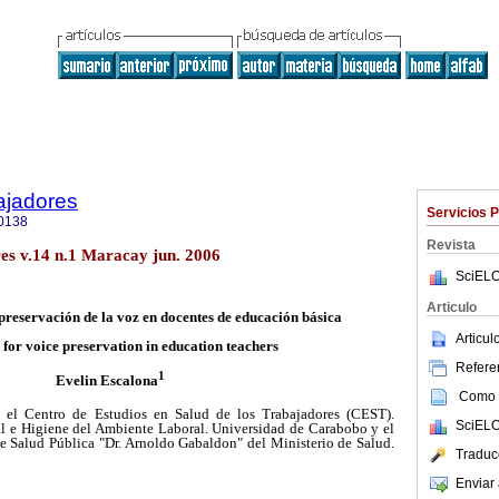
ajadores
Servicios 
0138
Revista
res v.14 n.1 Maracay jun. 2006
SciELO
Articulo
reservación de la voz en docentes de educación básica
Articu
for voice preservation in education teachers
Referen
1
Evelin Escalona
Como c
 el Centro de Estudios en Salud de los Trabajadores (CEST).
SciELO
l e Higiene del Ambiente Laboral. Universidad de Carabobo y el
de Salud Pública "Dr. Arnoldo Gabaldon" del Ministerio de Salud.
Traduc
Enviar 