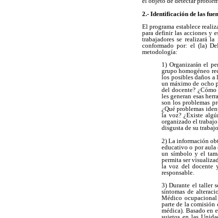
el objeto de detectar problem
2.- Identificación de las fu
El programa establece realiz
para definir las acciones y 
trabajadores se realizará l
conformado por: el (la) Del
metodología:
1) Organizarán el pe
grupo homogéneo recib
los posibles daños a 
un máximo de ocho per
del docente? ¿Cómo l
les generan esas her
son los problemas pr
¿Qué problemas identi
la voz? ¿Existe alg
organizado el trabajo
disgusta de su trabaj
2) La información ob
educativo o por aula 
un símbolo y el tam
permita ser visualiza
la voz del docente 
responsable.
3) Durante el taller 
síntomas de alterac
Médico ocupacional o
parte de la comisión 
médica). Basado en es
sujetos en las Unid