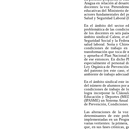
Aragua en relación al desarr
docentes: la voz. Pretendemo
educativas del Ministerio d
actores fundamentales del p
Salud y Seguridad Laboral (I
En el ámbito del sector ed
problemática de las condicio
de los docentes en seis paí
ámbito sindical Calera,
et a
Seguridad Social y la Fede
salud laboral. Soria y Chir
condiciones de trabajo en 
transformación que toca de m
y aprueba el Plan Nacional d
de ese entonces. En dicho Pl
especialmente el personal d
Ley Orgánica de Prevención 
del patrono (en este caso, e
ambiente de trabajo adecuado 
En el ámbito sindical este i
del número de alumnos por au
condiciones de trabajo de l
logra incorporar la Cláusu
Educación y Deportes (MED) 
(IPASME) un Sistema Anual d
de Prevención, Condiciones
Las alteraciones de la vo
determinantes de este pro
implementadas en un Program
varias vertientes: la primera
que, en sus fases crónicas,