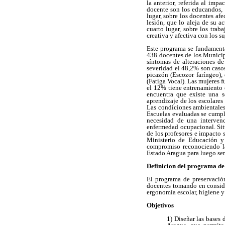
la anterior, referida al i
docente son los educandos, 
lugar, sobre los docentes af
lesión, que lo aleja de su a
cuarto lugar, sobre los trab
creativa y afectiva con los s
Este programa se fundamenta 
438 docentes de los Municip
síntomas de alteraciones de
severidad el 48,2% son caso
picazón (Escozor faríngeo), 
(Fatiga Vocal). Las mujeres 
el 12% tiene entrenamiento e
encuentra que existe una s
aprendizaje de los escolare
Las condiciones ambientales
Escuelas evaluadas se cumple
necesidad de una intervenc
enfermedad ocupacional. Sit
de los profesores e impacto 
Ministerio de Educación y 
compromiso reconociendo la 
Estado Aragua para luego ser
Definicion del programa de
El programa de preservación
docentes tomando en consider
ergonomía escolar, higiene y
Objetivos
1) Diseñar las bases 