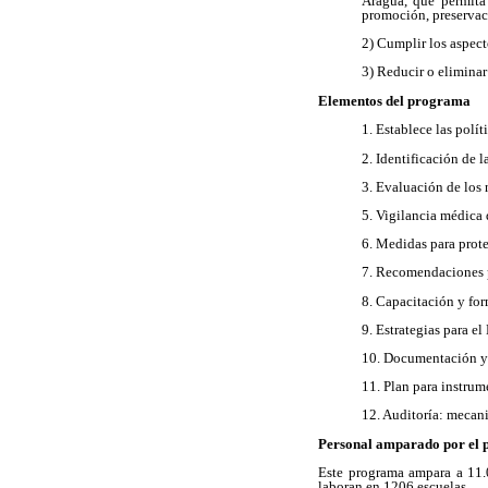
Aragua, que permita 
promoción, preservaci
2) Cumplir los aspec
3) Reducir o eliminar
Elementos del programa
1. Establece las polít
2. Identificación de 
3. Evaluación de los 
5. Vigilancia médica 
6. Medidas para proteg
7. Recomendaciones p
8. Capacitación y for
9. Estrategias para 
10. Documentación y 
11. Plan para instrum
12. Auditoría: mecan
Personal amparado por el 
Este programa ampara a 11.0
laboran en 1206 escuelas.