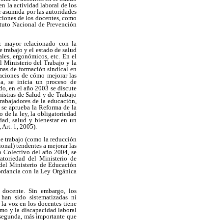
n la actividad laboral de los
r asumida por las autoridades
ciones de los docentes, como
ituto Nacional de Prevención
ez mayor relacionado con la
 trabajo y el estado de salud
les, ergonómicos, etc. En el
l Ministerio del Trabajo y la
mas de formación sindical en
daciones de cómo mejorar las
na, se inicia un proceso de
do, en el año 2003 se discute
nistras de Salud y de Trabajo
trabajadores de la educación,
 se aprueba la Reforma de la
de la ley, la obligatoriedad
idad, salud y bienestar en un
 Art. 1, 2005).
de trabajo (como la reducción
onal) tendentes a mejorar las
o Colectivo del año 2004, se
atoriedad del Ministerio de
 del Ministerio de Educación
ordancia con la Ley Orgánica
 docente. Sin embargo, los
han sido sistematizadas ni
la voz en los docentes tiene
ismo y la discapacidad laboral
 segunda, más importante que