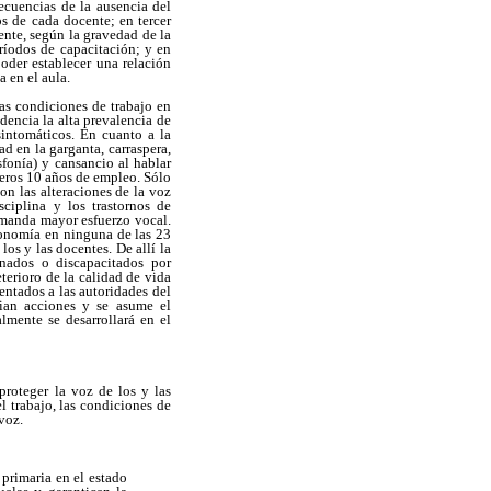
cuencias de la ausencia del
s de cada docente; en tercer
ente, según la gravedad de la
eríodos de capacitación; y en
poder establecer una relación
a en el aula.
las condiciones de trabajo en
encia la alta prevalencia de
sintomáticos. En cuanto a la
 en la garganta, carraspera,
sfonía) y cansancio al hablar
meros 10 años de empleo. Sólo
on las alteraciones de la voz
ciplina y los trastornos de
emanda mayor esfuerzo vocal.
gonomía en ninguna de las 23
os y las docentes. De allí la
onados o discapacitados por
erioro de la calidad de vida
entados a las autoridades del
cian acciones y se asume el
lmente se desarrollará en el
proteger la voz de los y las
l trabajo, las condiciones de
voz.
 primaria en el estado