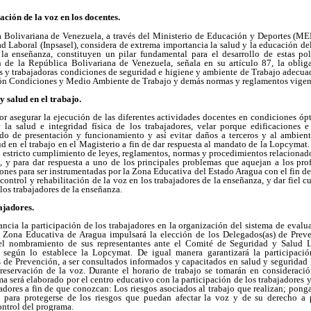
vación de la voz en los docentes.
 Bolivariana de Venezuela, a través del Ministerio de Educación y Deportes (MED
d Laboral (Inpsasel), considera de extrema importancia la salud y la educación de
 la enseñanza, constituyen un pilar fundamental para el desarrollo de estas pol
n de la República Bolivariana de Venezuela, señala en su artículo 87, la obli
es y trabajadoras condiciones de seguridad e higiene y ambiente de Trabajo adecu
ón Condiciones y Medio Ambiente de Trabajo y demás normas y reglamentos vigente
 salud en el trabajo.
 asegurar la ejecución de las diferentes actividades docentes en condiciones óp
 la salud e integridad física de los trabajadores, velar porque edificaciones e
o de presentación y funcionamiento y así evitar daños a terceros y al ambiente
d en el trabajo en el Magisterio a fin de dar respuesta al mandato de la Lopcymat.
 estricto cumplimiento de leyes, reglamentos, normas y procedimientos relacionad
, y para dar respuesta a uno de los principales problemas que aquejan a los prof
ones para ser instrumentadas por la Zona Educativa del Estado Aragua con el fin de
control y rehabilitación de la voz en los trabajadores de la enseñanza, y dar fiel 
los trabajadores de la enseñanza.
ajadores.
ancia la participación de los trabajadores en la organización del sistema de evalu
a Zona Educativa de Aragua impulsará la elección de los Delegados(as) de Preve
á el nombramiento de sus representantes ante el Comité de Seguridad y Salud 
según lo establece la Lopcymat. De igual manera garantizará la participació
s de Prevención, a ser consultados informados y capacitados en salud y seguridad 
eservación de la voz. Durante el horario de trabajo se tomarán en consideració
ma será elaborado por el centro educativo con la participación de los trabajadores 
adores a fin de que conozcan: Los riesgos asociados al trabajo que realizan; pong
l para protegerse de los riesgos que puedan afectar la voz y de su derecho a p
ontrol del programa.