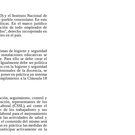
) y el Instituto Nacional de
l pueblo venezolano. En este
íticas. En el marco jurídico
gación de todo empleador de
ados", derecho incorporado en
s en el país.
timas de higiene y seguridad
 instalaciones educativas se
. Para ello se debe crear el
 Igualmente debe ser política
os con la higiene y seguridad
esionales de la docencia, se
 poner en práctica un sistema
cumplimiento a la Cláusula 18
ación, seguimiento, control y
nción, representantes de los
Laboral (CSSL), así como el
n de los trabajadores y sus
laboral para el mejoramiento
n las actividades de salud y
y el contenido del mismo será
an en práctica las medidas de
articipar activamente en la