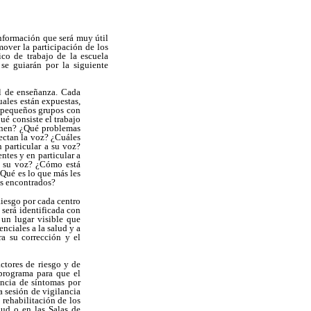
información que será muy útil
mover la participación de los
ico de trabajo de la escuela
 se guiarán por la siguiente
el de enseñanza. Cada
uales están expuestas,
en pequeños grupos con
ué consiste el trabajo
ponen? ¿Qué problemas
ectan la voz? ¿Cuáles
 particular a su voz?
ntes y en particular a
y su voz? ¿Cómo está
¿Qué es lo que más les
as encontrados?
iesgo por cada centro
 será identificada con
un lugar visible que
nciales a la salud y a
a su corrección y el
actores de riesgo y de
programa para que el
ancia de síntomas por
a sesión de vigilancia
 rehabilitación de los
ud o en las Salas de