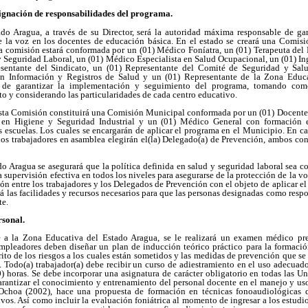
signación de responsabilidades del programa.
o Aragua, a través de su Director, será la autoridad máxima responsable de ga
 la voz en los docentes de educación básica. En el estado se creará una Comisió
ta comisión estará conformada por un (01) Médico Foníatra, un (01) Terapeuta del 
 Seguridad Laboral, un (01) Médico Especialista en Salud Ocupacional, un (01) In
sentante del Sindicato, un (01) Representante del Comité de Seguridad y Sal
en Información y Registros de Salud y un (01) Representante de la Zona Educ
 de garantizar la implementación y seguimiento del programa, tomando como
 y considerando las particularidades de cada centro educativo.
sta Comisión constituirá una Comisión Municipal conformada por un (01) Docent
o en Higiene y Seguridad Industrial y un (01) Médico General con formación 
s escuelas. Los cuales se encargarán de aplicar el programa en el Municipio. En cad
los trabajadores en asamblea elegirán el(la) Delegado(a) de Prevención, ambos con
o Aragua se asegurará que la política definida en salud y seguridad laboral sea c
a supervisión efectiva en todos los niveles para asegurarse de la protección de la v
n entre los trabajadores y los Delegados de Prevención con el objeto de aplicar e
rá las facilidades y recursos necesarios para que las personas designadas como resp
te.
rsonal.
 a la Zona Educativa del Estado Aragua, se le realizará un examen médico pr
mpleadores deben diseñar un plan de inducción teórico práctico para la formación
rito de los riesgos a los cuales están sometidos y las medidas de prevención que se
z. Todo(a) trabajador(a) debe recibir un curso de adiestramiento en el uso adecua
 horas. Se debe incorporar una asignatura de carácter obligatorio en todas las U
garantizar el conocimiento y entrenamiento del personal docente en el manejo y us
Ochoa (2002), hace una propuesta de formación en técnicas fonoaudiológicas 
ivos. Así como incluir la evaluación foniátrica al momento de ingresar a los estudi