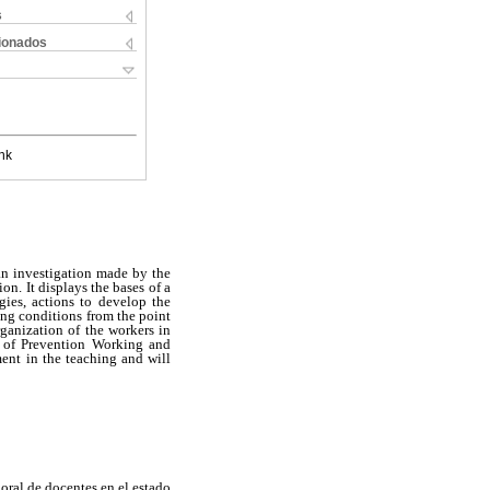
s
cionados
nk
 an investigation made by the
on. It displays the bases of a
gies, actions to develop the
ing conditions from the point
rganization of the workers in
w of Prevention Working and
ent in the teaching and will
oral de docentes en el estado