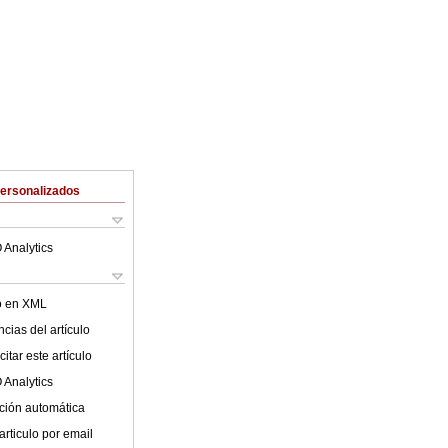
Personalizados
 Analytics
lo en XML
cias del artículo
itar este artículo
 Analytics
ción automática
articulo por email