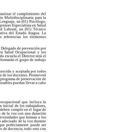
rantizar el cumplimiento del
n Multidisciplinaria para la
Lenguaje, un (01) Psicólogo,
geniero Especialista en Salud
ud Laboral, un (01) Técnico
ativa del Estado Aragua. La
 referencias los elementos
e Delegado de prevención por
en Salud Ocupacional y los
a escuela el Director será el
formarán el grupo de trabajo
onocida y aceptada por todos
oz de los docentes. Promoverá
l programa de preservación de
onsables puedan llevar a cabo
eocupacional que incluya la
 inicial de los trabajadores,
 deben cumplir en el lugar de
do de la voz con una duración
niversidades que forman a los
o adecuado de la voz durante
que perfectamente puede ser
os de docencia, todo esto con