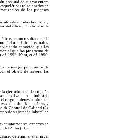
n postural de cuerpo entero
 esqueléticos relacionados en
omatización de los procesos
ralizada a todas las áreas y
es del oficio, con la posible
léticos, como resultado de la
nte deformidades posturales,
ar y siendo conocido que las
amental que los programas de
t al.
1993; Kant,
et al.
1990;
iva de riesgos por puestos de
 con el objeto de mejorar las
de la ejecución del desempeño
a operativa en una industria
 el cargo, quienes conforman
está distribuida por áreas y
to de Control de Calidad (2),
mpo de su jornada laboral en
los colaboradores, expertos en
ad del Zulia (LUZ).
esario determinar si el nivel