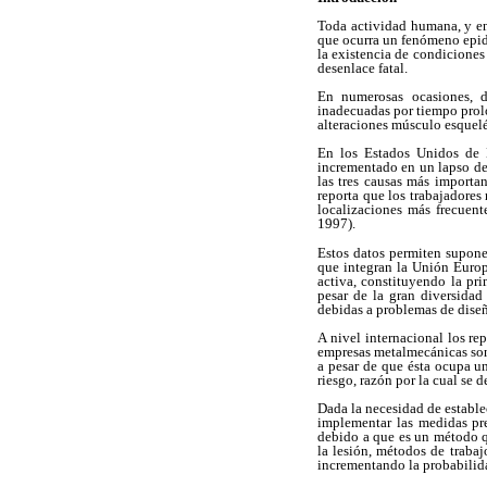
Toda actividad humana, y ent
que ocurra un fenómeno epide
la existencia de condicione
desenlace fatal.
En numerosas ocasiones, du
inadecuadas por tiempo prol
alteraciones músculo esquel
En los Estados Unidos de N
incrementado en un lapso de
las tres causas más importan
reporta que los trabajadores
localizaciones más frecuent
1997).
Estos datos permiten supone
que integran la Unión Europ
activa, constituyendo la pr
pesar de la gran diversidad
debidas a problemas de dise
A nivel internacional los re
empresas metalmecánicas son 
a pesar de que ésta ocupa u
riesgo, razón por la cual se
Dada la necesidad de estable
implementar las medidas pr
debido a que es un método qu
la lesión, métodos de trabaj
incrementando la probabilida