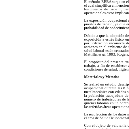
El método REBA surge en el
el cual simplifica el mencio
los puestos de trabajo, pa
operacionales estos implican 
La exposición ocupacional a
puestos de trabajo, ya que e
probabilidad de padecimient
Debido a que la adopción de 
exposición a estrés físico 
por utilización incorrecta 
acciones en el ambiente de 
salud laboral estén centrados
Mattilla,
et al.
1993; Rogers
El propósito del presente tr
trabajo, a fin de establecer
condiciones de salud, higien
Materiales y Métodos
Se realizó un estudio descri
ocupacional durante las 8 h
metalmecánica con edades co
la población trabajadora de
número de trabajadores de la
quiénes laboran en un horar
las referidas áreas operaciona
La recolección de los datos n
el área de Salud Ocupacional,
Con el objeto de valorar la 