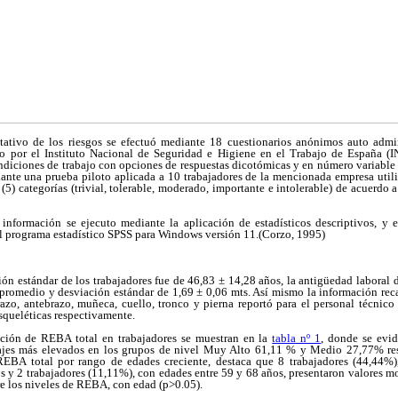
litativo de los riesgos se efectuó mediante 18 cuestionarios anónimos auto adm
o por el Instituto Nacional de Seguridad e Higiene en el Trabajo de España (
ondiciones de trabajo con opciones de respuestas dicotómicas y en número variable 
nte una prueba piloto aplicada a 10 trabajadores de la mencionada empresa utili
(5) categorías (trivial, tolerable, moderado, importante e intolerable) de acuerdo 
a información se ejecuto mediante la aplicación de estadísticos descriptivos, y e
el programa estadístico SPSS para Windows versión 11.(Corzo, 1995)
n estándar de los trabajadores fue de 46,83 ± 14,28 años, la antigüedad laboral 
a promedio y desviación estándar de 1,69 ± 0,06 mts. Así mismo la información rec
razo, antebrazo, muñeca, cuello, tronco y pierna reportó para el personal técnico
squeléticas respectivamente.
ación de REBA total en trabajadores se muestran en la
tabla nº 1
, donde se evid
tajes más elevados en los grupos de nivel Muy Alto 61,11 % y Medio 27,77% r
REBA total por rango de edades creciente, destaca que 8 trabajadores (44,44%)
s y 2 trabajadores (11,11%), con edades entre 59 y 68 años, presentaron valores 
tre los niveles de REBA, con edad (p>0.05).