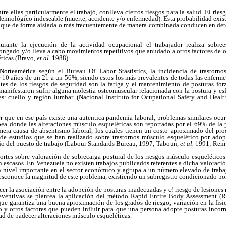
re ellas particularmente el trabajó, conlleva ciertos riesgos para la salud. El ries
miológico indeseable (muerte, accidente y/o enfermedad). Esta probabilidad exist
s que de forma aislada o más frecuentemente de manera combinada conducen en de
rante la ejecución de la actividad ocupacional el trabajador realiza sobree
ongado y/o lleva a cabo movimientos repetitivos que anudado a otros factores de o
éticas (Bravo,
et al.
1988).
orteamérica según el Bureau Of. Labor Stastistics, la incidencia de trastorno
 10 años de un 21 a un 56%, siendo estos los más prevalentes de todas las enferm
tes de los riesgos de seguridad son la fatiga y el mantenimiento de posturas forz
 manifestaron sufrir alguna molestia osteomuscular relacionada con la postura y esf
es: cuello y región lumbar. (Nacional Instituto for Ocupational Safety and Heal
r que en ese país existe una autentica pandemia laboral, problemas similares ocur
ea donde las alteraciones músculo esqueléticas son reportadas por el 69% de l
imera causa de absentismo laboral, los cuales tienen un costo aproximado del pr
 de estudios que se han realizado sobre trastornos músculo esquelético por adop
ño del puesto de trabajo (Labour Standards Bureau, 1997; Taboun,
et al.
1991; Remp
portes sobre valoración de sobrecarga postural de los riesgos músculo esqueléticos
escasos. En Venezuela no existen trabajos publicados referentes a dicha valoraci
n nivel importante en el sector económico y agrupa a un número elevado de trabaj
 desconoce la magnitud de este problema, existiendo un subregistro condicionado po
cer la asociación entre la adopción de posturas inadecuadas y e! riesgo de lesiones 
eventivas se plantea la aplicación del método Rapid Entire Body Assessment (
e garantiza una buena aproximación de los grados de riesgo, variación en la fisio
o y otros factores que pueden influir para que una persona adopte posturas incorr
d de padecer alteraciones músculo esqueléticas.