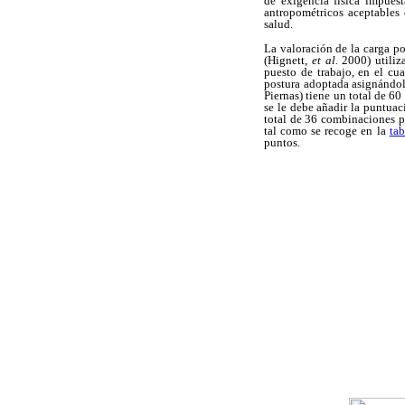
de exigencia física impuest
antropométricos aceptables 
salud.
La valoración de la carga p
(Hignett,
et al.
2000) utiliz
puesto de trabajo, en el cu
postura adoptada asignándol
Piernas) tiene un total de 6
se le debe añadir la puntuac
total de 36 combinaciones po
tal como se recoge en la
tab
puntos.