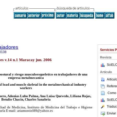
ajadores
Servicios 
0138
Revista
res v.14 n.1 Maracay jun. 2006
SciELO
Articulo
postural y riesgo musculoesqueletico en trabajadores de una
empresa metalmecanica
Articu
al load and muscle skeletal in the metalmechanical industry
Referen
workers
Como c
mero, Adonias Lubo Palma, Ana Luisa Quevedo, Liliana Rojas,
Betulio Chacin, Charles Sanabria
SciELO
Traduc
ultad de Medicina, Instituto de Medicina del Trabajo e Higiene
uela E-mail: ariamontiel89@yahoo.es
Enviar 