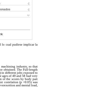
s
cionados
nk
 lo cual pudiese implicar la
l machining industry, so that
 be obtained. The Full-length
 in different jobs exposed to
he ages of 49 and 58 had very
n of the scores by body part
ant correlation (p <0.05) was
overexertion and mental load,