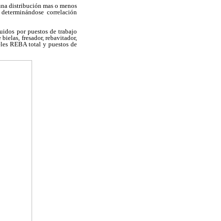
a una distribución mas o menos
 determinándose correlación
uidos por puestos de trabajo
bielas, fresador, rebavitador,
eles REBA total y puestos de