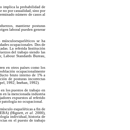
go implica la probabilidad de
e no por casualidad, sino por
terminado número de casos al
sfuerzos, mantiene posturas
rigen laboral pueden generar
s músculoesqueléticos se ha
edades ocupacionales. Dos de
adas. La referida Institución
uerzos del trabajo siendo las
th; Labour Standards Bureau,
ren en otros países como los
a población ocupacionalmente
oducto bruto interno de 1% a
ción de posturas incorrectas
el, 1992; Imrhan, 1992).
 en los puestos de trabajo en
ón en la mencionada industria
adores expuestos al referido
r patología no ocupacional.
músculo esqueléticas a fin de
REBA) (Hignett,
et al.
2000),
logía individual, historia de
ectas en el puesto de trabajo