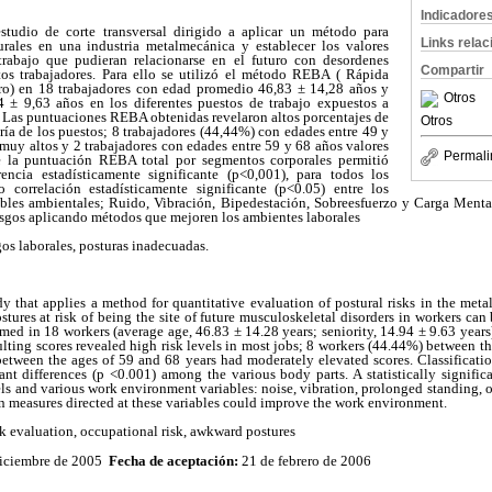
Indicadore
estudio de corte transversal dirigido a aplicar un método para
Links rela
turales en una industria metalmecánica y establecer los valores
trabajo que pudieran relacionarse en el futuro con desordenes
Compartir
tos trabajadores. Para ello se utilizó el método REBA ( Rápida
o) en 18 trabajadores con edad promedio 46,83 ± 14,28 años y
Otros
4 ± 9,63 años en los diferentes puestos de trabajo expuestos a
. Las puntuaciones REBA obtenidas revelaron altos porcentajes de
Otros
ría de los puestos; 8 trabajadores (44,44%) con edades entre 49 y
muy altos y 2 trabajadores con edades entre 59 y 68 años valores
Permali
e la puntuación REBA total por segmentos corporales permitió
rencia estadísticamente significante (p<0,001), para todos los
 correlación estadísticamente significante (p<0.05) entre los
bles ambientales; Ruido, Vibración, Bipedestación, Sobreesfuerzo y Carga Mental
iesgos aplicando métodos que mejoren los ambientes laborales
os laborales, posturas inadecuadas.
udy that applies a method for quantitative evaluation of postural risks in the meta
tures at risk of being the site of future musculoskeletal disorders in workers can
ed in 18 workers (average age, 46.83 ± 14.28 years; seniority, 14.94 ± 9.63 years)
sulting scores revealed high risk levels in most jobs; 8 workers (44.44%) between t
between the ages of 59 and 68 years had moderately elevated scores. Classificatio
cant differences (p <0.001) among the various body parts. A statistically signific
ls and various work environment variables: noise, vibration, prolonged standing, 
on measures directed at these variables could improve the work environment.
k evaluation, occupational risk, awkward postures
iciembre de 2005
Fecha de aceptación:
21 de febrero de 2006