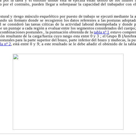
a por la tarea y el entorno donde ésta se ejecuta están dentro de los limites 
o por el contrario, pueden llegar a sobrepasar la capacidad del trabajador con el
ostural y riesgo músculo esquelético por puesto de trabajo se ejecutó mediante l
ando un formato donde se recogieron los datos referentes a las posturas adoptada
al se consideró las tareas críticas de la actividad laboral desempeñada y donde p
e un puntaje a cada región a evaluar entre los segmentos considerados del cuerpo;
0 combinaciones posturales , la puntuación obtenida de la
tabla nº 1
estuvo comprend
ión resultante de la carga/fuerza cuyo rango esta entre 0 y 3 ; el Grupo B (Anteb
sturales para la parte superior del brazo, parte inferior del brazo y muñecas, la pu
la nº 2
, está entre 0 y 9; a este resultado se le debe añadir el obtenido de la tabla