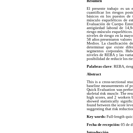
Resumen
El presente trabajo es un 
cuantificar los riesgos pos
básicos en los puestos de 
músculo esqueléticos de es
Evaluación de Cuerpo Enter
antigüedad laboral de 14,9
riesgo músculo esqueléticos
niveles de riesgo en la mayo
58 años presentaron valores 
Medios. La clasificación d
determinar que existe dife
segmentos corporales. Hubo
niveles de REBA y las varia
posibilidad de reducir los r
Palabras clave
: REBA, riesg
Abstract
This is a cross-sectional st
baseline measurements of pos
Quick Evaluation was perform
skeletal risk muscle. The re
high scores, and 2 workers 
showed statistically signifi
found between the score leve
suggesting that risk reducti
Key words:
Full-length quic
Fecha de recepción:
05 de d
Introducción