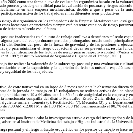
 año 2000 como una forma nueva de evaluación ergonómica basado en la valoració
nado proceso y es de gran utilidad para la evaluación de posturas y riesgos músculo
rticularmente en una empresa metalmecánica, debido a que a pesar de la aut
participación activa de los trabajadores en las diferentes áreas productivas.
 riesgo disergonómico en los trabajadores de la Empresa Metalmecánica, está gene
n estas locaciones operacionales siempre está presente este tipo de riesgo por razon
o de lesiones músculo esqueléticas.
posturas inadecuadas en el puesto de trabajo conlleva a desordenes músculo esque
en alguna parte del cuerpo durante periodos prolongados, ocasionando principalme
de la distribución del peso, de la fuerza de gravedad y de las presiones a ejecut
trabajo para minimizar el riesgo ocupacional deben ser preventivas, resulta fund
 en la identificación de los factores de riesgo para su respectivo control. (Waters,
e
,
et al.
1997; Instituto Nacional de Seguridad e Higiene en el Trabajo, 2003).
abajo fue realizar la valoración de la sobrecarga postural y una evaluación cualitat
 asociación entre la exposición y la aparición de lesiones músculo esqueléticas;
e y seguridad de los trabajadores.
ptivo, de corte transversal en un lapso de 3 meses mediante la observación directa 
oras de la jornada de trabajo en 18 trabajadores masculinos activos de una plant
mprendidas entre 19 a 66 años, con 1 a 35 años de antigüedad en la empresa y en
 la mencionada compañía del distrito Maracaibo. Estado Zulia, dicha población 
 siguiente manera; Tornería (6), Rectificación (7), Mecánica (3), y el Departamen
io de 7.00 AM -12.00 PM y de 1.00 PM - 5.00 PM, permaneciendo el 90,7% del tie
les.
ecesarios para llevar a cabo la investigación estuvo a cargo del investigador y de 
 adscritos al Instituto de Medicina del trabajo e Higiene industrial de la Universid
carga postural y el riesgo músculo esquelético en los puestos de trabajo se hace nec