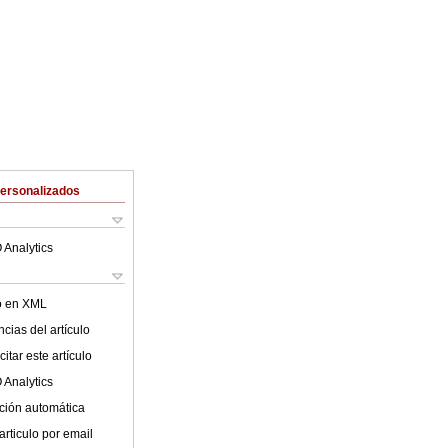
Personalizados
 Analytics
lo en XML
cias del artículo
itar este artículo
 Analytics
ción automática
articulo por email