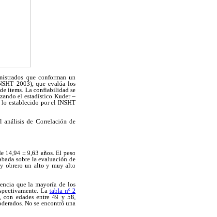
inistrados que conforman un
INSHT 2003), que evalúa los
de ítems. La confiabilidad se
zando el estadístico Kuder –
a lo establecido por el INSHT
l análisis de Correlación de
de 14,94 ± 9,63 años. El peso
abada sobre la evaluación de
 y obrero un alto y muy alto
encia que la mayoría de los
espectivamente. La
tabla nº 2
, con edades entre 49 y 58,
moderados. No se encontró una