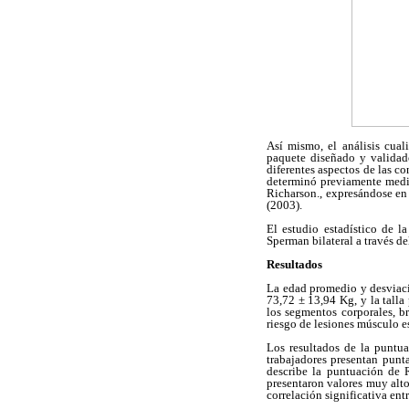
Así mismo, el análisis cua
paquete diseñado y validad
diferentes aspectos de las c
determinó previamente media
Richarson., expresándose en 
(2003).
El estudio estadístico de l
Sperman bilateral a través d
Resultados
La edad promedio y desviació
73,72 ± 13,94 Kg, y la tall
los segmentos corporales, b
riesgo de lesiones músculo e
Los resultados de la puntu
trabajadores presentan pun
describe la puntuación de 
presentaron valores muy alto
correlación significativa en