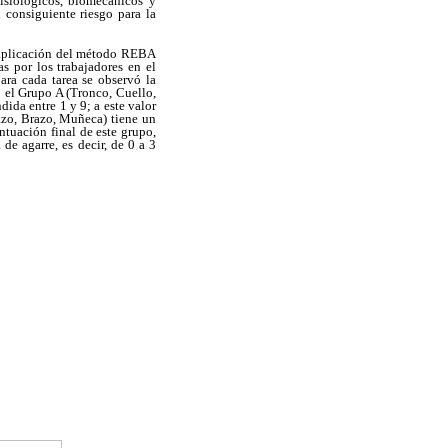
fisiológicos, biomecánicos y
 consiguiente riesgo para la
a aplicación del método REBA
s por los trabajadores en el
ara cada tarea se observó la
 el Grupo A (Tronco, Cuello,
ida entre 1 y 9; a este valor
razo, Brazo, Muñeca) tiene un
ntuación final de este grupo,
 de agarre, es decir, de 0 a 3