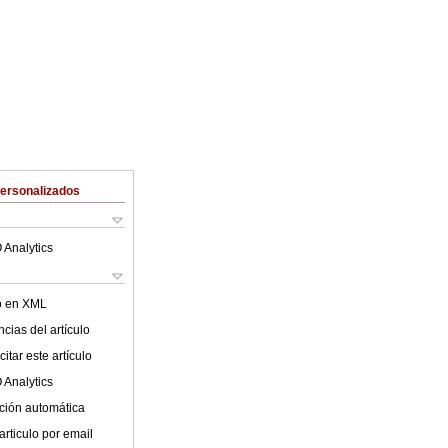
Personalizados
 Analytics
lo en XML
cias del artículo
itar este artículo
 Analytics
ción automática
articulo por email