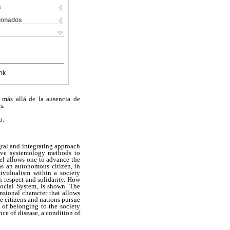
s
cionados
nk
 más allá de la ausencia de
s.
o.
gral and integrating approach
tive systemology methods to
el allows one to advance the
as an autonomous citizen, in
dividualism within a society
on respect and solidarity. How
Social System, is shown. The
nsional character that allows
e citizens and nations pursue
 of belonging to the society
ce of disease, a condition of