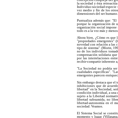
la sociedad y ésta retroactúa
Individuo-sociedad-especie s
vez medio y fin de los otros
dimensiones del ser humano.
Puntualiza además que: "El t
porque la organización de u
organización social impone s
todo es a la vez más y menos 
Ahora bien, ¿Cómo es que la
"propiedades emergentes" (l
novedad con relación a las 
tipo de sistema". (Morin, 19
no de los individuos tomado
compensación solidaria que 
por las interrelaciones ent
recibir-compartir inherente 
"La Sociedad no podría ser
cualidades específicas". "L
emergentes parecen enriquece
Sin embargo destaca que el to
inhibiciones que de acuerd
libertad" en la Sociedad, se
condición individual, a una d
sujeto a la Libertad normati
libertad subsumida, no lib
libertad-autonomía en el ma
sociedad. Veamos.
El Sistema Social se constit
momento y lugar. (Villasana,