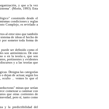
rganización, y que a la vez
sistema". (Morin, 1993). Esta
lógico" construido desde el
 mismas condiciones y reglas
ento Complejo, es revelado a
etos al error sino que también
r sistema de ideas el hecho de
se por someter toda forma de
a puede ser definido como el
les son antinómicos. De este
so o en la teoría o, que son
ntes, pertinentes y evidentes
discursos y a las teorías que
gicas. Designa las categorías
 o dejan de actuar, según los
, oculto ... vemos lo que el
"seductoras" minas que serían
arece comenzar a caminar con
utos que otras corrientes de
Gravedad, pero sí, tanto como
a y la predictibilidad del