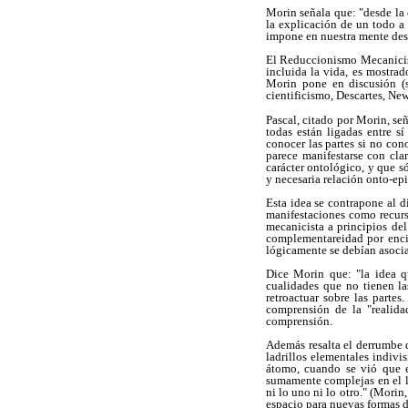
Morin señala que: "desde la
la explicación de un todo a
impone en nuestra mente desde
El Reduccionismo Mecanicista
incluida la vida, es mostra
Morin pone en discusión (s
cientificismo, Descartes, New
Pascal, citado por Morin, se
todas están ligadas entre s
conocer las partes si no con
parece manifestarse con cla
carácter ontológico, y que s
y necesaria relación onto-ep
Esta idea se contrapone al 
manifestaciones como recurs
mecanicista a principios de
complementareidad por enci
lógicamente se debían asoci
Dice Morin que: "la idea q
cualidades que no tienen la
retroactuar sobre las parte
comprensión de la "realida
comprensión.
Además resalta el derrumbe d
ladrillos elementales indivi
átomo, cuando se vió que e
sumamente complejas en el lí
ni lo uno ni lo otro." (Mori
espacio para nuevas formas de