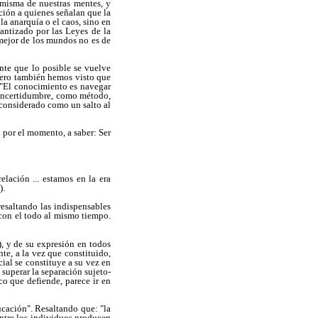
misma de nuestras mentes, y
ación a quienes señalan que la
a anarquía o el caos, sino en
rantizado por las Leyes de la
 mejor de los mundos no es de
te que lo posible se vuelve
Pero también hemos visto que
" "El conocimiento es navegar
a incertidumbre, como método,
r considerado como un salto al
 por el momento, a saber: Ser
lación ... estamos en la era
).
resaltando las indispensables
 con el todo al mismo tiempo.
, y de su expresión en todos
te, a la vez que constituido,
ial se constituye a su vez en
 superar la separación sujeto-
co que defiende, parece ir en
ucación". Resaltando que: "la
ntre los individuos producen