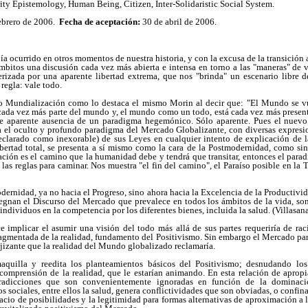
ity Epistemology, Human Being, Citizen, Inter-Solidaristic Social System.
ebrero de 2006.
Fecha de aceptación:
30 de abril de 2006.
a ocurrido en otros momentos de nuestra historia, y con la excusa de la transición
bitos una discusión cada vez más abierta e intensa en torno a las "maneras" de ver
rizada por una aparente libertad extrema, que nos "brinda" un escenario libre d
 regla: vale todo.
o Mundialización como lo destaca el mismo Morin al decir que: "El Mundo se v
ada vez más parte del mundo y, el mundo como un todo, está cada vez más presente
e aparente ausencia de un paradigma hegemónico. Sólo aparente. Pues el nuevo
ía el oculto y profundo paradigma del Mercado Globalizante, con diversas expresio
eclarado como inexorable) de sus Leyes en cualquier intento de explicación de 
ertad total, se presenta a sí mismo como la cara de la Postmodernidad, como s
ación es el camino que la humanidad debe y tendrá que transitar, entonces el par
as reglas para caminar. Nos muestra "el fin del camino", el Paraíso posible en la Ti
odernidad, ya no hacia el Progreso, sino ahora hacia la Excelencia de la Productivi
egnan el Discurso del Mercado que prevalece en todos los ámbitos de la vida, so
individuos en la competencia por los diferentes bienes, incluida la salud. (Villasan
e implicar el asumir una visión del todo más allá de sus partes requeriría de rac
ragmentada de la realidad, fundamento del Positivismo. Sin embargo el Mercado parec
jizante que la realidad del Mundo globalizado reclamaría.
aquilla y reedita los planteamientos básicos del Positivismo; desnudando lo
 comprensión de la realidad, que le estarían animando. En esta relación de aprop
radicciones que son convenientemente ignoradas en función de la dominaci
 sociales, entre ellos la salud, genera conflictividades que son obviadas, o confi
cio de posibilidades y la legitimidad para formas alternativas de aproximación a 