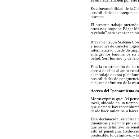
es obviada también por este 
Esta inexorabilidad de la Gl
posibilidades de interpreta
nuestras.
El presente trabajo pretende
otros nos propone Edgar Mo
revelado" para avanzar en nu
Brevemente, un Sistema Conte
y nociones de carácter lógic
interpretativo puede disting
emerger los fenómenos en u
Salud, Ser Humano, y de la 
Para la construcción de las
acerca de ellas al autor con
el abordaje de esta platafor
posibilidades de congruencia 
el ajuste definitivo de la mi
Acerca del "pensamiento co
Morin expresa que: "el pens
local, ubicado en un tiempo
que siempre hay incertidumb
desde hace milenios, a hacer 
Esta declaración, establece 
dinámicas y siempre provisio
que no es definitivo, se señ
esto al paradigma Reduccio
predecible, lo definitivo, y l