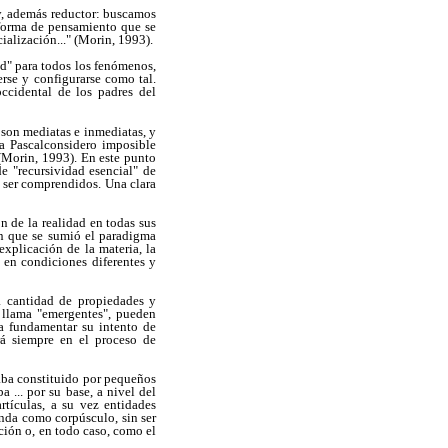
y, además reductor: buscamos
 forma de pensamiento que se
cialización..." (Morin, 1993).
ad" para todos los fenómenos,
rse y configurarse como tal.
ccidental de los padres del
 son mediatas e inmediatas, y
a Pascalconsidero imposible
 (Morin, 1993). En este punto
e "recursividad esencial" de
a ser comprendidos. Una clara
 de la realidad en todas sus
en que se sumió el paradigma
xplicación de la materia, la
en condiciones diferentes y
a cantidad de propiedades y
s llama "emergentes", pueden
 a fundamentar su intento de
rá siempre en el proceso de
taba constituido por pequeños
 ... por su base, a nivel del
tículas, a su vez entidades
onda como corpúsculo, sin ser
ción o, en todo caso, como el