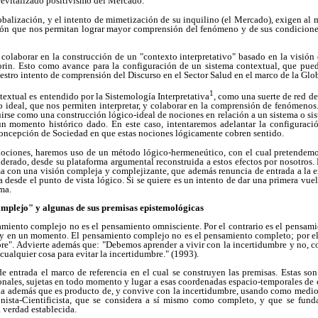
revitalizado positivismo del Mercado.
obalización, y el intento de mimetización de su inquilino (el Mercado), exigen al 
ción que nos permitan lograr mayor comprensión del fenómeno y de sus condiciones
 colaborar en la construcción de un "contexto interpretativo" basado en la visión
rin. Esto como avance para la configuración de un sistema contextual, que pue
estro intento de comprensión del Discurso en el Sector Salud en el marco de la Glo
1
xtual es entendido por la Sistemología Interpretativa
, como una suerte de red de
o ideal, que nos permiten interpretar, y colaborar en la comprensión de fenómenos
uirse como una construcción lógico-ideal de nociones en relación a un sistema o sis
n momento histórico dado. En este caso, intentaremos adelantar la configuració
concepción de Sociedad en que estas nociones lógicamente cobren sentido.
 nociones, haremos uso de un método lógico-hermeneútico, con el cual pretendemos
siderado, desde su plataforma argumental reconstruida a estos efectos por nosotros.
ma con una visión compleja y complejizante, que además renuncia de entrada a la e
desde el punto de vista lógico. Si se quiere es un intento de dar una primera vuelt
sma.
mplejo" y algunas de sus premisas epistemológicas
amiento complejo no es el pensamiento omnisciente. Por el contrario es el pensami
 y en un momento. El pensamiento complejo no es el pensamiento completo; por el
re". Advierte además que: "Debemos aprender a vivir con la incertidumbre y no, 
cualquier cosa para evitar la incertidumbre." (1993).
de entrada el marco de referencia en el cual se construyen las premisas. Estas so
nales, sujetas en todo momento y lugar a esas coordenadas espacio-temporales de ca
ala además que es producto de, y convive con la incertidumbre, usando como medio
nista-Cientificista, que se considera a sí mismo como completo, y que se fund
a verdad establecida.