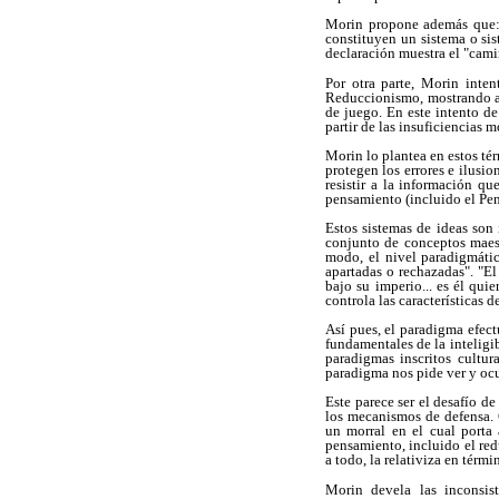
Morin propone además que: 
constituyen un sistema o sis
declaración muestra el "cami
Por otra parte, Morin inte
Reduccionismo, mostrando al
de juego. En este intento d
partir de las insuficiencias
Morin lo plantea en estos tér
protegen los errores e ilusio
resistir a la información q
pensamiento (incluido el Pen
Estos sistemas de ideas son
conjunto de conceptos maest
modo, el nivel paradigmátic
apartadas o rechazadas". "El
bajo su imperio... es él qui
controla las características 
Así pues, el paradigma efect
fundamentales de la inteligi
paradigmas inscritos cultur
paradigma nos pide ver y oc
Este parece ser el desafío d
los mecanismos de defensa. 
un morral en el cual porta 
pensamiento, incluido el red
a todo, la relativiza en térm
Morin devela las inconsis