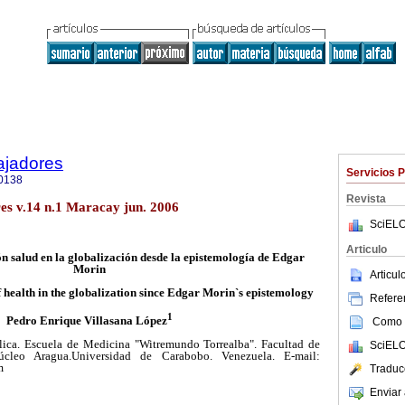
ajadores
Servicios 
0138
Revista
res v.14 n.1 Maracay jun. 2006
SciELO
Articulo
n salud en la globalización desde la epistemología de Edgar
Morin
Articu
 health in the globalization since Edgar Morin`s epistemology
Referen
1
Pedro Enrique Villasana López
Como c
ica. Escuela de Medicina "Witremundo Torrealba". Facultad de
SciELO
cleo Aragua.Universidad de Carabobo. Venezuela. E-mail:
m
Traduc
Enviar 