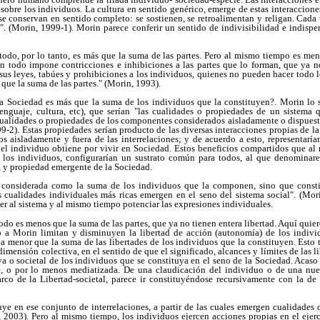
 sobre los individuos. La cultura en sentido genérico, emerge de estas interacciones,
e conservan en sentido completo: se sostienen, se retroalimentan y religan. Cada 
". (Morin, 1999-1). Morin parece conferir un sentido de indivisibilidad e indispe
odo, por lo tanto, es más que la suma de las partes. Pero al mismo tiempo es men
n todo impone contricciones e inhibiciones a las partes que lo forman, que ya no
us leyes, tabúes y prohibiciones a los individuos, quienes no pueden hacer todo l
que la suma de las partes." (Morin, 1993).
 Sociedad es más que la suma de los individuos que la constituyen?. Morin lo 
enguaje, cultura, etc), que serían "las cualidades o propiedades de un sistema 
cualidades o propiedades de los componentes considerados aisladamente o dispuesto
99-2). Estas propiedades serían producto de las diversas interacciones propias de 
s aisladamente y fuera de las interrelaciones; y de acuerdo a esto, representaría
el individuo obtiene por vivir en Sociedad. Estos beneficios compartidos que a
re los individuos, configurarían un sustrato común para todos, al que denominar
a, y propiedad emergente de la Sociedad.
 considerada como la suma de los individuos que la componen, sino que const
as cualidades individuales más ricas emergen en el seno del sistema social". (Mor
r al sistema y al mismo tiempo potenciar las expresiones individuales.
do es menos que la suma de las partes, que ya no tienen entera libertad. Aquí quier
o a Morin limitan y disminuyen la libertad de acción (autonomía) de los indivi
ría menor que la suma de las libertades de los individuos que la constituyen. Esto t
imensión colectiva, en el sentido de que el significado, alcances y límites de las li
va o societal de los individuos que se constituya en el seno de la Sociedad. Acas
re, o por lo menos mediatizada. De una claudicación del individuo o de una nue
rco de la Libertad-societal, parece ir constituyéndose recursivamente con la de 
uye en ese conjunto de interrelaciones, a partir de las cuales emergen cualidades 
 2003). Pero al mismo tiempo, los individuos ejercen acciones propias en el ejerci