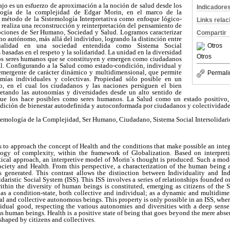
bajo es un esfuerzo de aproximación a la noción de salud desde los
Indicadore
logía de la complejidad de Edgar Morin, en el marco de la
 método de la Sistemología Interpretativa como enfoque lógico-
Links rela
 realiza una reconstrucción y reinterpretación del pensamiento de
ociones de Ser Humano, Sociedad y Salud. Logramos caracterizar
Compartir
o autónomo, más allá del individuo, logrando la distinción entre
dualidad en una sociedad entendida como Sistema Social
Otros
s basadas en el respeto y la solidaridad. La unidad en la diversidad
Otros
los seres humanos que se constituyen y emergen como ciudadanos
al. Configurando a la Salud como estado-condición, individual y
emergente de carácter dinámico y multidimensional, que permite
Permali
omías individuales y colectivas. Propiedad sólo posible en un
io, en el cual los ciudadanos y las naciones persiguen el bien
petando las autonomías y diversidades desde un alto sentido de
que los hace posibles como seres humanos. La Salud como un estado positivo,
ición de bienestar autodefinida y autoconformada por ciudadanos y colectividade
temología de la Complejidad, Ser Humano, Ciudadano, Sistema Social Intersolidari
is to approach the concept of Health and the conditions that make possible an inte
ogy of complexity, within the framework of Globalization. Based on interpre
tical approach, an interpretive model of Morin´s thought is produced. Such a mod
iety and Health. From this perspective, a characterization of the human being 
is generated. This contrast allows the distinction between Individuality and In
idaristic Social System (ISS). This ISS involves a series of relationships founded 
within the diversity of human beings is constituted, emerging as citizens of the 
as a condition-state, both collective and individual; as a dynamic and multidime
l and collective autonomous beings. This property is only possible in an ISS, wher
ual good, respecting the various autonomies and diversities with a deep sense
 human beings. Health is a positive state of being that goes beyond the mere absen
-shaped by citizens and collectives.