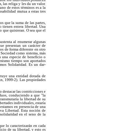
 las religa y les da un valor.
uno de estos términos es a la
nsabilidad mutua a estas tres
os que la suma de las partes,
 tienen entera libertad. Una
o que quisieran. O sea que el
sustenta al enumerar algunas
que presentan un carácter de
s de forma diferente en otro
la Sociedad como sistema, más
n una especie de beneficio o
l mismo tiempo son aportados
emos Solidaridad. Es un dar-
ituye una entidad dotada de
in, 1999-2). Las propiedades
o destacar las contricciones e
duos, conduciendo a que "la
ransmutaría la libertad de su
bertades individuales, estaría
o estamos en presencia de una
va Libertad. Esta noción de
solidaridad en el seno de la
que lo caracterizarán en cada
cio de su libertad, y esto es