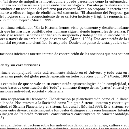
: "El deseo de aniquilar la incertidumbre puede parecernos como la enfermedad 
Certeza no podría ser más que un embarazo sicológico". Por otra parte alerta en rel
d conduce a un abandono del esfuerzo por conocer. Morin no propone la inercia ante l
tarse a ellos en lugar de eludirlos. Así sentencia: "El abandono del Progreso ga
del progreso sino el reconocimiento de su carácter incierto y frágil. La renuncia al
a un mundo mejor". (Morin, 1999).
continua señalando: "En la Historia, hemos visto permanente y desafortunadamen
ir que las más ricas posibilidades humanas siguen siendo imposibles de realizar. 
sible y se realiza; sepamos confiar en lo inesperado y trabajar para lo improbable.
es a través de un archipiélago de certezas". (Morin, 1993). Esta aceptación de l
ancial respecto a lo científico, lo aceptado. Desde otro punto de vista, pudiera se
aciones iniciamos nuestro intento de construcción de las nociones que nos ocupan
dad y sus características
primera complejidad, nada está realmente aislado en el Universo y todo está en re
rre en un punto del globo puede repercutir en todos los otros puntos". (Morin, 1993
s centrales de que se vale en su construcción epistemológica de la complejidad, 
 como bases de constitución del "todo" y al mismo tiempo de las "partes" entre sí y
nsiones individual, societal y planetaria.
una aceptación del fenómeno Globalización (o planetarización como el lo llama)
 la vida. Nos muestra a la Sociedad como "un gran Sistema, inmerso y constituyen
itud, el Sistema Planetario y el Sistema Universal". (Morin,1993). Este Sistema Soc
ciones entre diversos sistemas, entre los cuales distingue a los seres humanos. Intenta
 imagen de "relación recursiva" constitutiva y constituyente de carácter ontológi
03).
as cualidades retroactúan sobre los individuos dándoles un lenguaje, cultura y ed
ero humano comprende la tríada individuo- sociedad-especie. Las interacciones e