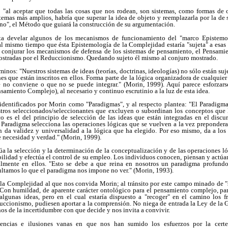
"al aceptar que todas las cosas que nos rodean, son sistemas, como formas de o
temas más amplios, habría que superar la idea de objeto y reemplazarla por la de 
no", el Método que guiará la construcción de su argumentación.
nta develar algunos de los mecanismos de funcionamiento del "marco Epistemo
 mismo tiempo que ésta Epistemología de la Complejidad estaría "sujeta" a esas
e conjurar los mecanismos de defensa de los sistemas de pensamiento, el Pensami
 mostradas por el Reduccionismo. Quedando sujeto él mismo al conjuro mostrado.
minos: "Nuestros sistemas de ideas (teorías, doctrinas, ideologías) no sólo están suj
nes que están inscritos en ellos. Forma parte de la lógica organizadora de cualquie
ue no conviene o que no se puede integrar." (Morin, 1999). Aquí parece esforzar
samiento Complejo), al necesario y continuo escrutinio a la luz de esta idea.
 identificados por Morin como "Paradigmas", y al respecto plantea: "El Paradigm
ros seleccionados/seleccionantes que excluyen o subordinan los conceptos que 
o es el del principio de selección de las ideas que están integradas en el discur
 Paradigma selecciona las operaciones lógicas que se vuelven a la vez prepondera
en da validez y universalidad a la lógica que ha elegido. Por eso mismo, da a los 
de necesidad y verdad." (Morin, 1999).
úa la selección y la determinación de la conceptualización y de las operaciones ló
bilidad y efectúa el control de su empleo. Los individuos conocen, piensan y actúan
almente en ellos. "Esto se debe a que reina en nosotros un paradigma profundo
ultamos lo que el paradigma nos impone no ver." (Morin, 1993).
e la Complejidad al que nos convida Morin; al tránsito por este campo minado de 
Con humildad, de aparente carácter ontológico para el pensamiento complejo, p
algunas ideas, pero en el cual estaría dispuesto a "recoger" en el camino los fr
uccionismo, pudiesen aportar a la comprensión. No niega de entrada la Ley de la 
inos de la incertidumbre con que decide y nos invita a convivir.
tencias e ilusiones vanas en que nos han sumido los esfuerzos por la certez