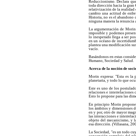
Reduccionismo. Declara que
toda dirección hacia la gran 
relativización de la realida
cambio una actitud de enfren
Historia, no es el abandono 
ninguna manera la renuncia 
La argumentación de Morin 
imposible y podemos present
lo inesperado llega a ser po
en un océano de incertidumbr
plantea una modificación sust
vacío.
Basándonos en estas consider
Humano, Sociedad y Salud.
Acerca de la noción de socie
Morin expresa: "Esta es la 
planetaria, y todo lo que ocu
Este es uno de los postulado
relaciones e interrelaciones
Esto lo propone para las dime
En principio Morin propone 
los ámbitos y dimensiones de
en y por, otro de mayor magn
las interacciones e interrela
objeto del mecanicismo, y la
esa dirección. (Villasana, 20
La Sociedad, "es un todo cuy
concepción compleja del gén