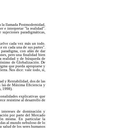
 a la llamada Postmodernidad,
 e interpretar "la realidad".
e sujeciones paradigmáticas,
uelve cada vez más un todo.
 en cada una de sus partes".
 paradigma, con afán de dar
nes, pero una finalidad bien
la realidad y de búsqueda de
inónimo de Globalización. De
adigma que pueda apropiarse y
erra. Nos dice: vale todo, si,
dad y Rentabilidad, dos de las
n las de Máxima Eficiencia y
a, 1998).
ionalidades explicativas que
e resistirse al desarrollo de
s intereses de dominación y
iación por parte del Mercado
ón misma. En particular la
nadas al mundo nebuloso de lo
la salud de los seres humanos