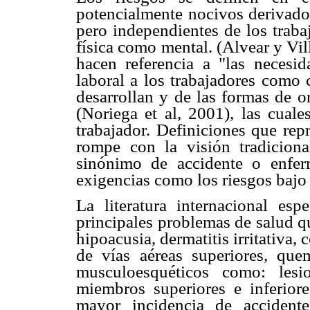
potencialmente nocivos derivad
pero independientes
de los trab
física como mental. (Alvear y Vi
hacen referencia
a "las necesi
laboral a los trabajadores como
desarrollan y de las formas de
o
(Noriega et
al, 2001), las cual
trabajador. Definiciones que re
rompe con la visión tradicion
sinónimo de accidente
o enfer
exigencias
como los riesgos bajo 
La literatura internacional esp
principales problemas de salud
q
hipoacusia,
dermatitis irritativa, 
de vías aéreas superiores, qu
musculoesquéticos como:
les
miembros
superiores e inferio
mayor incidencia de accident