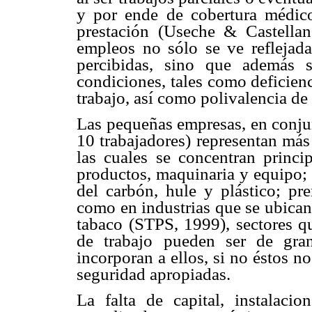
y por
ende de cobertura médico
prestación (Useche & Castella
empleos no sólo se ve reflejad
percibidas,
sino que además se
condiciones, tales como deficien
trabajo, así como polivalencia
de 
Las pequeñas empresas, en conju
10 trabajadores)
representan más
las cuales se concentran princ
productos, maquinaria y equipo
del carbón,
hule y plástico; pr
como en industrias que se ubica
tabaco (STPS, 1999), sectores
q
de trabajo
pueden ser de gran
incorporan a ellos, si no éstos n
seguridad apropiadas.
La falta de capital, instalaci