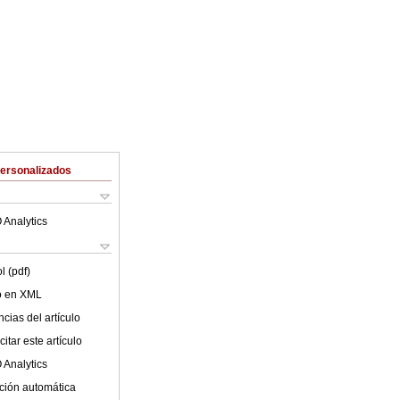
Personalizados
 Analytics
l (pdf)
lo en XML
cias del artículo
itar este artículo
 Analytics
ción automática