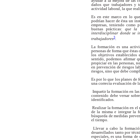
ayudar a la mejora de las c
daños que trabajadores y t
actividad laboral, la que real
Es en este marco en lo que
podrían hacer de ésta un ins
empresas, teniendo como p
buenas prácticas:
que la 
interdisciplinar donde se 
3
trabajadores
.
La formación es una activi
personas de forma que éstas 
los objetivos establecidos
sentido, podemos afirmar q
propiciar en las personas, n
en prevención de riesgos lab
riesgos, sino que debe compl
Es por lo que los planes de 
una correcta evaluación de la
 Impartir la formación en la
contenido debe versar sobre
identificados.
 Realizar la formación en e
de la misma e integrar la 
búsqueda de medidas preven
el tiempo.
 Llevar a cabo la formaci
desarrollados tanto por téc
especiales, es una forma de