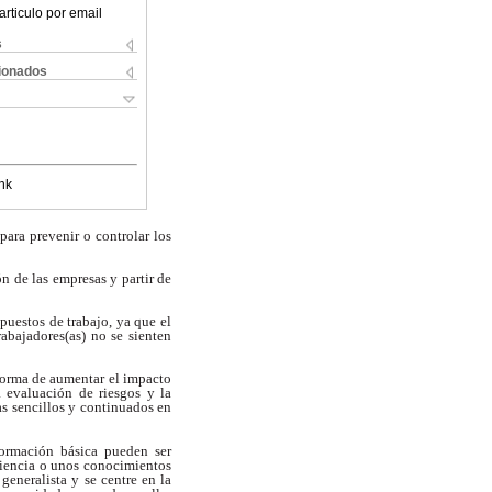
articulo por email
s
cionados
nk
para prevenir o controlar los
n de las empresas y partir de
puestos de trabajo, ya que el
abajadores(as) no se sienten
forma de aumentar el impacto
 evaluación de riesgos y la
as sencillos y continuados
en
formación básica pueden ser
riencia o unos conocimientos
eneralista y se centre en la