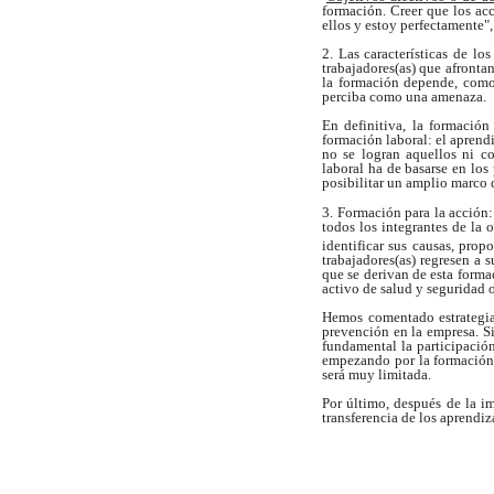
formación. Creer que los ac
ellos y estoy perfectamente"
2. Las características de los
trabajadores(as) que afront
la formación depende, como
perciba como una amenaza.
En definitiva, la formació
formación laboral: el aprendi
no se logran aquellos ni co
laboral ha de basarse en los
posibilitar un amplio marco d
3. Formación para la acción
todos los integrantes de la o
identificar sus causas, prop
trabajadores(as) regresen a 
que se derivan de esta forma
activo de salud y seguridad 
Hemos comentado estrategias
prevención en la empresa. S
fundamental la participació
empezando por la formación d
será muy limitada.
Por último, después de la im
transferencia de los aprendiz