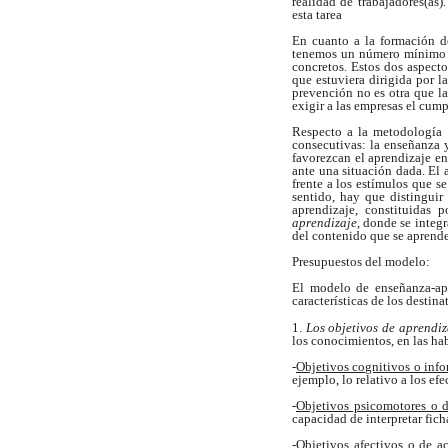
realidad de trabajadores(as)
esta tarea
En cuanto a la formación de
tenemos un número mínimo e
concretos. Estos dos aspect
que estuviera dirigida por l
prevención no es otra que la
exigir a las empresas el cum
Respecto a la metodología 
consecutivas: la enseñanza y
favorezcan el aprendizaje en
ante una situación dada. El 
frente a los estímulos que s
sentido, hay que distinguir
aprendizaje, constituidas
aprendizaje
, donde se integr
del contenido que se aprende.
Presupuestos del modelo:
El modelo de enseñanza-apr
características de los destina
1.
Los objetivos de aprendiz
los conocimientos, en las hab
-
Objetivos cognitivos o inf
ejemplo, lo relativo a los efe
-
Objetivos psicomotores o 
capacidad de interpretar fich
-
Objetivos afectivos o de a