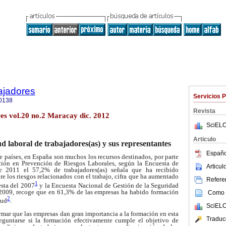
ajadores
Servicios 
0138
Revista
es vol.20 no.2 Maracay dic. 2012
SciELO
Articulo
d laboral de trabajadores(as) y sus representantes
Españo
e países, en España son muchos los recursos destinados, por parte
ación en Prevención de Riesgos Laborales, según la Encuesta de
Articu
 2011 el 57,2% de trabajadores(as) señala que ha recibido
e los riesgos relacionados con el trabajo, cifra que ha aumentado
Referen
1
esta del 2007
y la Encuesta Nacional de Gestión de la Seguridad
 2009, recoge que en 61,3% de las empresas ha habido formación
Como c
2
lud
.
SciELO
mar que las empresas dan gran importancia a la formación en esta
Traduc
reguntarse si la formación efectivamente cumple el objetivo de