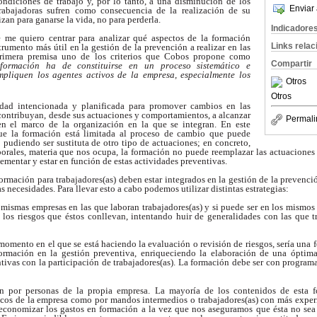
ondiciones de trabajo y, por lo tanto, a una disminución de los
Enviar 
rabajadoras sufren como consecuencia de la realización de su
izan para ganarse la vida, no para perderla.
Indicadore
 me quiero centrar para analizar qué aspectos de la formación
Links rela
trumento más útil en la gestión de la prevención a realizar en las
rimera premisa uno de los criterios que Cobos propone como
Compartir
formación ha de constituirse en un proceso sistemático e
impliquen los agentes activos de la empresa, especialmente los
Otros
Otros
dad intencionada y planificada para promover cambios en las
contribuyan, desde sus actuaciones y comportamientos, a alcanzar
Permali
 en el marco de la organización en la que se integran. En este
ue la formación está limitada al proceso de cambio que puede
o pudiendo ser sustituta de otro tipo de actuaciones; en concreto,
orales, materia que nos ocupa, la formación no puede reemplazar las actuaciones 
ementar y estar en función de estas actividades preventivas.
formación para trabajadores(as) deben estar integrados en la gestión de la prevenció
s necesidades. Para llevar esto a cabo podemos utilizar distintas estrategias:
s mismas empresas en las que laboran trabajadores(as) y si puede ser en
los mismos 
 los riesgos que éstos conllevan,
intentando huir de generalidades con las que tr
l momento en el que se está haciendo la evaluación o revisión de riesgos,
sería una 
formación en la gestión preventiva, enriqueciendo la elaboración de una óptima
tivas
con la participación de trabajadores(as). La formación debe ser con program
ón por personas de la propia empresa. La mayoría de los contenidos de
esta 
nicos de la empresa como por mandos intermedios o trabajadores(as) con más expe
 economizar los gastos en formación a la vez que nos aseguramos que ésta no sea g