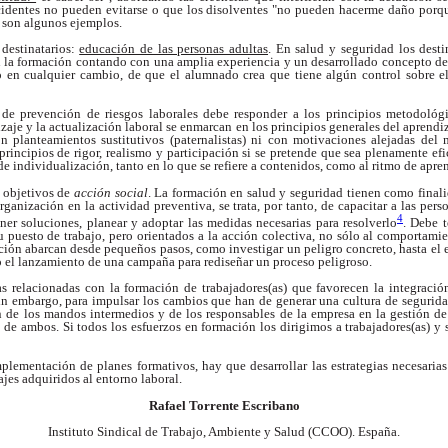
cidentes no pueden evitarse o que los disolventes
"no pueden hacerme daño porqu
, son algunos
ejemplos.
 destinatarios:
educación de las personas adultas
. En salud y seguridad los desti
an la formación contando con una amplia experiencia y un desarrollado concepto de
 en cualquier cambio, de que el alumnado crea que tiene algún control sobre e
n de prevención de riesgos laborales debe responder a los principios metodológ
zaje y la actualización laboral se enmarcan en los principios generales del aprendi
n planteamientos sustitutivos (paternalistas) ni con motivaciones alejadas de
 principios de rigor, realismo y participación si se pretende que sea plenamente ef
e individualización, tanto en lo que se refiere a contenidos, como al ritmo de apre
: objetivos de
acción social
. La formación en salud y seguridad tienen como final
rganización en la actividad preventiva, se trata, por tanto, de capacitar a las per
4
oner soluciones, planear y adoptar las medidas necesarias para resolverlo
. Debe t
su puesto de trabajo, pero orientados a la acción colectiva, no sólo al comportami
ción abarcan desde pequeños pasos, como investigar un peligro concreto, hasta el
o el lanzamiento de una campaña para rediseñar un proceso peligroso.
 relacionadas con la formación de trabajadores(as) que favorecen la integración
in embargo, para impulsar los cambios que han de generar una cultura de seguridad
n de los mandos intermedios y de los responsables de la empresa en la gestión de
e ambos. Si todos los esfuerzos en formación los dirigimos a trabajadores(as) y s
plementación de planes formativos, hay que desarrollar las estrategias necesarias 
ajes adquiridos al entorno laboral.
Rafael Torrente Escribano
Instituto Sindical de Trabajo, Ambiente y Salud (CCOO). España.