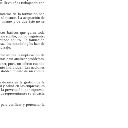
e llevo años trabajando con
natarios de la formación son
 sí mismos. La aceptación de
l mismo y de que éste no se
icos básicos que guían toda
zaje adulto, por consiguiente,
l mundo adulto. La formación
icaz, las metodologías han de
ndizaje.
idad última la implicación de
sonas para analizar problemas,
ener, pues, un efecto cuando
ento individual. Las acciones
 establecimiento de un comité
 de ésta en la gestión de la
 y salud en las empresas, es
 la prevención, por supuesto
us representantes su eficacia
para verificar y potenciar la