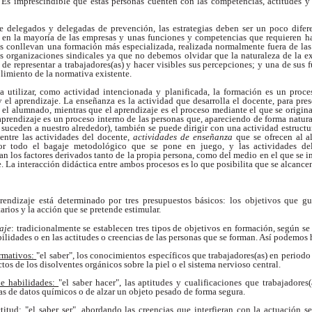
. Es imprescindible que estas personas cuenten con las competencias, actitudes y
 delegados y delegadas de prevención, las estrategias deben ser un poco difer
n la mayoría de las empresas y unas funciones y competencias que requieren h
os conllevan una formación más especializada, realizada normalmente fuera de las
as organizaciones sindicales ya que no debemos olvidar que la naturaleza de la e
 de representar a trabajadores(as) y hacer visibles sus percepciones; y una de sus f
plimiento de la normativa existente.
a utilizar, como actividad intencionada y planificada, la formación es un proc
 el aprendizaje. La enseñanza es la actividad que desarrolla el docente, para pre
 el alumnado, mientras que el aprendizaje es el proceso mediante el que se origin
aprendizaje es un proceso interno de las personas que, apareciendo de forma natur
e suceden a nuestro alrededor), también se puede dirigir con una actividad estructu
 entre las actividades del docente,
actividades de enseñanza
que se ofrecen al 
 por todo el bagaje metodológico que se pone en juego, y las actividades d
an los factores derivados tanto de la propia persona, como del medio en el que se im
 La interacción didáctica entre ambos procesos es lo que posibilita que se alcancen
endizaje está determinado por tres presupuestos básicos: los objetivos que guí
tarios y la acción que se pretende estimular.
aje
: tradicionalmente se establecen tres tipos de objetivos en formación, según 
ilidades o en las actitudes o creencias de las personas que se forman. Así podemos 
ormativos:
"el saber", los conocimientos específicos que trabajadores(as) en periodo
ctos de los disolventes orgánicos sobre la piel o el sistema nervioso central.
de habilidades:
"el saber hacer", las aptitudes y cualificaciones que trabajadores(
as de datos químicos o de alzar
un objeto pesado de forma segura.
ctitud:
"el saber ser", abordando las creencias que interfieran con la actuación
s