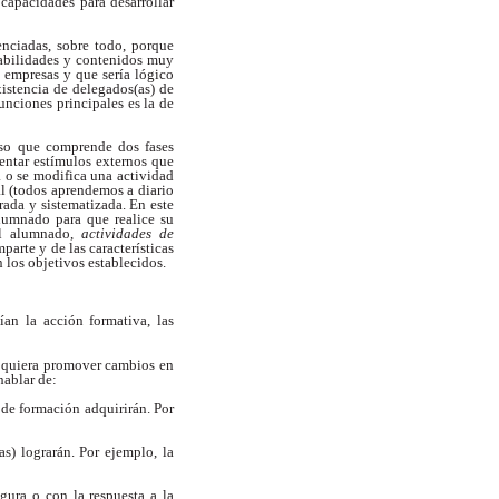
 capacidades para desarrollar
enciadas, sobre todo, porque
abilidades y contenidos muy
 empresas y que sería lógico
xistencia de delegados(as) de
unciones principales es la de
eso que comprende dos fases
sentar estímulos externos que
a o se modifica una actividad
al (todos aprendemos a diario
rada y sistematizada. En este
alumnado para que realice su
el alumnado,
actividades de
parte y de las características
 los objetivos establecidos.
an la acción formativa, las
se quiera promover cambios en
hablar de:
 de formación adquirirán. Por
as) lograrán. Por ejemplo, la
egura o con la respuesta a la