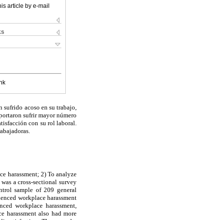
is article by e-mail
ks
nk
 sufrido acoso en su trabajo,
eportaron sufrir mayor número
sfacción con su rol laboral.
rabajadoras.
ace harassment; 2) To analyze
was a cross-sectional survey
trol sample of 209 general
ienced workplace harassment
nced workplace harassment,
ce harassment also had more