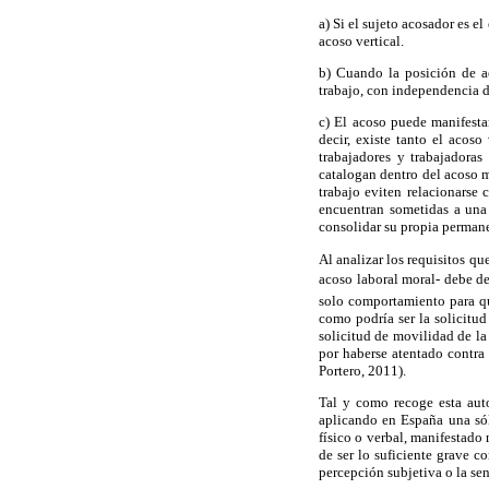
a) Si el sujeto acosador es e
acoso vertical.
b) Cuando la posición de a
trabajo, con independencia de
c) El acoso puede manifest
decir, existe tanto el acos
trabajadores y trabajadora
catalogan dentro del acoso m
trabajo eviten relacionarse
encuentran sometidas a una 
consolidar su propia permane
Al analizar los requisitos q
acoso laboral moral- debe d
solo comportamiento para qu
como podría ser la solicitud
solicitud de movilidad de la
por haberse atentado contra
Portero, 2011).
Tal y como recoge esta auto
aplicando en España una sól
físico o verbal, manifestado
de ser lo suficiente grave c
percepción subjetiva o la se