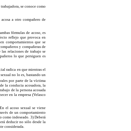
na trabajadora, se conoce como
e acosa a otro compañero de
ambas fórmulas de acoso, es
fecto reflejo que provoca en
e en comportamientos que se
os compañeros y compañeras de
las relaciones de trabajo se
mpañeros lo que persiguen es
ial radica en que mientras el
 sexual no lo es, bastando un
ales por parte de la víctima
 de la conducta acosadora, la
trabajo de la persona acosada
necer en la empresa (Velasco
 En el acoso sexual se viene
 través de un comportamiento
ido como indeseado. 3) Deberá
berá deducir no sólo desde la
nte considerada.