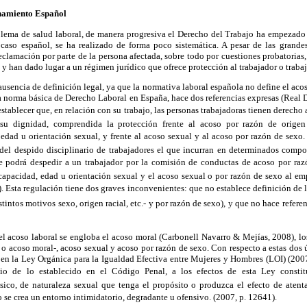
enamiento Español
oblema de salud laboral, de manera progresiva el Derecho del Trabajo ha empezado
caso español, se ha realizado de forma poco sistemática. A pesar de las grande
reclamación por parte de la persona afectada, sobre todo por cuestiones probatorias
 y han dado lugar a un régimen jurídico que ofrece protección al trabajador o traba
 ausencia de definición legal, ya que la normativa laboral española no define el acoso
la norma básica de Derecho Laboral en España, hace dos referencias expresas (Real 
l establecer que, en relación con su trabajo, las personas trabajadoras tienen derecho 
su dignidad, comprendida la protección frente al acoso por razón de origen 
edad u orientación sexual, y frente al acoso sexual y al acoso por razón de sexo. 
del despido disciplinario de trabajadores el que incurran en determinados compo
e podrá despedir a un trabajador por la comisión de conductas de acoso por razó
capacidad, edad u orientación sexual y el acoso sexual o por razón de sexo al em
46). Esta regulación tiene dos graves inconvenientes: que no establece definición de
tintos motivos sexo, origen racial, etc.- y por razón de sexo), y que no hace refere
el acoso laboral se engloba el acoso moral (Carbonell Navarro & Mejías, 2008), l
 o acoso moral-, acoso sexual y acoso por razón de sexo. Con respecto a estas dos 
en la Ley Orgánica para la Igualdad Efectiva entre Mujeres y Hombres (LOI) (2007
icio de lo establecido en el Código Penal, a los efectos de esta Ley consti
sico, de naturaleza sexual que tenga el propósito o produzca el efecto de atent
 se crea un entorno intimidatorio, degradante u ofensivo. (2007, p. 12641).