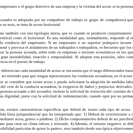
l empresario o el grupo directivo de una empresa y la víctima del acoso es la perso
cosador es adoptada por un compañero de trabajo (o grupo de compañeros) qu
 su sexo, se trata de acoso horizontal.
arse también con una tipología mixta, que es cuando se producen conjuntamente 
o vertical como el horizontal. Es una modalidad que, normalmente, responde al e
s la conducta del empresario. Si un empresario o un superior jerárquico incurr
oral y provoca el aislamiento de un trabajador o trabajadora, es frecuente que l
 con la persona acosada, sobre todo en empresas o sectores económicos en los que 
gran inestabilidad, rotación y temporalidad. Al adoptar esta posición, tales co
ncia en el puesto de trabajo.
ue diferencian cada modalidad de acoso se encuentra que el rasgo diferenciador esenc
e ser reiterado para que tengan repercusiones las conductas acosadoras, en el acoso
e se considere que existe acoso y pueda solicitarse la adopción de medidas labor
 del cese de la conducta acosadora, la exigencia de daños y perjuicios derivados
 persona acosada o del acosador; incluso la solicitud de extinción del contrato de 
 su dignidad, junto con la solicitud de indemnización, cuando opte por no perma
ra, existen características específicas que deberá de reunir cada tipo de acoso.
ida línea jurisprudencial que ha interpretado que: 1) Deberá de exteriorizarse a
 mediante actos, gestos o palabras. 2) Dicho comportamiento deberá de ser percib
omo para crear un clima odioso y reiterado. 4) Además, el entorno negativo se de
nsibilidad particular de quien lo padece, sino también desde una óptica objetivame