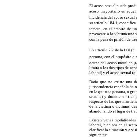
El acoso sexual puede produ
acoso mayoritario es aquél
incidencia del acoso sexual 
su artículo 184.1, especifica
tercero, en el ámbito de un
provocare a la víctima una s
con la pena de prisión de tr
En artículo 7.2 de la LOI (p
persona, con el propósito o 
ocupa del acoso moral en ge
limita a los dos tipos de ac
laboral) y el acoso sexual (q
Dado que no existe una def
jurisprudencia española ha 
en la que una persona, o gru
semana) y durante un tiemp
respecto de las que mantiene
de la víctima o víctimas, des
abandonando el lugar de trab
Existen varias modalidades 
laboral, bien sea en el sect
clarificar la situación y a v
siguientes: