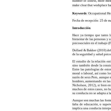
number of illness, more med
make clear that workplace har
Keywords
: Occupational Hea
Fecha de recepción: 25 de m
Introducción
Hace ya tiempo que tanto la
bienestar de las personas y 
psicosociales en el trabajo 
Dollard & Bakker (2010) defi
de la seguridad y salud psico
El estudio de la relación ent
sino también desde la consi
Entre las patologías de esto
moral o laboral, así como lo
razón de sexo.Pero, aunque e
hombres, aumentando en las
Nicholson, 2012), si bien e
muchos de estos casos, no h
su conducta no se adapta a la
Aunque son muchas las formas
falta de educación, o super
implica una conducta interpe