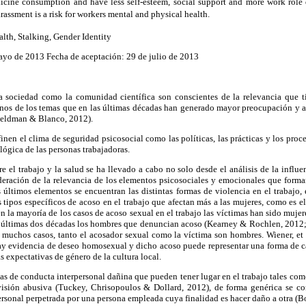
icine consumption and have less self-esteem, social support and more work role di
assment is a risk for workers mental and physical health.
lth, Stalking, Gender Identity
ayo de 2013 Fecha de aceptación: 29 de julio de 2013
 sociedad como la comunidad científica son conscientes de la relevancia que ti
unos de los temas que en las últimas décadas han generado mayor preocupación y a
(Feldman & Blanco, 2012).
nen el clima de seguridad psicosocial como las políticas, las prácticas y los proc
lógica de las personas trabajadoras.
re el trabajo y la salud se ha llevado a cabo no solo desde el análisis de la influe
deración de la relevancia de los elementos psicosociales y emocionales que forman
s últimos elementos se encuentran las distintas formas de violencia en el trabajo,
s tipos específicos de acoso en el trabajo que afectan más a las mujeres, como es el
n la mayoría de los casos de acoso sexual en el trabajo las víctimas han sido mujer
 últimas dos décadas los hombres que denuncian acoso (Kearney & Rochlen, 2012;
n muchos casos, tanto el acosador sexual como la víctima son hombres. Wiener, et 
ay evidencia de deseo homosexual y dicho acoso puede representar una forma de c
s expectativas de género de la cultura local.
 de conducta interpersonal dañina que pueden tener lugar en el trabajo tales com
visión abusiva (Tuckey, Chrisopoulos & Dollard, 2012), de forma genérica se co
rsonal perpetrada por una persona empleada cuya finalidad es hacer daño a otra (