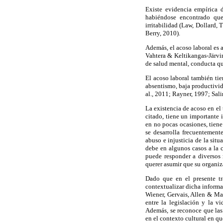
Existe evidencia empírica 
habiéndose encontrado que 
irritabilidad (Law, Dollard
Berry, 2010).
Además, el acoso laboral es 
Vahtera & Keltikangas-Järvin
de salud mental, conducta qu
El acoso laboral también tie
absentismo, baja productivi
al., 2011; Rayner, 1997; Sali
La existencia de acoso en el
citado, tiene un importante 
en no pocas ocasiones, tiene
se desarrolla frecuentement
abuso e injusticia de la sit
debe en algunos casos a la c
puede responder a diversos 
querer asumir que su organiz
Dado que en el presente tr
contextualizar dicha informa
Wiener, Gervais, Allen & Ma
entre la legislación y la v
Además, se reconoce que las 
en el contexto cultural en q