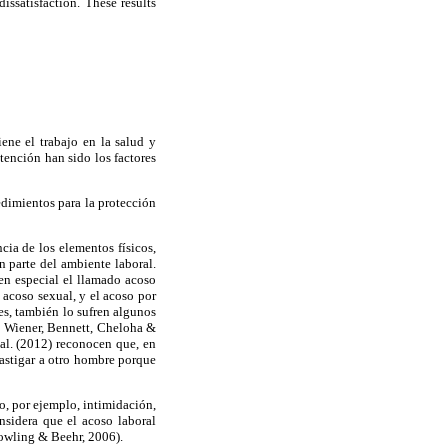
ssatisfaction. These results
ene el trabajo en la salud y
tención han sido los factores
edimientos para la protección
ncia de los elementos físicos,
 parte del ambiente laboral.
 en especial el llamado acoso
 acoso sexual, y el acoso por
es, también lo sufren algunos
 Wiener, Bennett, Cheloha &
al. (2012) reconocen que, en
astigar a otro hombre porque
o, por ejemplo, intimidación,
nsidera que el acoso laboral
Bowling & Beehr, 2006).