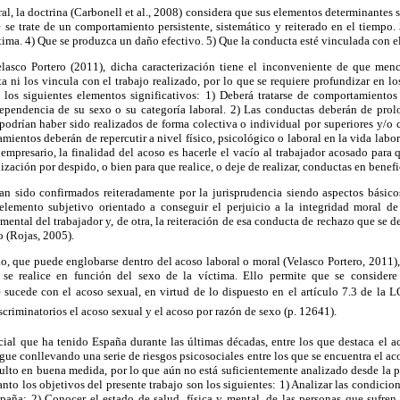
al, la doctrina (Carbonell et al., 2008) considera que sus elementos determinantes s
 se trate de un comportamiento persistente, sistemático y reiterado en el tiempo
tima. 4) Que se produzca un daño efectivo. 5) Que la conducta esté vinculada con el
lasco Portero (2011), dicha caracterización tiene el inconveniente de que men
ta ni los vincula con el trabajo realizado, por lo que se requiere profundizar en lo
los siguientes elementos significativos: 1) Deberá tratarse de comportamiento
dependencia de su sexo o su categoría laboral. 2) Las conductas deberán de prol
odrían haber sido realizados de forma colectiva o individual por superiores y/
mientos deberán de repercutir a nivel físico, psicológico o laboral en la vida labor
empresario, la finalidad del acoso es hacerle el vacío al trabajador acosado para 
ización por despido, o bien para que realice, o deje de realizar, conductas en benef
an sido confirmados reiteradamente por la jurisprudencia siendo aspectos básic
 elemento subjetivo orientado a conseguir el perjuicio a la integridad moral d
ental del trabajador y, de otra, la reiteración de esa conducta de rechazo que se d
 (Rojas, 2005).
o, que puede englobarse dentro del acoso laboral o moral (Velasco Portero, 2011)
 se realice en función del sexo de la víctima. Ello permite que se consider
e sucede con el acoso sexual, en virtud de lo dispuesto en el artículo 7.3 de la L
criminatorios el acoso sexual y el acoso por razón de sexo (p. 12641).
cial que ha tenido España durante las últimas décadas, entre los que destaca el 
igue conllevando una serie de riesgos psicosociales entre los que se encuentra el a
lto en buena medida, por lo que aún no está suficientemente analizado desde la pe
tanto los objetivos del presente trabajo son los siguientes: 1) Analizar las condici
paña; 2) Conocer el estado de salud, física y mental, de las personas que sufren 