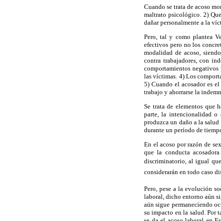
Cuando se trata de acoso mor
maltrato psicológico. 2) Que
dañar personalmente a la víc
Pero, tal y como plantea Ve
efectivos pero no los concre
modalidad de acoso, siendo 
contra trabajadores, con in
comportamientos negativos p
las víctimas. 4) Los comporta
5) Cuando el acosador es el 
trabajo y ahorrarse la indemn
Se trata de elementos que h
parte, la intencionalidad o
produzca un daño a la salud m
durante un período de tiempo
En el acoso por razón de sex
que la conducta acosadora
discriminatorio, al igual qu
considerarán en todo caso dis
Pero, pese a la evolución so
laboral, dicho entorno aún s
aún sigue permaneciendo ocu
su impacto en la salud. Por 
se da el acoso laboral en Es