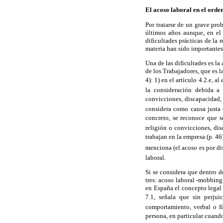
El acoso laboral en el ord
Por tratarse de un grave pr
últimos años aunque, en el 
dificultades prácticas de la 
materia han sido importantes
Una de las dificultades es la
de los Trabajadores, que es 
4): 1) en el artículo 4.2.e, a
la consideración debida a 
convicciones, discapacidad, 
considera como causa justa 
concreto, se reconoce que s
religión o convicciones, dis
trabajan en la empresa (p. 
menciona (el acoso es por dis
laboral.
Si se considera que dentro d
tres: acoso laboral -mobbing
en España el concepto legal 
7.1, señala que sin perju
comportamiento, verbal o fí
persona, en particular cuando