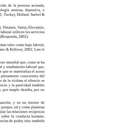
vida de la persona acosada,
logía ansiosa, depresiva, e
2; Tuckey, Dollard, Saebel &
 Virtanen, Vartia, Elovainio,
aboral utilicen los servicios
o (Rospenda, 2002).
emas tales como baja laboral,
lanc & Kellowy, 2002; Law et
ómeno mundial que, como se ha
ud y rendimiento laboral que,
n que se materializa el acoso
e plenamente conscientes del
 de la víctima el silencio se
lencio y la pasividad también
, por simple desidia, por no
nuación, y en un intento de
e porque, tal y como plantean
ar las relaciones recíprocas
es sobre la conducta humana.
encias de poder, sino también