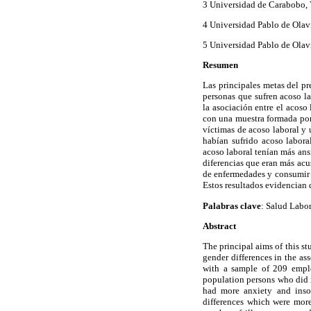
3 Universidad de Carabobo,
4 Universidad Pablo de Olavi
5 Universidad Pablo de Olavi
Resumen
Las principales metas del pr
personas que sufren acoso la
la asociación entre el acoso 
con una muestra formada po
víctimas de acoso laboral y
habían sufrido acoso labora
acoso laboral tenían más ans
diferencias que eran más acu
de enfermedades y consumir 
Estos resultados evidencian q
Palabras clave
: Salud Labor
Abstract
The principal aims of this s
gender differences in the a
with a sample of 209 empl
population persons who did
had more anxiety and inso
differences which were mor