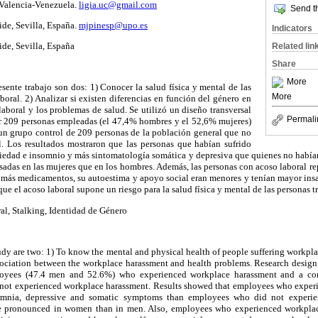
 Valencia-Venezuela.
ligia.uc@gmail.com
Send th
de, Sevilla, España.
mjpinesp@upo.es
Indicators
de, Sevilla, España
Related lin
Share
More
esente trabajo son dos: 1) Conocer la salud física y mental de las
More
boral. 2) Analizar si existen diferencias en función del género en
laboral y los problemas de salud. Se utilizó un diseño transversal
Permali
r 209 personas empleadas (el 47,4% hombres y el 52,6% mujeres)
 un grupo control de 209 personas de la población general que no
l. Los resultados mostraron que las personas que habían sufrido
iedad e insomnio y más sintomatología somática y depresiva que quienes no habían
sadas en las mujeres que en los hombres. Además, las personas con acoso laboral r
más medicamentos, su autoestima y apoyo social eran menores y tenían mayor insati
ue el acoso laboral supone un riesgo para la salud física y mental de las personas t
al, Stalking, Identidad de Género
tudy are two: 1) To know the mental and physical health of people suffering workpl
ssociation between the workplace harassment and health problems. Research design 
oyees (47.4 men and 52.6%) who experienced workplace harassment and a con
 not experienced workplace harassment. Results showed that employees who exper
mnia, depressive and somatic symptoms than employees who did not experie
e pronounced in women than in men. Also, employees who experienced workpla