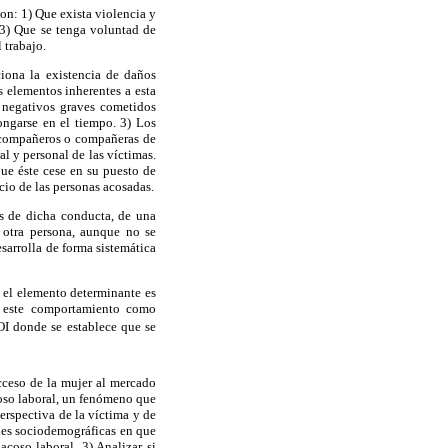
on: 1) Que exista violencia y
. 3) Que se tenga voluntad de
 trabajo.
ciona la existencia de daños
s elementos inherentes a esta
s negativos graves cometidos
ongarse en el tiempo. 3) Los
o compañeros o compañeras de
al y personal de las víctimas.
que éste cese en su puesto de
icio de las personas acosadas.
os de dicha conducta, de una
e otra persona, aunque no se
esarrolla de forma sistemática
, el elemento determinante es
e este comportamiento como
OI donde se establece que se
acceso de la mujer al mercado
coso laboral, un fenómeno que
rspectiva de la víctima y de
ones sociodemográficas en que
acoso laboral. 3) Analizar si