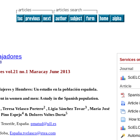
ajadores
Services 
8
Journal
res vol.21 no.1 Maracay June 2013
SciELO
Article
jeres y Hombres: Un estudio en la población española.
Spanis
t in women and men: A study in the Spanish population.
Article
2
3
, Teresa Velasco Portero
, Ligia Sánchez Tovar
, María José
Article
4
5
 Pino Espejo
& Dolores Voltes Dorta
How to 
 Tenerife, España.
pmatud@ull.es
SciELO
rdoba,
España.tvelasco@etea.com
Automat