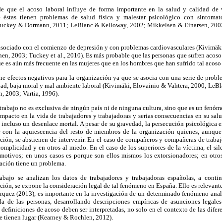
de que el acoso laboral influye de forma importante en la salud y calidad de 
éstas tienen problemas de salud física y malestar psicológico con sintomato
, Tuckey & Dormann, 2011; LeBlanc & Kelloway, 2002; Mikkelsen & Einarsen, 200
asociado con el comienzo de depresión y con problemas cardiovasculares (Kivimäki,
en, 2003; Tuckey et al., 2010). Es más probable que las personas que sufren acoso l
e es aún más frecuente en las mujeres que en los hombres que han sufrido tal acos
ne efectos negativos para la organización ya que se asocia con una serie de probl
dad, baja moral y mal ambiente laboral (Kivimäki, Elovainio & Vahtera, 2000; LeB
n, 2003; Vartia, 1996).
 trabajo no es exclusiva de ningún país ni de ninguna cultura, sino que es un fen
impacto en la vida de trabajadores y trabajadoras y serias consecuencias en su sal
 incluso un desenlace mortal. A pesar de su gravedad, la persecución psicológica e
e con la aquiescencia del resto de miembros de la organización quienes, aunqu
uación, se abstienen de intervenir. En el caso de compañeros y compañeras de trabajo
omplicidad y en otros al miedo. En el caso de los superiores de la víctima, el si
motivos; en unos casos es porque son ellos mismos los extorsionadores; en otros
ación tiene un problema.
abajo se analizan los datos de trabajadores y trabajadoras españolas, a conti
ción, se expone la consideración legal de tal fenómeno en España. Ello es relevant
rquez (2013), es importante en la investigación de un determinado fenómeno analiz
ida de las personas, desarrollando descripciones empíricas de asunciones legal
definiciones de acoso deben ser interpretadas, no solo en el contexto de las difer
ue tienen lugar (Kearney & Rochlen, 2012).