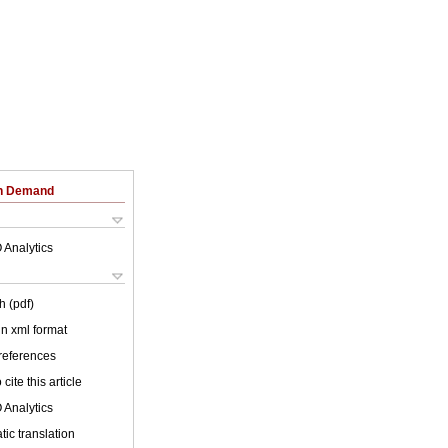
on Demand
 Analytics
h (pdf)
 in xml format
 references
cite this article
 Analytics
ic translation