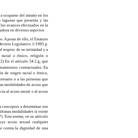
 a ocuparse del mismo en los
s lagunas que presenta y las
, los avances efectuados en la
jadora en diversos aspectos.
. A pesar de ello, el Estatuto
Decreto Legislativo 1/1995 p.
al respeto de su intimidad y a
racial o étnico, religión o
2) En el artículo 54.2.g, que
rtamientos contractuales. En
n de origen racial o étnico,
presario o a las personas que
 las modalidades de acoso que
ncia al acoso moral o al acoso
os conceptos a determinar son
últimas modalidades sí existe
). Esta norma, en su artículo
tuye acoso sexual cualquier
ar contra la dignidad de una