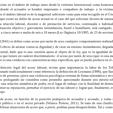
cirse en el ámbito de trabajo tanto desde la vertiente heterosexual como homosexu
 donde el acosador es hombre empresario o compañero de trabajo- y la víctima
en el ámbito laboral es de la magnitud suficiente como para estar recogido en el C
 que existe un delito de acoso sexual en el caso del que solicitare favores de natura
a relación laboral, docente o de prestación de servicios, continuada o habitu
ituación objetiva y gravemente intimidatoria, hostil o humillante, será castigado
es a cinco meses o multa de seis a 10 meses (Ley Orgánica 10/1995, de 23 de noviemb
. 12641) se define como acoso por razón de sexo cualquier comportamiento realiza
el efecto de atentar contra su dignidad y de crear un entorno intimidatorio, degrada
neral, dado que es una cuestión ajena al objeto de la ley, que es la igualdad de 
oso que tienen un carácter discriminatorio: el acoso por razón de sexo (que es una m
ue es una conducta con características muy específicas, que se puede producir en el á
inición legal del acoso laboral, reviste gran importancia la labor de los Tri
tomado tradicionalmente como referencia la definición de Leymann (1996), que llam
po de personas, ejerce una violencia psicológica extrema de forma sistemática y rec
o prologando (se considera como promedio aproximado durante seis meses) sob
 una relación asimétrica de poder, en el lugar de trabajo con la finalidad de destr
truir su reputación, perturbar el ejercicio de sus labores y lograr que, finalmente,
ajo.
de acoso, en función de la posición jerárquica de acosador y acosado, y todas 
or público o en el sector privado (Velasco Portero, 2011). Se trata de una clasif
isibilizar situaciones de acoso que, a priori, podrían pasar desapercibidas. Tal y como