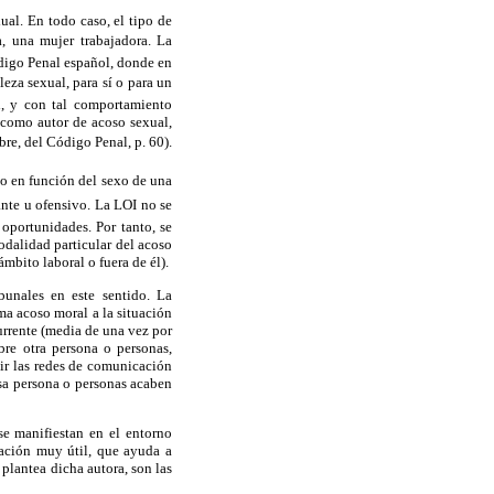
al. En todo caso, el tipo de
, una mujer trabajadora. La
ódigo Penal español, donde en
leza sexual, para sí o para un
al, y con tal comportamiento
, como autor de acoso sexual,
re, del Código Penal, p. 60).
do en función del sexo de una
nte u ofensivo. La LOI no se
oportunidades. Por tanto, se
odalidad particular del acoso
mbito laboral o fuera de él).
bunales en este sentido. La
a acoso moral a la situación
urrente (media de una vez por
re otra persona o personas,
uir las redes de comunicación
 esa persona o personas acaben
se manifiestan en el entorno
icación muy útil, que ayuda a
 plantea dicha autora, son las