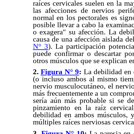
raíces cervicales suelen en la m
las afecciones de nervios perif
normal en los pectorales es sign
posible llevar a cabo la examina
o exagera" su afección. La debi
causa de una afección aislada del
N° 3
). La participación potenci
puede confirmar o descartar po
otros músculos que se explican e
2.
Figura N° 9
:
La debilidad en 
(o incluso ambos al mismo tiem
nervio musculocutáneo, el nervio
más frecuentemente a un comprom
sería aún más probable si se de
pinzamiento en la raíz cervica
debilidad en ambos músculos, ya
múltiples raíces nerviosas cervica
3.
Figura N° 10
:
La paresia en