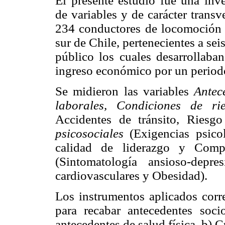
El presente estudio fue una inve
de variables y de carácter transv
234 conductores de locomoción c
sur de Chile, pertenecientes a sei
público los cuales desarrollaba
ingreso económico por un period
Se midieron las variables
Antec
laborales, Condiciones de r
Accidentes de tránsito, Riesg
psicosociales
(Exigencias psico
calidad de liderazgo y Comp
(Sintomatología ansioso-depre
cardiovasculares y Obesidad).
Los instrumentos aplicados corr
para recabar antecedentes soci
antecedentes de salud física, b) 