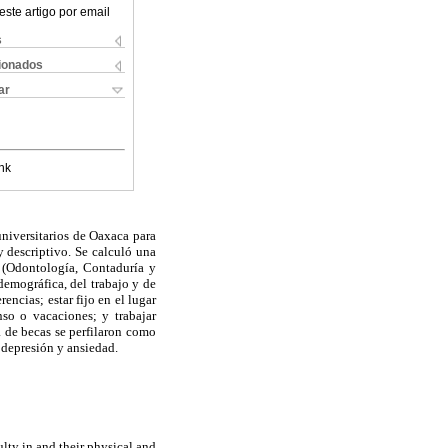
este artigo por email
s
cionados
ar
nk
universitarios de Oaxaca para
y descriptivo. Se calculó una
 (Odontología, Contaduría y
demográfica, del trabajo y de
encias; estar fijo en el lugar
nso o vacaciones; y trabajar
 de becas se perfilaron como
e depresión y ansiedad.
lty in and their physical and