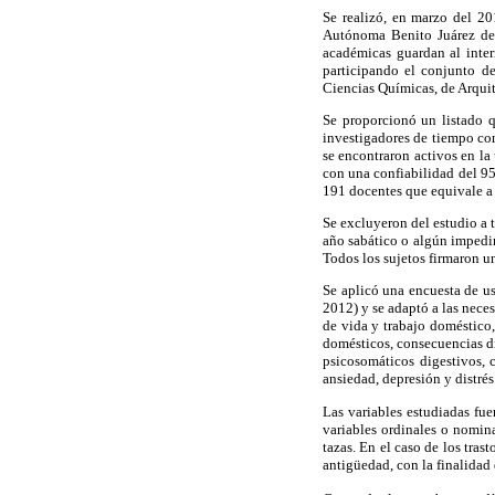
Se realizó, en marzo del 20
Autónoma Benito Juárez de O
académicas guardan al inter
participando el conjunto d
Ciencias Químicas, de Arquit
Se proporcionó un listado q
investigadores de tiempo co
se encontraron activos en la
con una confiabilidad del 95
191 docentes que equivale a
Se excluyeron del estudio a 
año sabático o algún impedim
Todos los sujetos firmaron u
Se aplicó una encuesta de u
2012) y se adaptó a las nece
de vida y trabajo doméstico,
domésticos, consecuencias di
psicosomáticos digestivos, c
ansiedad, depresión y distrés
Las variables estudiadas fue
variables ordinales o nomina
tazas. En el caso de los tras
antigüedad, con la finalidad 