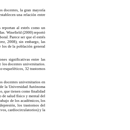
os docentes, la gran mayoría
stablecen una relación entre
 reportan al estrés como un
das. Winefield (2000) reportó
oral. Parece ser que el estrés
rez, 2008); sin embargo, las
e los de la población general
ones significativas entre las
 los docentes universitarios.
o-esqueléticos, 32 trastornos
os docentes universitarios en
es de la Universidad Autónoma
jo, que tienen como finalidad
 de salud físico y mental del
abajo de los académicos, los
 depresión, los trastornos del
vos, cardiocirculatorios) y la