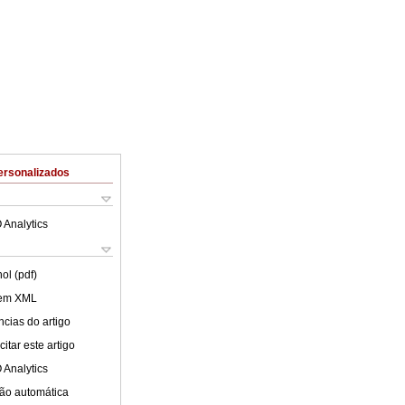
ersonalizados
 Analytics
ol (pdf)
 em XML
cias do artigo
itar este artigo
 Analytics
ão automática