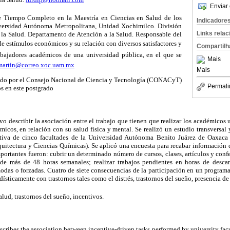
Enviar 
e Tiempo Completo en la Maestría en Ciencias en Salud de los
Indicadore
ersidad Autónoma Metropolitana, Unidad Xochimilco. División
Links rela
 la Salud. Departamento de Atención a la Salud. Responsable del
de estímulos económicos y su relación con diversos satisfactores y
Compartilh
rabajadores académicos de una universidad pública, en el que se
Mais
martin@correo.xoc.uam.mx
Mais
tado por el Consejo Nacional de Ciencia y Tecnología (CONACyT)
Permali
os en este postgrado
vo describir la asociación entre el trabajo que tienen que realizar los académicos 
micos, en relación con su salud física y mental. Se realizó un estudio transversal 
tativa de cinco facultades de la Universidad Autónoma Benito Juárez de Oaxaca
uitectura y Ciencias Químicas). Se aplicó una encuesta para recabar información 
ortantes fueron: cubrir un determinado número de cursos, clases, artículos y confer
 de más de 48 horas semanales; realizar trabajos pendientes en horas de desca
das o forzadas. Cuatro de siete consecuencias de la participación en un programa
dísticamente con trastornos tales como el distrés, trastornos del sueño, presencia d
alud, trastornos del sueño, incentivos.
escribes the association between incentive-driven tasks performed by university facu