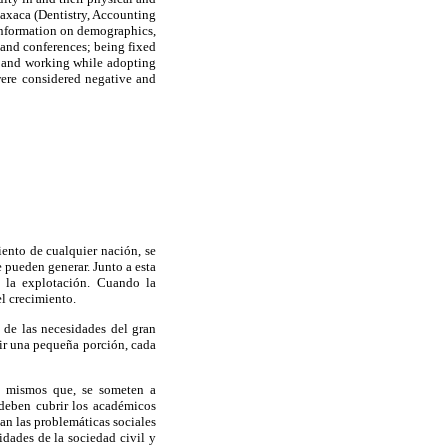
Oaxaca (Dentistry, Accounting
information on demographics,
s and conferences; being fixed
; and working while adopting
were considered negative and
iento de cualquier nación, se
 pueden generar. Junto a esta
: la explotación. Cuando la
el crecimiento.
 de las necesidades del gran
bir una pequeña porción, cada
s, mismos que, se someten a
 deben cubrir los académicos
an las problemáticas sociales
idades de la sociedad civil y