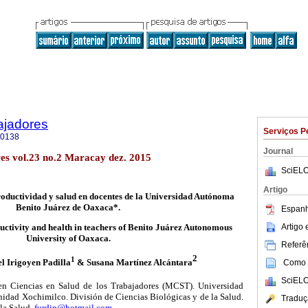
ajadores
Serviços P
-0138
Journal
res vol.23 no.2 Maracay dez. 2015
SciELO
Artigo
oductividad y salud en docentes de la Universidad Autónoma
Benito Juárez de Oaxaca*.
Espanh
Artigo
uctivity and health in teachers of Benito Juárez Autonomous
University of Oaxaca.
Referên
2
1
l Irigoyen Padilla
& Susana Martínez Alcántara
Como c
SciELO
en Ciencias en Salud de los Trabajadores (MCST). Universidad
dad Xochimilco. División de Ciencias Biológicas y de la Salud.
Traduç
la Salud.
furdip@hotmail.com