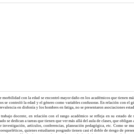
de morbilidad con la edad se encontró mayor daño en los académicos que tienen má
dos se controló la edad y el género como variables confusoras. En relación con el gé
evalencia en disfonía y los hombres en fatiga, no se presentaron asociaciones estad
trabajo docente, en relación con el rango académico se refleja en su estado de 
do se dedican a tareas que tienen que ver más allá del aula de clases, que obligan a
er investigación, artículos, conferencias, planeación pedagógica, etc. Como se m
loesqueléticos, quienes estudiaron posgrado tienen casi el doble de riesgo de prese