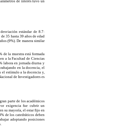
parámetros de interés tuvo un
desviación estándar de 8.7:
 de 35 hasta 39 años de edad
años (9%). De manera similar
5% de la muestra está formada
en a la Facultad de Ciencias
% labora en jornada diurna y
rabajando en la docencia, el
el estímulo a la docencia y,
Nacional de Investigadores es
 gran parte de los académicos
yor exigencia fue cubrir un
n su mayoría, el estar fijo en
4% de los catedráticos deben
rabajar adoptando posiciones
s
.