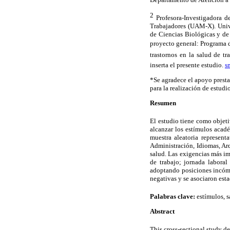
2
Profesora-Investigadora d
Trabajadores (UAM-X). Univ
de Ciencias Biológicas y de
proyecto general: Programa 
trastornos en la salud de t
inserta el presente estudio.
s
*Se agradece el apoyo pres
para la realización de estudi
Resumen
El estudio tiene como objeti
alcanzar los estímulos acadé
muestra aleatoria represen
Administración, Idiomas, Arq
salud. Las exigencias más imp
de trabajo; jornada laboral
adoptando posiciones incómo
negativas y se asociaron esta
Palabras clave:
estímulos, s
Abstract
This cross-sectional study d