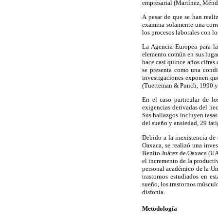
empresarial (Martínez, Ménd
A pesar de que se han reali
examina solamente una corre
los procesos laborales con l
La Agencia Europea para la
elemento común en sus lugare
hace casi quince años cifras 
se presenta como una condic
investigaciones exponen que 
(Tuetteman & Punch, 1990 y
En el caso particular de l
exigencias derivadas del hec
Sus hallazgos incluyen tasas
del sueño y ansiedad, 29 fat
Debido a la inexistencia de 
Oaxaca, se realizó una inves
Benito Juárez de Oaxaca (UAB
el incremento de la producti
personal académico de la Un
trastornos estudiados en esta
sueño, los trastornos músculo
disfonía.
Metodología