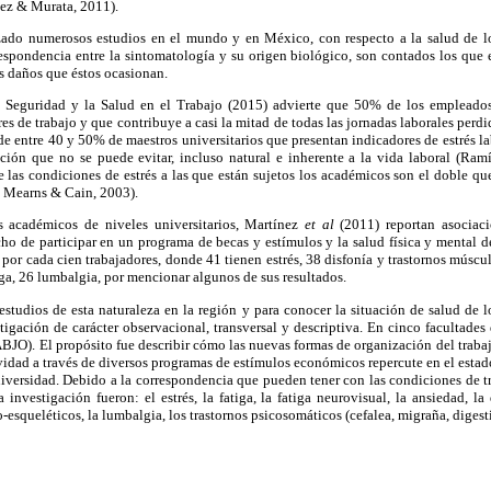
ez & Murata, 2011).
zado numerosos estudios en el mundo y en México, con respecto a la salud de l
spondencia entre la sintomatología y su origen biológico, son contados los que e
os daños que éstos ocasionan.
 Seguridad y la Salud en el Trabajo (2015) advierte que 50% de los empleados
s de trabajo y que contribuye a casi la mitad de todas las jornadas laborales perdi
de entre 40 y 50% de maestros universitarios que presentan indicadores de estrés lab
ión que no se puede evitar, incluso natural e inherente a la vida laboral (Ramí
las condiciones de estrés a las que están sujetos los académicos son el doble qu
 Mearns & Cain, 2003).
os académicos de niveles universitarios, Martínez
et al
(2011) reportan asociaci
ho de participar en un programa de becas y estímulos y la salud física y mental de
 por cada cien trabajadores, donde 41 tienen estrés, 38 disfonía y trastornos múscul
iga, 26 lumbalgia, por mencionar algunos de sus resultados.
estudios de esta naturaleza en la región y para conocer la situación de salud de l
tigación de carácter observacional, transversal y descriptiva. En cinco facultad
JO). El propósito fue describir cómo las nuevas formas de organización del traba
vidad a través de diversos programas de estímulos económicos repercute en el estado
iversidad. Debido a la correspondencia que pueden tener con las condiciones de tr
 investigación fueron: el estrés, la fatiga, la fatiga neurovisual, la ansiedad, la
-esqueléticos, la lumbalgia, los trastornos psicosomáticos (cefalea, migraña, digesti