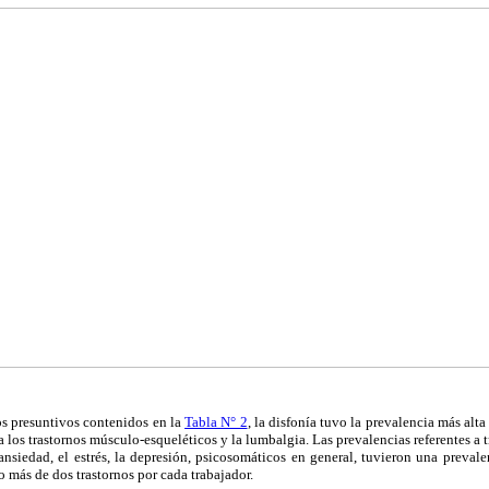
os presuntivos contenidos en la
Tabla N° 2
, la disfonía tuvo la prevalencia más alt
 los trastornos músculo-esqueléticos y la lumbalgia. Las prevalencias referentes a 
ansiedad, el estrés, la depresión, psicosomáticos en general, tuvieron una prevale
 más de dos trastornos por cada trabajador.