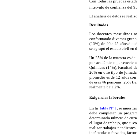
Con todas las pruebas estadí
intervalo de confianza del 9
El análisis de datos se reali
Resultados
Los docentes masculinos so
conformando diversos grupos
(26%), de 40 a 45 años de e
se agrupó el estado civil en 
Un 25% de la muestra es de p
por académicos pertenecient
Químicas (14%), Facultad de
20% en otro tipo de jornada
promedio es de 12 años con 
de esas 46 personas, 26% tie
realmente baja 2%.
Exigencias laborales
En la
Tabla N° 1
, se muestra
debe completar un programa
determinado número de cursos,
el lugar de trabajo, que tu
realizar trabajos pendiente
incómodas o forzadas, factor