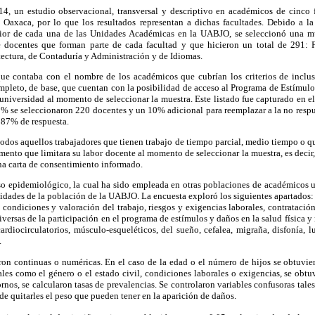
14, un estudio observacional, transversal y descriptivo en académicos de cinco 
axaca, por lo que los resultados representan a dichas facultades. Debido a la 
ior de cada una de las Unidades Académicas en la UABJO, se seleccionó una mues
e docentes que forman parte de cada facultad y que hicieron un total de 291: 
ectura, de Contaduría y Administración y de Idiomas.
ue contaba con el nombre de los académicos que cubrían los criterios de inclu
mpleto, de base, que cuentan con la
posibilidad de acceso al Programa de Estímul
 universidad al momento de seleccionar la muestra. Este listado fue capturado en e
% se seleccionaron 220 docentes y un 10% adicional para reemplazar a la no respu
 87% de respuesta.
todos aquellos trabajadores que tienen trabajo de tiempo parcial, medio tiempo o qu
ento que limitara su labor docente al momento de seleccionar la muestra, es decir,
na carta de consentimiento informado.
so epidemiológico, la cual ha sido empleada en otras poblaciones de académicos u
sidades de la población de la UABJO. La encuesta exploró los siguientes apartados:
 condiciones y valoración del trabajo, riesgos y exigencias laborales, contratación
versas de la participación en el programa de estímulos y daños en la salud física y 
ardiocirculatorios, músculo-esqueléticos, del sueño, cefalea, migraña, disfonía, l
.
ron continuas o numéricas. En el caso de la edad o el número de hijos se obtuvie
les como el género o el estado civil, condiciones laborales o exigencias, se obtu
tornos, se calcularon tasas de prevalencias. Se controlaron variables confusoras tale
de quitarles el peso que pueden tener en la aparición de daños.