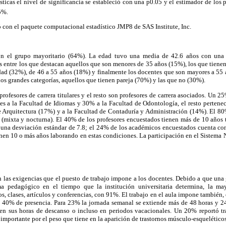
sticas el nivel de significancia se estableció con una p0.05 y el estimador de los 
5%.
zó con el paquete computacional estadístico JMP8 de SAS Institute, Inc.
n el grupo mayoritario (64%). La edad tuvo una media de 42.6 años con una 
 entre los que destacan aquellos que son menores de 35 años (15%), los que tienen
dad (32%), de 46 a 55 años (18%) y finalmente los docentes que son mayores a 55 
dos grandes categorías, aquellos que tienen pareja (70%) y las que no (30%).
rofesores de carrera titulares y el resto son profesores de carrera asociados. Un 2
es a la Facultad de Idiomas y 30% a la Facultad de Odontología, el resto pertenec
 Arquitectura (17%) y a la Facultad de Contaduría y Administración (14%). El 80
 (mixta y nocturna). El 40% de los profesores encuestados tienen más de 10 años t
una desviación estándar de 7.8; el 24% de los académicos encuestados cuenta con 
nen 10 o más años laborando en estas condiciones. La participación en el Sistema 
n las exigencias que el puesto de trabajo impone a los docentes. Debido a que una
 pedagógico en el tiempo que la institución universitaria determina, la ma
 clases, artículos y conferencias, con 91%. El trabajo en el aula impone también, e
vo 40% de presencia. Para 23% la jornada semanal se extiende más de 48 horas y 2
s en sus horas de descanso o incluso en periodos vacacionales. Un 20% reportó t
 importante por el peso que tiene en la aparición de trastornos músculo-esquelético