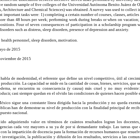
ive random sample of five colleges of the Universidad Autónoma Benito Juárez de 
Architecture and Chemical Sciences) was obtained. A survey was used to collect 
t important tasks were: 1) completing a certain number of courses, classes, article
ore than 48 hours per week; performing work during breaks or when on vacation
sitions. Four of seven consequences of participation in a scholarship program 
disorders such as distress, sleep disorders, presence of depression and anxiety.
d health personnel, sleep disorders, motivation.
mayo de 2015
 noviembre de 2015
habla de modernidad, el referente que define un nivel competitivo, útil al crecim
 producción. La capacidad se mide en la cantidad de cosas, bienes, servicios, que se
oderna, se encuentra su consecuencia (y causa) más cruel y no muy evidente
roducir, casi siempre quedan en el olvido las condiciones de quienes hacen posible 
xico sigue una constante línea dirigida hacia la producción y no queda exenta
úblicas han de demostrar su nivel de producción con la finalidad principal de reci
upuesto nacional.
ido adquiriendo valor en términos de cuántos resultados logran los docente
gencias cada vez mayores a su ya de por si demandante trabajo. Las tareas que
r con la impartición de docencia para la formación de recursos humanos que resuelv
de investigación, la publicación y difusión de los resultados, servicios a las comun