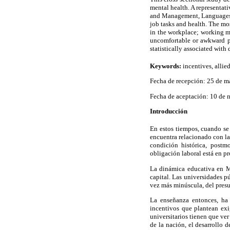
mental health. A representat
and Management, Languages, 
job tasks and health. The mos
in the workplace; working m
uncomfortable or awkward po
statistically associated with 
Keywords:
incentives, allie
Fecha de recepción: 25 de 
Fecha de aceptación: 10 de
Introducción
En estos tiempos, cuando se 
encuentra relacionado con la
condición histórica, postm
obligación laboral está en p
La dinámica educativa en Mé
capital. Las universidades p
vez más minúscula, del pres
La enseñanza entonces, ha 
incentivos que plantean exi
universitarios tienen que ve
de la nación, el desarrollo 