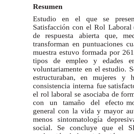
Resumen
Estudio
en
el
que
se
presen
Satisfacción
con
el
Rol
Laboral
de respuesta
abierta
que,
med
transforman
en
puntuaciones cua
muestra estuvo
formada
por
261
tipos
de
empleo
y
edades
e
voluntariamente
en
el estudio.
S
estructuraban,
en
mujeres
y
consistencia
interna
fue satisfact
el
rol
laboral
se
asociaba
de
for
con un tamaño del efecto m
general
con
la
vida
y
mayor
au
menos
sintomatología depresiv
social.
Se
concluye
que
el
S