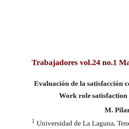
Trabajadores vol.24 no.1 M
Evaluación
de
la
satisfacción
c
W
ork
role
satisfaction
M. Pila
1
Universidad de La Laguna, Tene