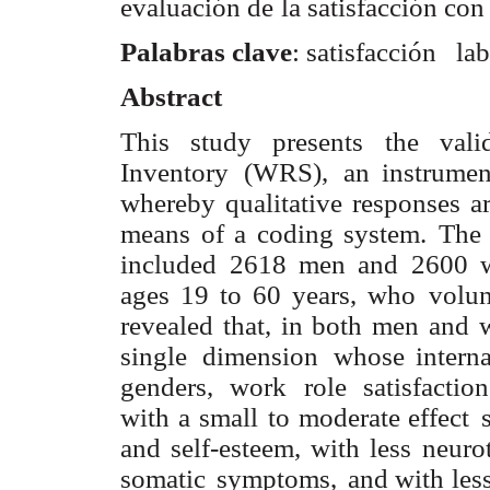
evaluación
de
la
satisfacción
con
Palabras clave
: satisfacción
la
Abstract
This
study
presents
the
vali
Inventory
(WRS),
an instrumen
whereby
qualitative
responses
a
means
of
a
coding system.
The
included
2618
men
and
2600
ages
19
to
60
years, who
volun
revealed
that,
in
both
men
and
single
dimension
whose interna
genders,
work
role
satisfaction
with
a
small
to
moderate e
f
fect
and
self-esteem,
with
less
neuro
somatic
symptoms,
and with
les