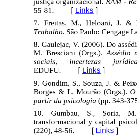
justiça organizacional.
RAM
-
Re
[
Links
]
55-81.
7. Freitas, M., Heloani, J. &
Trabalho
. São Paulo: Cengage L
8. Gaulejac, V. (2006). Do asséd
M. Bresciani (Orgs.).
Assédio m
sociais, incertezas juríd
[
Links
]
EDUFU.
9. Gondim, S., Souza, J. & Peix
Borges & L. Mourão (Orgs.).
O 
partir da psicologia
(pp. 343-375
10. Gumbau, S., Soria, M.
transformacional y capital psico
[
Links
]
(220), 48-56.