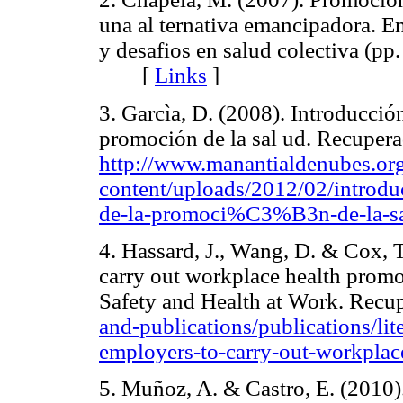
una al ternativa emancipadora. En
y desafios en salud colectiva (pp
[
Links
]
3. Garcìa, D. (2008). Introducció
promoción de la sal ud. Recuper
http://www.manantialdenubes.or
content/uploads/2012/02/intro
de-la-promoci%C3%B3n-de-la-sa
4. Hassard, J., Wang, D. & Cox, 
carry out workplace health pro
Safety and Health at Work. Recu
and-publications/publications/lit
employers-to-carry-out-workplac
5. Muñoz, A. & Castro, E. (2010).