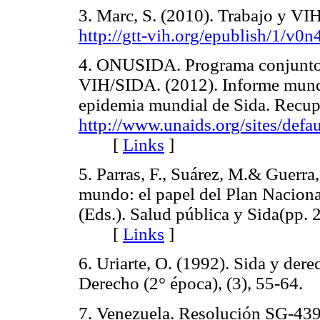
3. Marc, S. (2010). Trabajo y VI
http://gtt-vih.org/epublish/1/v0n
4. ONUSIDA. Programa conjunto 
VIH/SIDA. (2012). Informe mund
epidemia mundial de Sida. Recup
http://www.unaids.org/sites/de
[
Links
]
5. Parras, F., Suárez, M.& Guerra
mundo: el papel del Plan Naciona
(Eds.). Salud pública y Sida(pp.
[
Links
]
6. Uriarte, O. (1992). Sida y dere
Derecho (2° época), (3), 55-6
7. Venezuela. Resolución SG-439.