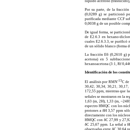
líquido aceitoso (traslúcido
Por su parte, de la fracci
(0,0289 g) se particionó p
purificada mediante CCF so
0,0038 g de un posible comp
De igual forma, se particio
de E2.6.3 en hexano-diclor
cuales E2.6.3.3, se purificó
de un sólido blanco (forma de
La fracción E6 (0,2610 g) p
acetona) en 5 subfraccion
hexanoacetona (3:1, Rf 0,44
Identificación de los consti
-13
El análisis por RMN
C de 
30,42; 30,34; 30,21; 30,17;
172,55 ppm, mientras que las
señales se mostraron en la r
1,63 (m, 2H), 1,33 (m, ~24H
espectro HMQC con los núcl
protones a δH 3,57 ppm sólo
directamente con los núcleo
HMQC con δC 27,99 y 27,92
δC 25,67 ppm. La señal a δH
observadas entre δC 30,64 p