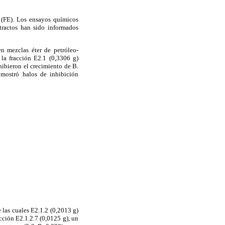
o (FE). Los ensayos químicos
xtractos han sido informados
n mezclas éter de petróleo-
 la fracción E2.1 (0,3306 g)
hibieron el crecimiento de B.
 mostró halos de inhibición
las cuales E2.1.2 (0,2013 g)
ción E2.1.2.7 (0,0125 g), un