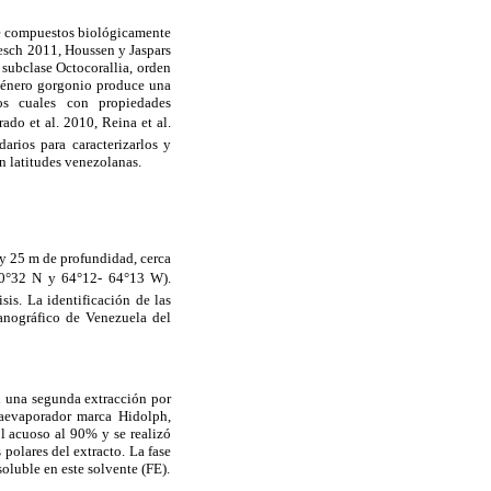
 de compuestos biológicamente
esch 2011, Houssen y Jaspars
 subclase Octocorallia, orden
género gorgonio produce una
los cuales con propiedades
ado et al. 2010, Reina et al.
arios para caracterizarlos y
n latitudes venezolanas.
y 25 m de profundidad, cerca
0°32 N y 64°12- 64°13 W).
sis. La identificación de las
anográfico de Venezuela del
n una segunda extracción por
taevaporador marca Hidolph,
l acuoso al 90% y se realizó
polares del extracto. La fase
soluble en este solvente (FE).