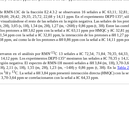
o de RMN-13C de la fracción E2.4.3.2 se observaron 16 señales a δC 63,11; 32,81;
 29,60; 29,42; 29,35; 25,72; 22,68 y 14,11 ppm. En el experimento DEPT-135°, sól
 visualizándose el resto de las señales en la región negativa. Las señales de los p
t, 2H), 3,05 (s, 1H), 1,54 (m, 2H), 1,27 (m, ~26H) y 0,86 ppm (t, 3H). Entre las corr
e los protones a δH 3,62 ppm con la señal a δC 63,11 ppm por HMQC y δC 32,81 
,54 ppm con la señal a δC 32,81 ppm, la interacción de los protones a δH 1,27 pp
68 ppm, así como la de los protones a δH 0,86 ppm con la señal a δC 14,11 ppm
-13
bservaron en el análisis por RMN
C 13 señales a δC 72,54; 71,84; 70,35; 64,33;
y 14,12 ppm. Los experimentos DEPT-135° mostraron las señales a δC 70,35 y 14,12
a región negativa. El espectro de RMN-1H mostró señales a δH 3,84 (m, 1H), 3,70-3,6
 1H), 2,11 (s, 1H), 1,55 (m, 2H), 1,23 (m, ~14H) y 0,86 ppm (t, 3H). En la
Tabla 
1
13
eos
H y
C. La señal a δH 3,84 ppm presentó interacción directa (HMQC) con la s
 3,70-3,64 ppm se correlacionaron con la señal a δC 64,33 ppm.