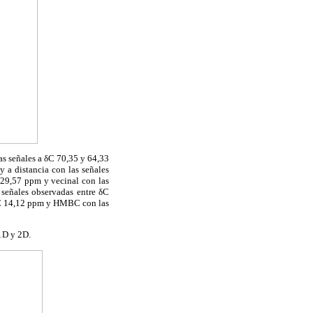
s señales a δC 70,35 y 64,33
 a distancia con las señales
 29,57 ppm y vecinal con las
 señales observadas entre δC
δC 14,12 ppm y HMBC con las
 1D y 2D.