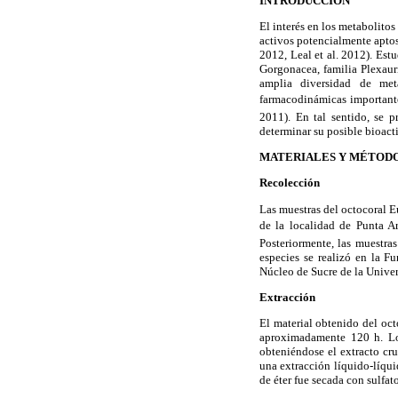
INTRODUCCIÓN
El interés en los metabolito
activos potencialmente apto
2012, Leal et al. 2012). Est
Gorgonacea, familia Plexau
amplia diversidad de meta
farmacodinámicas importantes
2011). En tal sentido, se p
determinar su posible bioact
MATERIALES Y MÉTOD
Recolección
Las muestras del octocoral 
de la localidad de Punta Ar
Posteriormente, las muestras
especies se realizó en la 
Núcleo de Sucre de la Univer
Extracción
El material obtenido del oc
aproximadamente 120 h. Los
obteniéndose el extracto cr
una extracción líquido-líqui
de éter fue secada con sulfat