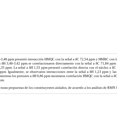
4-3,48 ppm presentó interacción HMQC con la señal a δC 72,54 ppm y HMBC con la
a δH 3,46-3,42 ppm se correlacionaron directamente con la señal a δC 71,84 ppm y
35 ppm. La señal a δH 1,55 ppm presentó correlación directa con el núcleo a δC
ppm. Igualmente, se observaron interacciones entre la señal a δH 1,23 ppm y las
mientras los protones a δH 0,86 ppm mostraron correlación HMQC con la señal a 
ppm.
cturas propuestas de los constituyentes aislados, de acuerdo a los análisis de RMN