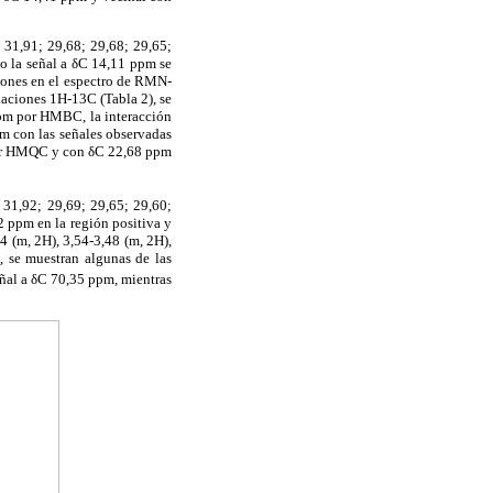
 31,91; 29,68; 29,68; 29,65;
o la señal a δC 14,11 ppm se
rotones en el espectro de RMN-
elaciones 1H-13C (Tabla 2), se
ppm por HMBC, la interacción
m con las señales observadas
 por HMQC y con δC 22,68 ppm
 31,92; 29,69; 29,65; 29,60;
 ppm en la región positiva y
4 (m, 2H), 3,54-3,48 (m, 2H),
2
, se muestran algunas de las
eñal a δC 70,35 ppm, mientras