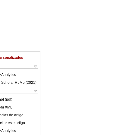
ersonalizados
 Analytics
 Scholar H5M5 (
2021
)
ol (pdf)
 em XML
cias do artigo
itar este artigo
 Analytics