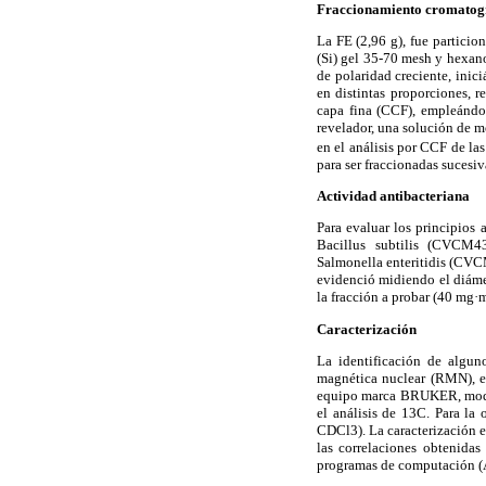
Fraccionamiento cromatog
La FE (2,96 g), fue partici
(Si) gel 35-70 mesh y hexano
de polaridad creciente, inic
en distintas proporciones, 
capa fina (CCF), empleándo
revelador, una solución de 
en el análisis por CCF de la
para ser fraccionadas sucesi
Actividad antibacteriana
Para evaluar los principios
Bacillus subtilis (CVCM4
Salmonella enteritidis (CVC
evidenció midiendo el diáme
la fracción a probar (40 mg·m
Caracterización
La identificación de algun
magnética nuclear (RMN), en
equipo marca BRUKER, mod
el análisis de 13C. Para la
CDCl3). La caracterización es
las correlaciones obtenidas
programas de computación 