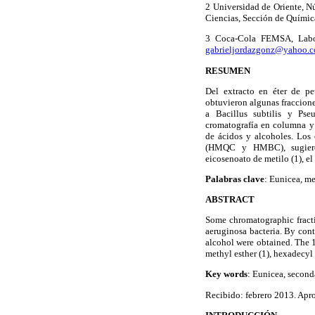
2 Universidad de Oriente, 
Ciencias, Sección de Químic
3 Coca-Cola FEMSA, Labora
gabrieljordazgonz@yahoo.
RESUMEN
Del extracto en éter de pe
obtuvieron algunas fraccione
a Bacillus subtilis y Pse
cromatografía en columna y e
de ácidos y alcoholes. Los
(HMQC y HMBC), sugieren
eicosenoato de metilo (1), el
Palabras clave
: Eunicea, me
ABSTRACT
Some chromatographic fractio
aeruginosa bacteria. By cont
alcohol were obtained. The
methyl esther (1), hexadecyl 
Key words
: Eunicea, seconda
Recibido: febrero 2013. Apro