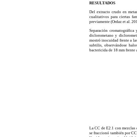
RESULTADOS
Del extracto crudo en metan
cualitativos para ciertas f
previamente (Ordaz et al. 20
Separación cromatográfica 
diclorometano y diclorometa
mostró inocuidad frente a la
subtilis, observándose hal
bactericida de 18 mm frente a
La CC de E2.1 con mezclas d
se fraccionó también por CC