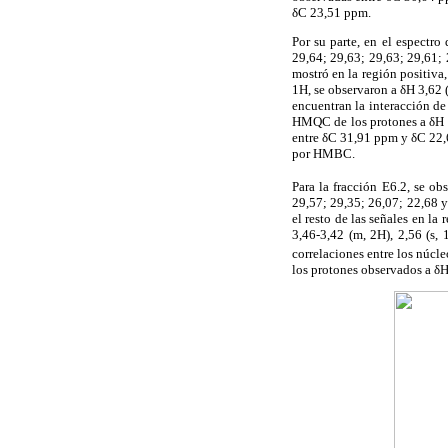
δC 23,51 ppm.
Por su parte, en el espectr
29,64; 29,63; 29,63; 29,61;
mostró en la región positiva,
1H, se observaron a δH 3,62 (
encuentran la interacción d
HMQC de los protones a δH 1
entre δC 31,91 ppm y δC 22,
por HMBC.
Para la fracción E6.2, se o
29,57; 29,35; 26,07; 22,68 
el resto de las señales en l
3,46-3,42 (m, 2H), 2,56 (s,
correlaciones entre los núcl
los protones observados a δH