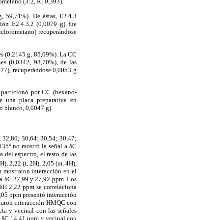
rometano (3:2, R
0,393).
f
, 59,71%). De éstas, E2.4.3
ión E2.4.3.2 (0,0079 g) fue
iclorometano) recuperándose
es (0,2145 g, 85,09%). La CC
es (0,0342, 93,70%), de las
,327), recuperándose 0,0053 g
e particionó por CC (hexano-
e una placa preparativa en
o blanco, 0,0047 g).
; 32,80; 30,64: 30,54; 30,47;
135° no mostró la señal a δC
del espectro, el resto de las
H), 2,22 (t, 2H), 2,05 (m, 4H),
 mostraron interacción en el
a δC 27,99 y 27,92 ppm. Los
 δH 2,22 ppm se correlaciona
,05 ppm presentó interacción
raron interacción HMQC con
ta y vecinal con las señales
n δC 14,41 ppm y vecinal con