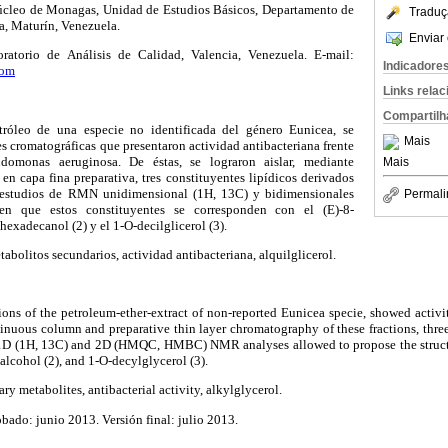
Núcleo de Monagas, Unidad de Estudios Básicos, Departamento de
Traduç
a, Maturín, Venezuela.
Enviar 
torio de Análisis de Calidad, Valencia, Venezuela. E-mail:
Indicadore
com
Links rela
Compartilh
tróleo de una especie no identificada del género Eunicea, se
Mais
s cromatográficas que presentaron actividad antibacteriana frente
udomonas aeruginosa. De éstas, se lograron aislar, mediante
Mais
n capa fina preparativa, tres constituyentes lipídicos derivados
 estudios de RMN unidimensional (1H, 13C) y bidimensionales
Permali
 que estos constituyentes se corresponden con el (E)-8-
 hexadecanol (2) y el 1-O-decilglicerol (3).
tabolitos secundarios, actividad antibacteriana, alquilglicerol.
ns of the petroleum-ether-extract of non-reported Eunicea specie, showed activit
inuous column and preparative thin layer chromatography of these fractions, three
 1D (1H, 13C) and 2D (HMQC, HMBC) NMR analyses allowed to propose the structur
alcohol (2), and 1-O-decylglycerol (3).
ry metabolites, antibacterial activity, alkylglycerol.
bado: junio 2013. Versión final: julio 2013.