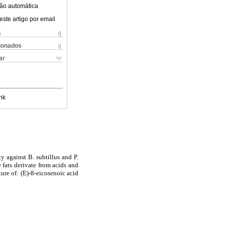
ão automática
este artigo por email
s
cionados
ar
nk
y against B. subtillus and P.
 fats derivate from acids and
e of: (E)-8-eicosenoic acid