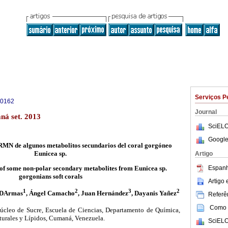
Serviços P
-0162
Journal
ná set. 2013
SciELO
Google
 RMN de algunos metabolitos secundarios del coral gorgóneo
Eunicea sp.
Artigo
Espanh
of some non-polar secondary metabolites from Eunicea sp.
gorgonians soft corals
Artigo
1
2
3
2
 DArmas
, Ángel Camacho
, Juan Hernández
, Dayanis Yañez
Referên
Como c
Núcleo de Sucre, Escuela de Ciencias, Departamento de Química,
turales y Lípidos, Cumaná, Venezuela.
SciELO