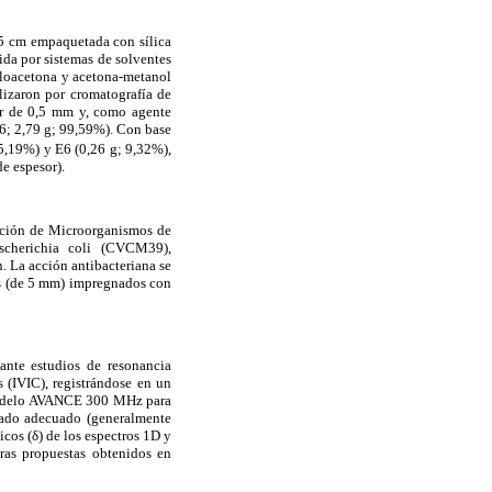
65 cm empaquetada con sílica
ida por sistemas de solventes
tiloacetona y acetona-metanol
lizaron por cromatografía de
or de 0,5 mm y, como agente
6; 2,79 g; 99,59%). Con base
55,19%) y E6 (0,26 g; 9,32%),
e espesor).
ección de Microorganismos de
scherichia coli (CVCM39),
 La acción antibacteriana se
os (de 5 mm) impregnados con
ante estudios de resonancia
 (IVIC), registrándose en un
odelo AVANCE 300 MHz para
erado adecuado (generalmente
icos (δ) de los espectros 1D y
uras propuestas obtenidos en