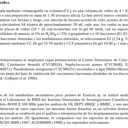
ráfico
onada mediante cromatografía en columna (CC), en una columna de vidrio de 4 × 
 a una proporción en masa de 1:30 (extracto:sílica). La fase móvil estuvo constitu
iándose con hexano y luego, con mezclas de hexano-acetato de etilo, acetato de e
recolectándose 94 eluatos de aproximadamente 50 mL cada uno, los cuales se ana
se placas de vidrio (20 × 20 cm) recubiertas con Si gel 60 mesh, con un espes
molibdato de amonio al 5% en H
SO
a l 5%, a grupándose e n 16 fracciones (E1-E1
2
4
s fracciones obtenidas y los rendimientos obtenidos, se seleccionaron E2 (1,54 g; 
vamente mediante CC (Si gel 35-70 mesh) y CCF preparativa (Si gel 10-40 μ, 1 mm d
 antibacterianos se emplearon cepas pertenecientes al Centro Venezolano de Col
38), Citrobactor freundii (CVCM924), Staphylococcus aureus (CVCM48), E
M497) y Pseudomonas aeruginosa ( CVCM625) i noculadas e n agar Müller-Hinton.
tro (mm) del halo de inhibición del crecimiento bacteriano alrededor de los disc
L-1) (Bauer et al. 1966).
os de los metabolitos secundarios poco polares de Eunicea sp. se realizó medi
 el Laboratorio de RMN del Instituto Venezolano de Investigaciones Científicas
elo AVANCE 500 MHz para los análisis de 1H, DEPT, HMQC y HMBC, y uno m
 obtención de estos espectros, las muestras fueron disueltas en un solvente deut
tructural se estableció por el análisis e interpretación de los desplazamientos quím
 en los análisis 2D. Igualmente, se compararon con los espectros de las estruct
(ACD/CNMR c1997, ACD/HNMR c1998) y los reportados teóricamente.