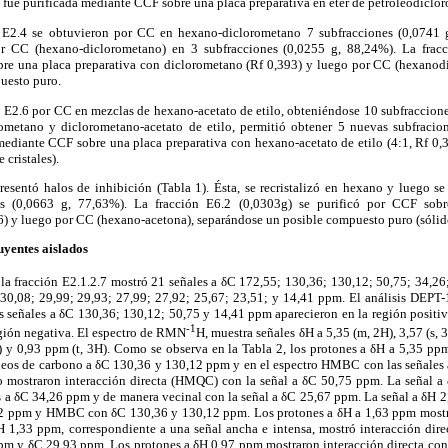
), fue purificada mediante CCF sobre una placa preparativa en éter de petróleodiclo
ón E2.4 se obtuvieron por CC en hexano-diclorometano 7 subfracciones (0,0741 g
or CC (hexano-diclorometano) en 3 subfracciones (0,0255 g, 88,24%). La fracc
bre una placa preparativa con diclorometano (Rf 0,393) y luego por CC (hexanod
uesto puro.
nó E2.6 por CC en mezclas de hexano-acetato de etilo, obteniéndose 10 subfraccion
ometano y diclorometano-acetato de etilo, permitió obtener 5 nuevas subfracion
 mediante CCF sobre una placa preparativa con hexano-acetato de etilo (4:1, Rf 0
 cristales).
resentó halos de inhibición (Tabla 1). Ésta, se recristalizó en hexano y luego s
es (0,0663 g, 77,63%). La fracción E6.2 (0,0303g) se purificó por CCF sobr
6) y luego por CC (hexano-acetona), separándose un posible compuesto puro (sólid
tuyentes aislados
la fracción E2.1.2.7 mostró 21 señales a δC 172,55; 130,36; 130,12; 50,75; 34,26
 30,08; 29,99; 29,93; 27,99; 27,92; 25,67; 23,51; y 14,41 ppm. El análisis DEPT-
 señales a δC 130,36; 130,12; 50,75 y 14,41 ppm aparecieron en la región positiva 
-1
egión negativa. El espectro de RMN
H, muestra señales δH a 5,35 (m, 2H), 3,57 (s, 3
) y 0,93 ppm (t, 3H). Como se observa en la Tabla 2, los protones a δH a 5,35 ppm
eos de carbono a δC 130,36 y 130,12 ppm y en el espectro HMBC con las señales 
 mostraron interacción directa (HMQC) con la señal a δC 50,75 ppm. La señal a
s a δC 34,26 ppm y de manera vecinal con la señal a δC 25,67 ppm. La señal a δH 2
 ppm y HMBC con δC 130,36 y 130,12 ppm. Los protones a δH a 1,63 ppm most
 1,33 ppm, correspondiente a una señal ancha e intensa, mostró interacción direc
pm y δC 29,93 ppm. Los protones a δH 0,97 ppm mostraron interacción directa co