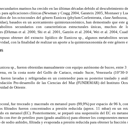
s secundarios marinos ha crecido en las últimas décadas debido al descubrimiento
s para aplicaciones clínicas (Newman y Cragg 2004, Garateix 2005, Montaser y Lu
udios de los octocorales del género Eunicea (phylum Coelenterata, clase Anthozoa,
ridae), basados en un acercamiento quimiotaxonómico, han demostrado que este 
bolitos secundarios con características estructurales únicas, muchos de 
 (DArmas et al. 2000, Shi et al. 2001, Garzón et al. 2004, Wei et al. 2004, Cuadr
ropuso obtener del extracto lipídico de Eunicea sp., algunos metabolitos secund
ividad, con la finalidad de realizar un aporte a la quimiotaxonomía de este género e
OS
Eunicea sp., fueron obtenidas manualmente con equipo autónomo de buceo, entre 3 
ena, en la costa norte del Golfo de Cariaco, estado Sucre, Venezuela (10°30-1
 fueron lavadas y refrigeradas en un contenedor para su posterior traslado y análi
Fundación Pro-desarrollo de las Ciencias del Mar (FUNDEMAR) del Instituto Oce
sidad de Oriente.
tocoral, fue troceado y macerado en metanol puro (99,9%) por espacio de 96 h, co
 filtrados fueron concentrados a presión reducida (aprox. 11 mbar) en un ro
udo en metanol (EC). Posteriormente, se preparó una suspensión del EC en metano
do con éter de petróleo puro (grado analítico) para obtener los componentes menos 
o de sodio anhidro, filtrada y evaporada a presión reducida para obtener la fracción 