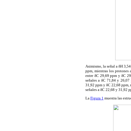
Asimismo, la señal a δH 3,5
ppm, mientras los protones 
entre δC 29,69 ppm y δC 29,
señales a δC 71,84 y 26,07 
31,92 ppm y δC 22,68 ppm, 
señales a δC 22,68 y 31,92 
La
Figura 1
muestra las estru