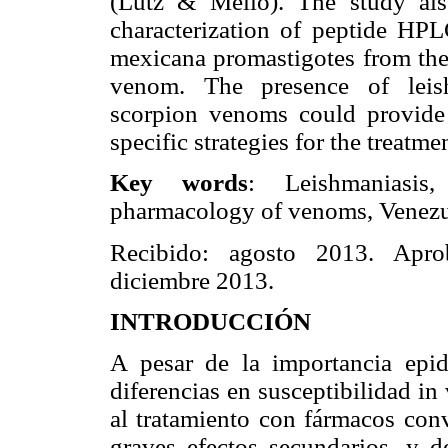
(Lutz & Mello). The study als
characterization of peptide HP
mexicana promastigotes from the
venom. The presence of leis
scorpion venoms could provide 
specific strategies for the treatm
Key words
: Leishmaniasis, 
pharmacology of venoms, Venezu
Recibido: agosto 2013. Aprob
diciembre 2013.
INTRODUCCIÓN
A pesar de la importancia epid
diferencias en susceptibilidad in 
al tratamiento con fármacos conv
graves efectos secundarios, y de