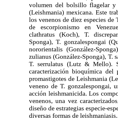
volumen del bolsillo flagelar 
(Leishmania) mexicana. Este trab
los venenos de diez especies de 
de escorpionismo en Venezuel
clathratus (Koch), T. discrepa
Sponga), T. gonzalespongai (Quir
nororientalis (González-Sponga)
zulianus (González-Sponga), T. s
T. serrulatus (Lutz & Mello). 
caracterización bioquímica del
promastigotes de Leishmania (Lei
veneno de T. gonzalespongai, u
acción leishmanicida. Los compon
venenos, una vez caracterizados
diseño de estrategias especie-espe
diversas formas de leishmaniasis.