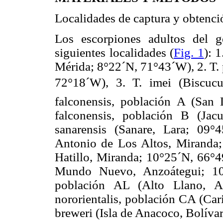
Localidades de captura y obtenci
Los escorpiones adultos del g
siguientes localidades (
Fig. 1
): 
Mérida; 8°22´N, 71°43´W), 2. T. 
72°18´W), 3. T. imei (Biscucu
falconensis, población A (San 
falconensis, población B (Jac
sanarensis (Sanare, Lara; 09°
Antonio de Los Altos, Miranda; 
Hatillo, Miranda; 10°25´N, 66°4
Mundo Nuevo, Anzoátegui; 10º
población AL (Alto Llano, A
nororientalis, población CA (Ca
breweri (Isla de Anacoco, Bolíva