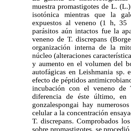
muestra promastigotes de L. (L.
isotónica mientras que la gal
expuestos al veneno (1 h, 35 
parásitos aún intactos fue la ap
veneno de T. discrepans (Borges
organización interna de la mit
núcleo (alteraciones característic
y aumento en el volumen del bol
autofágicas en Leishmania sp. e
efecto de péptidos antimicrobian
incubación con el veneno de T
diferencia de éste último, en 
gonzalespongai hay numerosos r
celular a la concentración ensay
T. discrepans. Comprobados los e
sobre promastigotes, se procedió