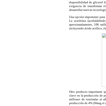
disponibilidad de glicerol 
exigencia de transformar e
desarrollar nuevas tecnologí
Una opción importante para us
La acroleína (acrilaldehi
aproximadamente, 106 millon
incluyendo ácido acrílico, és
Otro producto importante qu
clave en la producción de p
millones de toneladas al a
producción de 4% (Wang et a