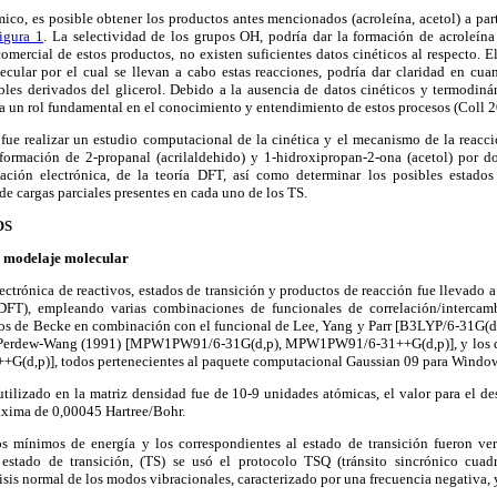
ico, es posible obtener los productos antes mencionados (acroleína, acetol) a par
igura 1
. La selectividad de los grupos OH, podría dar la formación de acroleína 
comercial de estos productos, no existen suficientes datos cinéticos al respecto. 
ular por el cual se llevan a cabo estas reacciones, podría dar claridad en cuan
les derivados del glicerol. Debido a la ausencia de datos cinéticos y termodinám
 un rol fundamental en el conocimiento y entendimiento de estos procesos (Coll 2
 fue realizar un estudio computacional de la cinética y el mecanismo de la reacc
 formación de 2-propanal (acrilaldehido) y 1-hidroxipropan-2-ona (acetol) por dos
ación electrónica, de la teoría DFT, así como determinar los posibles estados
de cargas parciales presentes en cada uno de los TS.
OS
 modelaje molecular
lectrónica de reactivos, estados de transición y productos de reacción fue llevado a
DFT), empleando varias combinaciones de funcionales de correlación/intercamb
ros de Becke en combinación con el funcional de Lee, Yang y Parr [B3LYP/6-31G(d
e Perdew-Wang (1991) [MPW1PW91/6-31G(d,p), MPW1PW91/6-31++G(d,p)], y los d
+G(d,p)], todos pertenecientes al paquete computacional Gaussian 09 para Windo
 utilizado en la matriz densidad fue de 10-9 unidades atómicas, el valor para el 
áxima de 0,00045 Hartree/Bohr.
os mínimos de energía y los correspondientes al estado de transición fueron ve
 estado de transición, (TS) se usó el protocolo TSQ (tránsito sincrónico cuadr
lisis normal de los modos vibracionales, caracterizado por una frecuencia negativa,