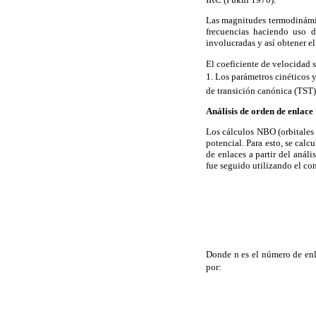
Las magnitudes termodinámica
frecuencias haciendo uso d
involucradas y así obtener e
El coeficiente de velocidad 
1. Los parámetros cinéticos 
de transición canónica (TST
Análisis de orden de enlace
Los cálculos NBO (orbitales n
potencial. Para esto, se cal
de enlaces a partir del anál
fue seguido utilizando el co
Donde n es el número de enl
por: