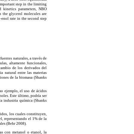
important step in the limiting
d kinetics parameters, NBO
in the glycerol molecules are
-enol rate in the second step
uentes naturales, a través de
ulas, altamente funcionales,
 cambio de los derivados del
ia natural entre las materias
cciones de la biomasa (Shanks
mo ejemplo, el uso de ácidos
oles. Este último, podría ser
la industria química (Shanks
idos, los cuales constituyen,
l, representando el 1% de la
ales (Behr 2008).
sas con metanol o etanol, la