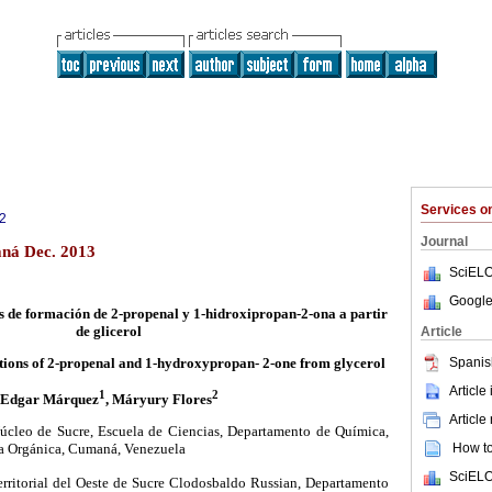
Services 
2
Journal
aná Dec. 2013
SciELO
Google
es de formación de 2-propenal y 1-hidroxipropan-2-ona a partir
de glicerol
Article
Spanis
ctions of 2-propenal and 1-hydroxypropan- 2-one from glycerol
Article
1
2
Edgar Márquez
, Máryury Flores
Article
Núcleo de Sucre, Escuela de Ciencias, Departamento de Química,
How to 
ca Orgánica, Cumaná, Venezuela
SciELO
rritorial del Oeste de Sucre Clodosbaldo Russian, Departamento