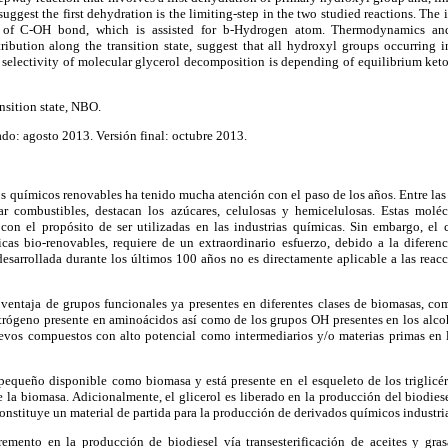
 suggest the first dehydration is the limiting-step in the two studied reactions. The 
n of C-OH bond, which is assisted for b-Hydrogen atom. Thermodynamics an
ribution along the transition state, suggest that all hydroxyl groups occurring 
, selectivity of molecular glycerol decomposition is depending of equilibrium keto
nsition state, NBO.
do: agosto 2013. Versión final: octubre 2013.
químicos renovables ha tenido mucha atención con el paso de los años. Entre las f
r combustibles, destacan los azúcares, celulosas y hemicelulosas. Estas moléc
 con el propósito de ser utilizadas en las industrias químicas. Sin embargo, el
cas bio-renovables, requiere de un extraordinario esfuerzo, debido a la diferenc
 desarrollada durante los últimos 100 años no es directamente aplicable a las rea
 ventaja de grupos funcionales ya presentes en diferentes clases de biomasas, co
itrógeno presente en aminoácidos así como de los grupos OH presentes en los alcoh
uevos compuestos con alto potencial como intermediarios y/o materias primas en 
 pequeño disponible como biomasa y está presente en el esqueleto de los triglicér
la biomasa. Adicionalmente, el glicerol es liberado en la producción del biodiese
constituye un material de partida para la producción de derivados químicos industri
emento en la producción de biodiesel vía transesterificación de aceites y gra