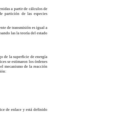
nidas a partir de cálculos de
e partición de las especies
nte de transmisión es igual a
ando las la teoría del estado
go de la superficie de energía
ices se estimaron los órdenes
n el mecanismo de la reacción
ión:
dice de enlace y está definido