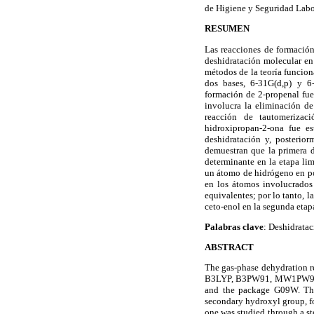
de Higiene y Seguridad Lab
RESUMEN
Las reacciones de formación
deshidratación molecular en
métodos de la teoría func
dos bases, 6-31G(d,p) y 
formación de 2-propenal fue 
involucra la eliminación de
reacción de tautomerizaci
hidroxipropan-2-ona fue e
deshidratación y, posterior
demuestran que la primera d
determinante en la etapa lim
un átomo de hidrógeno en pos
en los átomos involucrados 
equivalentes; por lo tanto, 
ceto-enol en la segunda etap
Palabras clave
: Deshidratac
ABSTRACT
The gas-phase dehydration r
B3LYP, B3PW91, MW1PW91 y P
and the package G09W. The 
secondary hydroxyl group, fo
one was studied through a st