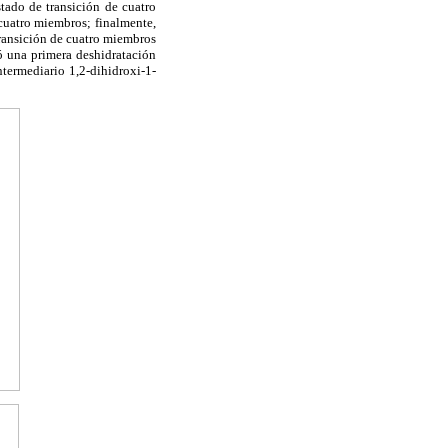
tado de transición de cuatro
cuatro miembros; finalmente,
transición de cuatro miembros
ló una primera deshidratación
termediario 1,2-dihidroxi-1-