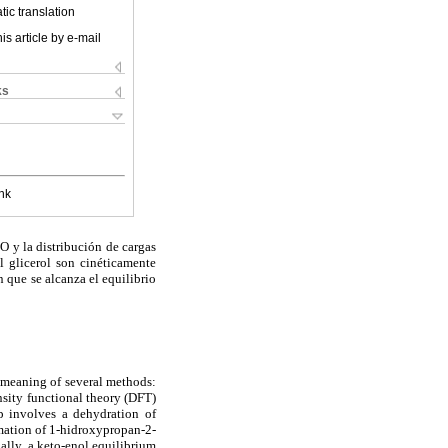
ic translation
is article by e-mail
ks
nk
O y la distribución de cargas
l glicerol son cinéticamente
 que se alcanza el equilibrio
 meaning of several methods:
ity functional theory (DFT)
p involves a dehydration of
rmation of 1-hidroxypropan-2-
ally, a keto-enol equilibrium