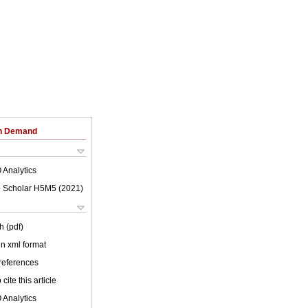
on Demand
 Analytics
 Scholar H5M5 (
2021
)
h (pdf)
 in xml format
 references
cite this article
 Analytics