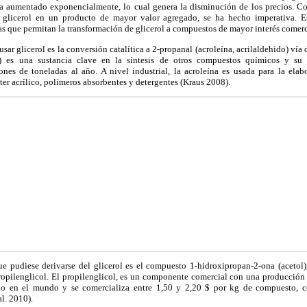
ha aumentado exponencialmente, lo cual genera la disminución de los precios. C
l glicerol en un producto de mayor valor agregado, se ha hecho imperativa. E
as que permitan la transformación de glicerol a compuestos de mayor interés comerc
ar glicerol es la conversión catalítica a 2-propanal (acroleína, acrilaldehido) vía
do) es una sustancia clave en la síntesis de otros compuestos químicos y su
es de toneladas al año. A nivel industrial, la acroleína es usada para la elab
ter acrílico, polímeros absorbentes y detergentes (Kraus 2008).
e pudiese derivarse del glicerol es el compuesto 1-hidroxipropan-2-ona (acetol),
ropilenglicol. El propilenglicol, es un componente comercial con una producción
ño en el mundo y se comercializa entre 1,50 y 2,20 $ por kg de compuesto, 
l. 2010).