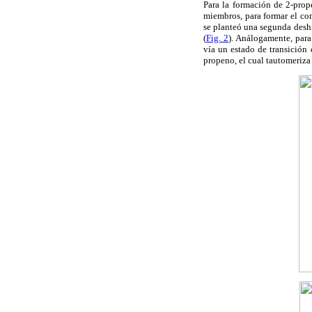
Para la formación de 2-prop
miembros, para formar el co
se planteó una segunda deshi
(
Fig. 2
). Análogamente, para
vía un estado de transición
propeno, el cual tautomeriza