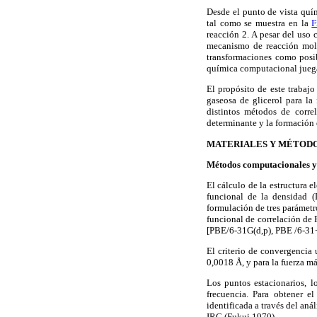
Desde el punto de vista quím
tal como se muestra en la
F
reacción 2. A pesar del uso 
mecanismo de reacción molec
transformaciones como posib
química computacional juega
El propósito de este trabajo
gaseosa de glicerol para la
distintos métodos de correl
determinante y la formación 
MATERIALES Y MÉTOD
Métodos computacionales y
El cálculo de la estructura e
funcional de la densidad (
formulación de tres parámet
funcional de correlación d
[PBE/6-31G(d,p), PBE /6-31+
El criterio de convergencia
0,0018 Å, y para la fuerza m
Los puntos estacionarios, l
frecuencia. Para obtener el
identificada a través del aná
IRC (Fukui 1970).