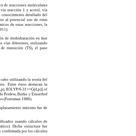
tir de reacciones moleculares
vía reacción 1 y acetol, vía
El conocimiento detallado del
to al potencial uso de estas
icos de estas reacciones, la
011).
ión de deshidratación en fase
 vías diferentes, utilizando
 de transición (TS), el paso
 cabo utilizando la teoría del
io. Entre éstos destacan la
,p), B3LYP/6-31++G(d,p)], el
e Perdew, Burke y Ernserhof
ws (Foresman 1986).
desplazamiento máximo fue de
rificados usando cálculos de
ático). Dicha estructura fue
 y confirmada por los cálculos