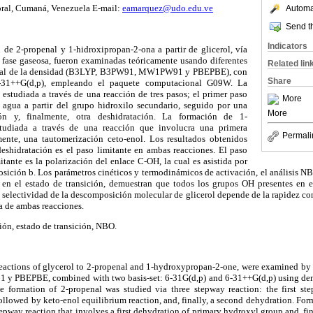
oral, Cumaná, Venezuela E-mail:
eamarquez@udo.edu.ve
Automat
Send th
Indicators
 de 2-propenal y 1-hidroxipropan-2-ona a partir de glicerol, vía
 fase gaseosa, fueron examinadas teóricamente usando diferentes
Related lin
ional de la densidad (B3LYP, B3PW91, MW1PW91 y PBEPBE), con
Share
6-31++G(d,p), empleando el paquete computacional G09W. La
estudiada a través de una reacción de tres pasos; el primer paso
More
 agua a partir del grupo hidroxilo secundario, seguido por una
More
ón y, finalmente, otra deshidratación. La formación de 1-
studiada a través de una reacción que involucra una primera
Permali
mente, una tautomerización ceto-enol. Los resultados obtenidos
eshidratación es el paso limitante en ambas reacciones. El paso
itante es la polarización del enlace C-OH, la cual es asistida por
ición b. Los parámetros cinéticos y termodinámicos de activación, el análisis NB
en el estado de transición, demuestran que todos los grupos OH presentes en e
la selectividad de la descomposición molecular de glicerol depende de la rapidez con
a de ambas reacciones.
ión, estado de transición, NBO.
eactions of glycerol to 2-propenal and 1-hydroxypropan-2-one, were examined by
BEPBE, combined with two basis-set: 6-31G(d,p) and 6-31++G(d,p) using dens
formation of 2-propenal was studied via three stepway reaction: the first ste
llowed by keto-enol equilibrium reaction, and, finally, a second dehydration. Fo
epway reaction that involves a first dehydration of primary hydroxyl group and, fin