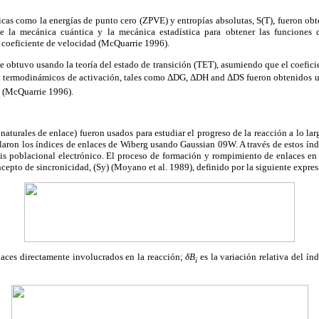
s como la energías de punto cero (ZPVE) y entropías absolutas, S(T), fueron obte
e la mecánica cuántica y la mecánica estadística para obtener las funciones d
l coeficiente de velocidad (McQuarrie 1996).
se obtuvo usando la teoría del estado de transición (TET), asumiendo que el coeficie
y termodinámicos de activación, tales como ΔDG, ΔDH and ΔDS fueron obtenidos us
) (McQuarrie 1996).
aturales de enlace) fueron usados para estudiar el progreso de la reacción a lo lar
cularon los índices de enlaces de Wiberg usando Gaussian 09W. A través de estos índ
isis poblacional electrónico. El proceso de formación y rompimiento de enlaces e
ncepto de sincronicidad, (Sy) (Moyano et al. 1989), definido por la siguiente expres
aces directamente involucrados en la reacción;
δB
es la variación relativa del ín
i