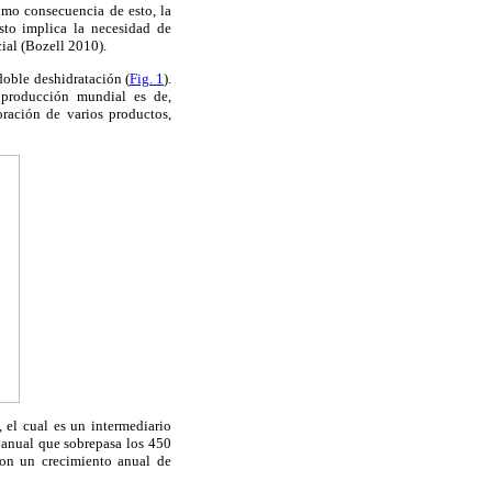
omo consecuencia de esto, la
sto implica la necesidad de
ial (Bozell 2010).
 doble deshidratación (
Fig. 1
).
 producción mundial es de,
oración de varios productos,
 el cual es un intermediario
 anual que sobrepasa los 450
con un crecimiento anual de