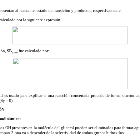
resentan al reactante, estado de transición y productos, respectivamente.
calculado por la siguiente expresión:
ión, SB
, fue calculado por:
ave
d es usado para explicar si una reacción concertada procede de forma sincrónica, 
Sy = 0).
ÓN
rmodinámicos
pos OH presentes en la molécula del glicerol pueden ser eliminados para formar ag
ropan-2-ona va a depender de la selectividad de ambos grupos hidroxilos.