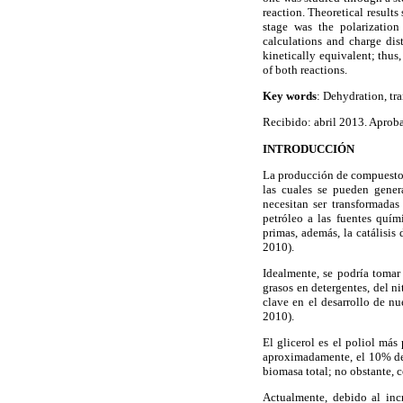
reaction. Theoretical results
stage was the polarizatio
calculations and charge dist
kinetically equivalent; thus
of both reactions.
Key words
: Dehydration, tra
Recibido: abril 2013. Aproba
INTRODUCCIÓN
La producción de compuestos 
las cuales se pueden genera
necesitan ser transformadas
petróleo a las fuentes quími
primas, además, la catálisis
2010).
Idealmente, se podría tomar
grasos en detergentes, del n
clave en el desarrollo de n
2010).
El glicerol es el poliol más
aproximadamente, el 10% de 
biomasa total; no obstante, 
Actualmente, debido al incr