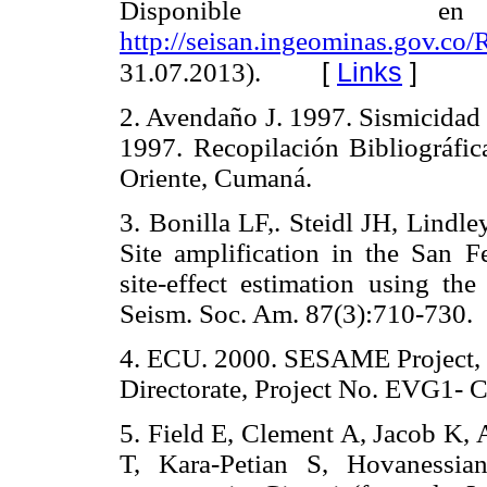
Disponible
http://seisan.ingeominas.gov.co
[
Links
]
31.07.2013).
2. Avendaño J. 1997. Sismicidad 
1997. Recopilación Bibliográfic
Oriente, Cumaná.
3. Bonilla LF,. Steidl JH, Lindl
Site amplification in the San Fe
site-effect estimation using t
Seism. Soc. Am. 87(3):710-730.
4. ECU. 2000. SESAME Project,
Directorate, Project No. EVG1
5. Field E, Clement A, Jacob K, 
T, Kara-Petian S, Hovanessia