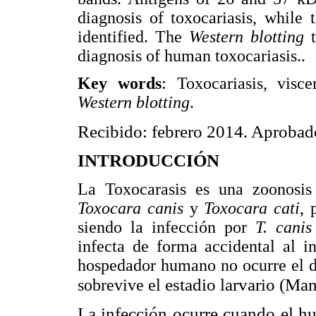
diagnosis of toxocariasis, while
identified. The
Western blotting
diagnosis of human toxocariasis..
Key words
: Toxocariasis, visc
Western blotting
.
Recibido: febrero 2014. Aprobad
INTRODUCCIÓN
La Toxocarasis es una zoonosis 
Toxocara canis
y
Toxocara cati
, 
siendo la infección por
T. cani
infecta de forma accidental al in
hospedador humano no ocurre el d
estadio larvario (M
sobrevive el
La infección ocurre cuando el h