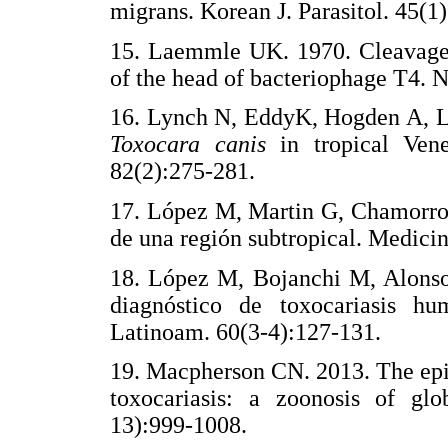
migrans. Korean J. Parasitol. 45(1
15. Laemmle UK. 1970. Cleavage o
of the head of bacteriophage T4. 
16. Lynch N, EddyK, Hogden A, Ló
Toxocara canis
in tropical Ven
82(2):275-281.
17. López M, Martin G, Chamorro 
de una región subtropical. Medicin
18. López M, Bojanchi M, Alonso
diagnóstico de toxocariasis hu
Latinoam. 60(3-4):127-131.
19. Macpherson CN. 2013. The epi
toxocariasis: a zoonosis of glob
13):999-1008.