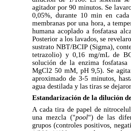
agitador por 90 minutos. Se lavar
0,05%, durante 10 min en cada l
membranas por una hora, a temper
humana acoplado a fosfatasa alca
Posterior a los lavados, se revela
sustrato NBT/BCIP (Sigma), cont
tetrazolio) y 0,16 mg/mL de BCI
solución de la enzima fosfatasa
MgCl2 50 mM, pH 9,5). Se agitar
aproximado de 3-5 minutos, hasta
agua destilada y las tiras se dejar
Estandarización de la dilución d
A cada tira de papel de nitrocel
una mezcla ("
pool
") de las dife
grupos (controles positivos, negat