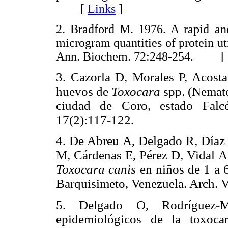
[
Links
]
2. Bradford M. 1976. A rapid and
microgram quantities of protein uti
Ann. Biochem. 72:248-254. [
3. Cazorla D, Morales P, Acost
huevos de
Toxocara
spp. (Nemato
ciudad de Coro, estado Falc
17(2):117-122.
4. D
e Abreu A, Delgado R, Díaz 
M, Cárdenas E, Pérez D, Vidal A,
Toxocara canis
en niños de 1 a 
Barquisimeto, Venezuela. Arch. V
5. Delgado O, Rodríguez-M
epidemiológicos de la toxoca