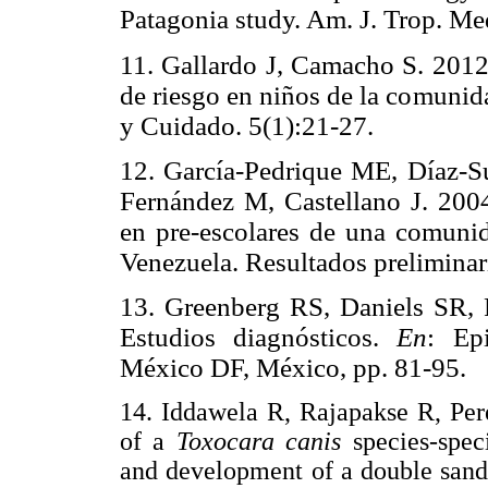
Patagonia
study. Am. J. Trop. M
11. G
allardo J, Camacho S. 2012
de riesgo en niños de la comunid
y Cuidado. 5(1):21-27.
12. G
arcía-Pedrique ME, Díaz-S
Fernández M, Castellano J. 2004
en pre-escolares de una comuni
Venezuela. Resultados preliminari
13. G
reenberg RS, Daniels SR,
Estudios diagnósticos.
En
: Ep
México DF, México, pp. 81-95.
14. Iddawela R, Rajapakse R, Per
of a
Toxocara canis
species-spec
and development of a double sand