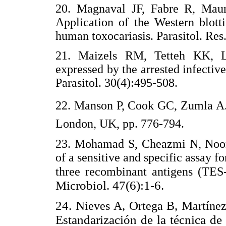
20. Magnaval JF, Fabre R, Mauri
Application of the Western blott
human toxocariasis. Parasitol. Res
21. Maizels RM, Tetteh KK, 
expressed by the arrested infective 
Parasitol. 30(4):495-508.
22. Manson P, Cook GC, Zumla A. 2
London, UK, pp. 776-794.
23. Mohamad S, Cheazmi N, Noor
of a sensitive and specific assay f
three recombinant antigens (T
Microbiol. 47(6):1-6.
24. N
, O
, M
ieves A
rtega B
artíne
Estandarización de la técnica d