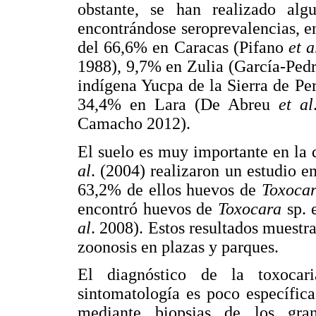
obstante, se han realizado alg
encontrándose seroprevalencias, e
del 66,6% en Caracas (Pifano
et a
1988), 9,7% en Zulia (García-Ped
indígena Yucpa de la Sierra de Pe
34,4% en Lara (De Abreu
et al
Camacho 2012).
El suelo es muy importante en la 
al
. (2004) realizaron un estudio 
63,2% de ellos huevos de
Toxoca
encontró huevos de
Toxocara
sp.
al
. 2008). Estos resultados muestra
zoonosis en plazas y parques.
El diagnóstico de la toxocari
sintomatología es poco específica,
mediante biopsias de los gra