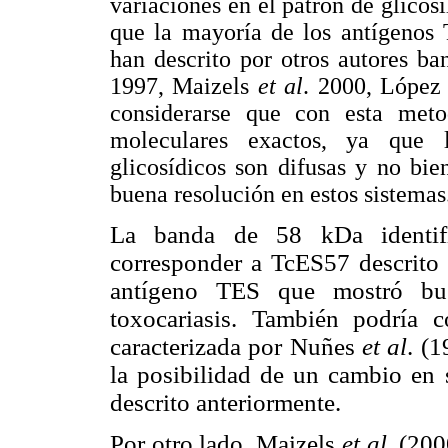
variaciones en el patrón de glicos
que la mayoría de los antígenos 
han descrito por otros autores 
1997, Maizels
et al
. 2000, Lópe
considerarse que con esta metod
moleculares exactos, ya que l
glicosídicos son difusas y no bi
buena resolución en estos sistemas
La banda de 58 kDa identific
corresponder a TcES57 descrito
antígeno TES que mostró bue
toxocariasis. También podría 
caracterizada por Nuñes
et al
. (
la posibilidad de un cambio
en 
descrito anteriormente.
Por otro lado, Maizels
et al
. (200