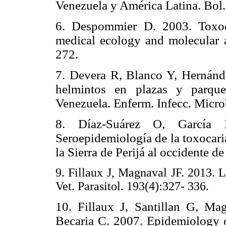
Venezuela y América
Latina. Bol
6. D
espommier
D. 2003. Toxoca
medical ecology and molecular
272.
7. D
evera
R, Blanco Y, Hernánd
helmintos en plazas y parque
Venezuela.
Enferm. Infecc. Micro
8. D
íaz-Suárez O, García
Seroepidemiología de la toxocar
la Sierra de Perijá al occidente 
9. Fillaux J, Magnaval JF. 2013. 
Vet. Parasitol. 193(4):327- 336.
10. Fillaux J, Santillan G, Ma
Becaria C. 2007. Epidemiology o