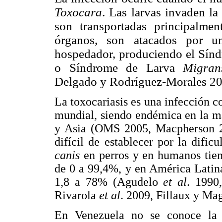
Toxocara
. Las larvas invaden la 
son transportadas principalmen
órganos, son atacados por un
hospedador, produciendo el Sín
o Síndrome de Larva
Migra
Delgado y Rodríguez-Morales 20
La toxocariasis es una infección c
mundial, siendo endémica en la ma
y Asia (OMS 2005, Macpherson 20
difícil de establecer por la dific
canis
en perros y en humanos tien
de 0 a 99,4%, y en América Latina
1,8 a 78% (Agudelo
et al
. 199
Rivarola
et al
. 2009, Fillaux y Ma
En Venezuela no se conoce la p