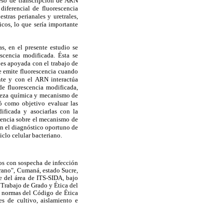
ceso de transcripción de ARN
diferencial de fluorescencia
tras perianales y uretrales,
cos, lo que sería importante
s, en el presente estudio se
escencia modificada. Ésta se
 es apoyada con el trabajo de
e emite fluorescencia cuando
nte y con el ARN interactúa
de fluorescencia modificada,
aleza química y mecanismo de
eó como objetivo evaluar las
dificada y asociarlas con la
dencia sobre el mecanismo de
en el diagnóstico oportuno de
clo celular bacteriano.
os con sospecha de infección
rano", Cumaná, estado Sucre,
fe del área de ITS-SIDA, bajo
Trabajo de Grado y Ética del
s normas del Código de Ética
s de cultivo, aislamiento e