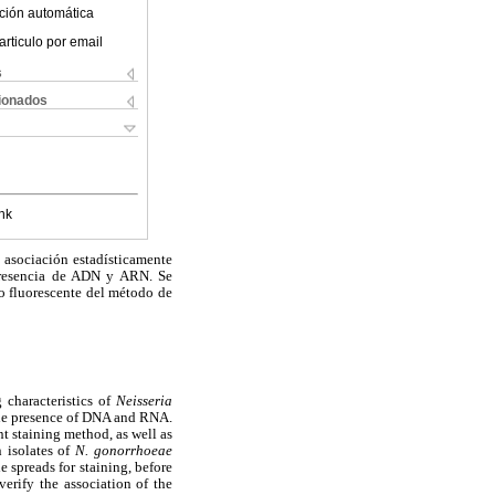
ción automática
articulo por email
s
cionados
nk
o asociación estadísticamente
 presencia de ADN y ARN. Se
 o fluorescente del método de
g characteristics of
Neisseria
 the presence of DNA and RNA.
t staining method, as well as
n isolates of
N. gonorrhoeae
 spreads for staining, before
erify the association of the