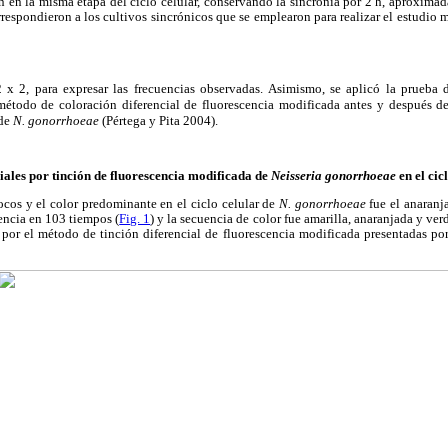
 en la misma etapa del ciclo celular, conservando la sincronía por 2 h, aproxima
rrespondieron a los cultivos sincrónicos que se emplearon para realizar el estudio 
 x 2, para expresar las frecuencias observadas. Asimismo, se aplicó la prueba
l método de coloración diferencial de fluorescencia modificada antes y después 
 de
N. gonorrhoeae
(Pértega y Pita 2004).
iales por tinción de fluorescencia modificada de
Neisseria gonorrhoeae
en el cic
cos y el color predominante en el ciclo celular de
N. gonorrhoeae
fue el anaranj
encia en 103 tiempos (
Fig. 1
) y la secuencia de color fue amarilla, anaranjada y ver
es por el método de tinción diferencial de fluorescencia modificada presentadas por