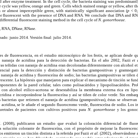
nd after enzyme treatment. In the cell cycle, the bacteria staining was predominantl
e cycle was yellow, orange and green. Cells which stained orange or yellow, after 
n or almost imperceptible green, with statistically significant association (
p
< 0
 or fluorescent with the presence of DNA and RNA. We conclude that DNA and RN
ifferential fluorescent staining method in the cell cycle of
N. gonorrhoeae
.
A, RNA, DNase, RNase.
do: junio 2014. Versión final: julio 2014.
les de fluorescencia, en el estudio microscópico de los frotis, se aplican desde 
o naranja de acridina para la detección de bacterias. En el año 2002, Fazii
et 
s teñidas con naranja de acridina eran decoloradas diferentemente con alcohol et
encial para la detección y distinción de bacterias grampositivas y gramnegativ
 naranja de acridina y fluoresceína de sodio; las bacterias grampositivas se tiñen
escente. La hipótesis que manejaron para explicar el mecanismo de tinción se fun
ponentes de la pared celular, tales como polisacáridos y lipopolisacáridos. Pro
 con alcohol etílico-acetona se desestabiliza la membrana externa rica en lip
cridina e incorporándose la fluoresceína y así se tiñen de color verde. Sin embarg
bacterias que retienen el naranja de acridina (grampositivas), éstas se observan
 acridina, se le añade el segundo fluorocromo verde, fluoresceína de sodio. Los i
uretrales de pacientes con cultivos positivos para
N. gonorrhoeae
y los gonoc
l
. (2008), publicaron un estudio que evaluó la coloración diferencial de fluor
 solución colorante de fluoresceína, con el propósito de mejorar la fluorescenci
s emitieron un tinción distinta a la referida por Fazii
et al.
(2002), observándose a