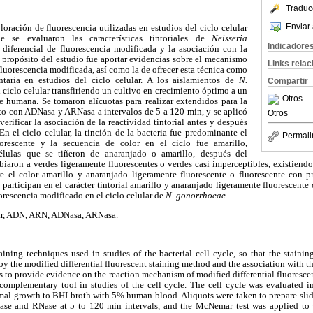
Traduc
Enviar 
loración de fluorescencia utilizadas en estudios del ciclo celular
e se evaluaron las características tintoriales de
Neisseria
Indicadore
 diferencial de fluorescencia modificada y la asociación con la
propósito del estudio fue aportar evidencias sobre el mecanismo
Links rela
fluorescencia modificada, así como la de ofrecer esta técnica como
aria en estudios del ciclo celular. A los aislamientos de
N.
Compartir
el ciclo celular transfiriendo un cultivo en crecimiento óptimo a un
Otros
 humana. Se tomaron alícuotas para realizar extendidos para la
nto con ADNasa y ARNasa a intervalos de 5 a 120 min, y se aplicó
Otros
rificar la asociación de la reactividad tintorial antes y después
En el ciclo celular, la tinción de la bacteria fue predominante el
Permali
orescente y la secuencia de color en el ciclo fue amarillo,
élulas que se tiñeron de anaranjado o amarillo, después del
iaron a verdes ligeramente fluorescentes o verdes casi imperceptibles, existiend
re el color amarillo y anaranjado ligeramente fluorescente o fluorescente con
rticipan en el carácter tintorial amarillo y anaranjado ligeramente fluorescente
uorescencia modificado en el ciclo celular de
N. gonorrhoeae
.
lar, ADN, ARN, ADNasa, ARNasa.
aining techniques used in studies of the bacterial cell cycle, so that the stainin
by the modified differential fluorescent staining method and the association with
s to provide evidence on the reaction mechanism of modified differential fluorescen
 complementary tool in studies of the cell cycle. The cell cycle was evaluated i
timal growth to BHI broth with 5% human blood. Aliquots were taken to prepare slide
ase and RNase at 5 to 120 min intervals, and the McNemar test was applied to v