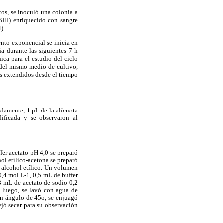
tos, se inoculó una colonia a
(BHI) enriquecido con sangre
).
ento exponencial se inicia en
a durante las siguientes 7 h
ica para el estudio del ciclo
 del mismo medio de cultivo,
los extendidos desde el tiempo
adamente, 1 μL de la alícuota
dificada y se observaron al
fer acetato pH 4,0 se preparó
ol etílico-acetona se preparó
n alcohol etílico. Un volumen
,4 mol.L-1, 0,5 mL de buffer
8 mL de acetato de sodio 0,2
, luego, se lavó con agua de
 un ángulo de 45o, se enjuagó
ejó secar para su observación