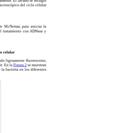
damente. El lavado se recogió
microscópico del ciclo celular
 de McNemar, para asociar la
del tratamiento con ADNasa y
lo celular
ado ligeramente fluorescente,
de. En la
Figura 2
se muestran
 la bacteria en los diferentes