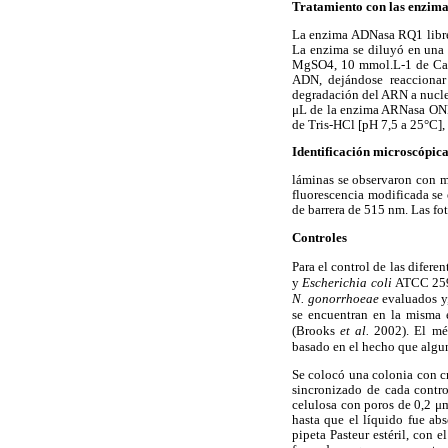
Tratamiento con las enzim
La enzima ADNasa RQ1 libre
La enzima se diluyó en una
MgSO4, 10 mmol.L-1 de CaCl2
ADN, dejándose reacciona
degradación del ARN a nucleó
μL de la enzima ARNasa ONE
de Tris-HCl [pH 7,5 a 25°C]
Identificación microscópic
láminas se observaron con 
fluorescencia modificada se
de barrera de 515 nm. Las f
Controles
Para el control de las diferen
y
Escherichia coli
ATCC 2592
N. gonorrhoeae
evaluados y
se encuentran en la misma e
(Brooks
et al.
2002). El mé
basado en el hecho que algun
Se colocó una colonia con cr
sincronizado de cada contro
celulosa con poros de 0,2 μ
hasta que el líquido fue ab
pipeta Pasteur estéril, con 