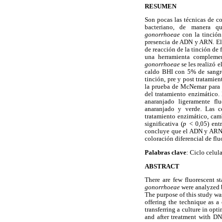
RESUMEN
Son pocas las técnicas de co
bacteriano, de manera qu
gonorrhoeae
con la tinción
presencia de ADN y ARN. El 
de reacción de la tinción de 
una herramienta complement
gonorrhoeae
se les realizó 
caldo BHI con 5% de sangre
tinción, pre y post tratamie
la prueba de McNemar para ve
del tratamiento enzimático. 
anaranjado ligeramente flu
anaranjado y verde. Las c
tratamiento enzimático, camb
significativa (
p
< 0,05) ent
concluye que el ADN y ARN pa
coloración diferencial de fl
Palabras clave
: Ciclo celu
ABSTRACT
There are few fluorescent st
gonorrhoeae
were analyzed 
The purpose of this study wa
offering the technique as a
transferring a culture in op
and after treatment with DN