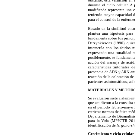
obstante, esta variación en
durante el ciclo celular. A
modificada representa una c
teniendo mayor capacidad di
para el control de la enferm
Basado en la similitud entr
plantea una hipótesis para 
fundamenta sobre los princip
Darzynkiewicz (1990), quien
interactúa con los ácidos 
expresando una tonalidad ro
posiblemente, se fundamenta
acción del naranja de acrid
características tintoriales 
presencia de ADN y ARN ante
reacción de la coloración de
pacientes asintomáticos; así
MATERIALES Y MÉTOD
Se evaluaron siete aislamie
que acudieron a la consulta
en el periodo febrero-mayo 2
estrictas normas de ética m
Departamento de Bioanálisis
para la Vida (MPPCTII 2010
identificación de
N. gonorr
Crecimiento y ciclo celular