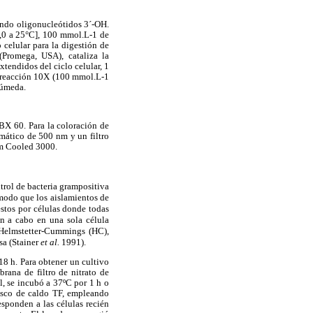
ndo oligonucleótidos 3´-OH.
,0 a 25°C], 100 mmol.L-1 de
celular para la digestión de
romega, USA), cataliza la
tendidos del ciclo celular, 1
 reacción 10X (100 mmol.L-1
húmeda.
X 60. Para la coloración de
mático de 500 nm y un filtro
am Cooled 3000.
ol de bacteria grampositiva
modo que los aislamientos de
estos por células donde todas
an a cabo en una sola célula
 Helmstetter-Cummings (HC),
sa (Stainer
et al.
1991).
18 h. Para obtener un cultivo
rana de filtro de nitrato de
, se incubó a 37ºC por 1 h o
resco de caldo TF, empleando
esponden a las células recién