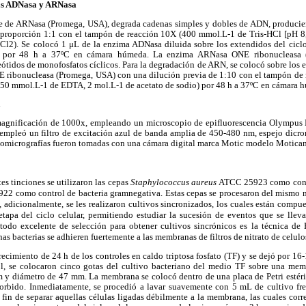
as ADNasa y ARNasa
 de ARNasa (Promega, USA), degrada cadenas simples y dobles de ADN, producie
 proporción 1:1 con el tampón de reacción 10X (400 mmol.L-1 de Tris-HCl [pH 8
). Se colocó 1 μL de la enzima ADNasa diluida sobre los extendidos del ciclo 
r por 48 h a 37ºC en cámara húmeda. La enzima ARNasa ONE ribonucleasa (P
tidos de monofosfatos cíclicos. Para la degradación de ARN, se colocó sobre los ex
 ribonucleasa (Promega, USA) con una dilución previa de 1:10 con el tampón de
, 50 mmol.L-1 de EDTA, 2 mol.L-1 de acetato de sodio) por 48 h a 37ºC en cámara 
a
magnificación de 1000x, empleando un microscopio de epifluorescencia Olympus B
 empleó un filtro de excitación azul de banda amplia de 450-480 nm, espejo dicro
otomicrografías fueron tomadas con una cámara digital marca Motic modelo Motic
tes tinciones se utilizaron las cepas
Staphylococcus aureus
ATCC 25923 como contr
2 como control de bacteria gramnegativa. Estas cepas se procesaron del mismo 
, adicionalmente, se les realizaron cultivos sincronizados, los cuales están compu
tapa del ciclo celular, permitiendo estudiar la sucesión de eventos que se llev
todo excelente de selección para obtener cultivos sincrónicos es la técnica de
as bacterias se adhieren fuertemente a las membranas de filtros de nitrato de celulo
ecimiento de 24 h de los controles en caldo triptosa fosfato (TF) y se dejó por 16-
l, se colocaron cinco gotas del cultivo bacteriano del medio TF sobre una memb
m y diámetro de 47 mm. La membrana se colocó dentro de una placa de Petri estéril
sorbido. Inmediatamente, se procedió a lavar suavemente con 5 mL de cultivo f
el fin de separar aquellas células ligadas débilmente a la membrana, las cuales corr