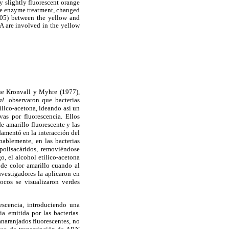
y slightly fluorescent orange
the enzyme treatment, changed
,05) between the yellow and
A are involved in the yellow
que Kronvall y Myhre (1977),
al.
observaron que bacterias
ílico-acetona, ideando así un
as por fluorescencia. Ellos
 de amarillo
fluorescente y las
damentó en la interacción del
bablemente, en las bacterias
opolisacáridos, removiéndose
o, el alcohol etílico-acetona
 de color amarillo cuando al
nvestigadores la aplicaron en
ocos se visualizaron verdes
escencia, introduciendo una
a emitida por las bacterias.
naranjados fluorescentes, no