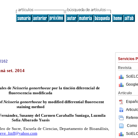
Servicios 
0162
Revista
ná set. 2014
SciELO
Google
iales de
Neisseria gonorrhoeae
por la tinción diferencial de
fluorescencia modificada
Articulo
Españo
of
Neisseria gonorrhoeae
by modified differential fluorescent
staining method
Articu
 Fernández, Susanny del Carmen Caraballo Suniaga, Luzmila
Referen
Sofía Albarado Ysasis
Como c
leo de Sucre, Escuela de Ciencias, Departamento de Bioanálisis,
eve_linff@yahoo.com
SciELO