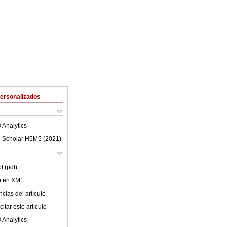
Personalizados
 Analytics
 Scholar H5M5 (
2021
)
l (pdf)
lo en XML
cias del artículo
itar este artículo
 Analytics