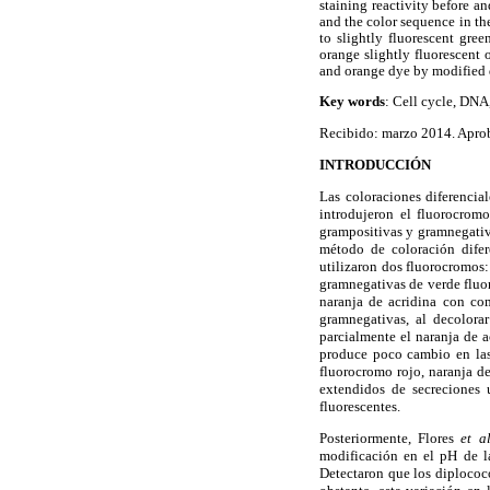
staining reactivity before a
and the color sequence in th
to slightly fluorescent gree
orange slightly fluorescent
and orange dye by modified d
Key words
: Cell cycle, DN
Recibido: marzo 2014. Aproba
INTRODUCCIÓN
Las coloraciones diferencia
introdujeron el fluorocrom
grampositivas y gramnegativa
método de coloración difer
utilizaron dos fluorocromos:
gramnegativas de verde fluor
naranja de acridina con com
gramnegativas, al decolorar
parcialmente el naranja de a
produce poco cambio en las 
fluorocromo rojo, naranja de
extendidos de secreciones 
fluorescentes.
Posteriormente, Flores
et a
modificación en el pH de la
Detectaron que los diplococo