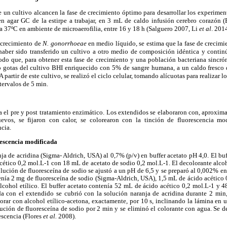
de un cultivo alcancen la fase de crecimiento óptimo para desarrollar los experimen
, en agar GC de la estirpe a trabajar, en 3 mL de caldo infusión cerebro corazón 
 37ºC en ambiente de microaerofilia, entre 16 y 18 h (Salguero 2007, Li
et al
. 2014
e crecimiento de
N. gonorrhoeae
en medio líquido, se estima que la fase de crecimi
haber sido transferido un cultivo a otro medio de composición idéntica y continú
do que, para obtener esta fase de crecimiento y una población bacteriana sincrón
inco gotas del cultivo BHI enriquecido con 5% de sangre humana, a un caldo fresco
 partir de este cultivo, se realizó el ciclo celular, tomando alícuotas para realizar 
tervalos de 5 min.
a el pre y post tratamiento enzimático. Los extendidos se elaboraron con, aproxim
evos, se fijaron con calor, se colorearon con la tinción de fluorescencia mo
cia.
rescencia modificada
nja de acridina (Sigma- Aldrich, USA) al 0,7% (p/v) en buffer acetato pH 4,0. El buf
tico 0,2 mol.L-1 con 18 mL de acetato de sodio 0,2 mol.L-1. El decolorante alcoh
lución de fluoresceína de sodio se ajustó a un pH de 6,5 y se preparó al 0,002% e
nía 2 mg de fluoresceína de sodio (Sigma-Aldrich, USA), 1,5 mL de ácido acético 0
lcohol etílico. El buffer acetato contenía 52 mL de ácido acético 0,2 mol.L-1 y 4
a con el extendido se cubrió con la solución naranja de acridina durante 2 min
orar con alcohol etílico-acetona, exactamente, por 10 s, inclinando la lámina en
ución de fluoresceína de sodio por 2 min y se eliminó el colorante con agua. Se d
escencia (Flores
et al.
2008).