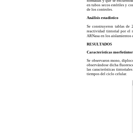
formadas y que se encuentran
en tubos secos estériles y co
de los controles.
Análisis estadístico
Se construyeron tablas de 2
reactividad tintorial por e
ARNasa en
los aislamientos
RESULTADOS
Características morfotintor
Se observaron mono, diploco
observándose dicha fluoresc
las características tintorial
tiempos del ciclo celular.