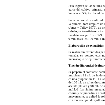
Para lograr que las células 
partir del cultivo primario
humana al 5%, incubándolo a
Sobre la base de estudios d
la primera hora después de 
(Jones y Talley 1976), de mo
celular, se transfirieron c
incubándose por 1 h a 37ºC. A
0 min hasta los 120 min, a in
Elaboración de extendidos
Se realizaron extendidos par
tomada, en portaobjetos nu
microscopio de epifluorescen
Tinción diferencial de fluo
Se preparó el colorante nara
mezclando 82 mL de ácido acé
en una proporción 1:1. La so
de 100 mL de solución conte
acetato pH 4,6 y 98 mL de a
mol.L-1. La lámina preparad
chorro y se procedió a decol
nuevamente; se aplicó la sol
con microscopio de epifluor